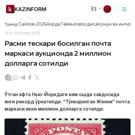
KAZINFORM
ЎЗ
Сайлов-2026
Ақорда
Тайинлов
Ҳодиса
Қонун ва интизо
Тренд:
16:10, 14 Ноябр 2023
Расми тескари босилган почта
маркаси аукционда 2 миллион
долларга сотилди
Ўтган ҳафта Нью-Йоркдаги ким ошди савдосида
янги рекорд ўрнатилди: “Тўнкарилган Женни” почта
маркаси икки миллион долларга сотилди.