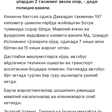
улардан 2 тасининг аҳволи оғир, – деди
полиция вакили.
Иккинчи бахтсиз ҳодиса Даккадан тахминан 197
километр шимоли-ғарбда жойлашган Богра
туманида содир бўлди. Маҳаллий ёнғин ва
фуқаролик мудофааси хизмати вакили Мд. Шаҳидул
Исломнинг сўзларига кўра, ҳодисада 7 киши ҳалок
бўлган ва 15 киши жароҳат олган.
Дастлабки маълумотларга кўра, автобус
ҳайдовчиси тезликни оширган ва транспорт
воситасини бошқара олмаган. Натижада автобус
йўл четида турган бир гуруҳ ишчиларга урилиб
кетди.
Барча жароҳатланганлар шошилинч равишда
маҳаллий касалхоналар ва клиникаларга олиб
кетилди.
Эслатиб ўтамиз, Таиландда ўқувчи мактабда ўқ