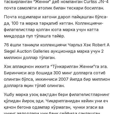
тасвирланган “Женни” деб номланган Curtiss JN-4
почта самолёти ҳатолик билан тескари босилган.
Почта ходимлари хатони дарҳол пайқашган бўлса-
да, 100 та марка тарқалиб кетган. Коллекциячи-
филателистлар қолган юзта марка учун катта
миқдорда пул тўлашга тайёр.
76 ёшли таниқли коллекциячи Чарльз Хэк Robert A
Siegel Auction Galleries аукционида марка учун 2
миллион доллар тўлаган.
Хэк аллақачон иккита “Тўнкарилган Женни”га эга.
Биринчиси аср бошида 300 минг долларга сотиб
олинган бўлса, иккинчиси 2007 йилда бир миллион
долларга яқин тўлаб олинган.
Ушбу марка узоқ вақтдан бери филателистларнинг
қўлидан йироқ эди. Чиқарилганидан кейин уни ҳеч
қачон бегона одамлар кўрмаган, чунки эгаси ва
унинг авлодлари уни банк сейфида сақлашган.