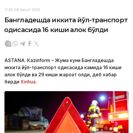
11:36, 08 Август 2026
Бангладешда иккита йўл-транспорт
ҳодисасида 16 киши ҳалок бўлди
ASTANА. Кazinform – Жума куни Бангладешда
иккита йўл-транспорт ҳодисасида камида 16 киши
ҳалок бўлди ва 29 киши жароҳат олди, деб хабар
берди
Xinhua
.