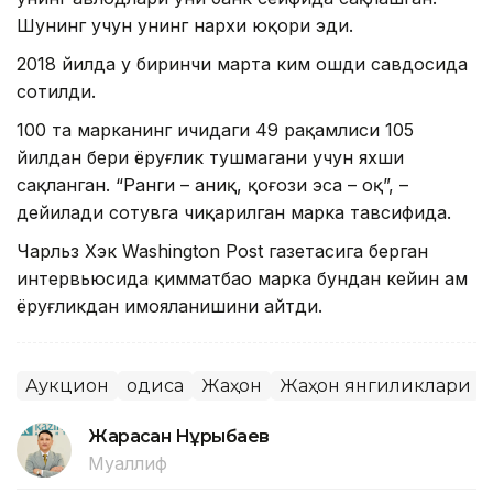
Шунинг учун унинг нархи юқори эди.
2018 йилда у биринчи марта ким ошди савдосида
сотилди.
100 та марканинг ичидаги 49 рақамлиси 105
йилдан бери ёруғлик тушмагани учун яхши
сақланган. “Ранги – аниқ, қоғози эса – оқ”, –
дейилади сотувга чиқарилган марка тавсифида.
Чарльз Хэк Washington Post газетасига берган
интервьюсида қимматбаҳо марка бундан кейин ҳам
ёруғликдан ҳимояланишини айтди.
Аукцион
Ҳодиса
Жаҳон
Жаҳон янгиликлари
Жарасқан Нұрыбаев
Муаллиф