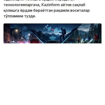
технологияларгача, Кazinform ҳаётни сақлаб
қолишга ёрдам бераётган рақамли воситалар
тўпламини тузди.
Фото: СИ
Жанубий Корея: Илова таъқибчига яқинлашиш
ҳақида огоҳлантиради