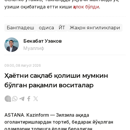
узиши оқибатида етти киши
ҳалок бўлди
.
Бангладеш
Ҳодиса
ЙТҲ
Жаҳон янгиликлари
Бекабат Узаков
Муаллиф
09:00, 08 Август 2026
Ҳаётни сақлаб қолиши мумкин
бўлган рақамли воситалар
ASTANA. Kazinform — Зилзила ҳақида
огоҳлантиришлардан тортиб, бедарак йўқолган
одамларни топишга ёрдам берадиган