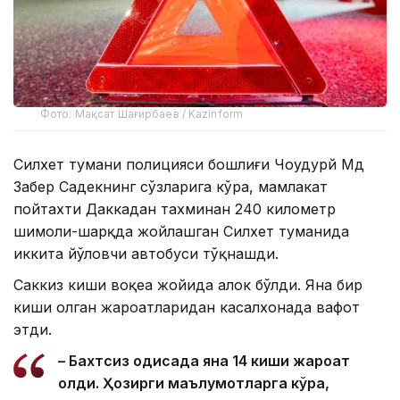
Фото: Мақсат Шағирбаев / Kazinform
Силхет тумани полицияси бошлиғи Чоудҳурй Мд
Забер Садекнинг сўзларига кўра, мамлакат
пойтахти Даккадан тахминан 240 километр
шимоли-шарқда жойлашган Силхет туманида
иккита йўловчи автобуси тўқнашди.
Саккиз киши воқеа жойида ҳалок бўлди. Яна бир
киши олган жароҳатларидан касалхонада вафот
этди.
– Бахтсиз ҳодисада яна 14 киши жароҳат
олди. Ҳозирги маълумотларга кўра,