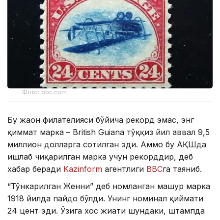
Фото: bbc.com
Бу жаҳон филателияси бўйича рекорд эмас, энг
қиммат марка – British Guiana тўққиз йил аввал 9,5
миллион долларга сотилган эди. Аммо бу АҚШда
ишлаб чиқарилган марка учун рекорддир, деб
хабар беради
Kazinform
агентлиги
ВВС
га таяниб.
“Тўнкарилган Женни” деб номланган машҳур марка
1918 йилда пайдо бўлди. Унинг номинал қиймати
24 цент эди. Ўзига хос жиҳати шундаки, штампда