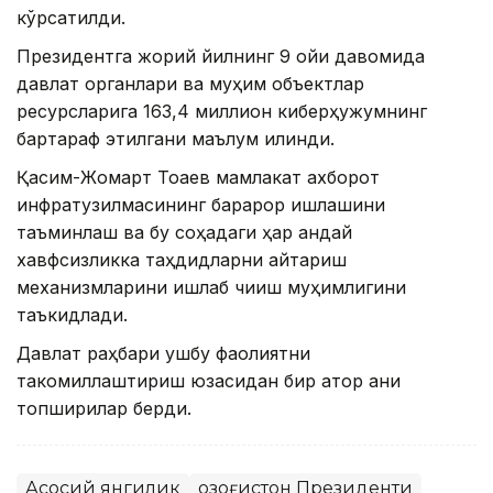
кўрсатилди.
Президентга жорий йилнинг 9 ойи давомида
давлат органлари ва муҳим объектлар
ресурсларига 163,4 миллион киберҳужумнинг
бартараф этилгани маълум қилинди.
Қасим-Жомарт Тоқаев мамлакат ахборот
инфратузилмасининг барқарор ишлашини
таъминлаш ва бу соҳадаги ҳар қандай
хавфсизликка таҳдидларни қайтариш
механизмларини ишлаб чиқиш муҳимлигини
таъкидлади.
Давлат раҳбари ушбу фаолиятни
такомиллаштириш юзасидан бир қатор аниқ
топшириқлар берди.
Асосий янгилик
Қозоғистон Президенти