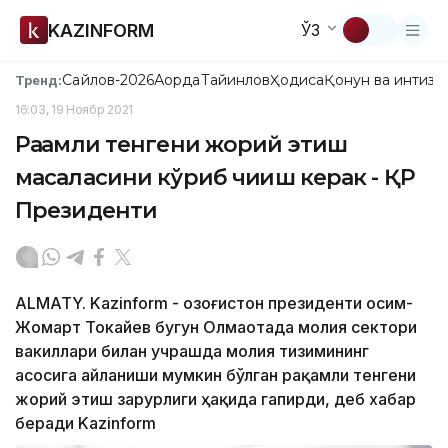
KAZINFORM
ЎЗ
Сайлов-2026
Ақорда
Тайинлов
Ҳодиса
Қонун ва интизо
Тренд:
16:03, 19 Ноябр 2021
Рақамли тенгени жорий этиш
масаласини кўриб чиқиш керак - ҚР
Президенти
ALMATY. Kazinform - Қозоғистон президенти Қосим-
Жомарт Токайев бугун Олмаотада молия сектори
вакиллари билан учрашда молия тизимининг
асосига айланиши мумкин бўлган рақамли тенгени
жорий этиш зарурлиги ҳақида гапирди, деб хабар
беради Kazinform