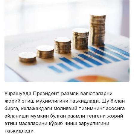
Учрашувда Президент рақамли валюталарни
жорий этиш муҳимлигини таъкидлади. Шу билан
бирга, келажакдаги молиявий тизимнинг асосига
айланиши мумкин бўлган рақамли тенгени жорий
этиш масаласини кўриб чиқиш зарурлигини
таъкидлади.