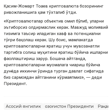
Қасим-Жомарт Тоқаев криптовалюта бозорининг
ривожланишига ҳам тўхталиб ўтди.
«Криптовалюталар объектив омил бўлиб, уларни
эътиборсиз қолдирмаслик керак. Мавжуд молиявий
тизимга таъсир қиладиган хавф ва потенциални
тўғри баҳолаш керак. Шу боис, мамлакатда
криптовалюталарни яратиш учун мувозанатли
тартибга солиш муҳитини яратиш бўйича ишларни
фаоллаштириш зарур. Бошқача айтганда,
криптовалюталарни муомалага чиқариш бўйича
дунёда иккинчи ўринда турган давлат сифатида
биз сармоядан қайтганини кўрмаяпмиз», — деди
Президент.
Асосий янгилик
Қозоғистон Президенти
Рақамл