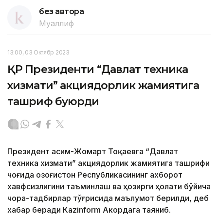
без автора
Муаллиф
13:00, 03 Октябр 2023
ҚР Президенти “Давлат техника
хизмати” акциядорлик жамиятига
ташриф буюрди
Президент Қасим-Жомарт Тоқаевга “Давлат
техника хизмати” акциядорлик жамиятига ташрифи
чоғида Қозоғистон Республикасининг ахборот
хавфсизлигини таъминлаш ва ҳозирги ҳолати бўйича
чора-тадбирлар тўғрисида маълумот берилди, деб
хабар беради Каzinform Акордага таяниб.