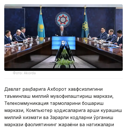
Фото: Akorda
Давлат раҳбарига Ахборот хавфсизлигини
таъминлаш миллий мувофиқлаштириш маркази,
Телекоммуникация тармоқларини бошқариш
маркази, Компьютер ҳодисаларига қарши курашиш
миллий хизмати ва Зарарли кодларни ўрганиш
маркази фаолиятининг жараёни ва натижалари