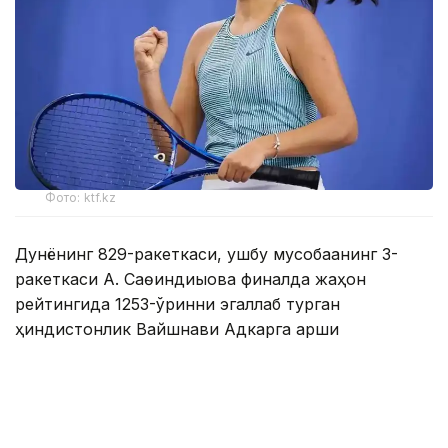
Фото: ktf.kz
Дунёнинг 829-ракеткаси, ушбу мусобақанинг 3-
ракеткаси А. Саөиндиыова финалда жаҳон
рейтингида 1253-ўринни эгаллаб турган
ҳиндистонлик Вайшнави Адкарга қарши
чемпионлик учун кураш олиб борди.
Биринчи партия кескин курашлар остида ўтди,
Аружан тай-брейкда муваффақиятли ўйнади - 7:6
(8:6).