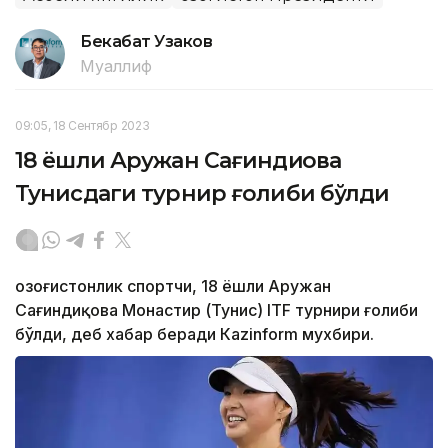
Бекабат Узаков
Муаллиф
09:05, 18 Сентябр 2023
18 ёшли Аружан Сағиндиқова
Тунисдаги турнир ғолиби бўлди
Қозоғистонлик спортчи, 18 ёшли Аружан
Сағиндиқова Монастир (Тунис) ITF турнири ғолиби
бўлди, деб хабар беради Каzinform мухбири.