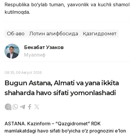
Respublika bo‘ylab tuman, yaxvonlik va kuchli shamol
kutilmoqda.
Об-ҳаво
Лотин алифбосида
Қазгидромет
Бекабат Узаков
Муаллиф
08:35, 09 Август 2026
Bugun Astana, Almati va yana ikkita
shaharda havo sifati yomonlashadi
ASTANA. Kazinform – “Qazgidromet” RDK
mamlakatdagi havo sifati bo‘yicha o‘z prognozini e’lon