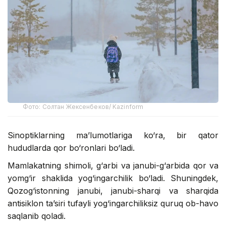
Фото: Солтан Жексенбеков/ Kazinform
Sinoptiklarning ma’lumotlariga ko‘ra, bir qator
hududlarda qor bo‘ronlari bo‘ladi.
Mamlakatning shimoli, g‘arbi va janubi-g‘arbida qor va
yomg‘ir shaklida yog‘ingarchilik bo‘ladi. Shuningdek,
Qozog‘istonning janubi, janubi-sharqi va sharqida
antisiklon ta’siri tufayli yog‘ingarchiliksiz quruq ob-havo
saqlanib qoladi.