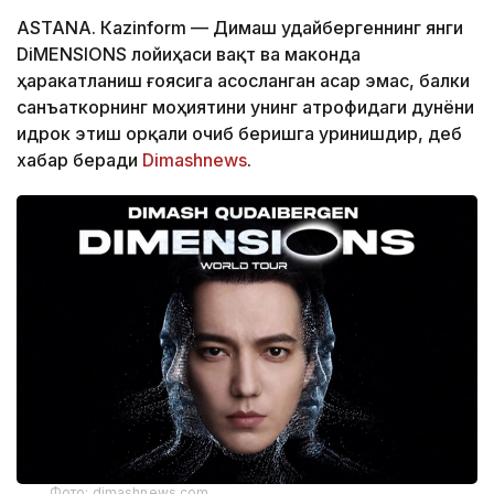
ASTANА. Кazinform — Димаш Қудайбергеннинг янги
DiMENSIONS лойиҳаси вақт ва маконда
ҳаракатланиш ғоясига асосланган асар эмас, балки
санъаткорнинг моҳиятини унинг атрофидаги дунёни
идрок этиш орқали очиб беришга уринишдир, деб
хабар беради
Dimashnews
.
Фото: dimashnews.com