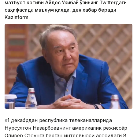
матбуот котиби Айдос Укибай ўзининг Twitterдаги
саҳифасида маълум қилди, дея хабар беради
Kazinform.
«1 декабрдан республика телеканалларида
Нурсултон Назарбоевнинг америкалик режиссёр
Оливер Стоунга берган интервьюси асосидаги 8