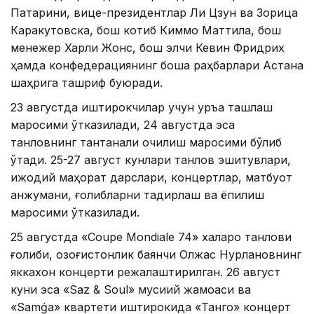
Патарини, вице-президентлар Ли Цзун ва Зорица
Каракутовска, бош котиб Киммо Маттила, бош
менежер Харли Жонс, бош элчи Кевин Фридрих
ҳамда конфедерациянинг бошқа раҳбарлари Астана
шаҳрига ташриф буюради.
23 августда иштирокчилар учун қуръа ташлаш
маросими ўтказилади, 24 августда эса
танловнинг тантанали очилиш маросими бўлиб
ўтади. 25-27 август кунлари танлов эшитувлари,
ижодий маҳорат дарслари, концертлар, матбуот
анжумани, ғолибларни тақдирлаш ва ёпилиш
маросими ўтказилади.
25 августда «Coupe Mondiale 74» халқаро танлови
ғолиби, қозоғистонлик баянчи Олжас Нурлановнинг
яккахон концерти режалаштирилган. 26 август
куни эса «Saz & Soul» мусиқий жамоаси ва
«Samǵa» квартети иштирокида «Танго» концерт