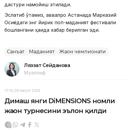
дастури намойиш этилади.
Эслатиб ўтамиз, аввалроқ Астанада Марказий
Осиёдаги энг йирик поп-маданият фестивали
бошлангани ҳақида хабар берилган эди.
Санъат
Маданият
Жаҳон чемпионати
Ляззат Сейданова
Муаллиф
17:10, 06 Август 2026
Димаш янги DiMENSIONS номли
жаҳон турнесини эълон қилди