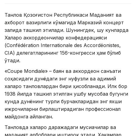
Танлов Қозоғистон Республикаси Маданият ва
ахборот вазирлиги кўмагида Марказий концерт
залида ташкил этилади. Шунингдек, шу кунларда
Халқаро аккордеончилар конфедерацияси
(Confédération Internationale des Accordéonistes,
CIA) делегатларининг 156-конгресси ҳам бўлиб
ўтади.
«Coupe Mondiale» – баян ва аккордеон санъати
соҳасидаги дунёдаги энг нуфузли ва қадимий
халқаро танловлардан бири ҳисобланади. Илк бор
1938 йилда ташкил этилган ушбу мусобақа бугунги
кунда дунёнинг турли бурчакларидан энг яхши
ижрочиларни бирлаштирадиган профессионал
майдонга айланган.
Танловда халқаро даражадаги мусиқачилар ва
маданият арбоблари иштирок этади. Ҳакамлар