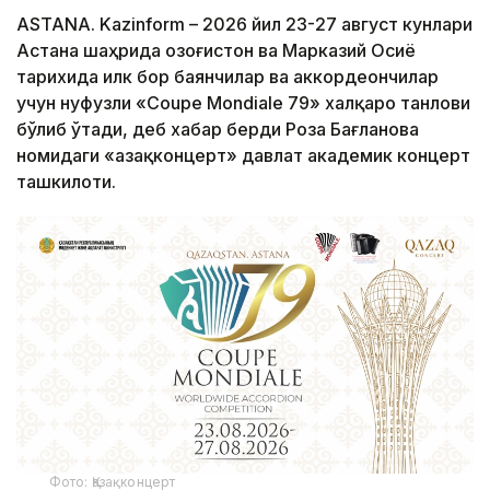
ASTANA. Kazinform – 2026 йил 23-27 август кунлари
Астана шаҳрида Қозоғистон ва Марказий Осиё
тарихида илк бор баянчилар ва аккордеончилар
учун нуфузли «Coupe Mondiale 79» халқаро танлови
бўлиб ўтади, деб хабар берди Роза Бағланова
номидаги «Қазақконцерт» давлат академик концерт
ташкилоти.
Фото: Қазақконцерт