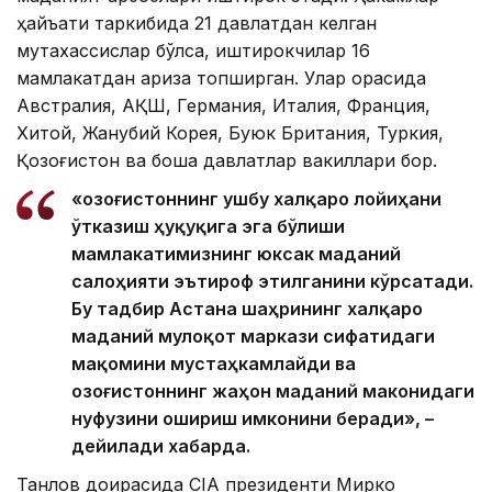
ҳайъати таркибида 21 давлатдан келган
мутахассислар бўлса, иштирокчилар 16
мамлакатдан ариза топширган. Улар орасида
Австралия, АҚШ, Германия, Италия, Франция,
Хитой, Жанубий Корея, Буюк Британия, Туркия,
Қозоғистон ва бошқа давлатлар вакиллари бор.
«Қозоғистоннинг ушбу халқаро лойиҳани
ўтказиш ҳуқуқига эга бўлиши
мамлакатимизнинг юксак маданий
салоҳияти эътироф этилганини кўрсатади.
Бу тадбир Астана шаҳрининг халқаро
маданий мулоқот маркази сифатидаги
мақомини мустаҳкамлайди ва
Қозоғистоннинг жаҳон маданий маконидаги
нуфузини ошириш имконини беради», –
дейилади хабарда.
Танлов доирасида CIA президенти Мирко