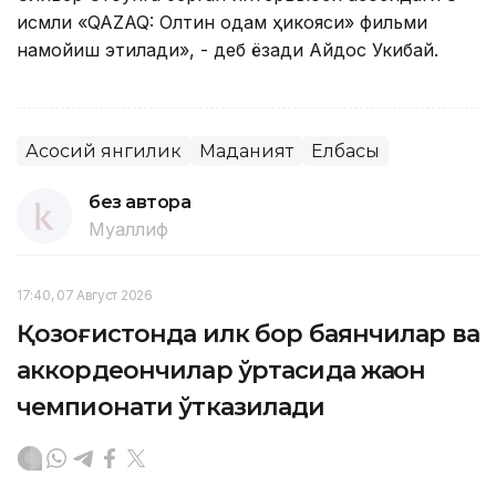
қисмли «QAZAQ: Олтин одам ҳикояси» фильми
намойиш этилади», - деб ёзади Айдос Укибай.
Асосий янгилик
Маданият
Елбасы
без автора
Муаллиф
17:40, 07 Август 2026
Қозоғистонда илк бор баянчилар ва
аккордеончилар ўртасида жаҳон
чемпионати ўтказилади