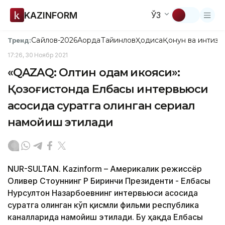
KAZINFORM
ЎЗ
Сайлов-2026
Ақорда
Тайинлов
Ҳодиса
Қонун ва интизо
Тренд:
17:26, 30 Ноябр 2021
«QAZAQ: Олтин одам ҳикояси»:
Қозоғистонда Елбасы интервьюси
асосида суратга олинган сериал
намойиш этилади
NUR-SULTAN. Kazinform – Америкалик режиссёр
Оливер Стоуннинг ҚР Биринчи Президенти - Елбасы
Нурсултон Назарбоевнинг интервьюси асосида
суратга олинган кўп қисмли фильми республика
каналларида намойиш этилади. Бу ҳақда Елбасы