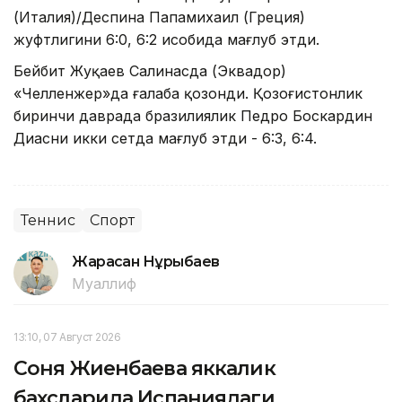
(Италия)/Деспина Папамихаил (Греция)
жуфтлигини 6:0, 6:2 ҳисобида мағлуб этди.
Бейбит Жуқаев Салинасда (Эквадор)
«Челленжер»да ғалаба қозонди. Қозоғистонлик
биринчи даврада бразилиялик Педро Боскардин
Диасни икки сетда мағлуб этди - 6:3, 6:4.
Теннис
Спорт
Жарасқан Нұрыбаев
Муаллиф
13:10, 07 Август 2026
Соня Жиенбаева яккалик
баҳсларида Испаниядаги