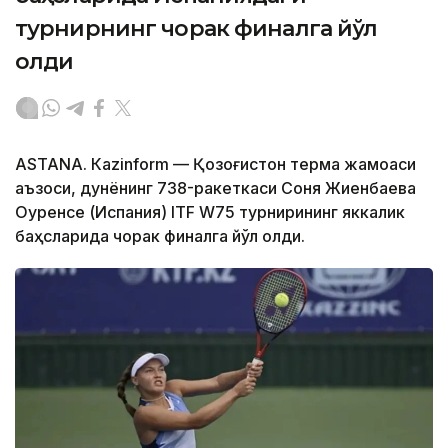
турнирнинг чорак финалга йўл
олди
ASTANА. Кazinform — Қозоғистон терма жамоаси
аъзоси, дунёнинг 738-ракеткаси Соня Жиенбаева
Оуренсе (Испания) ITF W75 турнирининг яккалик
баҳсларида чорак финалга йўл олди.