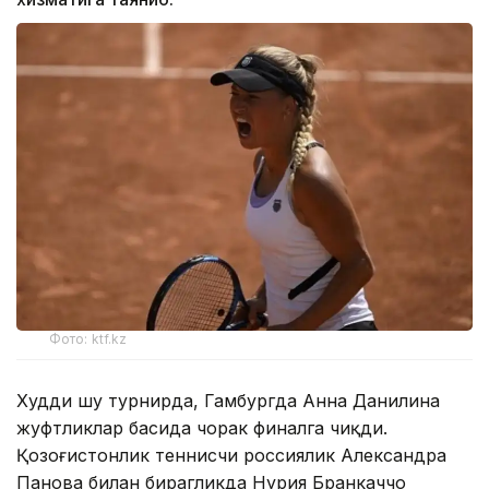
Фото: ktf.kz
Худди шу турнирда, Гамбургда Анна Данилина
жуфтликлар баҳсида чорак финалга чиқди.
Қозоғистонлик теннисчи россиялик Александра
Панова билан бирагликда Нурия Бранкаччо