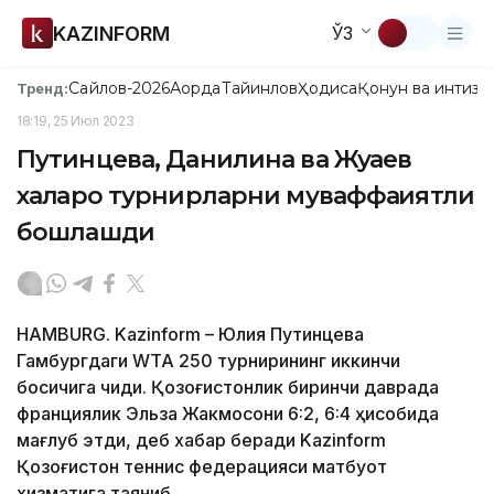
KAZINFORM
ЎЗ
Сайлов-2026
Ақорда
Тайинлов
Ҳодиса
Қонун ва интизо
Тренд:
18:19, 25 Июл 2023
Путинцева, Данилина ва Жуқаев
халқаро турнирларни муваффақиятли
бошлашди
HAMBURG. Kazinform – Юлия Путинцева
Гамбургдаги WТА 250 турнирининг иккинчи
босқичига чиқди. Қозоғистонлик биринчи даврада
франциялик Эльза Жакмосони 6:2, 6:4 ҳисобида
мағлуб этди, деб хабар беради Kazinform
Қозоғистон теннис федерацияси матбуот
хизматига таяниб.