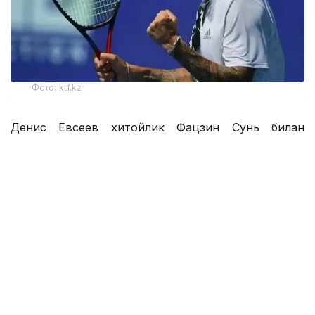
Фото: ktf.kz
Денис Евсеев хитойлик Фацзин Сунь билан
биргаликда ўзининг биринчи учрашувини яна бир
қозоғистонлик Григорий Ломакин — америкалик
Колин Синклерга қарши ўтказди.
1 соатдан сал кўпроқ давом этган ўйин
Қозоғистон-Хитой жуфтлигининг 6:2, 6:4 ҳисобида
ғалабаси билан якунланди.
Денис Евсеев — Фацзин Сунь ярим финалга чиқиш
учун беларуслик Сергей Бетов — россиялик Илья
Симакин ёки япониялик Юсуке Кусухара —