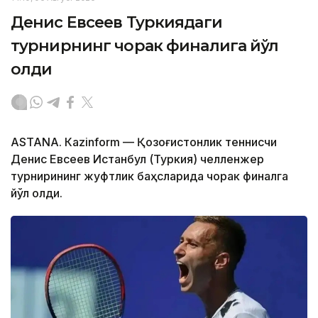
Денис Евсеев Туркиядаги
турнирнинг чорак финалига йўл
олди
ASTANА. Кazinform — Қозоғистонлик теннисчи
Денис Евсеев Истанбул (Туркия) челленжер
турнирининг жуфтлик баҳсларида чорак финалга
йўл олди.