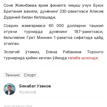
Соня Жиенбаева ярим финалга чиқиш учун Буюк
Британия вакили, дунёнинг 230-ракеткаси Алисия
Дуденей билан беллашади.
Соврин жамғармаси 60 000 долларни ташкил
этувчи турнирда дунёнинг 187-ракеткаси,
бельгиялик Грет Миннен 1-ракетка сифатида қайд
этилган.
Эслатиб ўтамиз, Елена Рибакина Торонто
турнирида қийин кечган ўйинда
ғалаба қозонди
.
Теннис
Спорт
Бекабат Узаков
Муаллиф
14:10, 06 Август 2026