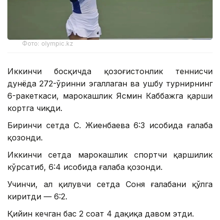
Фото: olympic.kz
Иккинчи босқичда қозоғистонлик теннисчи
дунёда 272-ўринни эгаллаган ва ушбу турнирнинг
6-ракеткаси, марокашлик Ясмин Каббажга қарши
кортга чиқди.
Биринчи сетда С. Жиенбаева 6:3 ҳисобида ғалаба
қозонди.
Иккинчи сетда марокашлик спортчи қаршилик
кўрсатиб, 6:4 ҳисобида ғалаба қозонди.
Учинчи, ҳал қилувчи сетда Соня ғалабани қўлга
киритди — 6:2.
Қийин кечган баҳс 2 соат 4 дақиқа давом этди.