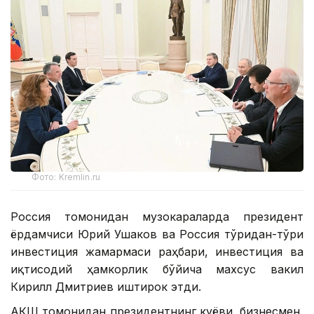
Фото: Kremlin.ru
Россия томонидан музокараларда президент
ёрдамчиси Юрий Ушаков ва Россия тўғридан-тўғри
инвестиция жамғармаси раҳбари, инвестиция ва
иқтисодий ҳамкорлик бўйича махсус вакил
Кирилл Дмитриев иштирок этди.
АҚШ томонидан президентнинг куёви, бизнесмен,