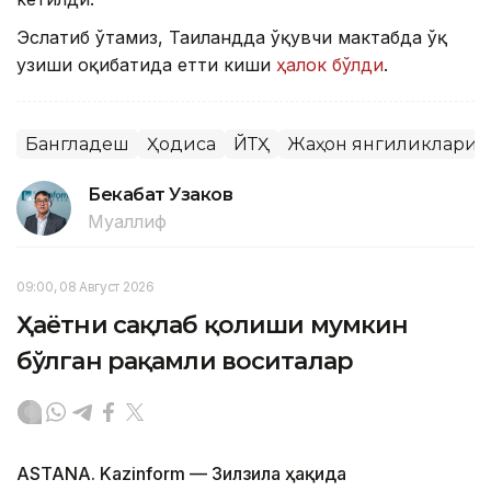
Эслатиб ўтамиз, Таиландда ўқувчи мактабда ўқ
узиши оқибатида етти киши
ҳалок бўлди
.
Бангладеш
Ҳодиса
ЙТҲ
Жаҳон янгиликлари
Бекабат Узаков
Муаллиф
09:00, 08 Август 2026
Ҳаётни сақлаб қолиши мумкин
бўлган рақамли воситалар
ASTANA. Kazinform — Зилзила ҳақида