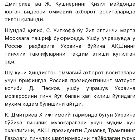
Дмитриев ва Ж. Кушнернинг Қизил майдонда
юрган видеоси оммавий ахборот воситаларида
эълон қилинди.
Шундай қилиб, С. Уиткофф бу йил олтинчи марта
Москвага ташриф буюрмоқда. Ушбу учрашувда у
Россия раҳбарига Украина бўйича АҚШнинг
тинчлик таклифларини тақдим этиши кутилган
эди.
Шу куни Ҳиндистон оммавий ахборот воситалари
учун брифингда Россия президентининг матбуот
котиби Д. Песков ушбу учрашув Украина
можаросини тинч йўл билан ҳал қилиш йўлидаги
муҳим қадам бўлишини айтди.
К. Дмитриев Х ижтимоий тармоғида бугун Украина
бўйича тинчлик музокаралари учун муҳим кун
эканлигини, АҚШ президенти Дональд Трампнинг
Ғазодаги тинчлик шартномасини тайёрлаган гуруҳ