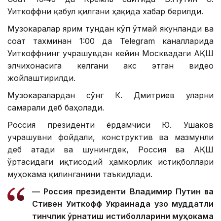
Уиткоффни қабул қилгани ҳақида хабар берилди.
Музокаралар ярим тундан кўп ўтмай якунланди ва
соат тахминан 1:00 да Теlegram каналларида
Уиткоффнинг учрашувдан кейин Москвадаги АҚШ
элчихонасига келгани акс этган видео
жойлаштирилди.
Музокаралардан сўнг К. Дмитриев уларни
самарали деб баҳолади.
Россия президенти ёрдамчиси Ю. Ушаков
учрашувни фойдали, конструктив ва мазмунли
деб атади ва шунингдек, Россия ва АҚШ
ўртасидаги иқтисодий ҳамкорлик истиқболлари
муҳокама қилинганини таъкидлади.
— Россия президенти Владимир Путин ва
Стивен Уиткофф Украинада узоқ муддатли
тинчлик ўрнатиш истиқболларини муҳокама