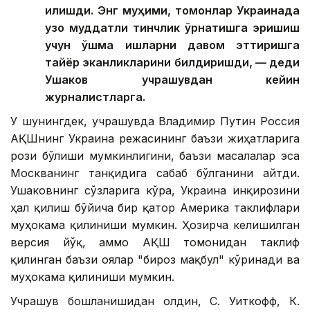
қилишди. Энг муҳими, томонлар Украинада
узоқ муддатли тинчлик ўрнатишга эришиш
учун қўшма ишларни давом эттиришга
тайёр эканликларини билдиришди, — деди
Ушаков учрашувдан кейин
журналистларга.
У шунингдек, учрашувда Владимир Путин Россия
АҚШнинг Украина режасининг баъзи жиҳатларига
рози бўлиши мумкинлигини, баъзи масалалар эса
Москванинг танқидига сабаб бўлганини айтди.
Ушаковнинг сўзларига кўра, Украина инқирозини
ҳал қилиш бўйича бир қатор Америка таклифлари
муҳокама қилиниши мумкин. Ҳозирча келишилган
версия йўқ, аммо АҚШ томонидан таклиф
қилинган баъзи ғоялар "бироз мақбул" кўринади ва
муҳокама қилиниши мумкин.
Учрашув бошланишидан олдин, С. Уиткофф, К.