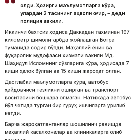
олди. Ҳозирги маълумотларга кўра,
улардан 2 тасининг аҳволи оғир, – деди
полиция вакили.
Иккинчи бахтсиз ҳодиса Даккадан тахминан 197
километр шимоли-ғарбда жойлашган Богра
туманида содир бўлди. Маҳаллий ёнғин ва
фуқаролик мудофааси хизмати вакили Мд.
Шаҳидул Исломнинг сўзларига кўра, ҳодисада 7
киши ҳалок бўлган ва 15 киши жароҳат олган.
Дастлабки маълумотларга кўра, автобус
ҳайдовчиси тезликни оширган ва транспорт
воситасини бошқара олмаган. Натижада автобус
йўл четида турган бир гуруҳ ишчиларга урилиб
кетди.
Барча жароҳатланганлар шошилинч равишда
маҳаллий касалхоналар ва клиникаларга олиб
кетилди.