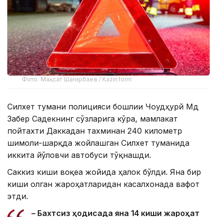
Фото: Мақсат Шағирбаев / Kazinform
Силхет тумани полицияси бошлиғи Чоудҳурй Мд
Забер Садекнинг сўзларига кўра, мамлакат
пойтахти Даккадан тахминан 240 километр
шимоли-шарқда жойлашган Силхет туманида
иккита йўловчи автобуси тўқнашди.
Саккиз киши воқеа жойида ҳалок бўлди. Яна бир
киши олган жароҳатларидан касалхонада вафот
этди.
– Бахтсиз ҳодисада яна 14 киши жароҳат