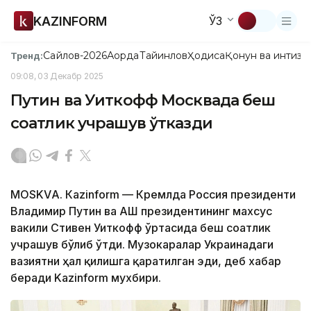
KAZINFORM
ЎЗ
Сайлов-2026
Ақорда
Тайинлов
Ҳодиса
Қонун ва интизо
Тренд:
09:08, 03 Декабр 2025
Путин ва Уиткофф Москвада беш
соатлик учрашув ўтказди
МОSKVА. Кazinform — Кремлда Россия президенти
Владимир Путин ва АҚШ президентининг махсус
вакили Стивен Уиткофф ўртасида беш соатлик
учрашув бўлиб ўтди. Музокаралар Украинадаги
вазиятни ҳал қилишга қаратилган эди, деб хабар
беради Kazinform мухбири.