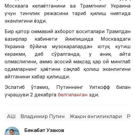
Москвага келаётганини ва Трампнинг Украина
учун тинчлик режасини тарғиб қилиш ниятида
эканлигини ёзди.
Бир қатор оммавий ахборот воситалари Трампдан
вазирлар кабинети йиғилишида Москвадаги
Украина бўйича музокаралардан ютуқ кутиш
керакми, деб сўралганда, у аниқ айта
олмаслигини, аммо асосий мақсад ҳар ой минглаб
одамларнинг ҳаётини сақлаб қолиш эканлигини
айтганини хабар қилишди.
Эслатиб ўтамиз, Путиннинг Уиткофф билан
учрашуви 2 декабрга
белгиланган
эди.
АҚШ
Владимир Путин
Жаҳон янгиликлари
Ро
Бекабат Узаков