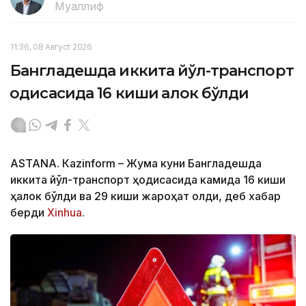
Муаллиф
11:36, 08 Август 2026
Бангладешда иккита йўл-транспорт
ҳодисасида 16 киши ҳалок бўлди
ASTANА. Кazinform – Жума куни Бангладешда
иккита йўл-транспорт ҳодисасида камида 16 киши
ҳалок бўлди ва 29 киши жароҳат олди, деб хабар
берди
Xinhua
.