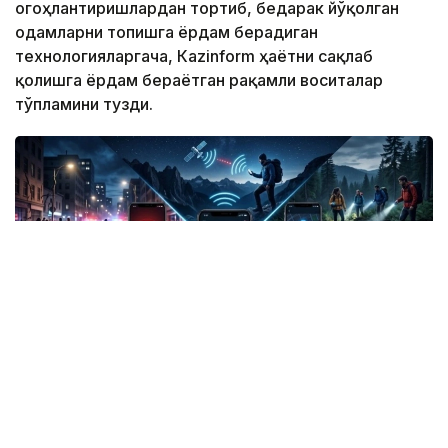
огоҳлантиришлардан тортиб, бедарак йўқолган
одамларни топишга ёрдам берадиган
технологияларгача, Кazinform ҳаётни сақлаб
қолишга ёрдам бераётган рақамли воситалар
тўпламини тузди.
Фото: СИ
Жанубий Корея: Илова таъқибчига яқинлашиш