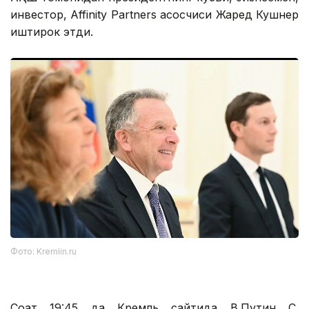
инвестор, Affinity Partners асосчиси Жаред Кушнер
иштирок этди.
Фото: Kremlin.ru
Соат 19:45 да Кремль сайтида В.Путин С.