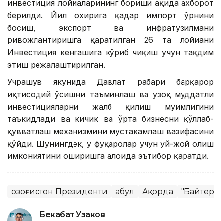
инвестиция лойиҳаларининг бориши ҳақида ахборот
берилди. Йил охирига қадар импорт ўрнини
босиш, экспорт ва инфратузилмани
ривожлантиришга қаратилган 26 та лойиҳани
Инвестиция кенгашига кўриб чиқиш учун тақдим
этиш режалаштирилган.
Учрашув якунида Давлат раҳбари барқарор
иқтисодий ўсишни таъминлаш ва узоқ муддатли
инвестицияларни жалб қилиш муҳимлигини
таъкидлади ва кичик ва ўрта бизнесни қўллаб-
қувватлаш механизмини мустаҳкамлаш вазифасини
қўйди. Шунингдек, у фуқаролар учун уй-жой олиш
имкониятини оширишга алоҳида эътибор қаратди.
Қозоғистон Президенти
Қабул
Ақорда
"Байтере
Бекабат Узаков