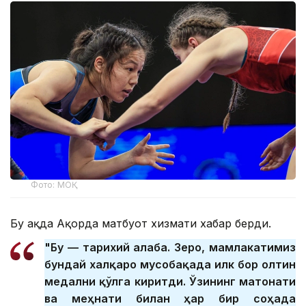
Фото: МОҚ
Бу ҳақда Ақорда матбуот хизмати хабар берди.
"Бу — тарихий ғалаба. Зеро, мамлакатимиз
бундай халқаро мусобақада илк бор олтин
медални қўлга киритди. Ўзининг матонати
ва меҳнати билан ҳар бир соҳада