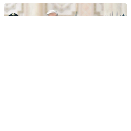
Фото: Ақорда
— Никол Пашинян илиқ сўзлар учун
миннатдорчилик билдирди ва Қозоғистон
Президенти ва халқига Қурултой
сайловларини муваффақиятли ўтказишни
тилади. Президент ва Бош вазир