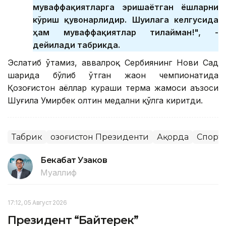
муваффақиятларга эришаётган ёшларни
кўриш қувонарлидир. Шуғилага келгусида
ҳам муваффақиятлар тилайман!", -
дейилади табрикда.
Эслатиб ўтамиз, аввалроқ Сербиянинг Нови Сад
шаҳрида бўлиб ўтган жаҳон чемпионатида
Қозоғистон аёллар кураши терма жамоси аъзоси
Шуғила Умирбек олтин медални қўлга киритди.
Табрик
Қозоғистон Президенти
Ақорда
Спорт
Бекабат Узаков
Муаллиф
17:12, 05 Август 2026
Президент “Байтерек”