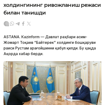
холдингининг ривожланиш режаси
билан танишди
ASTANА. Каzinform — Давлат раҳбари Қасим-
Жомарт Тоқаев “Байтерек” холдинги бошқаруви
раиси Рустам Қарағойшинни қабул қилди. Бу ҳақда
Ақорда хабар берди.