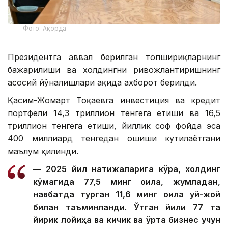
Фото: Ақорда
Президентга аввал берилган топшириқларнинг
бажарилиши ва холдингни ривожлантиришнинг
асосий йўналишлари ҳақида ахборот берилди.
Қасим-Жомарт Тоқаевга инвестиция ва кредит
портфели 14,3 триллион тенгега етиши ва 16,5
триллион тенгега етиши, йиллик соф фойда эса
400 миллиард тенгедан ошиши кутилаётгани
маълум қилинди.
— 2025 йил натижаларига кўра, холдинг
кўмагида 77,5 минг оила, жумладан,
навбатда турган 11,6 минг оила уй-жой
билан таъминланди. Ўтган йили 77 та
йирик лойиҳа ва кичик ва ўрта бизнес учун