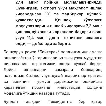
27,4 минг лойиҳа молиялаштирилди,
шунингдек, экспорт учун маҳсулот ишлаб
чиқарадиган 131 та тадбиркор қўллаб-
қувватланди. Қишлоқ хўжалиги
маҳсулотларини ишлаб чиқарувчи 7,2 минг
қишлоқ хўжалиги корхонаси баҳорги экиш
учун 11,4 минг дона техникани ижарага
олди, — дейилади хабарда.
Бошқарув раиси “Байтерек” холдингининг амалга
оширилаётган ўзгаришлари ва янги узоқ муддатли
ривожланиш стратегияси ҳақида сўзлаб берди.
Лойиҳа активларни самарали бошқариш,
потенциал бизнес учун қулай шароитлар яратиш
ва аҳолининг турмуш даражасини оширишга
қаратилган проактив инвестиция холдинг
моделига ўтишни назарда тутади.
Бундан ташқари, Президентга бир қатор