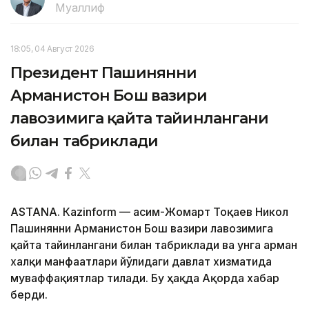
Муаллиф
18:05, 04 Август 2026
Президент Пашинянни
Арманистон Бош вазири
лавозимига қайта тайинлангани
билан табриклади
ASTANА. Кazinform — Қасим-Жомарт Тоқаев Никол
Пашинянни Арманистон Бош вазири лавозимига
қайта тайинлангани билан табриклади ва унга арман
халқи манфаатлари йўлидаги давлат хизматида
муваффақиятлар тилади. Бу ҳақда Ақорда хабар
берди.