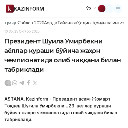
KAZINFORM
ЎЗ
Сайлов-2026
Ақорда
Тайинлов
Ҳодиса
Қонун ва интизо
Тренд:
10:35, 25 Октябр 2025
Президент Шуғила Умирбекни
аёллар кураши бўйича жаҳон
чемпионатида ғолиб чиққани билан
табриклади
ASTANА. Кazinform - Президент Қасим-Жомарт
Тоқаев Шуғила Умирбекни U23 аёллар кураши
бўйича жаҳон чемпионатида ғолиб чиққани билан
табриклади.