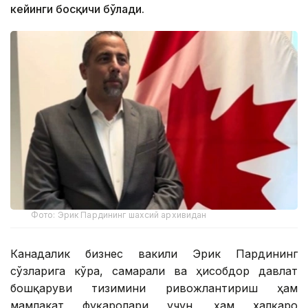
кейинги босқичи бўлади.
Фото: Эрик Пардининг шахсий архивидан
Канадалик бизнес вакили Эрик Пардининг
сўзларига кўра, самарали ва ҳисобдор давлат
бошқаруви тизимини ривожлантириш ҳам
мамлакат фуқаролари учун, ҳам халқаро