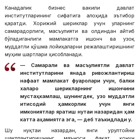
Канадалик бизнес вакили давлат
институтларининг сифатига алоҳида эътибор
қаратди. Хорижий шериклар учун уларнинг
самарадорлиги, масъулияти ва олдиндан айтиб
бўладиганлиги мамлакатга ишонч ва узоқ
муддатли қўшма лойиҳаларни режалаштиришнинг
муҳим шартлари ҳисобланади.
— Самарали ва масъулиятли давлат
институтларини янада ривожлантириш
нафақат мамлакат фуқаролари учун, балки
халқаро шерикларнинг ишончини
мустаҳкамлаш, шунингдек, узоқ муддатли
иқтисодий ҳамкорлик учун янги
имкониятлар яратиш нуқтаи назаридан ҳам
катта аҳамиятга эга, — деб таъкидлади у.
Шу нуқтаи назардан, янги Қурултойни
шакллантиришнинг маъноси фақат қонун