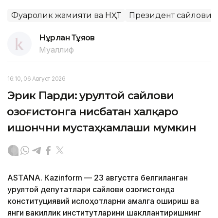
Фуқаролик жамияти ва НҲТ
Президент сайлови -
Нұрлан Тұяқов
Муаллиф
16:10, 06 Август 2026
Эрик Парди: Қурултой сайлови
Қозоғистонга нисбатан халқаро
ишончни мустаҳкамлаши мумкин
ASTANА. Кazinform — 23 августга белгиланган
Қурултой депутатлари сайлови Қозоғистонда
конституциявий ислоҳотларни амалга ошириш ва
янги вакиллик институтларини шакллантиришнинг