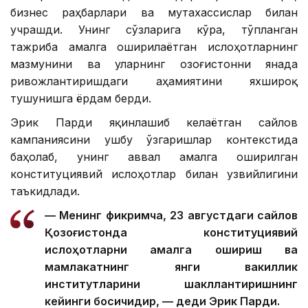
бизнес раҳбарлари ва мутахассислар билан
учрашди. Унинг сўзларига кўра, тўпланган
тажриба амалга оширилаётган ислоҳотларнинг
мазмунини ва уларнинг Қозоғистонни янада
ривожлантиришдаги аҳамиятини яхшироқ
тушунишга ёрдам берди.
Эрик Парди яқинлашиб келаётган сайлов
кампаниясини ушбу ўзгаришлар контекстида
баҳолаб, унинг аввал амалга оширилган
конституциявий ислоҳотлар билан узвийлигини
таъкидлади.
— Менинг фикримча, 23 августдаги сайлов
Қозоғистонда конституциявий
ислоҳотларни амалга ошириш ва
мамлакатнинг янги вакиллик
институтларини шакллантиришнинг
кейинги босқичидир, — деди Эрик Парди.