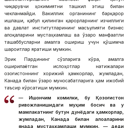
чиқарувчи ҳокимиятни ташкил этиш билан
чекланмайди. Вакиллик органининг барқарор
ишлаши, қабул қилинган қарорларнинг изчиллиги
ва давлат институтларининг масъулияти бизнес
алоқаларини мустаҳкамлаш ва ўзаро манфаатли
ташаббусларни амалга ошириш учун қўшимча
шароитлар яратиши мумкин.
Эрик Пардининг сўзларига кўра, амалга
оширилаётган ислоҳотлар натижалари
Қозоғистоннинг хорижий ҳамкорлар, жумладан,
Канада билан ўзаро муносабатларига ҳам ижобий
таъсир кўрсатиши мумкин.
— Ишончим комилки, бу Қозоғистон
ривожланишидаги муҳим босқич ва у
мамлакатнинг бутун дунёдаги ҳамкорлар,
жумладан, Канада билан алоқаларини
янада мустаҳкамлаши мумкин, — деди