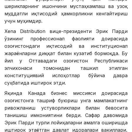
шерикларнинг ишончини мустаҳкамлаш ва узоқ
муддатли иқтисодий ҳамкорликни кенгайтириш
учун муҳимдир.
Xena Distribution вице-президенти Эрик Парди
ўзининг профессионал фаолияти доирасида
Қозоғистондаги иқтисодий ва институционал
жараёнларни диққат билан кузатиб бормоқда. Бу
йил у Оттавадаги Қозоғистон Республикаси
элчихонаси томонидан ташкил этилган
конституциявий ислоҳотлар бўйича давра
суҳбатида иштирок этди.
Яқинда Канада бизнес миссияси доирасида
Қозоғистонга ташриф буюриш унга мамлакатнинг
ривожланиш устуворликлари билан бевосита
танишиш имкониятини берди. Сафар давомида
Эрик Парди турли лойиҳаларни амалга оширишда
иштирок этаётган давлат идоралари вакиллари,