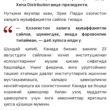
Xena Distribution вице-президенти.
Нутқини якунлар экан, Эрик Парди Қозоғистон
халқига муваффақиятли сайлов тилади.
— Қозоғистон халқига муваффақиятли
сайлов, шунингдек, янада фаровонлик
тилайман, — деб хулоса қилди у.
Шундай қилиб, Канада бизнес вакили 23
августдаги сайловни изчил институционал
ислоҳотларнинг муҳим қисми сифатида
баҳолайди. Унинг фикрича, янги Қурултойнинг
ташкил этилиши давлат институтларига ишончни
мустаҳкамлашга, халқаро ҳамкорликни
кенгайтиришга ва Қозоғистоннинг Канада ва бошқа
хорижий ҳамкорлар билан узоқ муддатли
ҳамкорлиги учун янги имкониятлар яратишга
ҳисса қўшиши мумкин.