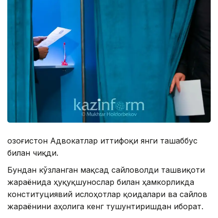
Қозоғистон Адвокатлар иттифоқи янги ташаббус
билан чиқди.
Бундан кўзланган мақсад сайловолди ташвиқоти
жараёнида ҳуқуқшунослар билан ҳамкорликда
конституциявий ислоҳотлар қоидалари ва сайлов
жараёнини аҳолига кенг тушунтиришдан иборат.