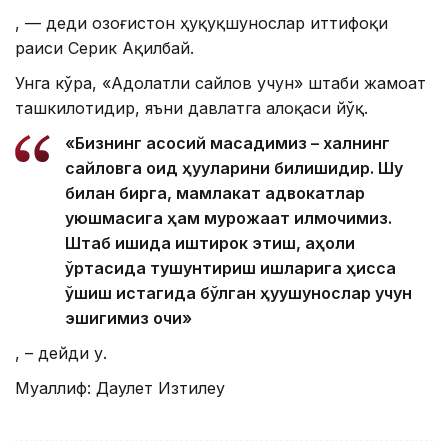
, — деди Қозоғистон ҳуқуқшунослар иттифоқи
раиси Серик Ақилбай.
Унга кўра, «Адолатли сайлов учун» штаби жамоат
ташкилотидир, яъни давлатга алоқаси йўқ.
«Бизнинг асосий мақсадимиз – халқнинг
сайловга оид ҳуқуқларини билишидир. Шу
билан бирга, мамлакат адвокатлар
уюшмасига ҳам мурожаат қилмоқчимиз.
Штаб ишида иштирок этиш, аҳоли
ўртасида тушунтириш ишларига ҳисса
қўшиш истагида бўлган ҳуқуқшунослар учун
эшигимиз очиқ»
, – дейди у.
Муаллиф: Даулет Изтилеу