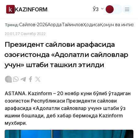
KAZINFORM
ЎЗ
Сайлов-2026
Ақорда
Тайинлов
Ҳодиса
Қонун ва интизо
Тренд:
20:01, 27 Сентябр 2022
Президент сайлови арафасида
Қозоғистонда «Адолатли сайловлар
учун» штаби ташкил этилди
ASTANA. Kazinform – 20 ноябр куни бўлиб ўтадиган
Қозоғистон Республикаси Президенти сайлови
арафасида «Адолатли сайловлар учун» штаби ўз
ишини бошлади, деб хабар бермоқда Kazinform
мухбири.