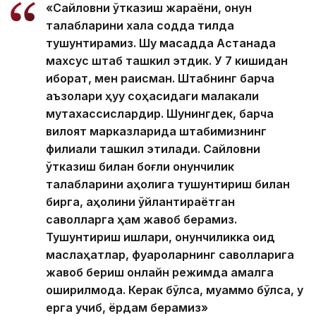
«Сайловни ўтказиш жараёни, қонун
талабларини халққа содда тилда
тушунтирамиз. Шу мақсадда Астанада
махсус штаб ташкил этдик. У 7 кишидан
иборат, мен раисман. Штабнинг барча
аъзолари ҳуқуқ соҳасидаги малакали
мутахассислардир. Шунингдек, барча
вилоят марказларида штабимизнинг
филиали ташкил этилади. Сайловни
ўтказиш билан боғлиқ қонунчилик
талабларини аҳолига тушунтириш билан
бирга, аҳолини ўйлантираётган
саволларга ҳам жавоб берамиз.
Тушунтириш ишлари, қонунчиликка оид
маслаҳатлар, фуқароларнинг саволларига
жавоб бериш онлайн режимда амалга
оширилмоқда. Керак бўлса, муаммо бўлса, у
ерга учиб, ёрдам берамиз»