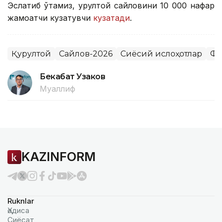
Эслатиб ўтамиз, Қурултой сайловини 10 000 нафар
жамоатчи кузатувчи
кузатади
.
Қурултой
Сайлов-2026
Сиёсий ислоҳотлар
Фи
Бекабат Узаков
Муаллиф
KAZINFORM
Ruknlar
Ҳодиса
Сиёсат