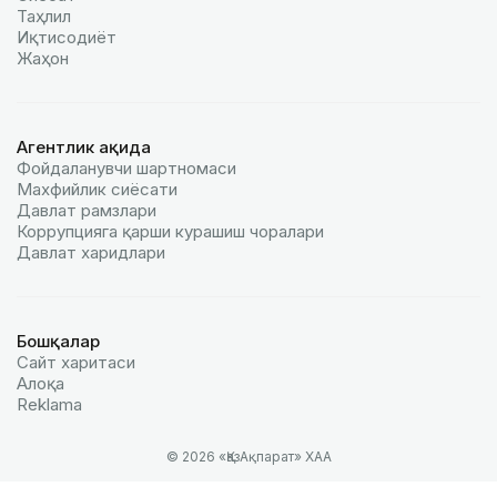
Таҳлил
Иқтисодиёт
Жаҳон
Агентлик ҳақида
Фойдаланувчи шартномаси
Махфийлик сиёсати
Давлат рамзлари
Коррупцияга қарши курашиш чоралари
Давлат харидлари
Бошқалар
Сайт харитаси
Алоқа
Reklamа
© 2026 «ҚазАқпарат» ХАА