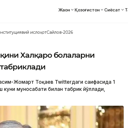
Жаҳон
Қозоғистон
Сиёсат
Т
нституциявий ислоҳот
Сайлов-2026
лқини Халқаро болаларни
 табриклади
Қасим-Жомарт Тоқаев Twitterдаги саҳифасида 1
ш куни муносабати билан табрик йўллади,