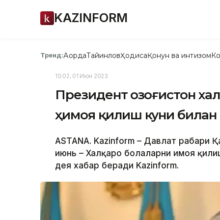
KAZINFORM
Ақорда
Тайинлов
Ҳодиса
Қонун ва интизом
Ко
Тренд:
10:02, 01 Июн 2023
Президент Қозоғистон ха
ҳимоя қилиш куни билан
ASTANA. Kazinform – Давлат раҳбари 
июнь – Халқаро болаларни ҳимоя қили
дея хабар беради Kazinform.