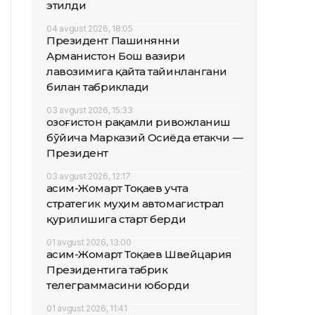
этилди
04 avgust 2026, 18:05
Президент Пашинянни
Арманистон Бош вазири
лавозимига қайта тайинлангани
билан табриклади
03 avgust 2026, 15:33
Қозоғистон рақамли ривожланиш
бўйича Марказий Осиёда етакчи —
Президент
03 avgust 2026, 12:17
Қасим-Жомарт Тоқаев учта
стратегик муҳим автомагистрал
қурилишига старт берди
01 avgust 2026, 13:00
Қасим-Жомарт Тоқаев Швейцария
Президентига табрик
телеграммасини юборди
01 avgust 2026, 11:41