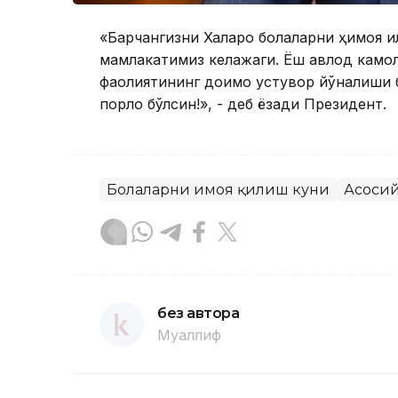
«Барчангизни Халқаро болаларни ҳимоя қ
мамлакатимиз келажаги. Ёш авлод камол
фаолиятининг доимо устувор йўналиши б
порлоқ бўлсин!», - деб ёзади Президент.
Болаларни ҳимоя қилиш куни
Асосий
без автора
Муаллиф