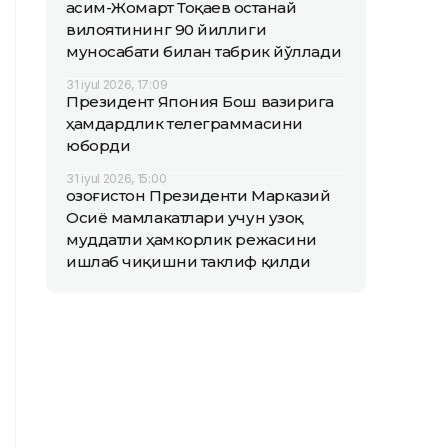
Қасим-Жомарт Тоқаев Қостанай
вилоятининг 90 йиллиги
муносабати билан табрик йўллади
31 iyul 2026, 17:09
Президент Япония Бош вазирига
ҳамдардлик телеграммасини
юборди
31 iyul 2026, 15:00
Қозоғистон Президенти Марказий
Осиё мамлакатлари учун узоқ
муддатли ҳамкорлик режасини
ишлаб чиқишни таклиф қилди