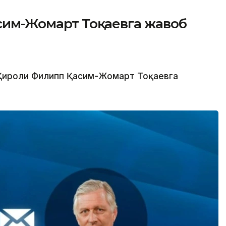
асим-Жомарт Тоқаевга жавоб
 Қироли Филипп Қасим-Жомарт Тоқаевга