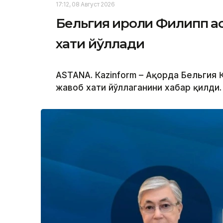
17:12, 08 Август 2026
Бельгия Қироли Филипп Қ
хати йўллади
ASTANА. Кazinform – Ақорда Бельгия
жавоб хати йўллаганини хабар қилди.