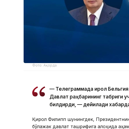
Фото: Ақорда
— Телеграммада Қирол Бельгия
Давлат раҳбарининг табриги у
билдирди, — дейилади хабард
Қирол Филипп шунингдек, Президентнинг
бўлажак давлат ташрифига алоҳида аҳа