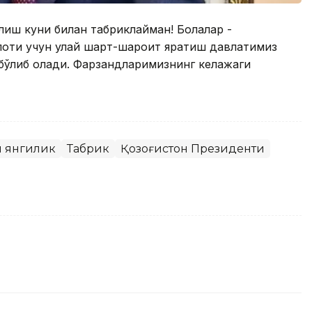
илиш куни билан табриклайман! Болалар -
оти учун қулай шарт-шароит яратиш давлатимиз
ўлиб қолади. Фарзандларимизнинг келажаги
 янгилик
Табрик
Қозоғистон Президенти