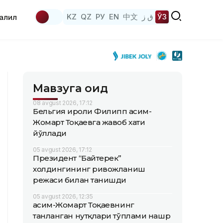
KZ
QZ
РУ
EN
中文
ق ز
ЎЗ
аҳлил
Мавзуга оид
08 avgust 2026, 17:12
Бельгия Қироли Филипп Қасим-
Жомарт Тоқаевга жавоб хати
йўллади
05 avgust 2026, 17:12
Президент “Байтерек”
холдингининг ривожланиш
режаси билан танишди
05 avgust 2026, 12:35
Қасим-Жомарт Тоқаевнинг
танланган нутқлари тўплами нашр