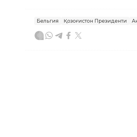
Бельгия
Қозоғистон Президенти
А
Бекабат Узаков
Муаллиф
17:12, 05 Август 2026
Президент “Байтерек” 
режаси билан танишди