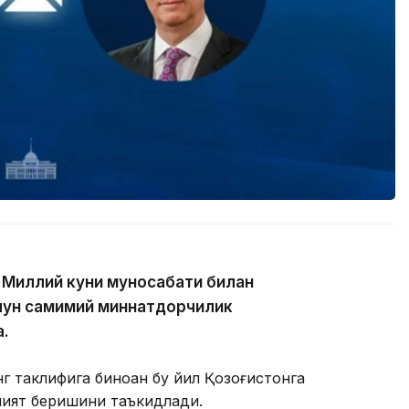
 Миллий куни муносабати билан
чун самимий миннатдорчилик
а.
 таклифига биноан бу йил Қозоғистонга
мият беришини таъкидлади.