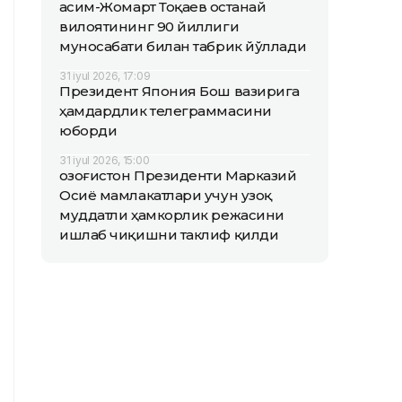
Қасим-Жомарт Тоқаев Қостанай
вилоятининг 90 йиллиги
муносабати билан табрик йўллади
31 iyul 2026, 17:09
Президент Япония Бош вазирига
ҳамдардлик телеграммасини
юборди
31 iyul 2026, 15:00
Қозоғистон Президенти Марказий
Осиё мамлакатлари учун узоқ
муддатли ҳамкорлик режасини
ишлаб чиқишни таклиф қилди