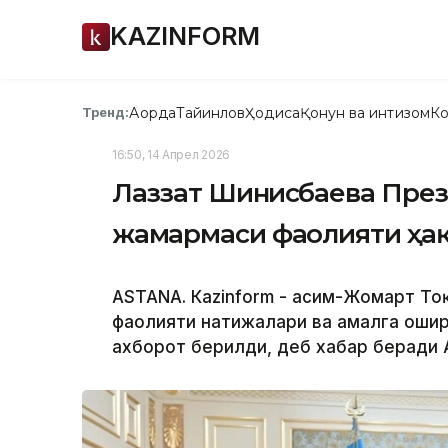
KAZINFORM
Ақорда
Тайинлов
Ҳодиса
Қонун ва интизом
Ко
Тренд:
16:50, 14 Апрел 2026
Лаззат Шинғисбаева През
жамғармаси фаолияти ҳа
ASTANА. Кazinform - Қасим-Жомарт То
фаолияти натижалари ва амалга оши
ахборот берилди, деб хабар беради 