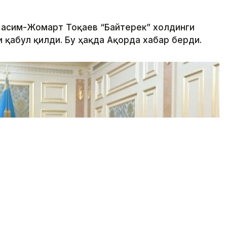
 Қасим-Жомарт Тоқаев “Байтерек” холдинги
 қабул қилди. Бу ҳақда Ақорда хабар берди.