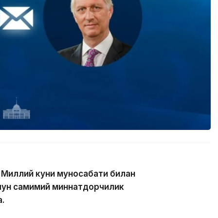
 Миллий куни муносабати билан
чун самимий миннатдорчилик
а.