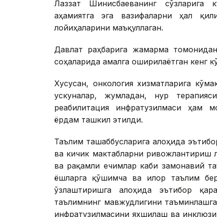
Лаззат Шинғисбаеванинг сўзларига 
аҳамиятга эга вазифаларни ҳал қил
лойиҳаларини маъқуллаган.
Давлат раҳбарига жамғарма томонидан
соҳаларида амалга оширилаётган кенг к
Хусусан, онкология хизматларига кўма
ускуналар, жумладан, нур терапияс
реабилитация инфратузилмаси ҳам м
ёрдам ташкил этилди.
Таълим ташаббусларига алоҳида эътибо
ва кичик мактабларни ривожлантириш 
ва рақамли ечимлар каби замонавий т
ёшларга қўшимча ва илғор таълим бер
ўзлаштиришга алоҳида эътибор қар
таълимнинг мавжудлигини таъминлашга
инфратузилмасини яхшилаш ва инклюзи