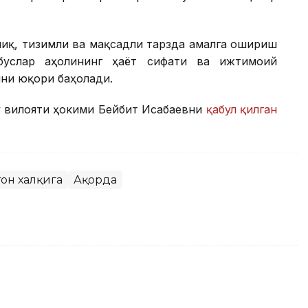
чиқ, тизимли ва мақсадли тарзда амалга ошириш
буслар аҳолининг ҳаёт сифати ва ижтимоий
ни юқори баҳолади.
у вилояти ҳокими Бейбит Исабаевни
қабул қилган
тон халқига
Ақорда