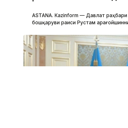
ASTANА. Каzinform — Давлат раҳбари
бошқаруви раиси Рустам Қарағойшинни