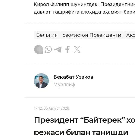
Қирол Филипп шунингдек, Президентнинг
давлат ташрифига алоҳида аҳамият бер
Бельгия
Қозоғистон Президенти
Ақ
Бекабат Узаков
Муаллиф
17:12, 05 Август 2026
Президент “Байтерек” 
режаси билан танишди