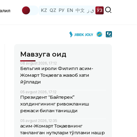
KZ
QZ
РУ
EN
中文
ق ز
ЎЗ
аҳлил
Мавзуга оид
08 avgust 2026, 17:12
Бельгия Қироли Филипп Қасим-
Жомарт Тоқаевга жавоб хати
йўллади
05 avgust 2026, 17:12
Президент “Байтерек”
холдингининг ривожланиш
режаси билан танишди
05 avgust 2026, 12:35
Қасим-Жомарт Тоқаевнинг
танланган нутқлари тўплами нашр