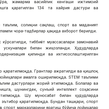
кўра, жамғарма васийлик кенгаши ижтимоий
ишга қаратилган 134 та хайрия дастури ва
 таълим, соғлиқни сақлаш, спорт ва маданият
ўламли чора-тадбирлар ҳақида ахборот берилди.
к кўрсатилди, тиббиёт муассасалари замонавий
и ускуналари билан жиҳозланди. Ҳудудларда
одернизация қилинди ва ихтисослаштирилган
р қаратилмоқда. Грантлар ажратилди ва қишлоқ
лойиҳалари амалга оширилмоқда. STEM таълими
аълим дастурлари жорий этилмоқда. Болалар ва
ишга, шунингдек, сунъий интеллект соҳасини
атилмоқда. Шу муносабат билан ҳудудларда
 эътибор қаратилмоқда. Бундан ташқари, спорт
в спорт марказларини яратиш бўйича лойиҳалар