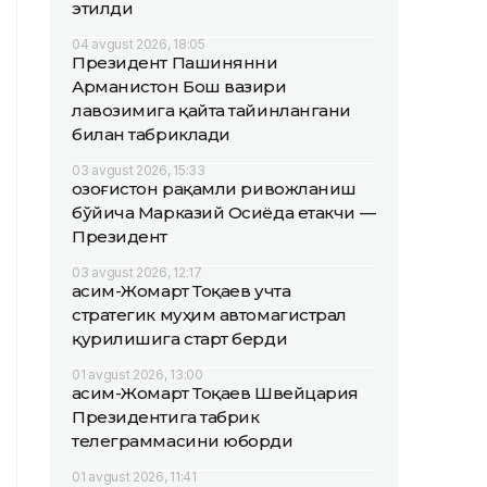
этилди
04 avgust 2026, 18:05
Президент Пашинянни
Арманистон Бош вазири
лавозимига қайта тайинлангани
билан табриклади
03 avgust 2026, 15:33
Қозоғистон рақамли ривожланиш
бўйича Марказий Осиёда етакчи —
Президент
03 avgust 2026, 12:17
Қасим-Жомарт Тоқаев учта
стратегик муҳим автомагистрал
қурилишига старт берди
01 avgust 2026, 13:00
Қасим-Жомарт Тоқаев Швейцария
Президентига табрик
телеграммасини юборди
01 avgust 2026, 11:41