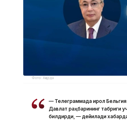
Фото: Ақорда
— Телеграммада Қирол Бельгия
Давлат раҳбарининг табриги у
билдирди, — дейилади хабард