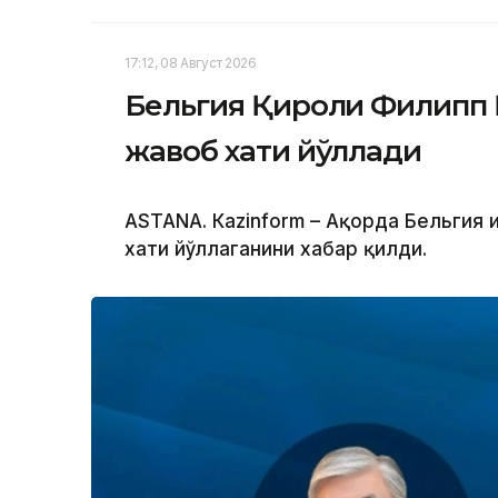
17:12, 08 Август 2026
Бельгия Қироли Филипп 
жавоб хати йўллади
ASTANА. Кazinform – Ақорда Бельгия 
хати йўллаганини хабар қилди.