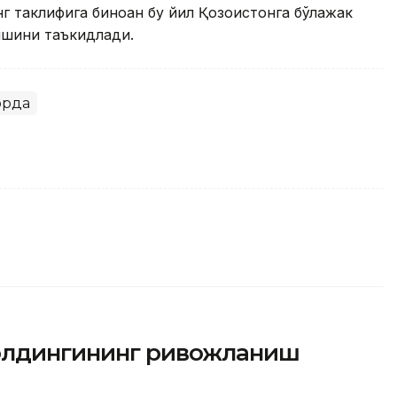
 таклифига биноан бу йил Қозоғистонга бўлажак
ишини таъкидлади.
орда
холдингининг ривожланиш