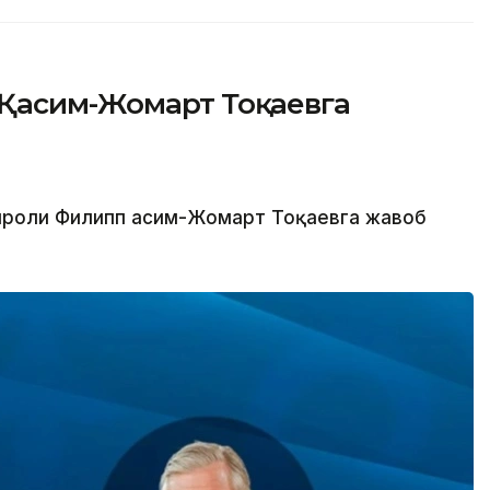
Қасим-Жомарт Тоқаевга
Қироли Филипп Қасим-Жомарт Тоқаевга жавоб