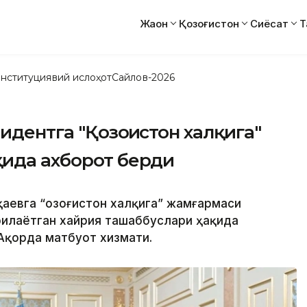
Жаҳон
Қозоғистон
Сиёсат
Т
нституциявий ислоҳот
Сайлов-2026
идентга "Қозоғистон халқига"
қида ахборот берди
қаевга “Қозоғистон халқига” жамғармаси
рилаётган хайрия ташаббуслари ҳақида
Ақорда матбуот хизмати.