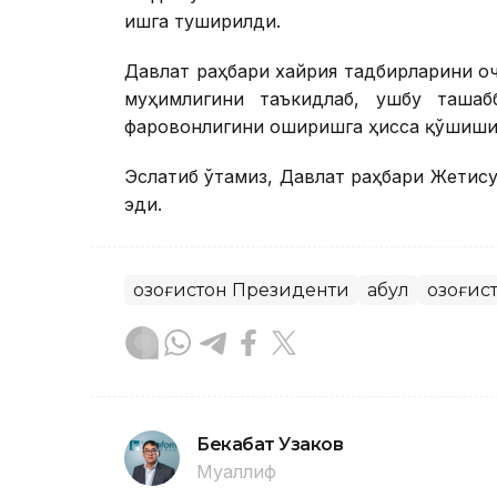
ишга туширилди.
Давлат раҳбари хайрия тадбирларини о
муҳимлигини таъкидлаб, ушбу ташаб
фаровонлигини оширишга ҳисса қўшиши
Эслатиб ўтамиз, Давлат раҳбари Жетис
эди.
Қозоғистон Президенти
Қабул
Қозоғис
Бекабат Узаков
Муаллиф