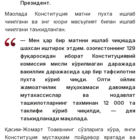
Президент.
Мақолада Конституция матни пухта ишлаб
чиқилгани ва энг юқори масъулият билан ишлаб
чиқилгани таъкидланган.
— Мен ҳар бир матнни ишлаб чиқишда
шахсан иштирок этдим. Қозоғистоннинг 129
фуқаросидан иборат Конституциявий
комиссия мисли кўрилмаган даражада
вакиллик даражасида ҳар бир тафсилотни
пухта кўриб чиқди. Олти ойлик
жамоатчилик муҳокамаси давомида
мутахассислар ва нодавлат
ташкилотларнинг тахминан 12 000 та
таклифи кўриб чиқилди, — дея
таъкидланади мақолада.
Қасим-Жомарт Тоқаевнинг сўзларига кўра, янги
Конституция мустаҳкам пойдевор яратади ва