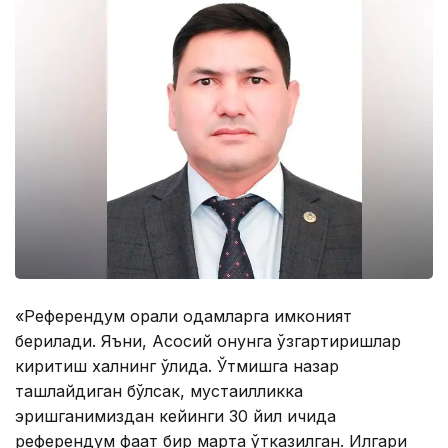
«Референдум орқали одамларга имконият
берилади. Яъни, Асосий қонунга ўзгартиришлар
киритиш халқнинг қўлида. Ўтмишга назар
ташлайдиган бўлсак, мустақилликка
эришганимиздан кейинги 30 йил ичида
референдум фақат бир марта ўтказилган. Илгари