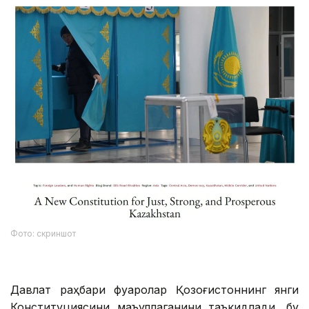
Фото: скриншот
Давлат раҳбари фуқаролар Қозоғистоннинг янги
Конституциясини маъқуллаганини таъкидлади, бу