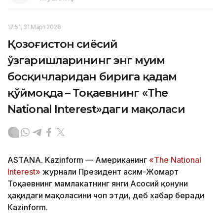
17:51, 31 Март 2026
Қозоғистон сиёсий
ўзгаришларининг энг муҳим
босқичларидан бирига қадам
қўймоқда – Тоқаевнинг «The
National Interest»даги мақоласи
ASTANA. Kazinform — Американинг
«The National
Interest»
журнали Президент Қасим-Жомарт
Тоқаевнинг мамлакатнинг янги Асосий қонуни
ҳақидаги мақоласини чоп этди, деб хабар беради
Кazinform.