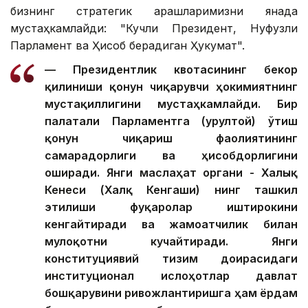
бизнинг стратегик қарашларимизни янада
мустаҳкамлайди: "Кучли Президент, Нуфузли
Парламент ва Ҳисоб берадиган Ҳукумат".
— Президентлик квотасининг бекор
қилиниши қонун чиқарувчи ҳокимиятнинг
мустақиллигини мустаҳкамлайди. Бир
палатали Парламентга (Қурултой) ўтиш
қонун чиқариш фаолиятининг
самарадорлиги ва ҳисобдорлигини
оширади. Янги маслаҳат органи - Халық
Кенеси (Халқ Кенгаши) нинг ташкил
этилиши фуқаролар иштирокини
кенгайтиради ва жамоатчилик билан
мулоқотни кучайтиради. Янги
конституциявий тизим доирасидаги
институционал ислоҳотлар давлат
бошқарувини ривожлантиришга ҳам ёрдам