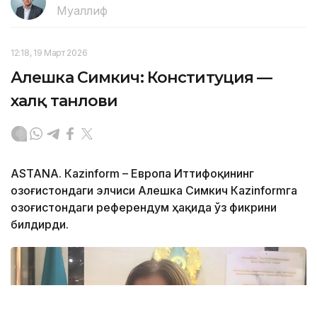
Муаллиф
12:18, 19 Март 2026
Алешка Симкич: Конституция —
халқ танлови
ASTANА. Каzinform – Европа Иттифоқининг
Қозоғистондаги элчиси Алешка Симкич Кazinformга
Қозоғистондаги референдум ҳақида ўз фикрини
билдирди.