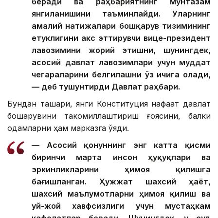
беради ва раҳбариятнинг мунтазам
янгиланишини таъминлайди. Уларнинг
амалий натижалари бошқарув тизимининг
етуклигини акс эттирувчи вице-президент
лавозимини жорий этишни, шунингдек,
асосий давлат лавозимлари учун муддат
чегараларини белгилашни ўз ичига олади,
— деб тушунтирди Давлат раҳбари.
Бундан ташқари, янги Конституция нафақат давлат
бошқарувини такомиллаштириш ғоясини, балки
одамларни ҳам марказга қўяди.
— Асосий қонуннинг энг катта қисми
биринчи марта инсон ҳуқуқлари ва
эркинликларини ҳимоя қилишга
бағишланган. Ҳужжат шахсий ҳаёт,
шахсий маълумотларни ҳимоя қилиш ва
уй-жой хавфсизлиги учун мустаҳкам