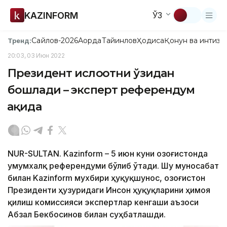
KAZINFORM
ЎЗ
Сайлов-2026
Ақорда
Тайинлов
Ҳодиса
Қонун ва интизо
Тренд:
20:03, 03 Июн 2022
Президент ислоҳотни ўзидан
бошлади – эксперт референдум
ҳақида
NUR-SULTAN. Kazinform – 5 июн куни Қозоғистонда
умумхалқ референдуми бўлиб ўтади. Шу муносабат
билан Kazinform мухбири ҳуқуқшунос, Қозоғистон
Президенти ҳузуридаги Инсон ҳуқуқларини ҳимоя
қилиш комиссияси экспертлар кенгаши аъзоси
Абзал Бекбосинов билан суҳбатлашди.