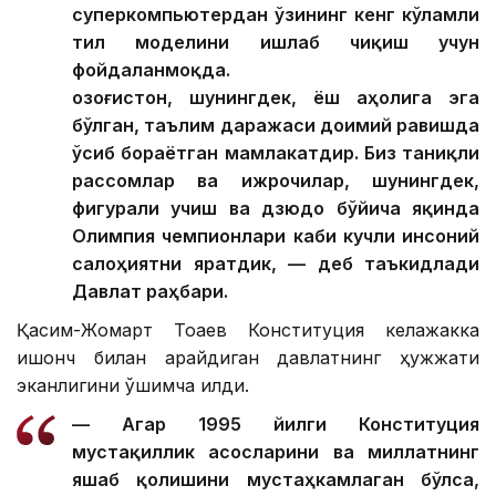
суперкомпьютердан ўзининг кенг кўламли
тил моделини ишлаб чиқиш учун
фойдаланмоқда.
Қозоғистон, шунингдек, ёш аҳолига эга
бўлган, таълим даражаси доимий равишда
ўсиб бораётган мамлакатдир. Биз таниқли
рассомлар ва ижрочилар, шунингдек,
фигурали учиш ва дзюдо бўйича яқинда
Олимпия чемпионлари каби кучли инсоний
салоҳиятни яратдик, — деб таъкидлади
Давлат раҳбари.
Қасим-Жомарт Тоқаев Конституция келажакка
ишонч билан қарайдиган давлатнинг ҳужжати
эканлигини қўшимча қилди.
— Агар 1995 йилги Конституция
мустақиллик асосларини ва миллатнинг
яшаб қолишини мустаҳкамлаган бўлса,