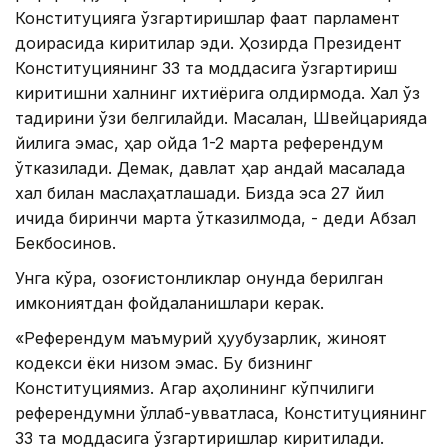
Конституцияга ўзгартиришлар фақат парламент
доирасида киритилар эди. Ҳозирда Президент
Конституциянинг 33 та моддасига ўзгартириш
киритишни халқнинг ихтиёрига қолдирмоқда. Халқ ўз
тақдирини ўзи белгилайди. Масалан, Швейцарияда
йилига эмас, ҳар ойда 1-2 марта референдум
ўтказилади. Демак, давлат ҳар қандай масалада
халқ билан маслаҳатлашади. Бизда эса 27 йил
ичида биринчи марта ўтказилмоқда, - деди Абзал
Бекбосинов.
Унга кўра, қозоғистонликлар қонунда берилган
имкониятдан фойдаланишлари керак.
«Референдум маъмурий ҳуқуқбузарлик, жиноят
кодекси ёки низом эмас. Бу бизнинг
Конституциямиз. Агар аҳолининг кўпчилиги
референдумни қўллаб-қувватласа, Конституциянинг
33 та моддасига ўзгартиришлар киритилади.