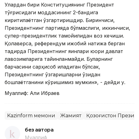
Улардан бири Конституциянинг Президент
тўғрисидаги моддасининг 2-бандига
киритилаётган ўзгартиришдир. Биринчиси,
Президентнинг партияда бўлмаслиги, иккинчиси,
супер-президентлик тамойилидан воз кечиши.
Қолаверса, референдум ижобий натижа берган
тақдирда Президентнинг яқинлари юқори давлат
лавозимларига тайинланмайди. Буларнинг
барчасини сарҳисоб қиладиган бўлсак,
Президентнинг ўзгаришларни ўзидан
бошлаётганини кўришимиз мумкин», - дейди у.
Муаллиф: Али Ибраев
Kazinform меҳмони
Жамият
Қозоғистон Презид
без автора
Муаллиф