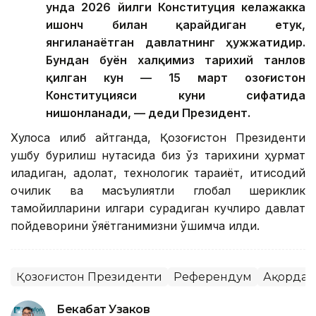
унда 2026 йилги Конституция келажакка
ишонч билан қарайдиган етук,
янгиланаётган давлатнинг ҳужжатидир.
Бундан буён халқимиз тарихий танлов
қилган кун — 15 март Қозоғистон
Конституцияси куни сифатида
нишонланади, — деди Президент.
Хулоса қилиб айтганда, Қозоғистон Президенти
ушбу бурилиш нуқтасида биз ўз тарихини ҳурмат
қиладиган, адолат, технологик тараққиёт, иқтисодий
очиқлик ва масъулиятли глобал шериклик
тамойилларини илгари сурадиган кучлироқ давлат
пойдеворини қўяётганимизни қўшимча қилди.
Қозоғистон Президенти
Референдум
Ақорда
Бекабат Узаков