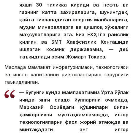
яхши 30 таликка киради ва нефть ва
газнинг катта захираларига, шунингдек,
қайта тикланадиган энергия манбаларига,
муҳим минералларга ва қишлоқ хўжалиги
маҳсулотларига эга. Биз ЕХҲТга раислик
қилган ва БМТ Хавфсизлик Кенгашида
ишлаган космик державамиз, — деб
таъкидлади Қосим-Жомарт Токаев.
Мақолада мамлакат инфратузилмаси, технологияси
ва инсон капиталини ривожлантириш зарурлиги
таъкидланган.
— Бугунги кунда мамлакатимиз Ўрта йўлак
ичида янги савдо йўлларини очмоқда,
Марказий Осиёдаги қўшнилари билан
ҳамкорликни мустаҳкамламоқда, илғор
технологияларни фаол жорий этмоқда ва
минтақадаги энг илғор