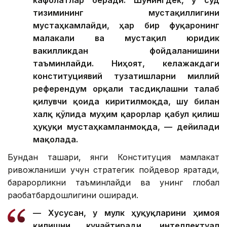
кафолатлар беради. Шунингдек, у суд
тизимининг мустақиллигини
мустаҳкамлайди, ҳар бир фуқаронинг
малакали ва мустақил юридик
вакилликдан фойдаланишини
таъминлайди. Ниҳоят, келажакдаги
конституциявий тузатишларни миллий
референдум орқали тасдиқлашни талаб
қилувчи қоида киритилмоқда, шу билан
халқ қўлида муҳим қарорлар қабул қилиш
ҳуқуқи мустаҳкамланмоқда, — дейилади
мақолада.
Бундан ташқари, янги Конституция мамлакат
ривожланиши учун стратегик пойдевор яратади,
барқарорликни таъминлайди ва унинг глобал
рақобатбардошлигини оширади.
— Хусусан, у мулк ҳуқуқларини ҳимоя
қилишни кучайтиради, интеллектуал