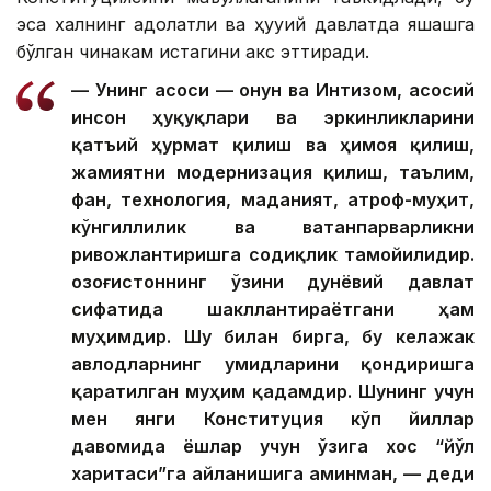
эса халқнинг адолатли ва ҳуқуқий давлатда яшашга
бўлган чинакам истагини акс эттиради.
— Унинг асоси — Қонун ва Интизом, асосий
инсон ҳуқуқлари ва эркинликларини
қатъий ҳурмат қилиш ва ҳимоя қилиш,
жамиятни модернизация қилиш, таълим,
фан, технология, маданият, атроф-муҳит,
кўнгиллилик ва ватанпарварликни
ривожлантиришга содиқлик тамойилидир.
Қозоғистоннинг ўзини дунёвий давлат
сифатида шакллантираётгани ҳам
муҳимдир. Шу билан бирга, бу келажак
авлодларнинг умидларини қондиришга
қаратилган муҳим қадамдир. Шунинг учун
мен янги Конституция кўп йиллар
давомида ёшлар учун ўзига хос “йўл
харитаси”га айланишига аминман, — деди