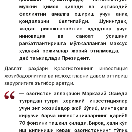
мулкни ҳимоя қилади ва иқтисодий
фаолиятни амалга ошириш учун аниқ
қоидаларни белгилайди. Шунингдек,
жадал ривожланаётган ҳудудлар учун
инновация ва саноат ўсишини
рағбатлантиришга мўлжалланган махсус
ҳуқуқий режимлар жорий этилмоқда, —
деб таъкидлади Президент.
Давлат раҳбари Қозоғистоннинг инвестиция
жозибадорлигига ва ислоҳотларни давом эттириш
зарурлигига эътибор қаратди.
— Қозоғистон аллақачон Марказий Осиёда
тўғридан-тўғри хорижий инвестициялар
учун энг жозибадор жой бўлиб, минтақага
кирувчи барча инвестицияларнинг қарийб
70 фоизини ташкил қилади. Бироқ, ҳали кўп
иш қилиниши керак. Қозоғистоннинг тўлиқ