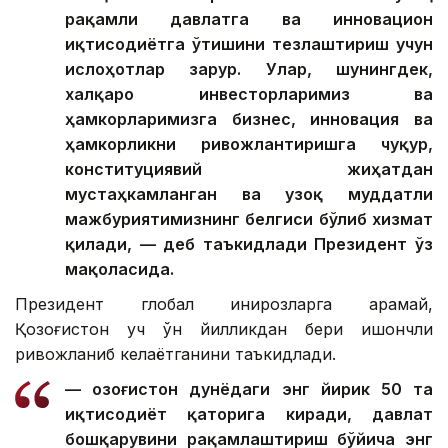
рақамли давлатга ва инновацион
иқтисодиётга ўтишини тезлаштириш учун
ислоҳотлар зарур. Улар, шунингдек,
халқаро инвесторларимиз ва
ҳамкорларимизга бизнес, инновация ва
ҳамкорликни ривожлантиришга чуқур,
конституциявий жиҳатдан
мустаҳкамланган ва узоқ муддатли
мажбуриятимизнинг белгиси бўлиб хизмат
қилади, — деб таъкидлади Президент ўз
мақоласида.
Президент глобал инқирозларга қарамай,
Қозоғистон уч ўн йилликдан бери ишончли
ривожланиб келаётганини таъкидлади.
— Қозоғистон дунёдаги энг йирик 50 та
иқтисодиёт қаторига киради, давлат
бошқарувини рақамлаштириш бўйича энг