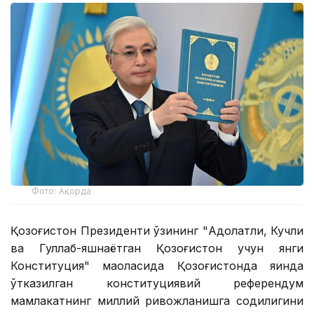
Фото: Ақорда
Қозоғистон Президенти ўзининг "Адолатли, Кучли
ва Гуллаб-яшнаётган Қозоғистон учун янги
Конституция" мақоласида Қозоғистонда яқинда
ўтказилган конституциявий референдум
мамлакатнинг миллий ривожланишга содиқлигини