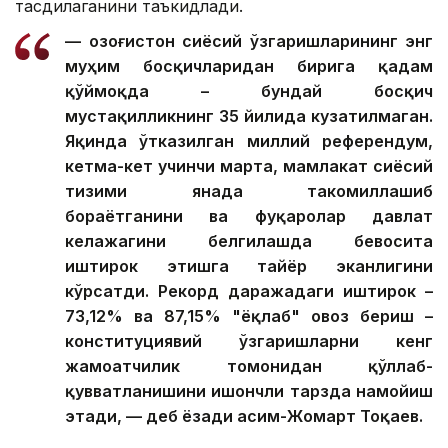
тасдиқлаганини таъкидлади.
— Қозоғистон сиёсий ўзгаришларининг энг
муҳим босқичларидан бирига қадам
қўймоқда – бундай босқич
мустақилликнинг 35 йилида кузатилмаган.
Яқинда ўтказилган миллий референдум,
кетма-кет учинчи марта, мамлакат сиёсий
тизими янада такомиллашиб
бораётганини ва фуқаролар давлат
келажагини белгилашда бевосита
иштирок этишга тайёр эканлигини
кўрсатди. Рекорд даражадаги иштирок –
73,12% ва 87,15% "ёқлаб" овоз бериш –
конституциявий ўзгаришларни кенг
жамоатчилик томонидан қўллаб-
қувватланишини ишончли тарзда намойиш
этади, — деб ёзади Қасим-Жомарт Тоқаев.