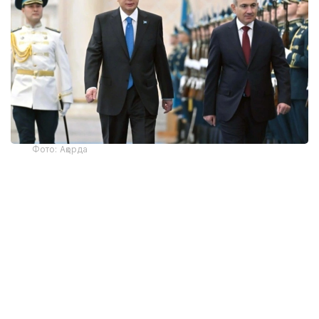
Фото: Ақорда
— Никол Пашинян илиқ сўзлар учун
миннатдорчилик билдирди ва Қозоғистон
Президенти ва халқига Қурултой
сайловларини муваффақиятли ўтказишни
тилади. Президент ва Бош вазир
Қозоғистон-Арманистон
муносабатларининг жадал