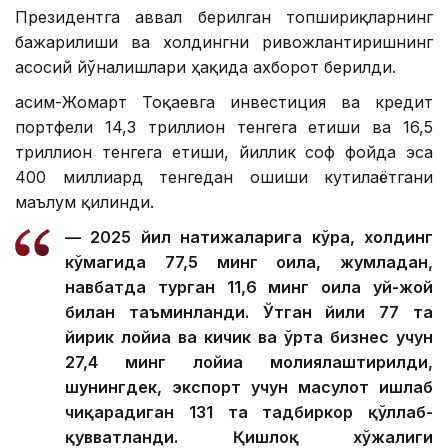
Президентга аввал берилган топшириқларнинг
бажарилиши ва холдингни ривожлантиришнинг
асосий йўналишлари ҳақида ахборот берилди.
Қасим-Жомарт Тоқаевга инвестиция ва кредит
портфели 14,3 триллион тенгега етиши ва 16,5
триллион тенгега етиши, йиллик соф фойда эса
400 миллиард тенгедан ошиши кутилаётгани
маълум қилинди.
— 2025 йил натижаларига кўра, холдинг
кўмагида 77,5 минг оила, жумладан,
навбатда турган 11,6 минг оила уй-жой
билан таъминланди. Ўтган йили 77 та
йирик лойиҳа ва кичик ва ўрта бизнес учун
27,4 минг лойиҳа молиялаштирилди,
шунингдек, экспорт учун маҳсулот ишлаб
чиқарадиган 131 та тадбиркор қўллаб-
қувватланди. Қишлоқ хўжалиги