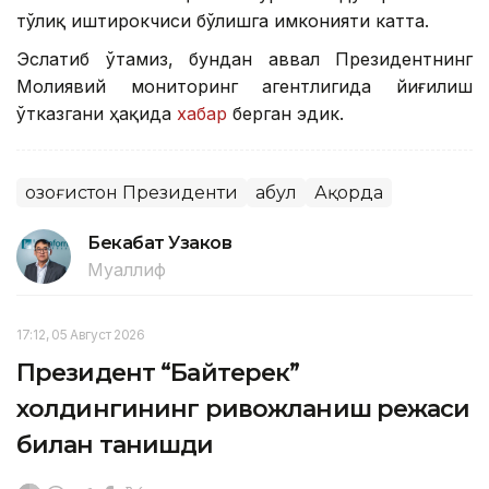
тўлиқ иштирокчиси бўлишга имконияти катта.
Эслатиб ўтамиз, бундан аввал Президентнинг
Молиявий мониторинг агентлигида йиғилиш
ўтказгани ҳақида
хабар
берган эдик.
Қозоғистон Президенти
Қабул
Ақорда
Бекабат Узаков
Муаллиф
17:12, 05 Август 2026
Президент “Байтерек”
холдингининг ривожланиш режаси
билан танишди