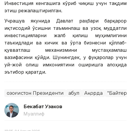
Инвестиция кенгашига кўриб чиқиш учун тақдим
этиш режалаштирилган.
Учрашув якунида Давлат раҳбари барқарор
иқтисодий ўсишни таъминлаш ва узоқ муддатли
инвестицияларни жалб қилиш муҳимлигини
таъкидлади ва кичик ва ўрта бизнесни қўллаб-
қувватлаш механизмини мустаҳкамлаш
вазифасини қўйди. Шунингдек, у фуқаролар учун
уй-жой олиш имкониятини оширишга алоҳида
эътибор қаратди.
Қозоғистон Президенти
Қабул
Ақорда
"Байтере
Бекабат Узаков
Муаллиф