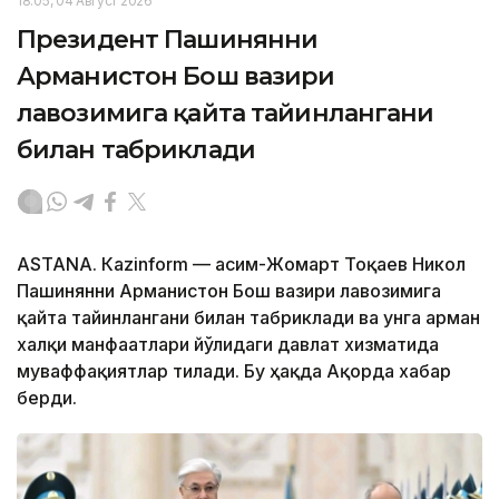
18:05, 04 Август 2026
Президент Пашинянни
Арманистон Бош вазири
лавозимига қайта тайинлангани
билан табриклади
ASTANА. Кazinform — Қасим-Жомарт Тоқаев Никол
Пашинянни Арманистон Бош вазири лавозимига
қайта тайинлангани билан табриклади ва унга арман
халқи манфаатлари йўлидаги давлат хизматида
муваффақиятлар тилади. Бу ҳақда Ақорда хабар
берди.