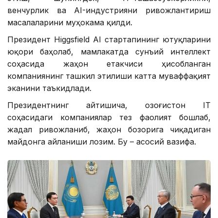
венчурлик ва AI-индустрияни ривожлантириш
масалаларини муҳокама қилди.
Президент Higgsfield AI стартапининг ютуқларини
юқори баҳолаб, мамлакатда сунъий интеллект
соҳасида жаҳон етакчиси ҳисобланган
компаниянинг ташкил этилиши катта муваффақият
эканини таъкидлади.
Президентнинг айтишича, Қозоғистон IT
соҳасидаги компаниялар тез фаолият бошлаб,
жадал ривожланиб, жаҳон бозорига чиқадиган
майдонга айланиши лозим. Бу – асосий вазифа.