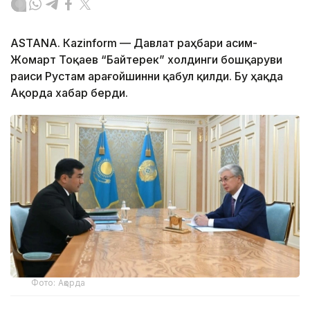
ASTANА. Каzinform — Давлат раҳбари Қасим-
Жомарт Тоқаев “Байтерек” холдинги бошқаруви
раиси Рустам Қарағойшинни қабул қилди. Бу ҳақда
Ақорда хабар берди.
Фото: Ақорда