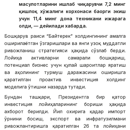
маҳсулотларини ишлаб чиқарувчи 7,2 минг
қишлоқ хўжалиги корхонаси баҳорги экиш
учун 11,4 минг дона техникани ижарага
олди, — дейилади хабарда.
Бошқарув раиси “Байтерек” холдингининг амалга
оширилаётган ўзгаришлари ва янги узоқ муддатли
ривожланиш стратегияси ҳақида сўзлаб берди.
Лойиҳа активларни самарали бошқариш,
потенциал бизнес учун қулай шароитлар яратиш
ва аҳолининг турмуш даражасини оширишга
қаратилган проактив инвестиция холдинг
моделига ўтишни назарда тутади.
Бундан ташқари, Президентга бир қатор
инвестиция лойиҳаларининг бориши ҳақида
ахборот берилди. Йил охирига қадар импорт
ўрнини босиш, экспорт ва инфратузилмани
ривожлантиришга қаратилган 26 та лойиҳани