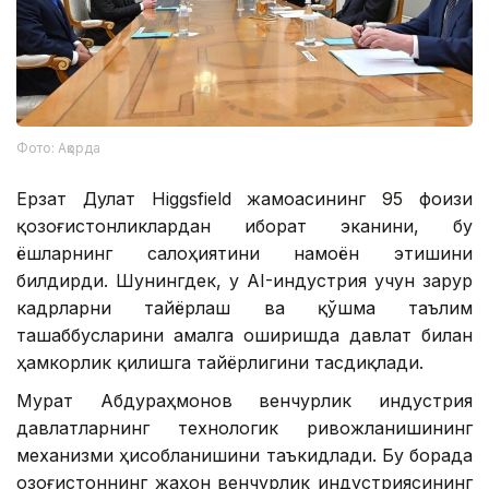
Фото: Ақорда
Ерзат Дулат Higgsfield жамоасининг 95 фоизи
қозоғистонликлардан иборат эканини, бу
ёшларнинг салоҳиятини намоён этишини
билдирди. Шунингдек, у AI-индустрия учун зарур
кадрларни тайёрлаш ва қўшма таълим
ташаббусларини амалга оширишда давлат билан
ҳамкорлик қилишга тайёрлигини тасдиқлади.
Мурат Абдураҳмонов венчурлик индустрия
давлатларнинг технологик ривожланишининг
механизми ҳисобланишини таъкидлади. Бу борада
Қозоғистоннинг жаҳон венчурлик индустриясининг