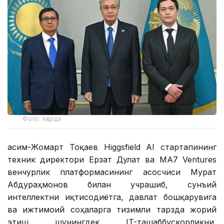
Фото: Ақорда
Қасим-Жомарт Тоқаев Higgsfield AI стартапининг
техник директори Ерзат Дулат ва MA7 Ventures
венчурлик платформасининг асосчиси Мурат
Абдураҳмонов билан учрашиб, сунъий
интеллектни иқтисодиётга, давлат бошқарувига
ва ижтимоий соҳаларга тизимли тарзда жорий
этиш, шунингдек, IT-ташаббускорликни,