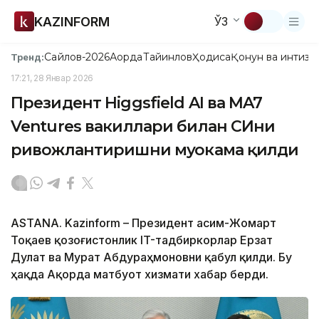
KAZINFORM
ЎЗ
Сайлов-2026
Ақорда
Тайинлов
Ҳодиса
Қонун ва интизо
Тренд:
17:21, 28 Январ 2026
Президент Higgsfield AI ва MA7
Ventures вакиллари билан СИни
ривожлантиришни муҳокама қилди
АSTANА. Kazinform – Президент Қасим-Жомарт
Тоқаев қозоғистонлик IT-тадбиркорлар Ерзат
Дулат ва Мурат Абдураҳмоновни қабул қилди. Бу
ҳақда Ақорда матбуот хизмати хабар берди.