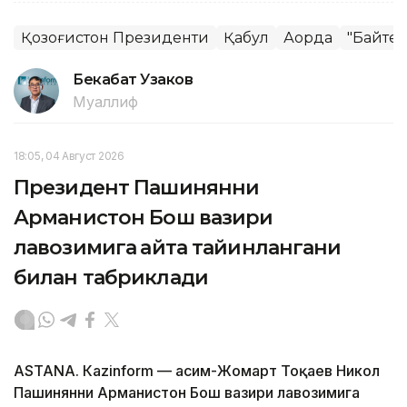
Қозоғистон Президенти
Қабул
Ақорда
"Байтер
Бекабат Узаков
Муаллиф
18:05, 04 Август 2026
Президент Пашинянни
Арманистон Бош вазири
лавозимига қайта тайинлангани
билан табриклади
ASTANА. Кazinform — Қасим-Жомарт Тоқаев Никол
Пашинянни Арманистон Бош вазири лавозимига