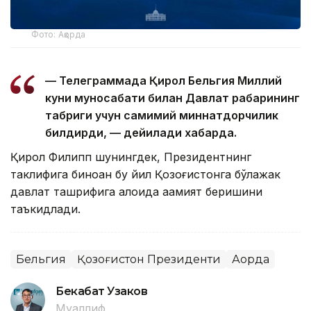
Фото: Ақорда
— Телеграммада Қирол Бельгия Миллий
куни муносабати билан Давлат раҳбарининг
табриги учун самимий миннатдорчилик
билдирди, — дейилади хабарда.
Қирол Филипп шунингдек, Президентнинг
таклифига биноан бу йил Қозоғистонга бўлажак
давлат ташрифига алоҳида аҳамият беришини
таъкидлади.
Бельгия
Қозоғистон Президенти
Ақорда
Бекабат Узаков
Муаллиф