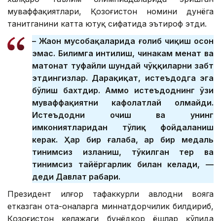
муваффақиятлари, Қозоғистон номини дунёга
танитганини катта ютуқ сифатида эътироф этди.
– Жаҳон мусобақаларида ғолиб чиқиш осон
эмас. Билимга интилиш, чинакам меҳнат ва
матонат туфайли шундай чўққиларни забт
этдингизлар. Дарҳақиқат, истеъдодга эга
бўлиш бахтдир. Аммо истеъдоднинг ўзи
муваффақиятни кафолатлай олмайди.
Истеъдодни очиш ва унинг
имкониятларидан тўлиқ фойдаланиш
керак. Ҳар бир ғалаба, ҳар бир медаль
тинимсиз изланиш, тўкилган тер ва
тинимсиз тайёргарлик билан келади, —
деди Давлат раҳбари.
Президент илғор тафаккурли авлодни вояга
етказган ота-оналарга миннатдорчилик билдириб,
Қозоғистон келажаги бунёдкор ёшлар қўлида