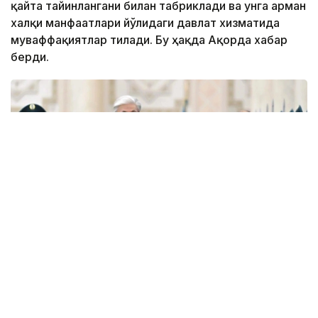
қайта тайинлангани билан табриклади ва унга арман
халқи манфаатлари йўлидаги давлат хизматида
муваффақиятлар тилади. Бу ҳақда Ақорда хабар
берди.
Фото: Ақорда
— Никол Пашинян илиқ сўзлар учун