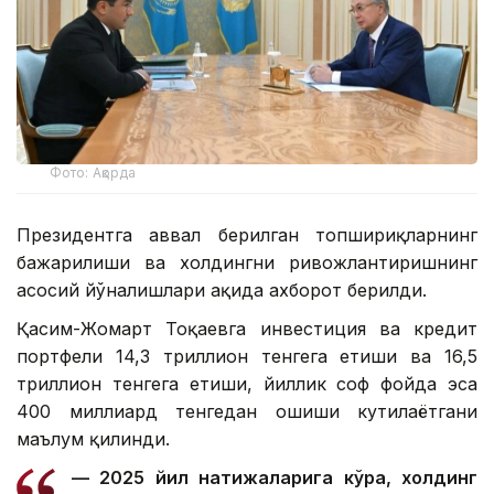
Фото: Ақорда
Президентга аввал берилган топшириқларнинг
бажарилиши ва холдингни ривожлантиришнинг
асосий йўналишлари ҳақида ахборот берилди.
Қасим-Жомарт Тоқаевга инвестиция ва кредит
портфели 14,3 триллион тенгега етиши ва 16,5
триллион тенгега етиши, йиллик соф фойда эса
400 миллиард тенгедан ошиши кутилаётгани
маълум қилинди.
— 2025 йил натижаларига кўра, холдинг