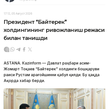
17:12, 05 Август 2026
Президент “Байтерек”
холдингининг ривожланиш режаси
билан танишди
ASTANА. Каzinform — Давлат раҳбари Қасим-
Жомарт Тоқаев “Байтерек” холдинги бошқаруви
раиси Рустам Қарағойшинни қабул қилди. Бу ҳақда
Ақорда хабар берди.