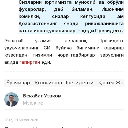
Сизларни юртимизга муносиб ва обрўли
фуқаролар, деб биламан. Ишончим
комилки, сизлар келгусида ҳам
Қозоғистоннинг янада ривожланишига
катта ҳисса қўшасизлар, – деди Президент.
Эслатиб ўтамиз, аввалроқ Президент
ўқувчиларнинг СИ бўйича билимини ошириш
юзасидан тизимли чора-тадбирлар зарурлиги
ҳақида
гапирган
эди.
Ўқувчилар
Қозоғистон Президенти
Қасим-Жомар
Бекабат Узаков
Муаллиф
17:12, 08 Август 2026