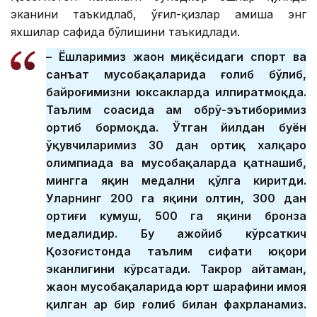
эканини таъкидлаб, ўғил-қизлар ҳамиша энг
яхшилар сафида бўлишини таъкидлади.
– Ёшларимиз жаҳон миқёсидаги спорт ва
санъат мусобақаларида ғолиб бўлиб,
байроғимизни юксакларда ҳилпиратмоқда.
Таълим соҳасида ҳам обрў-эътиборимиз
ортиб бормоқда. Ўтган йилдан буён
ўқувчиларимиз 30 дан ортиқ халқаро
олимпиада ва мусобақаларда қатнашиб,
мингга яқин медални қўлга киритди.
Уларнинг 200 га яқини олтин, 300 дан
ортиғи кумуш, 500 га яқини бронза
медалидир. Бу ажойиб кўрсаткич
Қозоғистонда таълим сифати юқори
эканлигини кўрсатади. Такрор айтаман,
жаҳон мусобақаларида юрт шарафини ҳимоя
қилган ҳар бир ғолиб билан фахрланамиз.