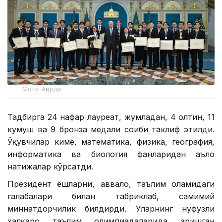
Фото: Ақорда
Тадбирга 24 нафар лауреат, жумладан, 4 олтин, 11
кумуш ва 9 бронза медали соҳиби таклиф этилди.
Ўқувчилар кимё, математика, физика, география,
информатика ва биология фанларидан аъло
натижалар кўрсатди.
Президент ёшларни, аввало, таълим оламидаги
ғалабалари билан табриклаб, самимий
миннатдорчилик билдирди. Уларнинг нуфузли
халқаро таълим олимпиадаларида эришган