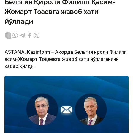
Бельгия Қироли Филипп Қасим-
Жомарт Тоқаевга жавоб хати
йўллади
ASTANА. Кazinform – Ақорда Бельгия Қироли Филипп
Қасим-Жомарт Тоқаевга жавоб хати йўллаганини
хабар қилди.