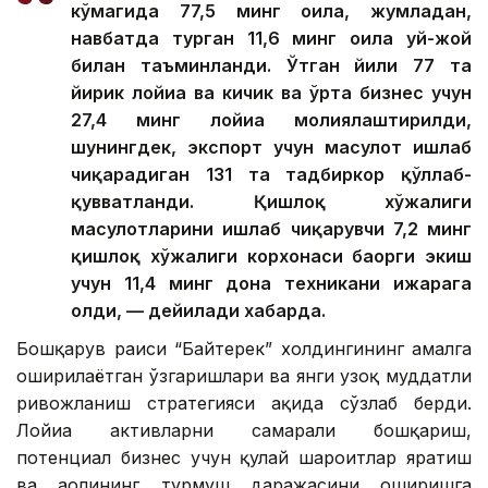
кўмагида 77,5 минг оила, жумладан,
навбатда турган 11,6 минг оила уй-жой
билан таъминланди. Ўтган йили 77 та
йирик лойиҳа ва кичик ва ўрта бизнес учун
27,4 минг лойиҳа молиялаштирилди,
шунингдек, экспорт учун маҳсулот ишлаб
чиқарадиган 131 та тадбиркор қўллаб-
қувватланди. Қишлоқ хўжалиги
маҳсулотларини ишлаб чиқарувчи 7,2 минг
қишлоқ хўжалиги корхонаси баҳорги экиш
учун 11,4 минг дона техникани ижарага
олди, — дейилади хабарда.
Бошқарув раиси “Байтерек” холдингининг амалга
оширилаётган ўзгаришлари ва янги узоқ муддатли
ривожланиш стратегияси ҳақида сўзлаб берди.
Лойиҳа активларни самарали бошқариш,
потенциал бизнес учун қулай шароитлар яратиш
ва аҳолининг турмуш даражасини оширишга