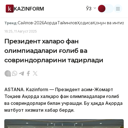
KAZINFORM
ЎЗ
Сайлов-2026
Ақорда
Тайинлов
Ҳодиса
Қонун ва интизо
Тренд:
16:25, 11 Август 2025
Президент халқаро фан
олимпиадалари ғолиб ва
совриндорларини тақдирлади
ASTANА. Kazinform — Президент Қасим-Жомарт
Тоқаев Ақорда халқаро фан олимпиадалари ғолиб
ва совриндорлари билан учрашди. Бу ҳақда Ақорда
матбуот хизмати хабар берди.