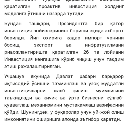
қаратилган проактив инвестиция холдинг
моделига ўтишни назарда тутади.
Бундан ташқари, Президентга бир қатор
инвестиция лойиҳаларининг бориши ҳақида ахборот
берилди. Йил охирига қадар импорт ўрнини
босиш, экспорт ва инфратузилмани
ривожлантиришга қаратилган 26 та лойиҳани
Инвестиция кенгашига кўриб чиқиш учун тақдим
этиш режалаштирилган.
Учрашув якунида Давлат раҳбари барқарор
иқтисодий ўсишни таъминлаш ва узоқ муддатли
инвестицияларни жалб қилиш муҳимлигини
таъкидлади ва кичик ва ўрта бизнесни қўллаб-
қувватлаш механизмини мустаҳкамлаш вазифасини
қўйди. Шунингдек, у фуқаролар учун уй-жой олиш
имкониятини оширишга алоҳида эътибор қаратди.