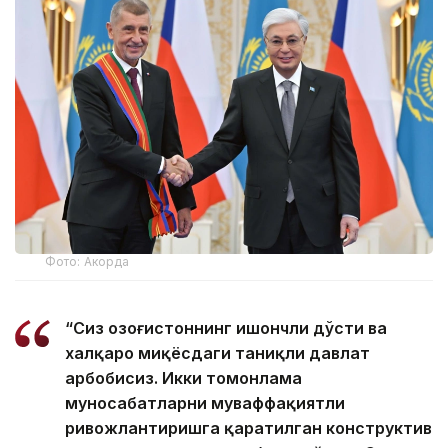
Фото: Акорда
“Сиз Қозоғистоннинг ишончли дўсти ва
халқаро миқёсдаги таниқли давлат
арбобисиз. Икки томонлама
муносабатларни муваффақиятли
ривожлантиришга қаратилган конструктив