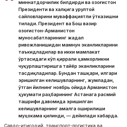
миннатдорчилик билдирди ва Қозоғистон
Президенти ва халқига Қурултой
сайловларини муваффақиятли ўтказишни
тилади. Президент ва Бош вазир
Қозоғистон-Арманистон
муносабатларининг жадал
ривожланишидан мамнун эканликларини
таъкидладилар ва икки мамлакат
ўртасидаги кўп қиррали ҳамкорликни
чуқурлаштиришга тайёр эканликларини
тасдиқладилар. Бундан ташқари, илгари
эришилган келишувларнинг, жумладан,
ўтган йилнинг ноябрь ойида Арманистон
ҳукумати раҳбарининг Астанага расмий
ташрифи давомида эришилган
келишувларнинг амалга оширилиши
муҳокама қилинди, — дейилади хабарда.
Савдо-иқтисодий, транспорт-логистика ва