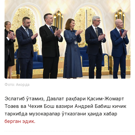
Фото: Акорда
Эслатиб ўтамиз, Давлат раҳбари Қасим-Жомарт
Тоқаев ва Чехия Бош вазири Андрей Бабиш кичик
таркибда музокаралар ўтказгани ҳақида хабар
берган эдик.