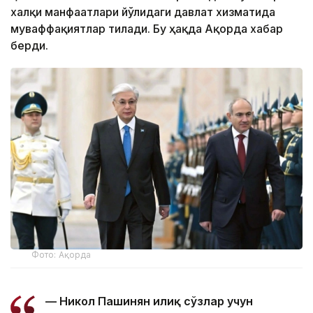
халқи манфаатлари йўлидаги давлат хизматида
муваффақиятлар тилади. Бу ҳақда Ақорда хабар
берди.
Фото: Ақорда
— Никол Пашинян илиқ сўзлар учун