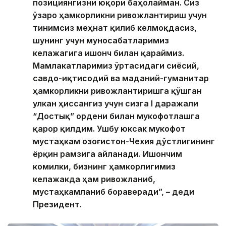
позициянгизни юқори баҳолайман. Сиз
ўзаро ҳамкорликни ривожлантириш учун
тинимсиз меҳнат қилиб келмоқдасиз,
шунинг учун муносабатларимиз
келажагига ишонч билан қараймиз.
Мамлакатларимиз ўртасидаги сиёсий,
савдо-иқтисодий ва маданий-гуманитар
ҳамкорликни ривожлантиришга қўшган
улкан ҳиссангиз учун сизга I даражали
“Достық” ордени билан мукофотлашга
қарор қилдим. Ушбу юксак мукофот
мустаҳкам Қозоғистон-Чехия дўстлигининг
ёрқин рамзига айланади. Ишончим
комилки, бизнинг ҳамкорлигимиз
келажакда ҳам ривожланиб,
мустаҳкамланиб бораверади”, – деди
Президент.