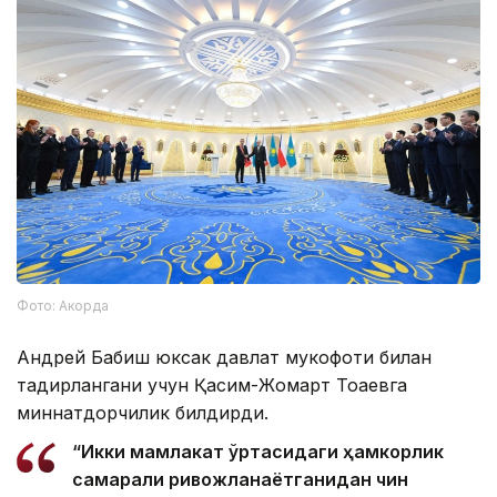
Фото: Акорда
Андрей Бабиш юксак давлат мукофоти билан
тақдирлангани учун Қасим-Жомарт Тоқаевга
миннатдорчилик билдирди.
“Икки мамлакат ўртасидаги ҳамкорлик
самарали ривожланаётганидан чин