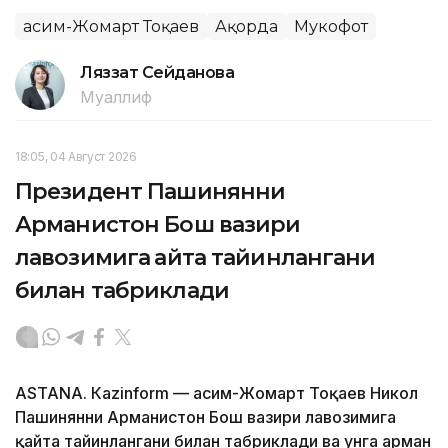
Қасим-Жомарт Тоқаев
Ақорда
Мукофот
Ляззат Сейданова
Муаллиф
18:05, 04 Август 2026
Президент Пашинянни
Арманистон Бош вазири
лавозимига қайта тайинлангани
билан табриклади
ASTANА. Кazinform — Қасим-Жомарт Тоқаев Никол
Пашинянни Арманистон Бош вазири лавозимига
қайта тайинлангани билан табриклади ва унга арман