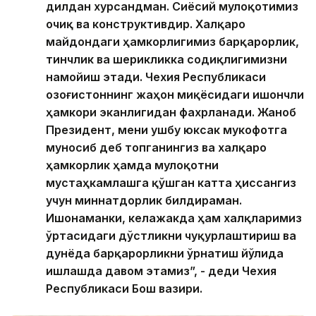
дилдан хурсандман. Сиёсий мулоқотимиз
очиқ ва конструктивдир. Халқаро
майдондаги ҳамкорлигимиз барқарорлик,
тинчлик ва шерикликка содиқлигимизни
намойиш этади. Чехия Республикаси
Қозоғистоннинг жаҳон миқёсидаги ишончли
ҳамкори эканлигидан фахрланади. Жаноб
Президент, мени ушбу юксак мукофотга
муносиб деб топганингиз ва халқаро
ҳамкорлик ҳамда мулоқотни
мустаҳкамлашга қўшган катта ҳиссангиз
учун миннатдорлик билдираман.
Ишонаманки, келажакда ҳам халқларимиз
ўртасидаги дўстликни чуқурлаштириш ва
дунёда барқарорликни ўрнатиш йўлида
ишлашда давом этамиз”, - деди Чехия
Республикаси Бош вазири.