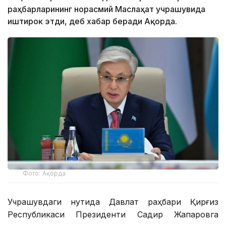
раҳбарларининг норасмий Маслаҳат учрашувида
иштирок этди, деб хабар беради Ақорда.
Фото: Ақорда
Учрашувдаги нутқида Давлат раҳбари Қирғиз
Республикаси Президенти Садир Жапаровга