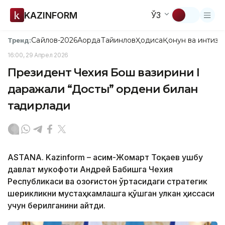
KAZINFORM
ЎЗ
Сайлов-2026
Ақорда
Тайинлов
Ҳодиса
Қонун ва интизо
Тренд:
16:00, 29 Апрел 2026
Президент Чехия Бош вазирини I
даражали “Достық” ордени билан
тақдирлади
ASTANA. Kazinform – Қасим-Жомарт Тоқаев ушбу
давлат мукофоти Андрей Бабишга Чехия
Республикаси ва Қозоғистон ўртасидаги стратегик
шерикликни мустаҳкамлашга қўшган улкан ҳиссаси
учун берилганини айтди.