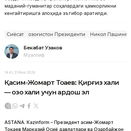
маданий-гуманитар соҳалардаги ҳамкорликни
кенгайтиришга алоҳида эътибор қаратилди.
Сиёсат
Қозоғистон Президенти
Никол Пашинян
Бекабат Узаков
Муаллиф
14:41, 31 Июл 2026
Қасим-Жомарт Тоқаев: Қирғиз халқи
— қозоқ халқи учун қардош эл
ASTANА. Кazinform – Президент Қасим-Жомарт
Тоқаев Марказий Осиё давлатлари ва Озарбайжон