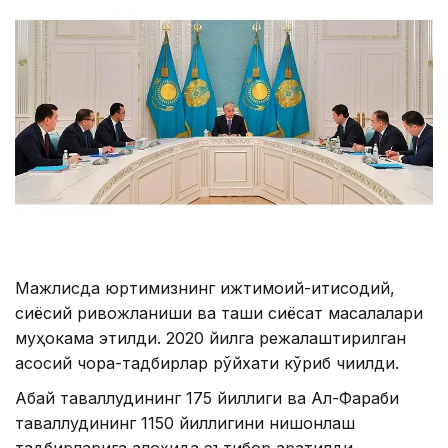
Мажлисда юртимизнинг ижтимоий-иқтисодий,
сиёсий ривожланиши ва ташқи сиёсат масалалари
муҳокама этилди. 2020 йилга режалаштирилган
асосий чора-тадбирлар рўйхати кўриб чиқилди.
Абай таваллудининг 175 йиллиги ва Ал-Фараби
таваллудининг 1150 йиллигини нишонлаш