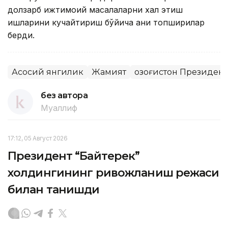
долзарб ижтимоий масалаларни хал этиш
ишларини кучайтириш бўйича аниқ топшириқлар
берди.
Асосий янгилик
Жамият
Қозоғистон Президен
без автора
Муаллиф
17:12, 05 Август 2026
Президент “Байтерек”
холдингининг ривожланиш режаси
билан танишди