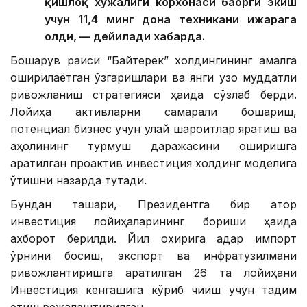
қишлоқ хўжалиги корхонаси баҳорги экиш
учун 11,4 минг дона техникани ижарага
олди, — дейилади хабарда.
Бошқарув раиси “Байтерек” холдингининг амалга
оширилаётган ўзгаришлари ва янги узоқ муддатли
ривожланиш стратегияси ҳақида сўзлаб берди.
Лойиҳа активларни самарали бошқариш,
потенциал бизнес учун қулай шароитлар яратиш ва
аҳолининг турмуш даражасини оширишга
қаратилган проактив инвестиция холдинг моделига
ўтишни назарда тутади.
Бундан ташқари, Президентга бир қатор
инвестиция лойиҳаларининг бориши ҳақида
ахборот берилди. Йил охирига қадар импорт
ўрнини босиш, экспорт ва инфратузилмани
ривожлантиришга қаратилган 26 та лойиҳани
Инвестиция кенгашига кўриб чиқиш учун тақдим