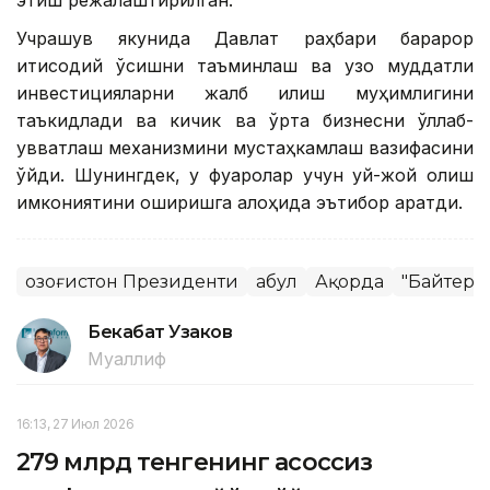
этиш режалаштирилган.
Учрашув якунида Давлат раҳбари барқарор
иқтисодий ўсишни таъминлаш ва узоқ муддатли
инвестицияларни жалб қилиш муҳимлигини
таъкидлади ва кичик ва ўрта бизнесни қўллаб-
қувватлаш механизмини мустаҳкамлаш вазифасини
қўйди. Шунингдек, у фуқаролар учун уй-жой олиш
имкониятини оширишга алоҳида эътибор қаратди.
Қозоғистон Президенти
Қабул
Ақорда
"Байтере
Бекабат Узаков
Муаллиф
16:13, 27 Июл 2026
279 млрд тенгенинг асоссиз