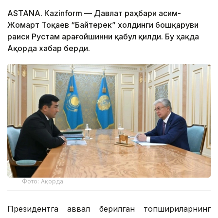
ASTANА. Каzinform — Давлат раҳбари Қасим-
Жомарт Тоқаев “Байтерек” холдинги бошқаруви
раиси Рустам Қарағойшинни қабул қилди. Бу ҳақда
Ақорда хабар берди.
Фото: Ақорда
Президентга аввал берилган топшириқларнинг