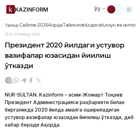
KAZINFORM
ЎЗ
Сайлов-2026
Ақорда
Тайинлов
Ҳодиса
Қонун ва интизо
Тренд:
15:11, 04 Январ 2020
Президент 2020 йилдаги устувор
вазифалар юзасидан йиғилиш
ўтказди
NUR-SULTAN. Kazinform – Қасим-Жомарт Тоқаев
Президент Администрацияси раҳбарияти билан
биргаликда 2020 йилда амалга ошириладиган
устувор вазифалар юзасидан йиғилиш ўтказди, деб
хабар беради Ақорда.