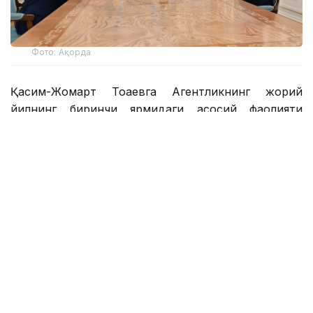
Фото: Ақорда
Қасим-Жомарт Тоқаевга Агентликнинг жорий
йилнинг биринчи ярмидаги асосий фаолияти
натижалари ва келгуси давр учун вазифалар
ҳақида ҳисобот тақдим этилди.
Жанат Элиманов 496 та жиноий иш бўйича тергов
якунланганини ва жабрланувчиларга 22,6
миллиард тенге миқдорида компенсация
тўланганини маълум қилди. Шунингдек, у 176
миллиард тенгедан ортиқ маблағни ноқонуний
равишда нақдлаштирган 7 та жиноий гуруҳ (шу
жумладан, тўртта трансмиллий гуруҳ) ва 44 та
тармоқ фаолияти тўхтатилганини таъкидлади.