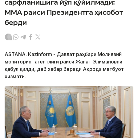
сарфланишига йўл қўйилмади:
ММА раиси Президентга ҳисобот
берди
ASTANА. Кazinform - Давлат раҳбари Молиявий
мониторинг агентлиги раиси Жанат Элимановни
қабул қилди, деб хабар беради Ақорда матбуот
хизмати.