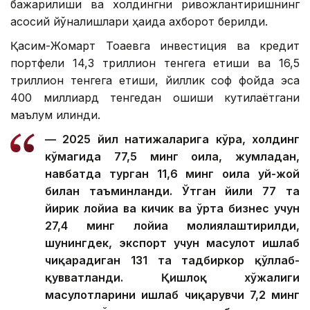
бажарилиши ва холдингни ривожлантиришнинг
асосий йўналишлари ҳақида ахборот берилди.
Қасим-Жомарт Тоқаевга инвестиция ва кредит
портфели 14,3 триллион тенгега етиши ва 16,5
триллион тенгега етиши, йиллик соф фойда эса
400 миллиард тенгедан ошиши кутилаётгани
маълум қилинди.
— 2025 йил натижаларига кўра, холдинг
кўмагида 77,5 минг оила, жумладан,
навбатда турган 11,6 минг оила уй-жой
билан таъминланди. Ўтган йили 77 та
йирик лойиҳа ва кичик ва ўрта бизнес учун
27,4 минг лойиҳа молиялаштирилди,
шунингдек, экспорт учун маҳсулот ишлаб
чиқарадиган 131 та тадбиркор қўллаб-
қувватланди. Қишлоқ хўжалиги
маҳсулотларини ишлаб чиқарувчи 7,2 минг