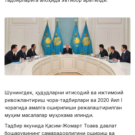
тадбирларига алоҳида эътибор қаратилди.
Шунингдек, ҳудудларни иқтисодий ва ижтимоий
ривожлантириш чора-тадбирлари ва 2020 йил І
чорагида амалга оширилиши режалаштирилган
муҳим масалалар муҳокама қилинди.
Тадбир якунида Қасим-Жомарт Тоқаев давлат
бошқарувининг самарадорлигини ошириш ва