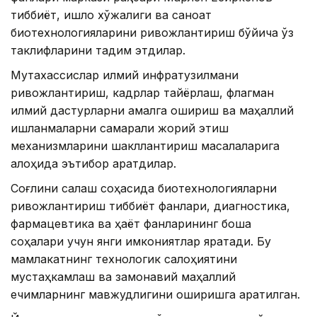
тиббиёт, қишлоқ хўжалиги ва саноат
биотехнологияларини ривожлантириш бўйича ўз
таклифларини тақдим этдилар.
Мутахассислар илмий инфратузилмани
ривожлантириш, кадрлар тайёрлаш, флагман
илмий дастурларни амалга ошириш ва маҳаллий
ишланмаларни самарали жорий этиш
механизмларини шакллантириш масалаларига
алоҳида эътибор қаратдилар.
Соғлиқни сақлаш соҳасида биотехнологияларни
ривожлантириш тиббиёт фанлари, диагностика,
фармацевтика ва ҳаёт фанларининг бошқа
соҳалари учун янги имкониятлар яратади. Бу
мамлакатнинг технологик салоҳиятини
мустаҳкамлаш ва замонавий маҳаллий
ечимларнинг мавжудлигини оширишга қаратилган.