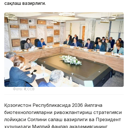
сақлаш вазирлиги.
Фото: ҚР ССВ
Қозоғистон Республикасида 2036 йилгача
биотехнологияларни ривожлантириш стратегияси
лойиҳаси Соғлиқни сақлаш вазирлиги ва Президент
ҳузуридаги Миллий фанлар академиясининг