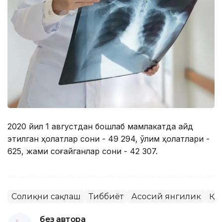
2020 йил 1 августдан бошлаб мамлакатда қайд
этилган ҳолатлар сони - 49 294, ўлим ҳолатлари -
625, жами соғайганлар сони - 42 307.
Соғлиқни сақлаш
Тиббиёт
Асосий янгилик
ҚР
без автора