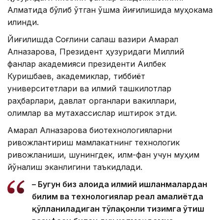
Алматида бўлиб ўтган қўшма йиғилишида муҳокама
қилинди.
Йиғилишда Соғлиқни сақлаш вазири Ақмарал
Алназарова, Президент ҳузуридаги Миллий
фанлар академияси президенти Ақилбек
Куришбаев, академиклар, тиббиёт
университетлари ва илмий ташкилотлар
раҳбарлари, давлат органлари вакиллари,
олимлар ва мутахассислар иштирок этди.
Ақмарал Алназарова биотехнологияларни
ривожлантириш мамлакатнинг технологик
ривожланиши, шунингдек, илм-фан учун муҳим
йўналиш эканлигини таъкидлади.
– Бугун биз алоҳида илмий ишланмалардан
билим ва технологиялар реал амалиётда
қўлланиладиган тўлақонли тизимга ўтиш