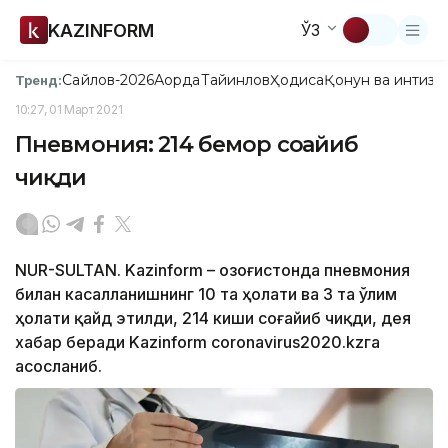
KAZINFORM
ЎЗ
Сайлов-2026
Ақорда
Тайинлов
Ҳодиса
Қонун ва интизо
Тренд:
10:27, 01 Март 2021
Пневмония: 214 бемор соғайиб
чиқди
NUR-SULTAN. Kazinform – Қозоғистонда пневмония
билан касалланишнинг 10 та ҳолати ва 3 та ўлим
ҳолати қайд этилди, 214 киши соғайиб чиқди, дея
хабар беради Kazinform coronavirus2020.kzга
асосланиб.