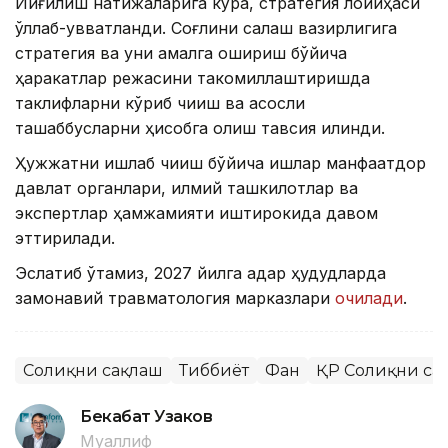
Йиғилиш натижаларига кўра, стратегия лойиҳаси
қўллаб-қувватланди. Соғлиқни сақлаш вазирлигига
стратегия ва уни амалга ошириш бўйича
ҳаракатлар режасини такомиллаштиришда
таклифларни кўриб чиқиш ва асосли
ташаббусларни ҳисобга олиш тавсия қилинди.
Ҳужжатни ишлаб чиқиш бўйича ишлар манфаатдор
давлат органлари, илмий ташкилотлар ва
экспертлар ҳамжамияти иштирокида давом
эттирилади.
Эслатиб ўтамиз, 2027 йилга қадар ҳудудларда
замонавий травматология марказлари
очилади
.
Соғлиқни сақлаш
Тиббиёт
Фан
ҚР Соғлиқни са
Бекабат Узаков
Муаллиф