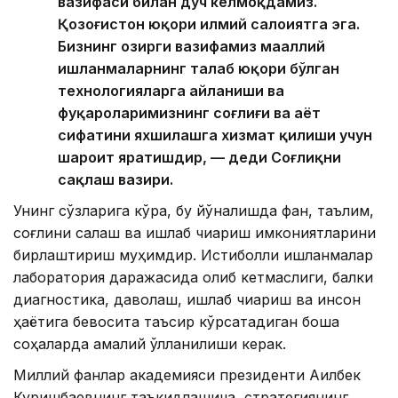
вазифаси билан дуч келмоқдамиз.
Қозоғистон юқори илмий салоҳиятга эга.
Бизнинг ҳозирги вазифамиз маҳаллий
ишланмаларнинг талаб юқори бўлган
технологияларга айланиши ва
фуқароларимизнинг соғлиғи ва ҳаёт
сифатини яхшилашга хизмат қилиши учун
шароит яратишдир, — деди Соғлиқни
сақлаш вазири.
Унинг сўзларига кўра, бу йўналишда фан, таълим,
соғлиқни сақлаш ва ишлаб чиқариш имкониятларини
бирлаштириш муҳимдир. Истиқболли ишланмалар
лаборатория даражасида қолиб кетмаслиги, балки
диагностика, даволаш, ишлаб чиқариш ва инсон
ҳаётига бевосита таъсир кўрсатадиган бошқа
соҳаларда амалий қўлланилиши керак.
Миллий фанлар академияси президенти Ақилбек
Куришбаевнинг таъкидлашича, стратегиянинг