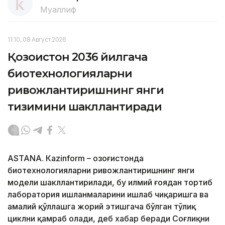
Муаллиф
11:10, 08 Август 2026
Қозоғистон 2036 йилгача
биотехнологияларни
ривожлантиришнинг янги
тизимини шакллантиради
ASTANА. Кazinform – Қозоғистонда
биотехнологияларни ривожлантиришнинг янги
модели шакллантирилади, бу илмий ғоядан тортиб
лаборатория ишланмаларини ишлаб чиқаришга ва
амалий қўллашга жорий этишгача бўлган тўлиқ
циклни қамраб олади, деб хабар беради Соғлиқни