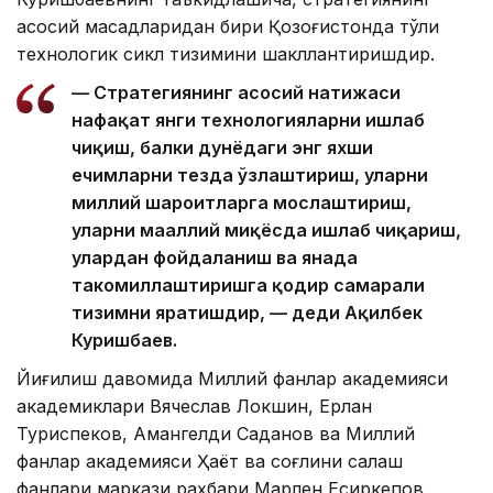
асосий мақсадларидан бири Қозоғистонда тўлиқ
технологик сикл тизимини шакллантиришдир.
— Стратегиянинг асосий натижаси
нафақат янги технологияларни ишлаб
чиқиш, балки дунёдаги энг яхши
ечимларни тезда ўзлаштириш, уларни
миллий шароитларга мослаштириш,
уларни маҳаллий миқёсда ишлаб чиқариш,
улардан фойдаланиш ва янада
такомиллаштиришга қодир самарали
тизимни яратишдир, — деди Ақилбек
Куришбаев.
Йиғилиш давомида Миллий фанлар академияси
академиклари Вячеслав Локшин, Ерлан
Туриспеков, Амангелди Саданов ва Миллий
фанлар академияси Ҳаёт ва соғлиқни сақлаш
фанлари маркази раҳбари Марлен Есиркепов