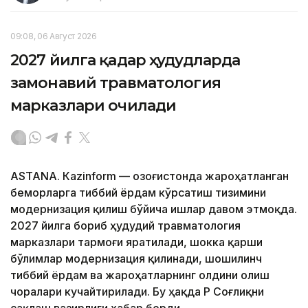
09:08, 06 Август 2026
2027 йилга қадар ҳудудларда
замонавий травматология
марказлари очилади
ASTANА. Кazinform — Қозоғистонда жароҳатланган
беморларга тиббий ёрдам кўрсатиш тизимини
модернизация қилиш бўйича ишлар давом этмоқда.
2027 йилга бориб ҳудудий травматология
марказлари тармоғи яратилади, шокка қарши
бўлимлар модернизация қилинади, шошилинч
тиббий ёрдам ва жароҳатларнинг олдини олиш
чоралари кучайтирилади. Бу ҳақда ҚР Соғлиқни
сақлаш вазирлиги хабар берди.