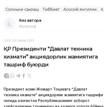
Соғлиқни сақлаш
Тиббиёт
Асосий янгилик
ҚР
без автора
Муаллиф
13:00, 03 Октябр 2023
ҚР Президенти “Давлат техника
хизмати” акциядорлик жамиятига
ташриф буюрди
Президент Қасим-Жомарт Тоқаевга “Давлат
техника хизмати” акциядорлик жамиятига ташрифи
чоғида Қозоғистон Республикасининг ахборот
хавфсизлигини таъминлаш ва ҳозирги ҳолати бўйича