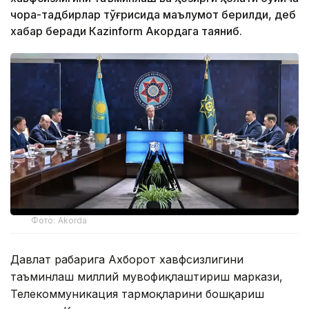
чора-тадбирлар тўғрисида маълумот берилди, деб
хабар беради Каzinform Акордага таяниб.
Фото: Akorda
Давлат раҳбарига Ахборот хавфсизлигини
таъминлаш миллий мувофиқлаштириш маркази,
Телекоммуникация тармоқларини бошқариш