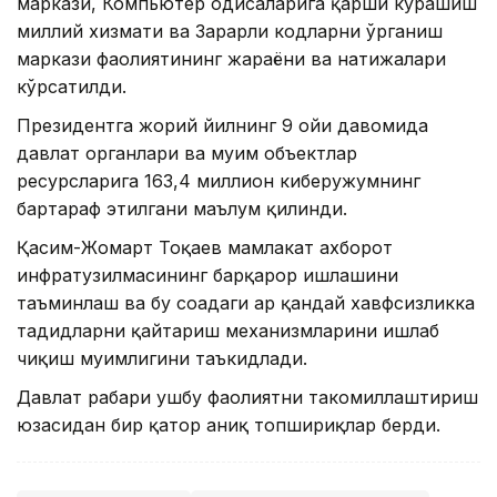
маркази, Компьютер ҳодисаларига қарши курашиш
миллий хизмати ва Зарарли кодларни ўрганиш
маркази фаолиятининг жараёни ва натижалари
кўрсатилди.
Президентга жорий йилнинг 9 ойи давомида
давлат органлари ва муҳим объектлар
ресурсларига 163,4 миллион киберҳужумнинг
бартараф этилгани маълум қилинди.
Қасим-Жомарт Тоқаев мамлакат ахборот
инфратузилмасининг барқарор ишлашини
таъминлаш ва бу соҳадаги ҳар қандай хавфсизликка
таҳдидларни қайтариш механизмларини ишлаб
чиқиш муҳимлигини таъкидлади.
Давлат раҳбари ушбу фаолиятни такомиллаштириш
юзасидан бир қатор аниқ топшириқлар берди.