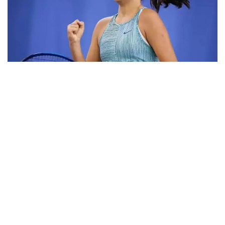
Фото: ktf.kz
Дунёнинг 829-ракеткаси, ушбу мусобақанинг 3-
ракеткаси А. Саөиндиыова финалда жаҳон
рейтингида 1253-ўринни эгаллаб турган
ҳиндистонлик Вайшнави Адкарга қарши
чемпионлик учун кураш олиб борди.
Биринчи партия кескин курашлар остида ўтди,
Аружан тай-брейкда муваффақиятли ўйнади - 7:6