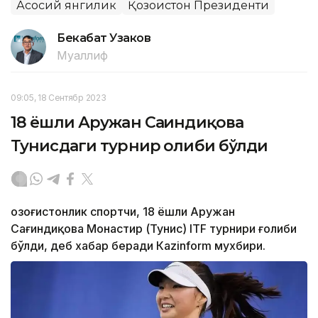
Асосий янгилик
Қозоғистон Президенти
Бекабат Узаков
Муаллиф
09:05, 18 Сентябр 2023
18 ёшли Аружан Сағиндиқова
Тунисдаги турнир ғолиби бўлди
Қозоғистонлик спортчи, 18 ёшли Аружан
Сағиндиқова Монастир (Тунис) ITF турнири ғолиби
бўлди, деб хабар беради Каzinform мухбири.