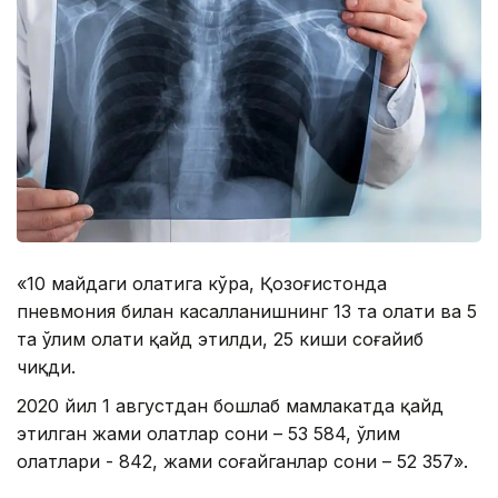
«10 майдаги ҳолатига кўра, Қозоғистонда
пневмония билан касалланишнинг 13 та ҳолати ва 5
та ўлим ҳолати қайд этилди, 25 киши соғайиб
чиқди.
2020 йил 1 августдан бошлаб мамлакатда қайд
этилган жами ҳолатлар сони – 53 584, ўлим
ҳолатлари - 842, жами соғайганлар сони – 52 357».