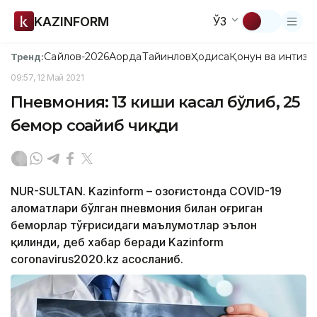
KAZINFORM
ЎЗ
Сайлов-2026
Ақорда
Тайинлов
Ҳодиса
Қонун ва интизо
Тренд:
09:57, 12 Май 2021
Пневмония: 13 киши касал бўлиб, 25
бемор соғайиб чиқди
NUR-SULTAN. Kazinform – Қозоғистонда COVID-19
аломатлари бўлган пневмония билан оғриган
беморлар тўғрисидаги маълумотлар эълон
қилинди, деб хабар беради Kazinform
coronavirus2020.kz асосланиб.