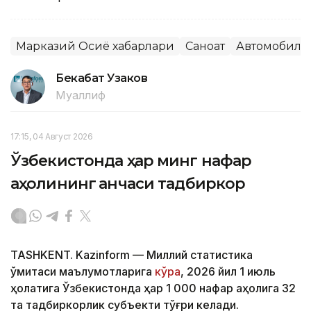
Марказий Осиё хабарлари
Саноат
Автомобилс
Бекабат Узаков
Муаллиф
17:15, 04 Август 2026
Ўзбекистонда ҳар минг нафар
аҳолининг қанчаси тадбиркор
TASHKENT. Kazinform — Миллий статистика
қўмитаси маълумотларига
кўра
, 2026 йил 1 июль
ҳолатига Ўзбекистонда ҳар 1 000 нафар аҳолига 32
та тадбиркорлик субъекти тўғри келади.