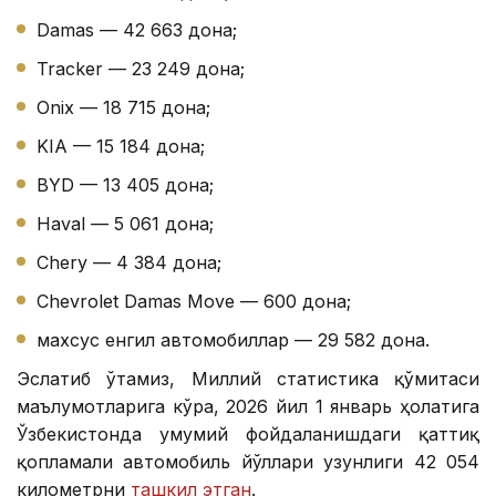
Damas — 42 663 дона;
Tracker — 23 249 дона;
Onix — 18 715 дона;
KIA — 15 184 дона;
BYD — 13 405 дона;
Haval — 5 061 дона;
Chery — 4 384 дона;
Chevrolet Damas Move — 600 дона;
махсус енгил автомобиллар — 29 582 дона.
Эслатиб ўтамиз, Миллий статистика қўмитаси
маълумотларига кўра, 2026 йил 1 январь ҳолатига
Ўзбекистонда умумий фойдаланишдаги қаттиқ
қопламали автомобиль йўллари узунлиги 42 054
километрни
ташкил этган
.