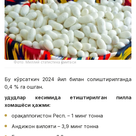
Фото: Миллий статистика қўмитаси
Бу кўрсаткич 2024 йил билан солиштирилганда
0,4 % га ошган.
Ҳудудлар кесимида етиштирилган пилла
хомашёси ҳажми:
Қорақалпоғистон Респ. – 1 минг тонна
Андижон вилояти – 3,9 минг тонна