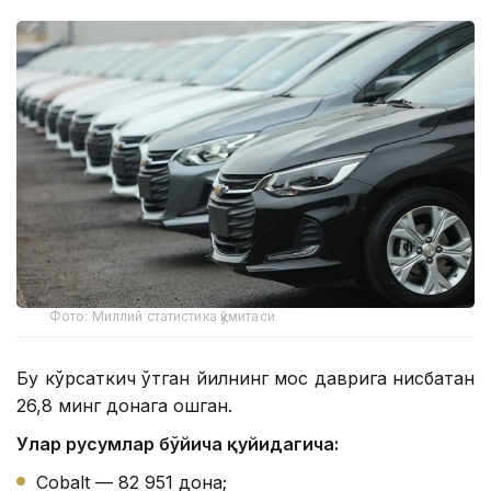
Фото: Миллий статистика қўмитаси
Бу кўрсаткич ўтган йилнинг мос даврига нисбатан
26,8 минг донага ошган.
Улар русумлар бўйича қуйидагича:
Cobalt — 82 951 дона;