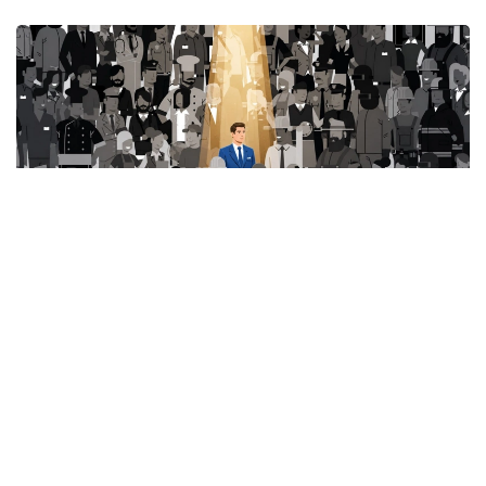
Фото: Миллий статистика қўмитаси
Ушбу кўрсаткич ҳудудлар кесимида қуйидагича:
Тошкент шаҳри — 50 та;
Хоразм вилояти — 46 та;
Сирдарё вилояти — 41 та;