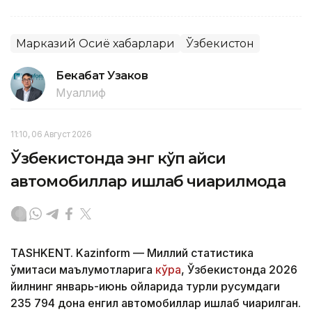
Марказий Осиё хабарлари
Ўзбекистон
Бекабат Узаков
Муаллиф
11:10, 06 Август 2026
Ўзбекистонда энг кўп қайси
автомобиллар ишлаб чиқарилмоқда
TASHKENT. Kazinform — Миллий статистика
қўмитаси маълумотларига
кўра
, Ўзбекистонда 2026
йилнинг январь-июнь ойларида турли русумдаги
235 794 дона енгил автомобиллар ишлаб чиқарилган.