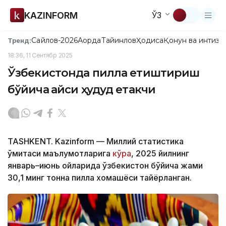
KAZINFORM
ЎЗ
Сайлов-2026
Ақорда
Тайинлов
Ҳодиса
Қонун ва интизо
Тренд:
18:36, 11 Сентябр 2025
Ўзбекистонда пилла етиштириш
бўйича қайси ҳудуд етакчи
TASHKENT. Kazinform — Миллий статистика
қўмитаси маълумотларига
кўра
, 2025 йилнинг
январь–июнь ойларида ўзбекистон бўйича жами
30,1 минг тонна пилла хомашёси тайёрланган.