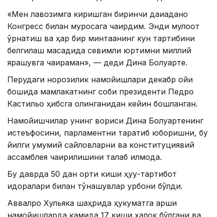
«Мен лавозимга киришган биринчи дақиқаданоқ
Конгресс билан муросага чақирдим. Энди мулоқот
ўрнатиш ва ҳар бир минтақанинг кун тартибини
белгилаш мақсадида севимли юртимни миллий
ярашувга чақираман», — деди Дина Болуарте.
Перудаги норозилик намойишлари декабр ойи
бошида мамлакатнинг собиқ президенти Педро
Кастильо ҳибсга олинганидан кейин бошланган.
Намойишчилар унинг вориси Дина Болуартенинг
истеъфосини, парламентни тарқатиб юборишни, бу
йилги умумий сайловларни ва конституциявий
ассамблея чақирилишини талаб қилмоқда.
Бу даврда 50 дан ортиқ киши ҳуқуқ-тартибот
идоралари билан тўқнашувлар қурбони бўлди.
Аввалроқ Хульяка шаҳрида ҳукуматга қарши
намойишларда камида 17 киши ҳалок бўлгани ва