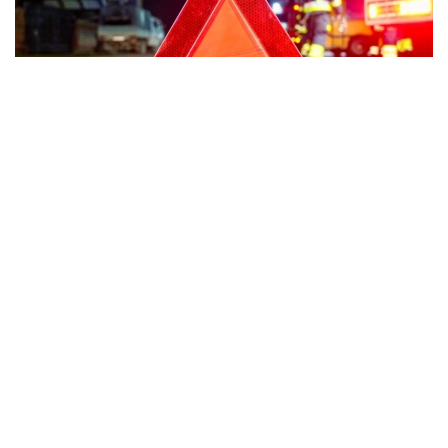
Фото: Мақсат Шағирбаев / Kazinform
Силхет тумани полицияси бошлиғи Чоудҳурй Мд
Забер Садекнинг сўзларига кўра, мамлакат
пойтахти Даккадан тахминан 240 километр
шимоли-шарқда жойлашган Силхет туманида
иккита йўловчи автобуси тўқнашди.
Саккиз киши воқеа жойида ҳалок бўлди. Яна бир
киши олган жароҳатларидан касалхонада вафот
этди.