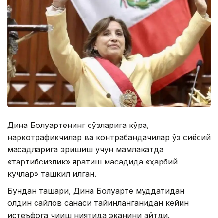
Дина Болуартенинг сўзларига кўра,
наркотрафикчилар ва контрабандачилар ўз сиёсий
мақсадларига эришиш учун мамлакатда
«тартибсизлик» яратиш мақсадида «ҳарбий
кучлар» ташкил қилган.
Бундан ташқари, Дина Болуарте муддатидан
олдин сайлов санаси тайинланганидан кейин
истеъфога чиқиш ниятида эканини айтди.