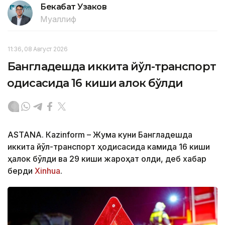
Бекабат Узаков
Муаллиф
11:36, 08 Август 2026
Бангладешда иккита йўл-транспорт
ҳодисасида 16 киши ҳалок бўлди
ASTANА. Кazinform – Жума куни Бангладешда
иккита йўл-транспорт ҳодисасида камида 16 киши
ҳалок бўлди ва 29 киши жароҳат олди, деб хабар
берди
Xinhua
.