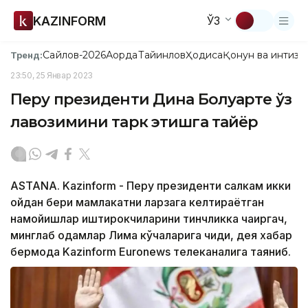
KAZINFORM
ЎЗ
Сайлов-2026
Ақорда
Тайинлов
Ҳодиса
Қонун ва интизо
Тренд:
23:50, 25 Январ 2023
Перу президенти Дина Болуарте ўз
лавозимини тарк этишга тайёр
ASTANA. Kazinform - Перу президенти салкам икки
ойдан бери мамлакатни ларзага келтираётган
намойишлар иштирокчиларини тинчликка чақиргач,
минглаб одамлар Лима кўчаларига чиқди, дея хабар
бермоқда Kazinform Euronews телеканалига таяниб.