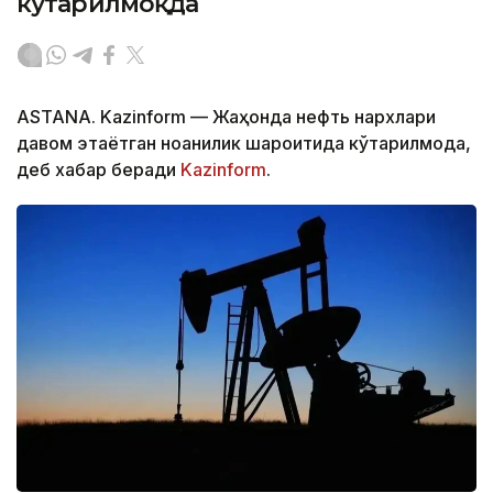
кўтарилмоқда
ASTANA. Kazinform — Жаҳонда нефть нархлари
давом этаётган ноаниқлик шароитида кўтарилмоқда,
деб хабар беради
Kazinform
.