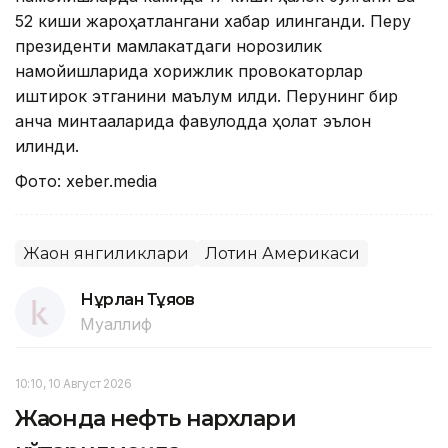
52 киши жароҳатлангани хабар қилинганди. Перу
президенти мамлакатдаги норозилик
намойишларида хорижлик провокаторлар
иштирок этганини маълум қилди. Перунинг бир
қанча минтақаларида фавқулодда ҳолат эълон
қилинди.
Фото: xeber.media
Жаҳон янгиликлари
Лотин Америкаси
Нұрлан Тұяқов
Муаллиф
10:10, 10 Август 2026
Жаҳонда нефть нархлари