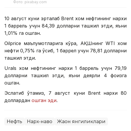
Фото: pixabay.com
10 август куни эрталаб Brent хом нефтининг нархи
1 баррель учун 84,39 долларни ташкил этди, яъни
1,01% га ошган.
Oilprice маълумотларига кўра, АҚШнинг WТI хом
нефти 0,75% га ўсиб, 1 баррел учун 78,81 долларни
ташкил этди.
Urals хом нефтининг нархи 1 баррель учун 79,19
долларни ташкил этди, яъни деярли 4 фоизга
ошган.
Эслатиб ўтамиз, 7 август куни Brent нархи 80
доллардан
ошган эди
.
Нефть
Нарх-наво
Жаҳон янгиликлари