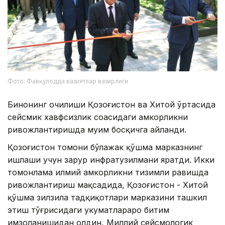
Фото: Фавқулодда вазиятлар вазирлиги
Бинонинг очилиши Қозоғистон ва Хитой ўртасида
сейсмик хавфсизлик соҳасидаги ҳамкорликни
ривожлантиришда муҳим босқичга айланди.
Қозоғистон томони бўлажак қўшма марказнинг
ишлаши учун зарур инфратузилмани яратди. Икки
томонлама илмий ҳамкорликни тизимли равишда
ривожлантириш мақсадида, Қозоғистон - Хитой
қўшма зилзила тадқиқотлари марказини ташкил
этиш тўғрисидаги ҳукуматлараро битим
имзоланишидан олдин, Миллий сейсмологик