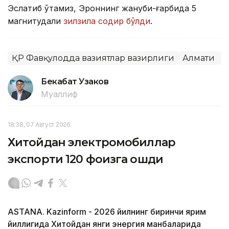
Эслатиб ўтамиз, Эроннинг жануби-ғарбида 5
магнитудали
зилзила содир бўлди
.
ҚР Фавқулодда вазиятлар вазирлиги
Алмати
З
Бекабат Узаков
Муаллиф
18:38, 07 Август 2026
Хитойдан электромобиллар
экспорти 120 фоизга ошди
ASTANA. Kazinform - 2026 йилнинг биринчи ярим
йиллигида Хитойдан янги энергия манбаларида