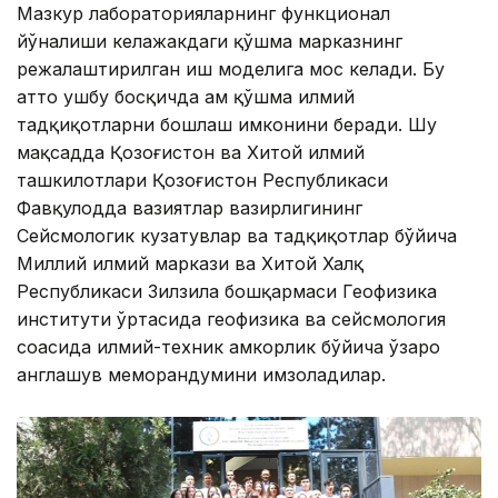
Мазкур лабораторияларнинг функционал
йўналиши келажакдаги қўшма марказнинг
режалаштирилган иш моделига мос келади. Бу
ҳатто ушбу босқичда ҳам қўшма илмий
тадқиқотларни бошлаш имконини беради. Шу
мақсадда Қозоғистон ва Хитой илмий
ташкилотлари Қозоғистон Республикаси
Фавқулодда вазиятлар вазирлигининг
Сейсмологик кузатувлар ва тадқиқотлар бўйича
Миллий илмий маркази ва Хитой Халқ
Республикаси Зилзила бошқармаси Геофизика
институти ўртасида геофизика ва сейсмология
соҳасида илмий-техник ҳамкорлик бўйича ўзаро
англашув меморандумини имзоладилар.