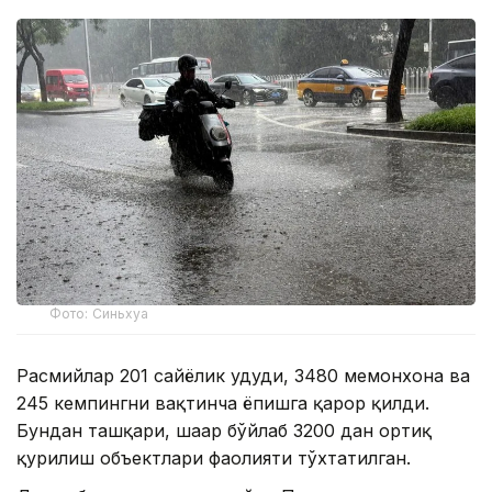
Фото: Синьхуа
Расмийлар 201 сайёҳлик ҳудуди, 3480 меҳмонхона ва
245 кемпингни вақтинча ёпишга қарор қилди.
Бундан ташқари, шаҳар бўйлаб 3200 дан ортиқ
қурилиш объектлари фаолияти тўхтатилган.