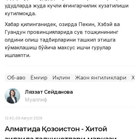
ҳудудларда жуда кучли ёғингарчилик кузатилиши
кутилмоқда.
Хабар қилинганидек, ҳозирда Пекин, Хэбэй ва
Гуандун провинцияларида сув тошқинининг
олдини олиш тадбирларини ташкил этишга
кўмаклашиш бўйича махсус ишчи гуруҳлар
ишлаяпти.
Об-ҳаво
Ёмғир
Иқлим
Жаҳон янгиликлари
Хи
Ляззат Сейданова
Муаллиф
12:40, 09 Август 2026
Алматида Қозоғистон - Хитой