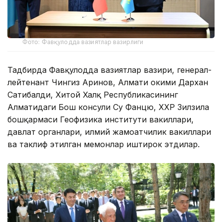
Фото: Фавқулодда вазиятлар вазирлиги
Тадбирда Фавқулодда вазиятлар вазири, генерал-
лейтенант Чингиз Аринов, Алмати ҳокими Дархан
Сатибалди, Хитой Халқ Республикасининг
Алматидаги Бош консули Су Фанцю, ХХР Зилзила
бошқармаси Геофизика институти вакиллари,
давлат органлари, илмий жамоатчилик вакиллари
ва таклиф этилган меҳмонлар иштирок этдилар.