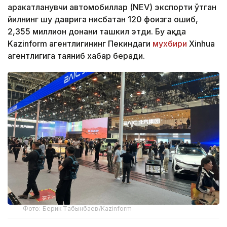
ҳаракатланувчи автомобиллар (NEV) экспорти ўтган
йилнинг шу даврига нисбатан 120 фоизга ошиб,
2,355 миллион донани ташкил этди. Бу ҳақда
Kazinform агентлигининг Пекиндаги
мухбири
Xinhua
агентлигига таяниб хабар беради.
Фото: Берик Табынбаев/Kazinform