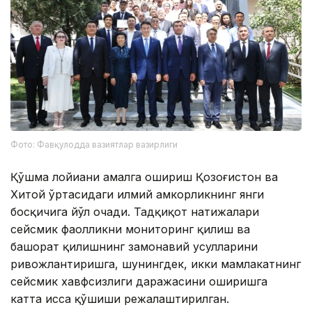
Фото: Фавқулодда вазиятлар вазирлиги
Қўшма лойиҳани амалга ошириш Қозоғистон ва
Хитой ўртасидаги илмий ҳамкорликнинг янги
босқичига йўл очади. Тадқиқот натижалари
сейсмик фаолликни мониторинг қилиш ва
башорат қилишнинг замонавий усулларини
ривожлантиришга, шунингдек, икки мамлакатнинг
сейсмик хавфсизлиги даражасини оширишга
катта ҳисса қўшиши режалаштирилган.