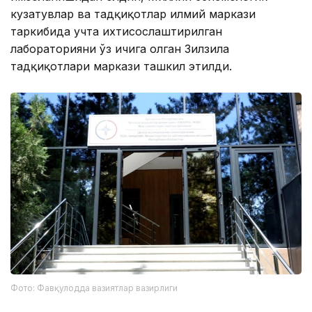
кузатувлар ва тадқиқотлар илмий маркази
таркибида учта ихтисослаштирилган
лабораторияни ўз ичига олган Зилзила
тадқиқотлари маркази ташкил этилди.
Фото: Фавқулодда вазиятлар вазирлиги