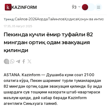
KAZINFORM
ЎЗ
Сайлов-2026
Ақорда
Тайинлов
Ҳодиса
Қонун ва интизо
Тренд:
17:35, 05 Август 2025
Пекинда кучли ёмғир туфайли 82
мингдан ортиқ одам эвакуация
қилинди
ASTANA. Kazinform — Душанба куни соат 21:00
ҳолатига кўра, Пекин шаҳрининг турли туманларидан
82 мингдан ортиқ одам эвакуация қилинди. Бу ҳақда
шаҳардаги сув тошқини назорати штаб-квартираси
маълум қилди, дей хабар беради Kazinform
агентлиги Синьхуага таяниб.