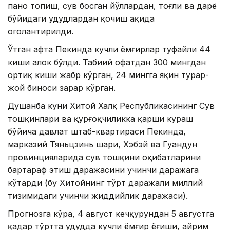
паноҳ топиш, сув босган йўллардан, тоғли ва дарё
бўйидаги ҳудудлардан қочиш ҳақида
огоҳлантирилди.
Ўтган ҳафта Пекинда кучли ёмғирлар туфайли 44
киши ҳалок бўлди. Табиий офатдан 300 мингдан
ортиқ киши жабр кўрган, 24 мингга яқин турар-
жой биноси зарар кўрган.
Душанба куни Хитой Халқ Республикасининг Сув
тошқинлари ва қурғоқчиликка қарши кураш
бўйича давлат штаб-квартираси Пекинда,
марказий Тяньцзинь шаҳри, Хэбэй ва Гуандун
провинцияларида сув тошқини оқибатларини
бартараф этиш даражасини учинчи даражага
кўтарди (бу Хитойнинг тўрт даражали миллий
тизимидаги учинчи жиддийлик даражаси).
Прогнозга кўра, 4 август кечқурундан 5 августга
қадар тўртта ҳудудда кучли ёмғир ёғиши, айрим