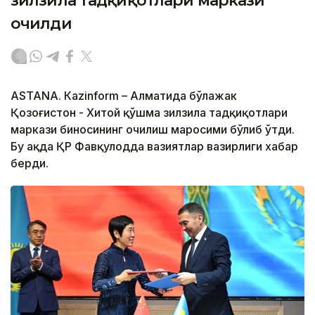
зилзила тадқиқотлари маркази
очилди
ASTANА. Кazinform – Алматида бўлажак
Қозоғистон - Хитой қўшма зилзила тадқиқотлари
маркази биносининг очилиш маросими бўлиб ўтди.
Бу ҳақда ҚР Фавқулодда вазиятлар вазирлиги хабар
берди.