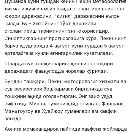
Душанба куни тушдан кейин Пекин метеорология
хизмати кучли ёмғир ҳақида огоҳлантиришнинг энг
юқори даражасини, "қизил" даражасини эълон
қилди. Бу - Хитойнинг тўрт даражали
огоҳлантириш тизимининг энг юқорисидир.
Синоптикларнинг прогнозларига кўра, Пекиннинг
барча ҳудудларида 4 август куни тушдан 5 август
эрталабгача кучли ёғингарчилик кузатилади.
Шаҳарда сув тошқинларига қарши энг юқори
даражадаги фавқулодда чоралар кўрилди.
Бундан ташқари, Пекин метеорология хизмати ва
сув ресурслари бошқармаси биргаликда сув
тошқини ҳақида огоҳлантирган. Энг заиф ҳудуд
сифатида Миюнь тумани қайд этилган, Фаншань,
Мэньтоугоу ва Хуайжоу туманлари ҳам хавфли
зонада.
Аҳолига момақалдироқ пайтида хавфсиз жойларда