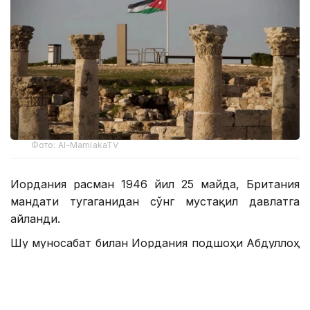
Фото: Al-MamlakaTV
Иордания расман 1946 йил 25 майда, Британия
мандати тугаганидан сўнг мустақил давлатга
айланди.
Шу муносабат билан Иордания подшоҳи Абдуллоҳ
II ибн ал-Ҳусайн мамлакат аҳолисини миллий
байрам билан табриклади.
– Ҳурматли Иордания оиласи, Мустақиллик куни