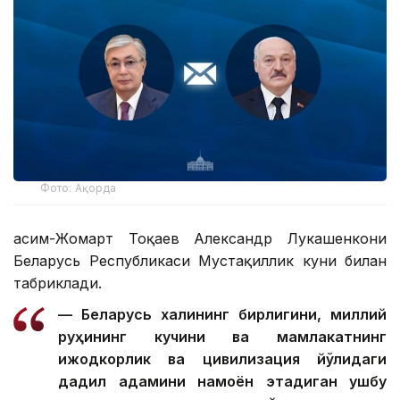
Фото: Ақорда
Қасим-Жомарт Тоқаев Александр Лукашенкони
Беларусь Республикаси Мустақиллик куни билан
табриклади.
— Беларусь халқининг бирлигини, миллий
руҳининг кучини ва мамлакатнинг
ижодкорлик ва цивилизация йўлидаги
дадил қадамини намоён этадиган ушбу