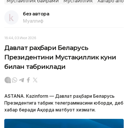
Мустақиллик байрами
Мустақиллик
Халқаро алоқа
без автора
Муаллиф
16:44, 03 Июл 2026
Давлат раҳбари Беларусь
Президентини Мустақиллик куни
билан табриклади
ASTANА. Кazinform — Давлат раҳбари Беларусь
Президентига табрик телеграммасини юборди, деб
хабар беради Ақорда матбуот хизмати.