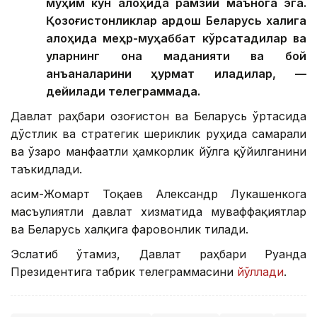
муҳим кун алоҳида рамзий маънога эга.
Қозоғистонликлар қардош Беларусь халқига
алоҳида меҳр-муҳаббат кўрсатадилар ва
уларнинг она маданияти ва бой
анъаналарини ҳурмат қиладилар, —
дейилади телеграммада.
Давлат раҳбари Қозоғистон ва Беларусь ўртасида
дўстлик ва стратегик шериклик руҳида самарали
ва ўзаро манфаатли ҳамкорлик йўлга қўйилганини
таъкидлади.
Қасим-Жомарт Тоқаев Александр Лукашенкога
масъулиятли давлат хизматида муваффақиятлар
ва Беларусь халқига фаровонлик тилади.
Эслатиб ўтамиз, Давлат раҳбари Руанда
Президентига табрик телеграммасини
йўллади
.