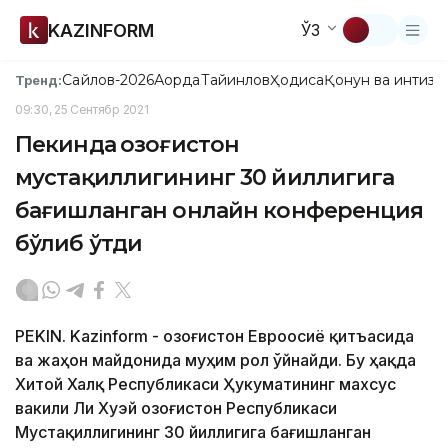
KAZINFORM
ЎЗ
Сайлов-2026
Ақорда
Тайинлов
Ҳодиса
Қонун ва интизо
Тренд:
09:30, 25 Сентябр 2021
Пекинда Қозоғистон
мустақиллигининг 30 йиллигига
бағишланган онлайн конференция
бўлиб ўтди
PEKIN. Kazinform - Қозоғистон Евроосиё қитъасида
ва жаҳон майдонида муҳим рол ўйнайди. Бу ҳақда
Хитой Халқ Республикаси Ҳукуматининг махсус
вакили Ли Хуэй Қозоғистон Республикаси
Мустақиллигининг 30 йиллигига бағишланган