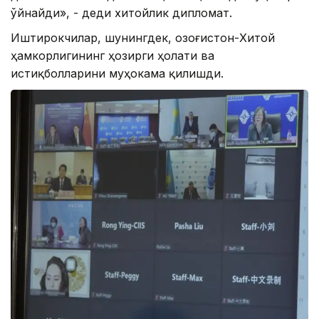
ўйнайди», - деди хитойлик дипломат.
Иштирокчилар, шунингдек, Қозоғистон-Хитой
ҳамкорлигининг ҳозирги ҳолати ва
истиқболларини муҳокама қилишди.