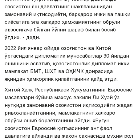
Қозоғистон ёш давлатнинг шаклланишидан
замонавий иқтисодиёти, барқарор ички ва ташқи
сиёсатига эга халқаро ҳамжамиятнинг обрўли
аъзосигача бўлган йўлни шараф билан босиб
ўтди», - деди.
2022 йил январ ойида Қозоғистон ва Хитой
ўртасидаги дипломатик муносабатлар 30 йилдан
ошишини эслатиб, қозоғистонлик дипломат икки
мамлакат БМТ, ШҲТ ва ОҲИЧК доирасида
яқиндан ҳамкорлик қилаётганини қайд этди.
Хитой Халқ Республикаси Ҳукуматининг Евроосиё
масалалари бўйича махсус вакили Ли Хуэй ўз
нутқида замонавий Қозоғистон иқтисодиёти жадал
ривожланаётганини, мамлакатнинг халқаро
обрўси ошиб бораётганини айтди. «Бугун
Қозоғистон Евроосиё қитъасининг энг фаол
давлатига айланди ва жаҳон саҳнасида муҳим рол