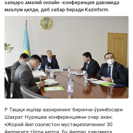
халқаро амалий онлайн -конференция давомида
маълум қилди, деб хабар беради Kazinform.
ҚР Ташқи ишлар вазирининг биринчи ўринбосари
Шахрат Нуришев конференцияни очар экан:
«Жорий йил Қозоғистон мустақиллигининг 30
йиллигига тўғри келди. Бу йиллар давомида