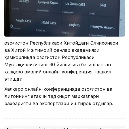
Қозоғистон Республикаси Хитойдаги Элчихонаси
ва Хитой Ижтимоий фанлар академияси
ҳамкорликда Қозоғистон Республикаси
Мустақиллигининг 30 йиллигига бағишланган
халқаро амалий онлайн-конференция ташкил
этишди.
Халқаро онлайн-конференцияда Қозоғистон ва
Хитойнинг етакчи тадқиқот марказлари
раҳбарияти ва экспертлари иштирок этдилар.