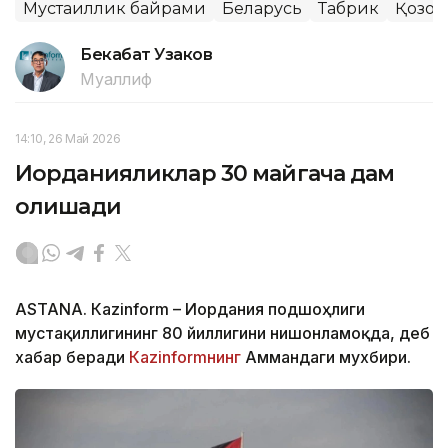
Мустақиллик байрами
Беларусь
Табрик
Қозоғ
Бекабат Узаков
Муаллиф
14:10, 26 Май 2026
Иорданияликлар 30 майгача дам
олишади
ASTANА. Кazinform – Иордания подшоҳлиги
мустақиллигининг 80 йиллигини нишонламоқда, деб
хабар беради
Кazinformнинг
Аммандаги мухбири.