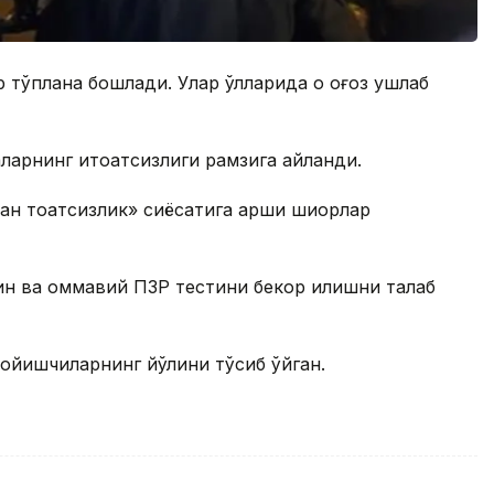
тўплана бошлади. Улар қўлларида оқ қоғоз ушлаб
ларнинг итоатсизлиги рамзига айланди.
н тоқатсизлик» сиёсатига қарши шиорлар
 ва оммавий ПЗР тестини бекор қилишни талаб
мойишчиларнинг йўлини тўсиб қўйган.