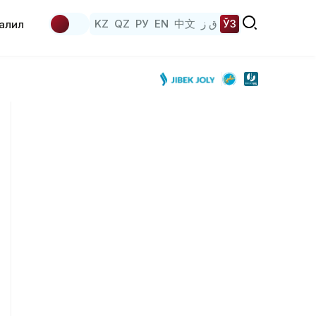
KZ
QZ
РУ
EN
中文
ق ز
ЎЗ
аҳлил