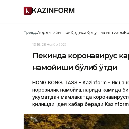
KAZINFORM
Ақорда
Тайинлов
Ҳодиса
Қонун ва интизом
Ко
Тренд:
13:16, 28 Ноябр 2022
Пекинда коронавирус ка
намойиши бўлиб ўтди
HONG KONG. TASS - Kazinform - Якшан
норозилик намойишларида камида би
ҳукуматдан мамлакатда коронавирус
қилишди, дея хабар беради Kazinform