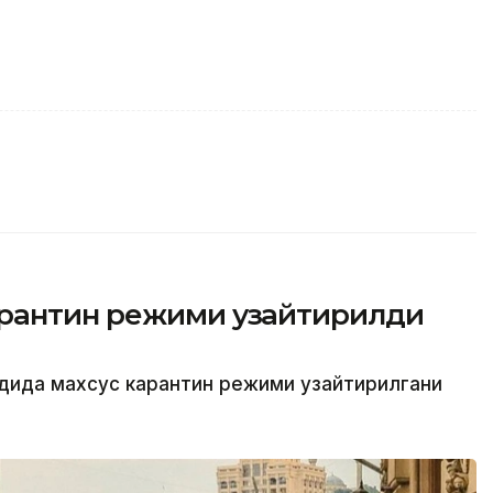
арантин режими узайтирилди
удида махсус карантин режими узайтирилгани