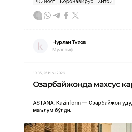
Жиноят
Коронавирус
Хитой
Нұрлан Тұяқов
Муаллиф
19:35, 25 Июн 2026
Озарбайжонда махсус к
ASTANA. Kazinform — Озарбайжон ҳуд
маълум бўлди.