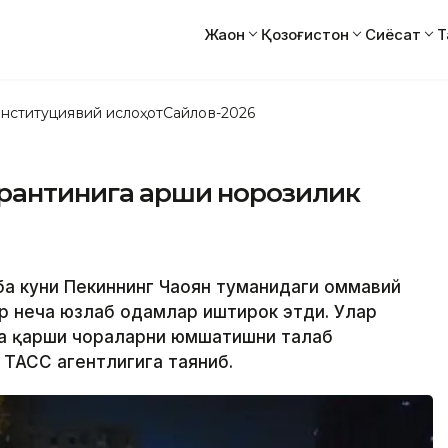
Жаҳон
Қозоғистон
Сиёсат
Т
нституциявий ислоҳот
Сайлов-2026
рантинига қарши норозилик
ба куни Пекиннинг Чаоян туманидаги оммавий
р неча юзлаб одамлар иштирок этди. Улар
га қарши чораларни юмшатишни талаб
 ТАСС агентлигига таяниб.