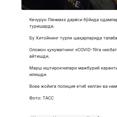
Кечқурун Лянмахэ дарёси бўйида одамлар 
туришарди.
Бу Хитойнинг турли шаҳарларида талаба
Оломон ҳукуматнинг «COVID-19га нисбата
айтишди.
Марш иштирокчилари мажбурий карантин
қилишди.
Воқеа жойига полиция етиб келган ва на
Фото: ТАСС