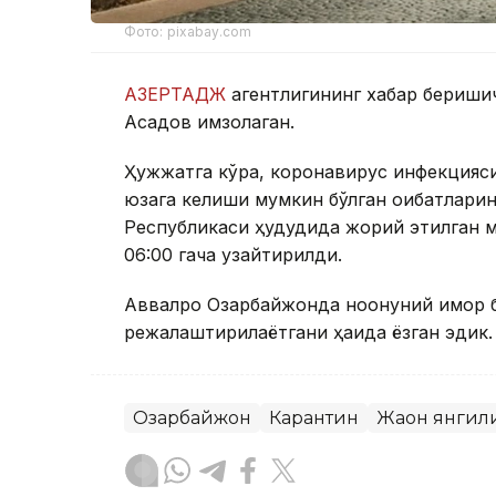
Фото: pixabay.com
АЗЕРТАДЖ
агентлигининг хабар бериши
Асадов имзолаган.
Ҳужжатга кўра, коронавирус инфекцияси
юзага келиши мумкин бўлган оқибатлари
Республикаси ҳудудида жорий этилган м
06:00 гача узайтирилди.
Аввалроқ Озарбайжонда ноқонуний қимор
режалаштирилаётгани ҳақида ёзган эдик.
Озарбайжон
Карантин
Жаҳон янгил