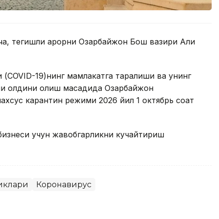
ча, тегишли қарорни Озарбайжон Бош вазири Али
 (COVID-19)нинг мамлакатга тарқалиши ва унинг
ни олдини олиш мақсадида Озарбайжон
ахсус карантин режими 2026 йил 1 октябрь соат
 бизнеси учун жавобгарликни кучайтириш
иклари
Коронавирус