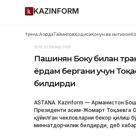
KAZINFORM
Ақорда
Тайинлов
Ҳодиса
Қонун ва интизом
Ко
Тренд:
15:10, 22 Октябр 2025
Пашинян Боку билан тран
ёрдам бергани учун Тоқ
билдирди
ASTANА. Кazinform — Арманистон Бош
Президенти Қасим-Жомарт Тоқаевга 
қўйилган чекловларни бекор қилиш б
миннатдорчилик билдирди, деб хаба