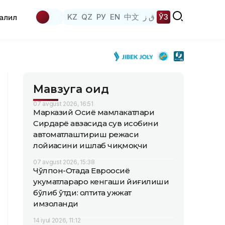
KZ
QZ
РУ
EN
中文
ق ز
ЎЗ
аҳлил
Мавзуга оид
07 avgust 2026, 16:51
Марказий Осиё мамлакатлари
Сирдарё ҳавзасида сув ҳисобини
автоматлаштириш режаси
лойиҳасини ишлаб чиқмоқчи
07 avgust 2026, 15:38
Чўлпон-Отада Евроосиё
ҳукуматлараро кенгаши йиғилиши
бўлиб ўтди: олтита ҳужжат
имзоланди
14 iyul 2026, 11:12