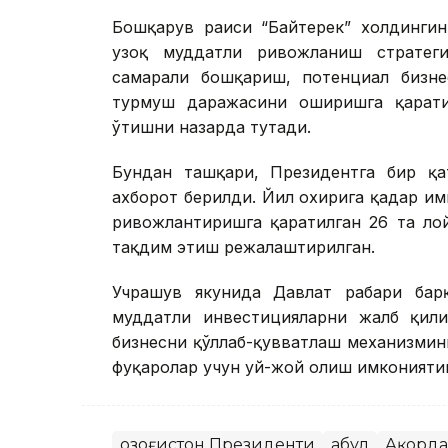
Бошқарув раиси “Байтерек” холдингин
узоқ муддатли ривожланиш стратегия
самарали бошқариш, потенциал бизне
турмуш даражасини оширишга қарати
ўтишни назарда тутади.
Бундан ташқари, Президентга бир қат
ахборот берилди. Йил охирига қадар и
ривожлантиришга қаратилган 26 та ло
тақдим этиш режалаштирилган.
Учрашув якунида Давлат раҳбари ба
муддатли инвестицияларни жалб қили
бизнесни қўллаб-қувватлаш механизмин
фуқаролар учун уй-жой олиш имкониятин
Қозоғистон Президенти
Қабул
Ақорда