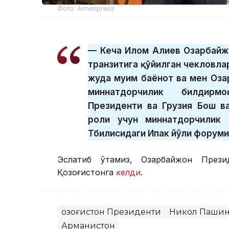
Фото: Armenpress
— Кеча Илҳом Алиев Озарбайж
транзитига қўйилган чекловла
жуда муҳим баёнот ва мен Оз
миннатдорчилик билдирмо
Президенти ва Грузия Бош в
роли учун миннатдорчилик
Тбилисидаги Ипак йўли форуми
Эслатиб ўтамиз, Озарбайжон През
Қозоғистонга
келди
.
Қозоғистон Президенти
Никол Паши
Арманистон