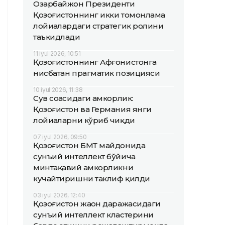
Озарбайжон Президенти
Қозоғистоннинг икки томонлама
лойиҳалардаги стратегик ролини
таъкидлади
11 iyul 2026, 10:51
Қозоғистоннинг Афғонистонга
нисбатан прагматик позицияси
10 iyul 2026, 11:38
Сув соҳасидаги ҳамкорлик:
Қозоғистон ва Германия янги
лойиҳаларни кўриб чиқди
07 iyul 2026, 09:50
Қозоғистон БМТ майдонида
сунъий интеллект бўйича
минтақавий ҳамкорликни
кучайтиришни таклиф қилди
03 iyul 2026, 12:40
Қозоғистон жаҳон даражасидаги
сунъий интеллект кластерини