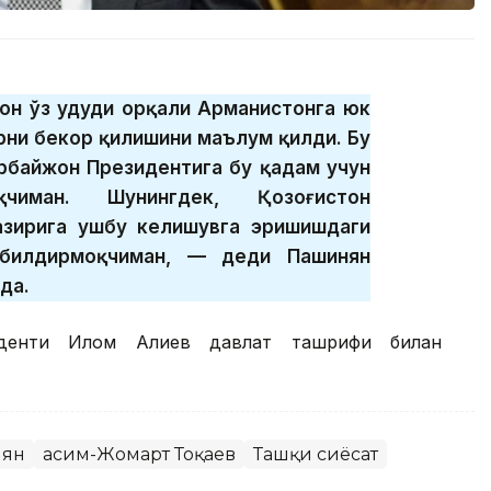
он ўз ҳудуди орқали Арманистонга юк
рни бекор қилишини маълум қилди. Бу
арбайжон Президентига бу қадам учун
қчиман. Шунингдек, Қозоғистон
азирига ушбу келишувга эришишдаги
 билдирмоқчиман, — деди Пашинян
да.
иденти Илҳом Алиев давлат ташрифи билан
нян
Қасим-Жомарт Тоқаев
Ташқи сиёсат