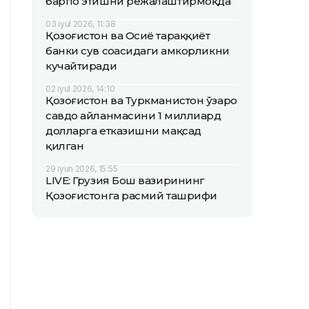
барпо этишни режалаштирмоқда
03 iyul 2026, 11:38
Қозоғистон ва Осиё тараққиёт
банки сув соҳасидаги ҳамкорликни
кучайтиради
02 iyul 2026, 14:10
Қозоғистон ва Туркманистон ўзаро
савдо айланмасини 1 миллиард
долларга етказишни мақсад
қилган
29 iyun 2026, 15:55
LIVE: Грузия Бош вазирининг
Қозоғистонга расмий ташрифи