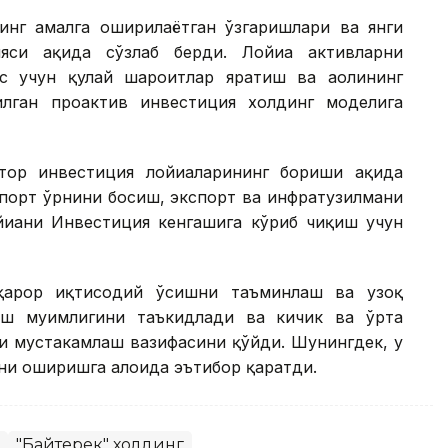
инг амалга оширилаётган ўзгаришлари ва янги
си ҳақида сўзлаб берди. Лойиҳа активларни
с учун қулай шароитлар яратиш ва аҳолининг
лган проактив инвестиция холдинг моделига
ор инвестиция лойиҳаларининг бориши ҳақида
мпорт ўрнини босиш, экспорт ва инфратузилмани
йиҳани Инвестиция кенгашига кўриб чиқиш учун
рқарор иқтисодий ўсишни таъминлаш ва узоқ
ш муҳимлигини таъкидлади ва кичик ва ўрта
и мустаҳкамлаш вазифасини қўйди. Шунингдек, у
и оширишга алоҳида эътибор қаратди.
"Байтерек" холдинг