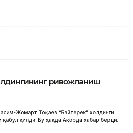
холдингининг ривожланиш
 Қасим-Жомарт Тоқаев “Байтерек” холдинги
 қабул қилди. Бу ҳақда Ақорда хабар берди.