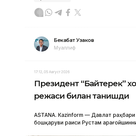
Бекабат Узаков
Муаллиф
17:12, 05 Август 2026
Президент “Байтерек” 
режаси билан танишди
ASTANА. Каzinform — Давлат раҳбари
бошқаруви раиси Рустам Қарағойшинни