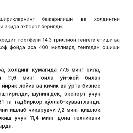
шириқларнинг бажарилиши ва холдингни
 ҳақида ахборот берилди.
редит портфели 14,3 триллион тенгега етиши ва
 соф фойда эса 400 миллиард тенгедан ошиши
а, холдинг кўмагида 77,5 минг оила,
ан 11,6 минг оила уй-жой билан
 йирик лойиҳа ва кичик ва ўрта бизнес
лаштирилди, шунингдек, экспорт учун
31 та тадбиркор қўллаб-қувватланди.
ини ишлаб чиқарувчи 7,2 минг қишлоқ
экиш учун 11,4 минг дона техникани
арда.