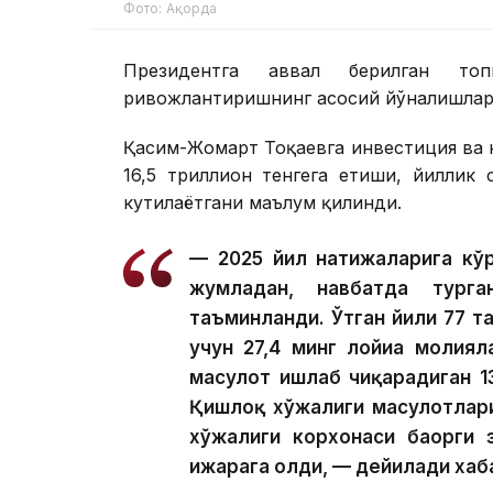
Фото: Ақорда
Президентга аввал берилган топ
ривожлантиришнинг асосий йўналишлари
Қасим-Жомарт Тоқаевга инвестиция ва к
16,5 триллион тенгега етиши, йиллик
кутилаётгани маълум қилинди.
— 2025 йил натижаларига кўр
жумладан, навбатда тург
таъминланди. Ўтган йили 77 та
учун 27,4 минг лойиҳа молия
маҳсулот ишлаб чиқарадиган 1
Қишлоқ хўжалиги маҳсулотлар
хўжалиги корхонаси баҳорги 
ижарага олди, — дейилади хаб