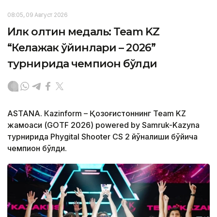
08:05, 09 Август 2026
Илк олтин медаль: Team KZ
“Келажак ўйинлари – 2026”
турнирида чемпион бўлди
ASTANА. Кazinform – Қозоғистоннинг Team KZ
жамоаси (GOTF 2026) powered by Samruk-Kazyna
турнирида Phygital Shooter CS 2 йўналиши бўйича
чемпион бўлди.