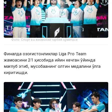
Фото: Спорт ва жисмоний тарбия қўмитаси
Финалда қозоғистонликлар Liga Pro Team
жамоасини 2:1 ҳисобида қийин кечган ўйинда
мағлуб этиб, мусобақанинг олтин медалини қўлга
киритишди.