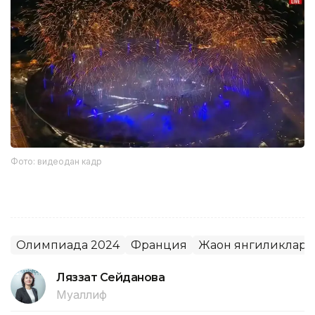
Фото: видеодан кадр
Олимпиада 2024
Франция
Жаҳон янгиликлари
Ляззат Сейданова
Муаллиф