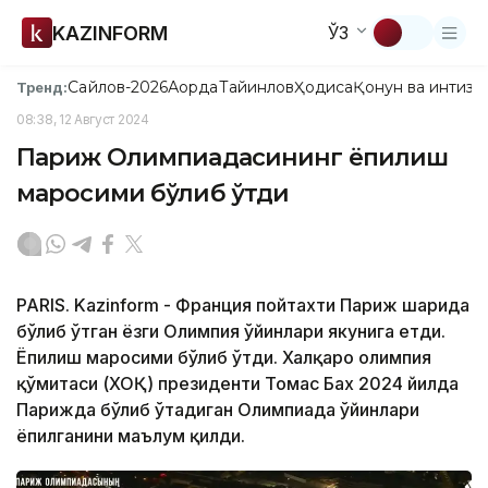
KAZINFORM
ЎЗ
Сайлов-2026
Ақорда
Тайинлов
Ҳодиса
Қонун ва интизо
Тренд:
08:38, 12 Август 2024
Париж Олимпиадасининг ёпилиш
маросими бўлиб ўтди
PARIS. Kazinform - Франция пойтахти Париж шаҳрида
бўлиб ўтган ёзги Олимпия ўйинлари якунига етди.
Ёпилиш маросими бўлиб ўтди. Халқаро олимпия
қўмитаси (ХОҚ) президенти Томас Бах 2024 йилда
Парижда бўлиб ўтадиган Олимпиада ўйинлари
ёпилганини маълум қилди.