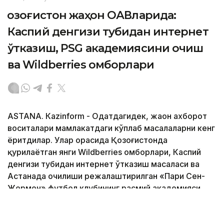
Қозоғистон жаҳон ОАВларида:
Каспий денгизи тубидан интернет
ўтказиш, PSG академиясини очиш
ва Wildberries омборлари
ASTANА. Кazinform - Одатдагидек, жаҳон ахборот
воситалари мамлакатдаги кўплаб масалаларни кенг
ёритдилар. Улар орасида Қозоғистонда
қурилаётган янги Wildberries омборлари, Каспий
денгизи тубидан интернет ўтказиш масаласи ва
Астанада очилиши режалаштирилган «Пари Сен-
Жермен» футбол клубининг расмий академияси
ҳақида сўз юритилди. 2040 йилгача ер ости
сувларидан фойдаланиш режаси ва хорижий