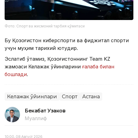
Фото: Спорт ва жисмоний тарбия қўмитаси
Бу Қозоғистон киберспорти ва фиджитал спорти
учун муҳим тарихий ютуқдир.
Эслатиб ўтамиз, Қозоғистоннинг Team KZ
жамоаси Келажак ўйинларини
ғалаба билан
бошлади
.
Келажак ўйинлари
Спорт
Астана
Бекабат Узаков
Муаллиф
10:00, 08 Август 2026