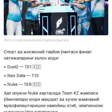
Фото: Спорт ва жисмоний тарбия қўмитаси
Спорт ва жисмоний тарбия қўмитаси финал
натижаларини эълон қилди:
• Dust2 — 13:1 🇰🇿
• Neo Data — 1:13
• Nuke — 13:9 🇰🇿
Ҳал қилувчи Nuke картасида Team KZ жамоаси
ўйинчилари юқори маҳорат ва кучли жамоавий
мувофиқлаштиришни намойиш этиб, чемпионлик
унвонини қўлга киритишди.