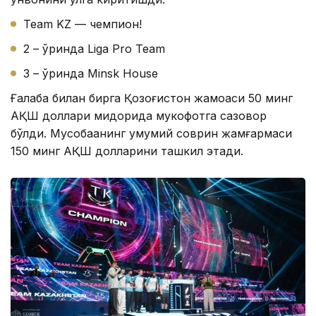
Team KZ — чемпион!
2 – ўринда Liga Pro Team
3 – ўринда Minsk House
Ғалаба билан бирга Қозоғистон жамоаси 50 минг
АҚШ доллари миқдорида мукофотга сазовор
бўлди. Мусобақанинг умумий соврин жамғармаси
150 минг АҚШ долларини ташкил этади.