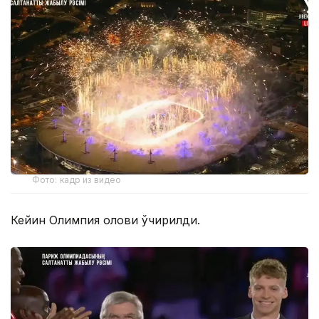
Фото: кадр из видео
Кейин Олимпия олови ўчирилди.