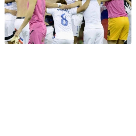
Фото: Kyodo
Масаладан хабардор манбанинг сўзларига кўра,
JFA тергов натижаларини эълон қилишни
режалаштирмоқда.
Тергов 8 август куни Жанубий Кореянинг МВC
телеканалида эфирга узатилган сюжет туфайли
бошланган. Канал Жанубий Корея Маданият, спорт
ва туризм вазирлигининг 2016 йилги аудит
ҳисоботидан иқтибос келтирди. Ҳужжатга кўра,
Корея футбол ассоциацияси (КФА) ўнга яқин
хорижий ҳакамларга, жумладан, японияликларга