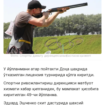
Фото: Спортты дамыту дирекциясының баспасөз қызметі
У йўлланмани Қатар пойтахти Доҳа шаҳрида
ўтказилган лицензия турнирида қўлга киритди.
Спортни ривожлантириш дирекцияси матбуот
хизмати хабар қилганидек, бу мамлакат ҳисобига
киритилган 49-чи йўлланма.
Эдуард Эшченко скит дастурида шахсий