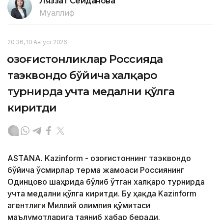
Ляззат Сейданова
Муаллиф
20:36, 10 Август 2026
Қозоғистонликлар Россияда
таэквондо бўйича халқаро
турнирда учта медални қўлга
киритди
ASTANA. Kazinform - Қозоғистоннинг таэквондо
бўйича ўсмирлар терма жамоаси Россиянинг
Одинцово шаҳрида бўлиб ўтган халқаро турнирда
учта медални қўлга киритди. Бу ҳақда Kazinform
агентлиги Миллий олимпия қўмитаси
маълумотларига таяниб хабар беради.