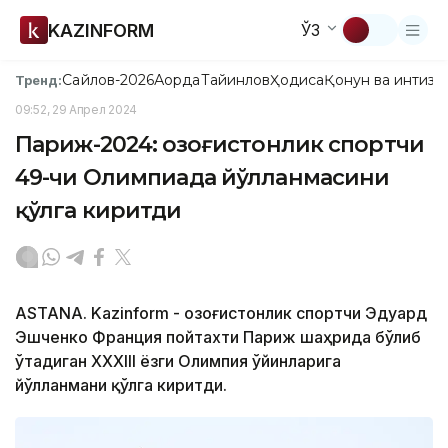
KAZINFORM
ЎЗ
Сайлов-2026
Ақорда
Тайинлов
Ҳодиса
Қонун ва интизо
Тренд:
09:52, 29 Апрел 2024
Париж-2024: Қозоғистонлик спортчи
49-чи Олимпиада йўлланмасини
қўлга киритди
ASTANA. Kazinform - Қозоғистонлик спортчи Эдуард
Эшченко Франция пойтахти Париж шаҳрида бўлиб
ўтадиган XXXIII ёзги Олимпия ўйинларига
йўлланмани қўлга киритди.