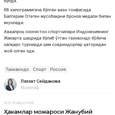
бўлди.
68 килограммгача бўлган вазн тоифасида
Балгерим Отеген мусобақани бронза медали билан
якунлади.
Аввалроқ Қозоғистон спортчилари Индонезиянинг
Жакарта шаҳрида бўлиб ўтган таэквондо бўйича
халқаро турнирда ҳам совриндорлар қаторидан
жой олган эди.
Таэквондо
Спорт
Россия
Ляззат Сейданова
Муаллиф
16:10, 10 Август 2026
Ҳакамлар можароси Жанубий