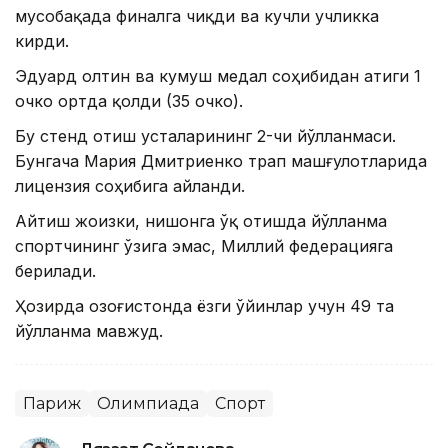
мусобақада финалга чиқди ва кучли учликка
кирди.
Эдуард олтин ва кумуш медал соҳибидан атиги 1
очко ортда қолди (35 очко).
Бу стенд отиш усталарининг 2-чи йўлланмаси.
Бунгача Мария Дмитриенко трап машғулотларида
лицензия соҳибига айланди.
Айтиш жоизки, нишонга ўқ отишда йўлланма
спортчининг ўзига эмас, Миллий федерацияга
берилади.
Ҳозирда Қозоғистонда ёзги ўйинлар учун 49 та
йўлланма мавжуд.
Париж
Олимпиада
Спорт