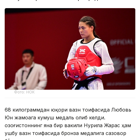
Фото: НОК
68 килограммдан юқори вазн тоифасида Любовь
Юн жамоага кумуш медаль олиб келди.
Қозоғистоннинг яна бир вакили Нурила Жарас ҳам
ушбу вазн тоифасида бронза медалига сазовор