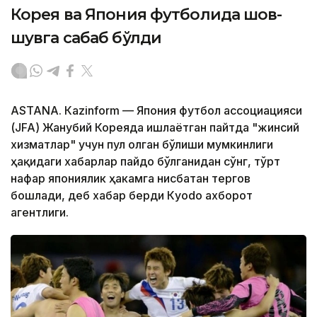
Корея ва Япония футболида шов-
шувга сабаб бўлди
ASTANА. Кazinform — Япония футбол ассоциацияси
(JFA) Жанубий Кореяда ишлаётган пайтда "жинсий
хизматлар" учун пул олган бўлиши мумкинлиги
ҳақидаги хабарлар пайдо бўлганидан сўнг, тўрт
нафар япониялик ҳакамга нисбатан тергов
бошлади, деб хабар берди Кyodo ахборот
агентлиги.