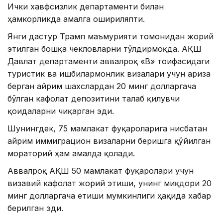
Ички хавфсизлик департаменти билан
ҳамкорликда амалга ошириляпти.
Янги дастур Трамп маъмурияти томонидан жорий
этилган бошқа чекловларни тўлдирмоқда. АҚШ
Давлат департаменти аввалроқ «B» тоифасидаги
туристик ва ишбилармонлик визалари учун ариза
берган айрим шахслардан 20 минг долларгача
бўлган кафолат депозитини талаб қилувчи
қоидаларни чиқарган эди.
Шунингдек, 75 мамлакат фуқароларига нисбатан
айрим иммиграцион визаларни беришга қўйилган
мораторий ҳам амалда қолади.
Аввалроқ АҚШ 50 мамлакат фуқаролари учун
визавий кафолат жорий этиши, унинг миқдори 20
минг долларгача етиши мумкинлиги ҳақида хабар
берилган эди.