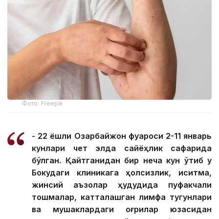
Фото: Freepik
- 22 ёшли Озарбайжон фуқароси 2-11 январь
кунлари чет элда сайёҳлик сафарида
бўлган. Қайтганидан бир неча кун ўтиб у
Бокудаги клиникага ҳолсизлик, иситма,
жинсий аъзолар ҳудудида пуфакчали
тошмалар, катталашган лимфа тугунлари
ва мушаклардаги оғриқлар юзасидан