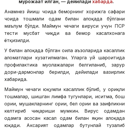
мурожаат қилган, — дейилади
хабарда
.
Анамнез йиғиш чоғида беморнинг хорижга сафари
чоғида тошмали одам билан алоқада бўлгани
маълум бўлди. Маймун чечаги вируси учун ПCР
тести мусбат чиқди ва бемор касалхонага
ётқизилди.
У билан алоқада бўлган оила аъзоларида касаллик
аломатлари кузатилмаган. Уларга уй шароитида
профилактика муолажалари белгиланиб, зарур
дори-дармонлар берилди, дейилади вазирлик
хабарида.
Маймун чечаги юқумли касаллик бўлиб, у оғриқли
тошмалар, шишган лимфа тугунлари, иситма, бош
оғриғи, мушакларнинг оғриғи, бел оғриғи ва заифликни
келтириб чиқариши мумкин. Вирус одамдан
одамга асосан касал одам билан яқин алоқада
юқади. Аксарият одамлар бутунлай тузалиб