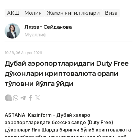
АҚШ
Молия
Жаҳон янгиликлари
Виза
Ляззат Сейданова
Муаллиф
19:38, 06 Август 2026
Дубай аэропортларидаги Duty Free
дўконлари криптовалюта орқали
тўловни йўлга қўйди
ASTANA. Kazinform - Дубай халқаро
аэропортларидаги божсиз савдо (Duty Free)
дўконлари Яқин Шарқда биринчи бўлиб криптовалюта