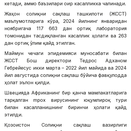
кетади, аммо баъзилари оғир касалликка чалинади.
Жаҳон соғлиқни сақлаш ташкилоти (ЖССТ)
маълумотларига кўра, 2024 йилнинг январидан
ноябригача 117 663 дан ортиқ лаборатория
томонидан тасдиқланган касаллик ҳолати ва 263
дан ортиқ ўлим қайд этилган.
Маймун чечаги эпидемияси муносабати билан
ЖССТ Бош директори Тедрос Адханом
Гебрейесус икки марта – 2022 йил майида ва 2024
йил августида соғлиқни сақлаш бўйича фавқулодда
ҳолат эълон қилди.
Швецияда Африканинг бир қанча мамлакатларига
тарқалган mpox вирусининг юқумлироқ тури
билан касалланишнинг биринчи ҳолати қайд
этилди.
Қозоғистон Соғлиқни сақлаш вазирлиги