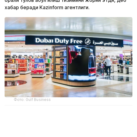
орқали тўлов қабул қилиш тизимини жорий этди, деб
хабар беради Kazinform агентлиги.
Фото: Gulf Business
Crypto.com Pay хизмати орқали криптовалюта
билан харидлар учун тўлов қилиш имконияти
Дубай халқаро аэропорти (DXB) ва Ал-Мактум