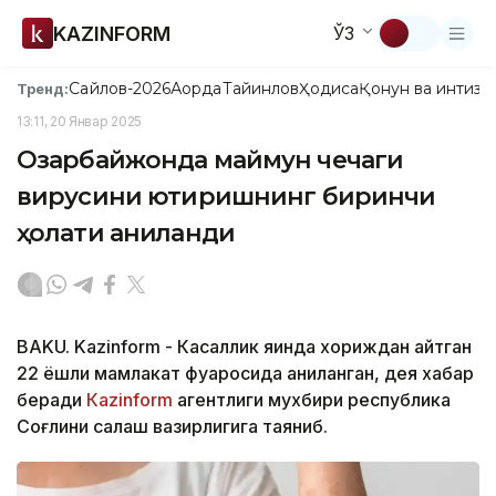
KAZINFORM
ЎЗ
Сайлов-2026
Ақорда
Тайинлов
Ҳодиса
Қонун ва интизо
Тренд:
13:11, 20 Январ 2025
Озарбайжонда маймун чечаги
вирусини юқтиришнинг биринчи
ҳолати аниқланди
BAKU. Kazinform - Касаллик яқинда хориждан қайтган
22 ёшли мамлакат фуқаросида аниқланган, дея хабар
беради
Кazinform
агентлиги мухбири республика
Соғлиқни сақлаш вазирлигига таяниб.