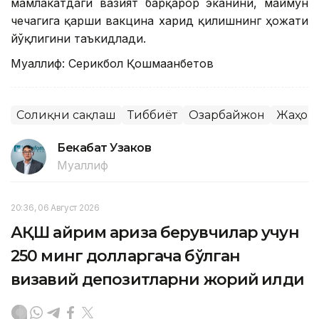
мамлакатдаги вазият барқарор эканини, маймун
чечагига қарши вакцина харид қилишнинг ҳожати
йўқлигини таъкидлади.
Муаллиф: Серикбол Қошмағанбетов
Соғлиқни сақлаш
Тиббиёт
Озарбайжон
Жаҳон
Бекабат Узаков
Муаллиф
20:36, 06 Август 2026
АҚШ айрим ариза берувчилар учун
250 минг долларгача бўлган
визавий депозитларни жорий қилди