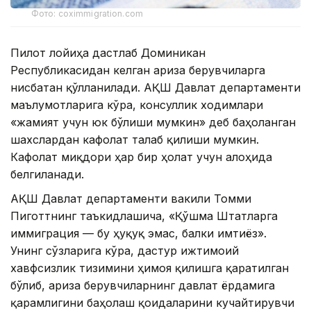
Фото: coximmigration.com
Пилот лойиҳа дастлаб Доминикан
Республикасидан келган ариза берувчиларга
нисбатан қўлланилади. АҚШ Давлат департаменти
маълумотларига кўра, консуллик ходимлари
«жамият учун юк бўлиши мумкин» деб баҳоланган
шахслардан кафолат талаб қилиши мумкин.
Кафолат миқдори ҳар бир ҳолат учун алоҳида
белгиланади.
АҚШ Давлат департаменти вакили Томми
Пиготтнинг таъкидлашича, «Қўшма Штатларга
иммиграция — бу ҳуқуқ эмас, балки имтиёз».
Унинг сўзларига кўра, дастур ижтимоий
хавфсизлик тизимини ҳимоя қилишга қаратилган
бўлиб, ариза берувчиларнинг давлат ёрдамига
қарамлигини баҳолаш қоидаларини кучайтирувчи