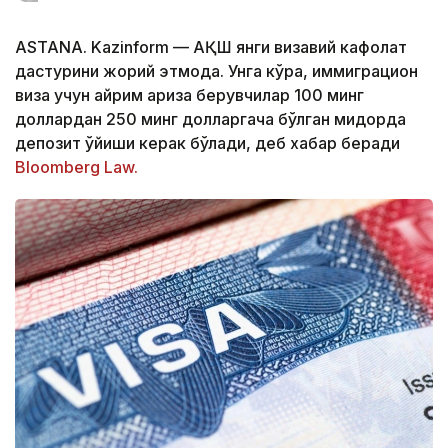
ASTANA. Kazinform — АҚШ янги визавий кафолат
дастурини жорий этмоқда. Унга кўра, иммиграцион
виза учун айрим ариза берувчилар 100 минг
доллардан 250 минг долларгача бўлган миқдорда
депозит қўйиши керак бўлади, деб хабар беради
Bloomberg Law.