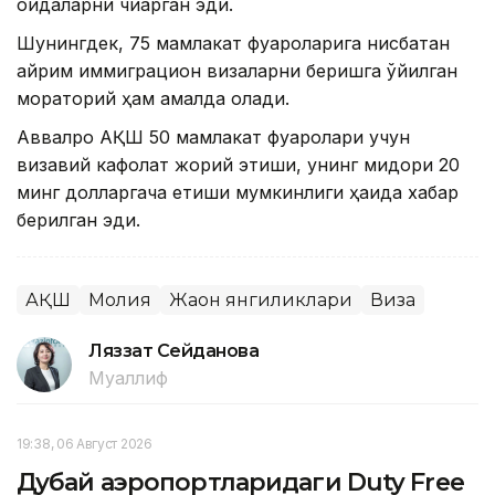
қоидаларни чиқарган эди.
Шунингдек, 75 мамлакат фуқароларига нисбатан
айрим иммиграцион визаларни беришга қўйилган
мораторий ҳам амалда қолади.
Аввалроқ АҚШ 50 мамлакат фуқаролари учун
визавий кафолат жорий этиши, унинг миқдори 20
минг долларгача етиши мумкинлиги ҳақида хабар
берилган эди.
АҚШ
Молия
Жаҳон янгиликлари
Виза
Ляззат Сейданова
Муаллиф
19:38, 06 Август 2026
Дубай аэропортларидаги Duty Free