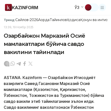
KAZINFORM
ЎЗ
Сайлов-2026
Ақорда
Тайинлов
Ҳодиса
Қонун ва интизо
Тренд:
13:39, 19 Ноябр 2025
Озарбайжон Марказий Осиё
мамлакатлари бўйича савдо
вакилини тайинлади
ASTANА. Кazinform — Озарбайжон Иқтисодиёт
вазирлиги Самед Гасановни Марказий Осиё
мамлакатлари (Қозоғистон, Қирғизистон,
Ўзбекистон, Тожикистон ва Туркманистон) бўйича
савдо вакили этиб тайинлаганини эълон қилди.
Савдо вакилининг ваколатхонаси Ўзбекистон