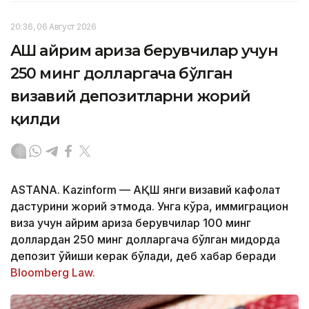
20:36, 06 Август 2026
АҚШ айрим ариза берувчилар учун
250 минг долларгача бўлган
визавий депозитларни жорий
қилди
ASTANA. Kazinform — АҚШ янги визавий кафолат
дастурини жорий этмоқда. Унга кўра, иммиграцион
виза учун айрим ариза берувчилар 100 минг
доллардан 250 минг долларгача бўлган миқдорда
депозит қўйиши керак бўлади, деб хабар беради
Bloomberg Law.