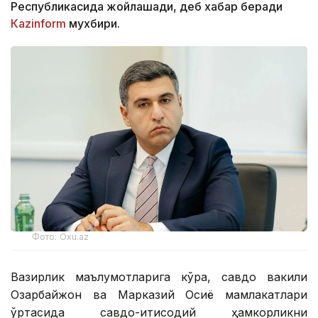
Республикасида жойлашади, деб хабар беради
Каzinform
мухбири.
Фото: Oxu.az
Вазирлик маълумотларига кўра, савдо вакили
Озарбайжон ва Марказий Осиё мамлакатлари
ўртасида савдо-иқтисодий ҳамкорликни