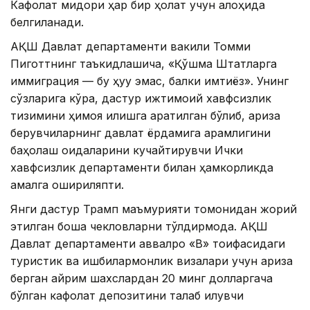
Кафолат миқдори ҳар бир ҳолат учун алоҳида
белгиланади.
АҚШ Давлат департаменти вакили Томми
Пиготтнинг таъкидлашича, «Қўшма Штатларга
иммиграция — бу ҳуқуқ эмас, балки имтиёз». Унинг
сўзларига кўра, дастур ижтимоий хавфсизлик
тизимини ҳимоя қилишга қаратилган бўлиб, ариза
берувчиларнинг давлат ёрдамига қарамлигини
баҳолаш қоидаларини кучайтирувчи Ички
хавфсизлик департаменти билан ҳамкорликда
амалга ошириляпти.
Янги дастур Трамп маъмурияти томонидан жорий
этилган бошқа чекловларни тўлдирмоқда. АҚШ
Давлат департаменти аввалроқ «B» тоифасидаги
туристик ва ишбилармонлик визалари учун ариза
берган айрим шахслардан 20 минг долларгача
бўлган кафолат депозитини талаб қилувчи