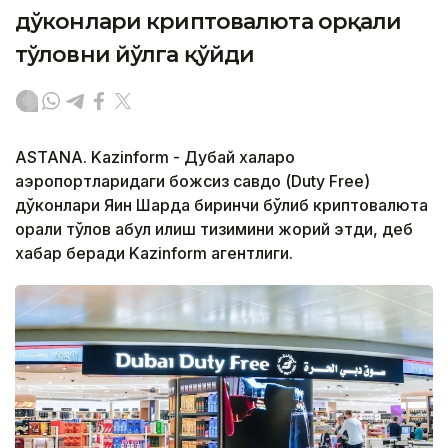
дўконлари криптовалюта орқали
тўловни йўлга қўйди
ASTANA. Kazinform - Дубай халқаро
аэропортларидаги божсиз савдо (Duty Free)
дўконлари Яқин Шарқда биринчи бўлиб криптовалюта
орқали тўлов қабул қилиш тизимини жорий этди, деб
хабар беради Kazinform агентлиги.