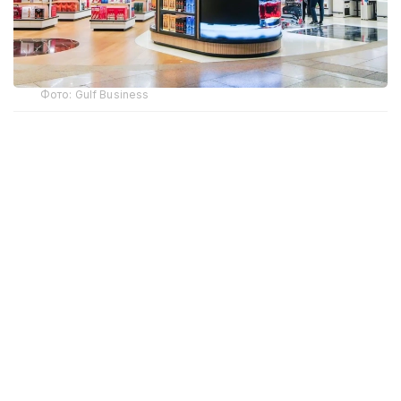
Фото: Gulf Business
Crypto.com Pay хизмати орқали криптовалюта
билан харидлар учун тўлов қилиш имконияти Дубай
халқаро аэропорти (DXB) ва Ал-Мактум
аэропортида (AMIA) ишга туширилди.
Дубай ҳукумати матбуот хизмати
Dubai Media
Office
маълум қилишича, янги тўлов имконияти ҳам
жисмоний дўконларда, ҳам интернет орқали
буюртма расмийлаштиришда мавжуд. Тўлов
амалга оширилаётганда харидор илова орқали
транзакцияни тасдиқлаши керак, шундан сўнг
маблағлар БАА дирҳамига айлантирилиб,
сотувчига ўтказилади.