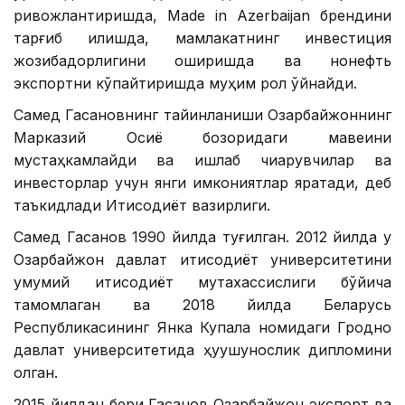
ривожлантиришда, Made in Azerbaijan брендини
тарғиб қилишда, мамлакатнинг инвестиция
жозибадорлигини оширишда ва нонефть
экспортни кўпайтиришда муҳим рол ўйнайди.
Самед Гасановнинг тайинланиши Озарбайжоннинг
Марказий Осиё бозоридаги мавқеини
мустаҳкамлайди ва ишлаб чиқарувчилар ва
инвесторлар учун янги имкониятлар яратади, деб
таъкидлади Иқтисодиёт вазирлиги.
Самед Гасанов 1990 йилда туғилган. 2012 йилда у
Озарбайжон давлат иқтисодиёт университетини
умумий иқтисодиёт мутахассислиги бўйича
тамомлаган ва 2018 йилда Беларусь
Республикасининг Янка Купала номидаги Гродно
давлат университетида ҳуқуқшунослик дипломини
олган.
2015 йилдан бери Гасанов Озарбайжон экспорт ва