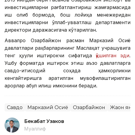
инвестицияларни рағбатлантириш жамғармасида
иш олиб бормоқда, бош лойиҳа менежеридан
инвестицияларни қўллаб-қувватлаш департаменти
директори даражасигача кўтарилган.
Аввалроқ Озарбайжон расман Марказий Осиё
давлатлари раҳбарларининг Маслаҳат учрашувига
тенг ҳуқуқли иштирокчи сифатида
қўшилган эди
.
Ушбу форматда иштирок этиш аъзо давлатларга
савдо-иқтисодий соҳада ҳамкорликни
кенгайтиришга қаратилган мувофиқлаштирилган
қарорлар қабул қилиш имконини беради.
Савдо
Марказий Осиё
Озарбайжон
Жаҳон ян
Бекабат Узаков
Муаллиф