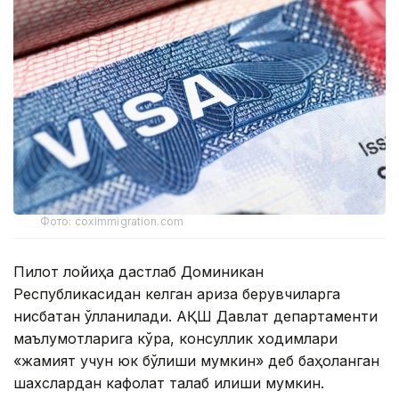
Фото: coximmigration.com
Пилот лойиҳа дастлаб Доминикан
Республикасидан келган ариза берувчиларга
нисбатан қўлланилади. АҚШ Давлат департаменти
маълумотларига кўра, консуллик ходимлари
«жамият учун юк бўлиши мумкин» деб баҳоланган
шахслардан кафолат талаб қилиши мумкин.