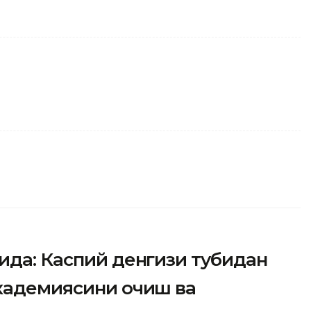
ида: Каспий денгизи тубидан
академиясини очиш ва