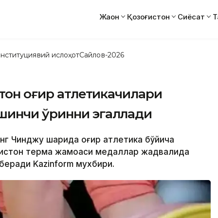
Жаҳон
Қозоғистон
Сиёсат
Т
нституциявий ислоҳот
Сайлов-2026
стон оғир атлетикачилари
шинчи ўринни эгаллади
нг Чинджу шаҳрида оғир атлетика бўйича
ғистон терма жамоаси медаллар жадвалида
беради Kazinform мухбири.