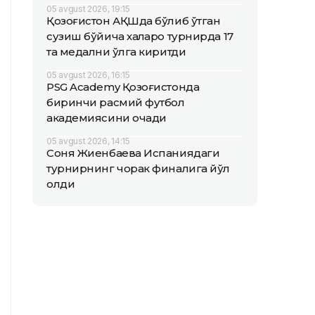
05 avgust 2026, 19:15
Қозоғистон АҚШда бўлиб ўтган
сузиш бўйича халқаро турнирда 17
та медални қўлга киритди
05 avgust 2026, 16:15
PSG Academy Қозоғистонда
биринчи расмий футбол
академиясини очади
05 avgust 2026, 14:15
Соня Жиенбаева Испаниядаги
турнирнинг чорак финалига йўл
олди