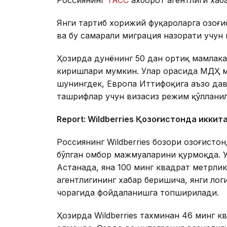
Россиянинг
ТАСС
ахборот агентлиги хаб
Янги тартиб хорижий фуқароларга Қозоғ
ва бу самарали миграция назорати учун
Ҳозирда дунёнинг 50 дан ортиқ мамлака
киришлари мумкин. Улар орасида МДҲ м
шунингдек, Европа Иттифоқига аъзо дав
ташрифлар учун визасиз режим қўллани
Report: Wildberries Қозоғистонда иккит
Россиянинг Wildberries бозори Қозоғист
бўлган омбор мажмуаларини қурмоқда. 
Астанада, яна 100 минг квадрат метрл
агентлигининг хабар беришича, янги ло
чорагида фойдаланишга топширилади.
Ҳозирда Wildberries тахминан 46 минг 