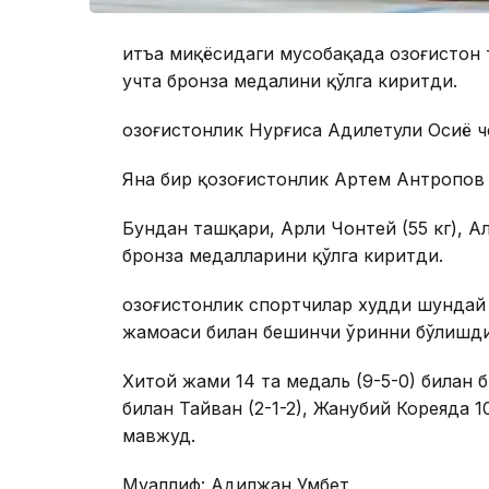
Қитъа миқёсидаги мусобақада Қозоғистон
учта бронза медалини қўлга киритди.
Қозоғистонлик Нурғиса Адилетули Осиё
Яна бир қозоғистонлик Артем Антропов (
Бундан ташқари, Арли Чонтей (55 кг), Ал
бронза медалларини қўлга киритди.
Қозоғистонлик спортчилар худди шундай
жамоаси билан бешинчи ўринни бўлишди
Хитой жами 14 та медаль (9-5-0) билан 
билан Тайван (2-1-2), Жанубий Кореяда 10
мавжуд.
Муаллиф: Адилжан Умбет