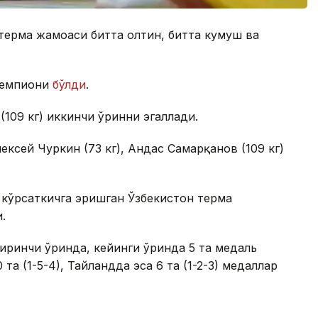
 терма жамоаси битта олтин, битта кумуш ва
 чемпиони
бўлди
.
109 кг) иккинчи ўринни эгаллади.
ексей Чуркин (73 кг), Андас Самарқанов (109 кг)
 кўрсаткичга эришган Ўзбекистон терма
.
биринчи ўринда, кейинги ўринда 5 та медаль
 та (1-5-4), Тайландда эса 6 та (1-2-3) медаллар