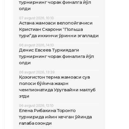
турнирнинг чорак финалга йўл
олди
07 avgust 2026, 10:10
Астана жамоаси велопойгачиси
Кристиан Скарони “Польша
тури”да иккинчи ўринни эгаллади
06 avgust 2026, 14:10
Денис Евсеев Туркиядаги
турнирнинг чорак финалига йўл
олди
06 avgust 2026, 13:39
Қозоғистон терма жамоаси сув
полоси бўйича жаҳон
чемпионатида Уругвайни мағлуб
этди
06 avgust 2026, 12:10
Елена Рибакина Торонто
турнирида қийин кечган ўйинда
ғалаба қозонди