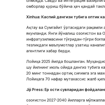
олмоқда. Савдо ва интеграция вазирлиги
омборлар қуриш бўйича ҳеч қандай такл
Xinhuа: Каспий денгизи тубига оптик к
Ақтау ва Сумгайит ўртасидаги рақамли 
якунланди. Янги йўналиш Қозоғистон ва
инфратузилмасини тўғридан-тўғри боғл
тезликдаги маълумотлар узатиш каналиг
агентлиги хабар берди.
Лойиҳа 2025 йилда бошланган. Муҳандис
шу йилнинг июль ойида денгиз тубига к
20 минг тоннадан ортиқ сиғимга эга ма
Лойиҳага 70 нафар мутахассис жалб қил
Jiji Press: Ер ости сувларидан фойдала
Қозоғистон 2027-2040 йилларга мўлжалл