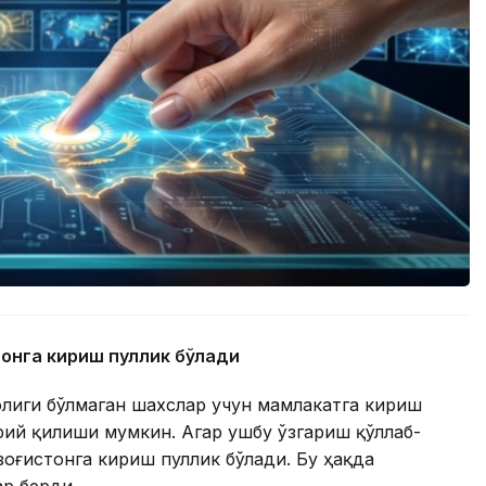
тонга кириш пуллик бўлади
олиги бўлмаган шахслар учун мамлакатга кириш
ий қилиши мумкин. Агар ушбу ўзгариш қўллаб-
зоғистонга кириш пуллик бўлади. Бу ҳақда