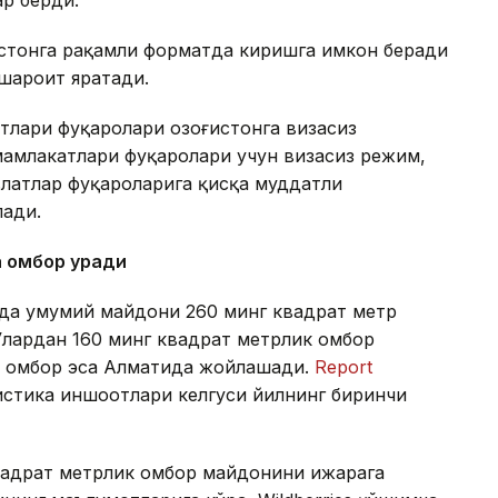
ар берди.
истонга рақамли форматда киришга имкон беради
 шароит яратади.
тлари фуқаролари Қозоғистонга визасиз
амлакатлари фуқаролари учун визасиз режим,
латлар фуқароларига қисқа муддатли
лади.
а омбор қуради
онда умумий майдони 260 минг квадрат метр
Улардан 160 минг квадрат метрлик омбор
ик омбор эса Алматида жойлашади.
Report
гистика иншоотлари келгуси йилнинг биринчи
квадрат метрлик омбор майдонини ижарага