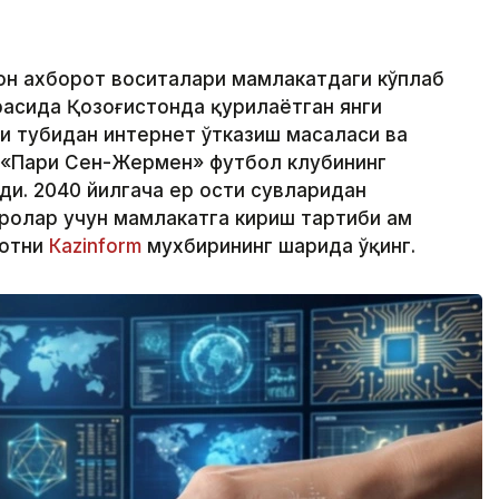
ҳон ахборот воситалари мамлакатдаги кўплаб
расида Қозоғистонда қурилаётган янги
зи тубидан интернет ўтказиш масаласи ва
 «Пари Сен-Жермен» футбол клубининг
ди. 2040 йилгача ер ости сувларидан
олар учун мамлакатга кириш тартиби ҳам
мотни
Кazinform
мухбирининг шарҳида ўқинг.