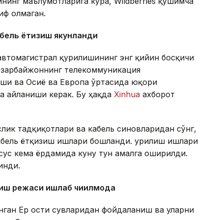
нинг маълумотларига кўра, Wildberries қўшимча
иф олмаган.
абель ётқизиш якунланди
автомагистрал қурилишининг энг қийин босқичи
 Озарбайжоннинг телекоммуникация
аши ва Осиё ва Европа ўртасида юқори
а айланиши керак. Бу ҳақда
Xinhua
ахборот
лик тадқиқотлари ва кабель синовларидан сўнг,
абель ётқизиш ишлари бошланди. Қурилиш ишлари
хсус кема ёрдамида куну тун амалга оширилди.
инди.
ниш режаси ишлаб чиқилмоқда
анган Ер ости сувларидан фойдаланиш ва уларни