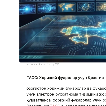
Коллаж: kazinform/ СИ
ТАСС: Хорижий фуқаролар учун Қозоғис
Қозоғистон хорижий фуқаролар ва фуқар
учун электрон рухсатнома тизимини жор
қувватланса, хорижий фуқаролар учун Қо