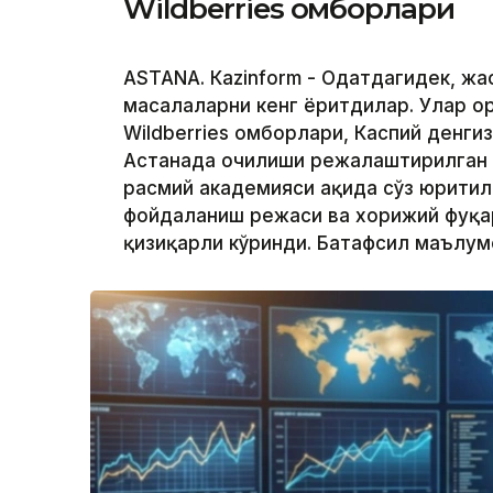
Wildberries омборлари
ASTANА. Кazinform - Одатдагидек, жа
масалаларни кенг ёритдилар. Улар о
Wildberries омборлари, Каспий денги
Астанада очилиши режалаштирилган
расмий академияси ҳақида сўз юритил
фойдаланиш режаси ва хорижий фуқар
қизиқарли кўринди. Батафсил маълу