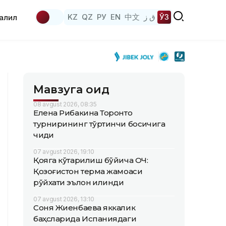
KZ
QZ
РУ
EN
中文
ق ز
ЎЗ
аҳлил
Мавзуга оид
08 avgust 2026, 08:35
Елена Рибакина Торонто
турнирининг тўртинчи босқичига
чиқди
07 avgust 2026, 19:10
Қояга кўтарилиш бўйича ОЧ:
Қозоғистон терма жамоаси
рўйхати эълон қилинди
07 avgust 2026, 13:10
Соня Жиенбаева яккалик
баҳсларида Испаниядаги