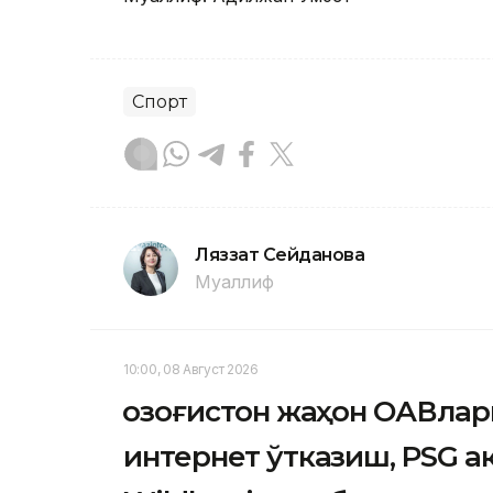
Спорт
Ляззат Сейданова
Муаллиф
10:00, 08 Август 2026
Қозоғистон жаҳон ОАВлар
интернет ўтказиш, PSG 