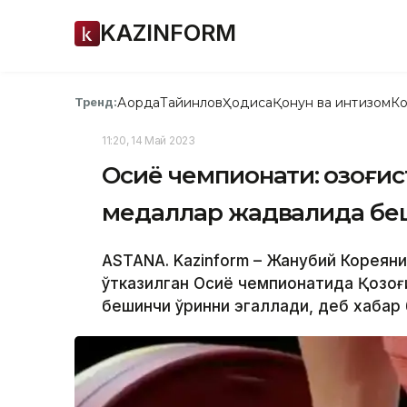
KAZINFORM
Ақорда
Тайинлов
Ҳодиса
Қонун ва интизом
Ко
Тренд:
11:20, 14 Май 2023
Осиё чемпионати: Қозоғи
медаллар жадвалида бе
ASTANA. Kazinform – Жанубий Кореяни
ўтказилган Осиё чемпионатида Қозо
бешинчи ўринни эгаллади, деб хабар 