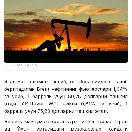
Фото: Pexels
6 август оқшомига келиб, октябрь ойида етказиб
бериладиган Brent нефтининг фьючерслари 1,04%
га ўсиб, 1 баррель учун 80,28 долларни ташкил
этди. АҚШнинг WTI нефти 0,81% га ўсиб, 1
баррель учун 75,83 долларни ташкил этди.
Reuters маълумотларига кўра, инвесторлар Эрон
ва Ўмон ўртасидаги музокаралар ҳақидаги