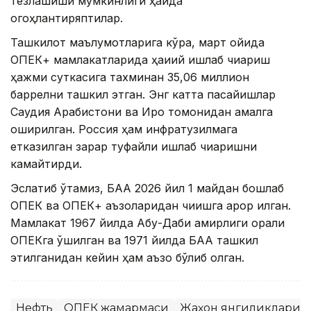
тезлашиши мумкинлиги ҳақида
огоҳлантиряптилар.
Ташкилот маълумотларига кўра, март ойида
ОПЕК+ мамлакатларида ҳақиқий ишлаб чиқариш
ҳажми суткасига тахминан 35,06 миллион
баррелни ташкил этган. Энг катта пасайишлар
Саудия Арабистони ва Ироқ томонидан амалга
оширилган. Россия ҳам инфратузилмага
етказилган зарар туфайли ишлаб чиқаришни
камайтирди.
Эслатиб ўтамиз, БАА 2026 йил 1 майдан бошлаб
ОПЕК ва ОПЕК+ аъзоларидан чиқишга қарор қилган.
Мамлакат 1967 йилда Абу-Даби амирлиги орқали
ОПЕКга қўшилган ва 1971 йилда БАА ташкил
этилганидан кейин ҳам аъзо бўлиб қолган.
Нефть
ОПЕК жамғармаси
Жаҳон янгиликлари