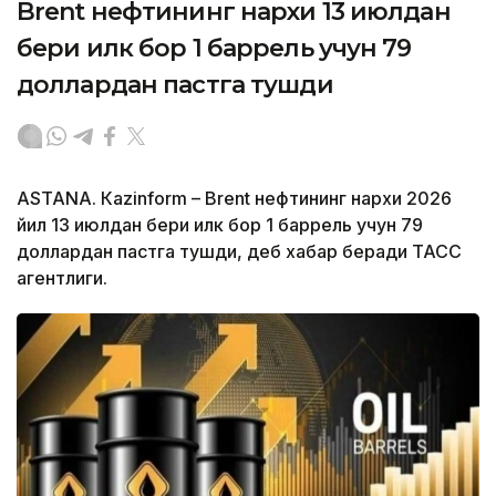
Brent нефтининг нархи 13 июлдан
бери илк бор 1 баррель учун 79
доллардан пастга тушди
ASTANА. Кazinform – Brent нефтининг нархи 2026
йил 13 июлдан бери илк бор 1 баррель учун 79
доллардан пастга тушди, деб хабар беради ТАСС
агентлиги.