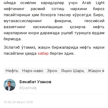
ойида осиёлик харидорлар учун Arab Light
нефтининг расмий сотиш нархини бироз
пасайтириши ҳам бозорга таъсир кўрсатди. Бироқ,
мутахассисларнинг фикрича, геосиёсий
вазиятнинг кескинлашиши ҳозирча нефть
нархларини юқори даражада ушлаб туришга ёрдам
бермоқда.
Эслатиб ўтамиз, жаҳон биржаларида нефть нархи
пасайгани ҳақида
хабар
берган эдик.
Нефть
Нарх-наво
Эрон
Яқин Шарқ
Жаҳон ян
Бекабат Узаков
Муаллиф
10:36, 05 Август 2026