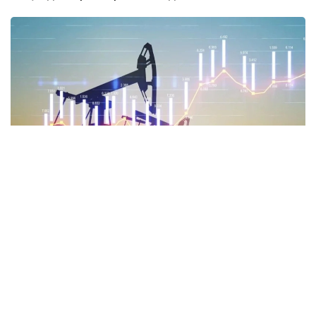
Фото: afk.kz
Биржадаги савдо маълумотларига кўра, WТI хом
нефтининг нархи 5,95% га пасайиб, бир баррел
учун 79,63 долларни ташкил этди. Brent нефти эса
5,20% га пасайиб, 83,36 долларни ташкил этди.