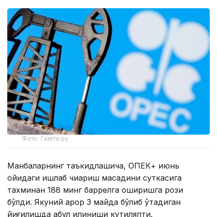
Фото: Газета.ру
Манбаларнинг таъкидлашича, ОПЕК+ июнь
ойидаги ишлаб чиқариш мақсадини суткасига
тахминан 188 минг баррелга оширишга рози
бўлди. Якуний қарор 3 майда бўлиб ўтадиган
йиғилишда қабул қилиниши кутиляпти.