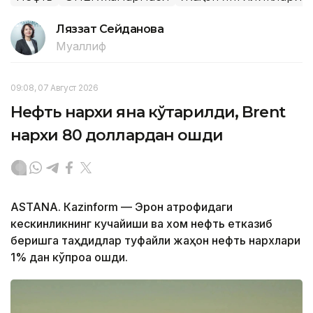
Ляззат Сейданова
Муаллиф
09:08, 07 Август 2026
Нефть нархи яна кўтарилди, Brent
нархи 80 доллардан ошди
ASTANА. Кazinform — Эрон атрофидаги
кескинликнинг кучайиши ва хом нефть етказиб
беришга таҳдидлар туфайли жаҳон нефть нархлари
1% дан кўпроққа ошди.