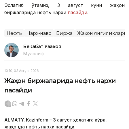
Эслатиб ўтамиз, 3 август куни жаҳон
биржаларида нефть нархи
пасайди
.
Нефть
Нарх-наво
Биржа
Жаҳон янгиликлари
Бекабат Узаков
Муаллиф
10:10, 03 Август 2026
Жаҳон биржаларида нефть нархи
пасайди
ALMATY. Кazinform – 3 август ҳолатига кўра,
жаҳонда нефть нархи пасайди.