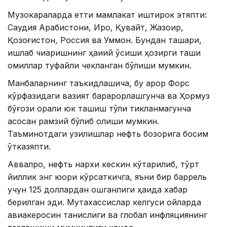
Музокараларда етти мамлакат иштирок этяпти:
Саудия Арабистони, Ироқ, Қувайт, Жазоир,
Қозоғистон, Россия ва Уммон. Бундан ташқари,
ишлаб чиқаришнинг ҳақиқий ўсиши ҳозирги ташқи
омиллар туфайли чекланган бўлиши мумкин.
Манбаларнинг таъкидлашича, бу қарор Форс
кўрфазидаги вазият барқарорлашгунча ва Ҳормуз
бўғози орқали юк ташиш тўлиқ тикланмагунча
асосан рамзий бўлиб қолиши мумкин.
Таъминотдаги узилишлар нефть бозорига босим
ўтказяпти.
Аввалроқ, нефть нархи кескин кўтарилиб, тўрт
йиллик энг юқори кўрсаткичга, яъни бир баррель
учун 125 доллардан ошганлиги ҳақида хабар
берилган эди. Мутахассислар келгуси ойларда
авиакеросин танқислиги ва глобал инфляциянинг