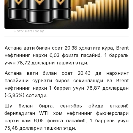
Фото: ParsToday
Астана вақти билан соат 20:38 ҳолатига кўра, Brent
нефтининг нархи 6,03 фоизга пасайиб, 1 баррель
учун 78,72 долларни ташкил этди.
Астана вақти билан соат 20:43 да нархнинг
пасайиши суръати бироз секинлашди ва Brent
нефтининг нархи 1 баррел учун 78,87 доллардан
(-5,85%) сотилди.
Шу билан бирга, сентябрь ойида етказиб
бериладиган WТI хом нефтининг фьючерслари
нархи ҳам 6,05 фоизга пасайиб, 1 баррель учун
75,48 долларни ташкил этди.