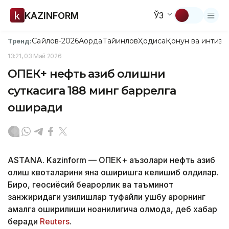
KAZINFORM
ЎЗ
Сайлов-2026
Ақорда
Тайинлов
Ҳодиса
Қонун ва интизо
Тренд:
13:21, 03 Май 2026
ОПЕК+ нефть қазиб олишни
суткасига 188 минг баррелга
оширади
ASTANA. Kazinform — ОПЕК+ аъзолари нефть қазиб
олиш квоталарини яна оширишга келишиб олдилар.
Бироқ, геосиёсий беқарорлик ва таъминот
занжиридаги узилишлар туфайли ушбу қарорнинг
амалга оширилиши ноаниқлигича қолмоқда, деб хабар
беради
Reuters
.