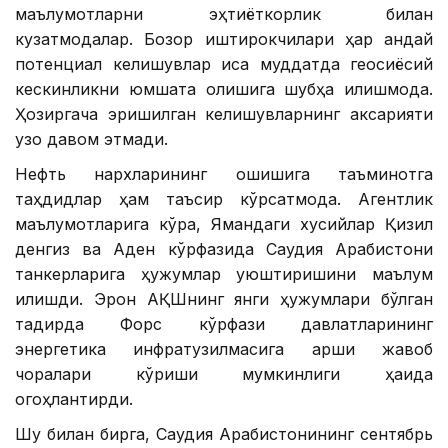
маълумотларни эҳтиёткорлик билан
кузатмоқдалар. Бозор иштирокчилари ҳар қандай
потенциал келишувлар қисқа муддатда геосиёсий
кескинликни юмшата олишига шубҳа қилишмоқда.
Ҳозиргача эришилган келишувларнинг аксарияти
узоқ давом этмади.
Нефть нархларининг ошишига таъминотга
таҳдидлар ҳам таъсир кўрсатмоқда. Агентлик
маълумотларига кўра, Ямандаги хусийлар Қизил
денгиз ва Аден кўрфазида Саудия Арабистони
танкерларига ҳужумлар уюштиришини маълум
қилишди. Эрон АҚШнинг янги ҳужумлари бўлган
тақдирда Форс кўрфази давлатларининг
энергетика инфратузилмасига қарши жавоб
чоралари кўриши мумкинлиги ҳақида
огоҳлантирди.
Шу билан бирга, Саудия Арабистонининг сентябрь