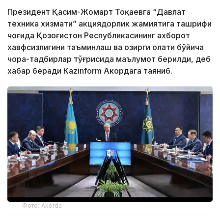
Президент Қасим-Жомарт Тоқаевга “Давлат
техника хизмати” акциядорлик жамиятига ташрифи
чоғида Қозоғистон Республикасининг ахборот
хавфсизлигини таъминлаш ва ҳозирги ҳолати бўйича
чора-тадбирлар тўғрисида маълумот берилди, деб
хабар беради Каzinform Акордага таяниб.
Фото: Akorda