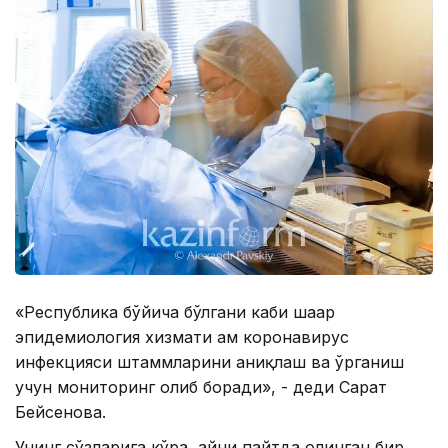
«Республика бўйича бўлгани каби шаҳар
эпидемиология хизмати ҳам коронавирус
инфекцияси штаммларини аниқлаш ва ўрганиш
учун мониторинг олиб боради», - деди Сарҳат
Бейсенова.
Унинг сўзларига кўра, айни пайтда олинган бир