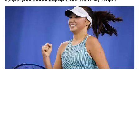
Фото: ktf.kz
Дунёнинг 829-ракеткаси, ушбу мусобақанинг 3-
ракеткаси А. Саөиндиыова финалда жаҳон
рейтингида 1253-ўринни эгаллаб турган
ҳиндистонлик Вайшнави Адкарга қарши