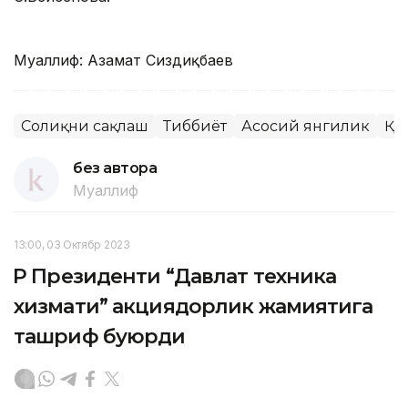
Муаллиф: Азамат Сиздиқбаев
Соғлиқни сақлаш
Тиббиёт
Асосий янгилик
ҚР
без автора
Муаллиф
13:00, 03 Октябр 2023
ҚР Президенти “Давлат техника
хизмати” акциядорлик жамиятига
ташриф буюрди