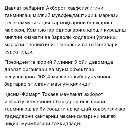
Давлат раҳбарига Ахборот хавфсизлигини
таъминлаш миллий мувофиқлаштириш маркази,
Телекоммуникация тармоқларини бошқариш
маркази, Компьютер ҳодисаларига қарши курашиш
миллий хизмати ва Зарарли кодларни ўрганиш
маркази фаолиятининг жараёни ва натижалари
кўрсатилди.
Президентга жорий йилнинг 9 ойи давомида
давлат органлари ва муҳим объектлар
ресурсларига 163,4 миллион киберҳужумнинг
бартараф этилгани маълум қилинди.
Қасим-Жомарт Тоқаев мамлакат ахборот
инфратузилмасининг барқарор ишлашини
таъминлаш ва бу соҳадаги ҳар қандай хавфсизликка
таҳдидларни қайтариш механизмларини ишлаб
чиқиш муҳимлигини таъкидлади.