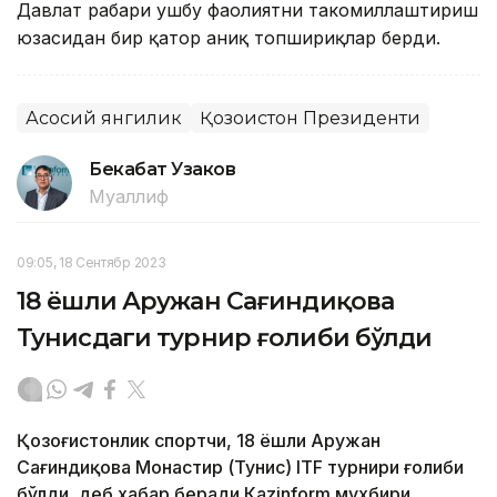
Давлат раҳбари ушбу фаолиятни такомиллаштириш
юзасидан бир қатор аниқ топшириқлар берди.
Асосий янгилик
Қозоғистон Президенти
Бекабат Узаков
Муаллиф
09:05, 18 Сентябр 2023
18 ёшли Аружан Сағиндиқова
Тунисдаги турнир ғолиби бўлди
Қозоғистонлик спортчи, 18 ёшли Аружан
Сағиндиқова Монастир (Тунис) ITF турнири ғолиби
бўлди, деб хабар беради Каzinform мухбири.