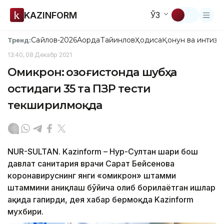
KAZINFORM
ЎЗ
Сайлов-2026
Ақорда
Тайинлов
Ҳодиса
Қонун ва интизо
Тренд:
13:40, 08 Декабр 2021
Омикрон: Қозоғистонда шубҳа
остидаги 35 та ПЗР тести
текширилмоқда
NUR-SULTAN. Kazinform – Нур-Султан шаҳри бош
давлат санитария врачи Сарҳат Бейсенова
коронавируснинг янги «омикрон» штамми
штаммини аниқлаш бўйича олиб борилаётган ишлар
ҳақида гапирди, дея хабар бермоқда Kazinform
мухбири.