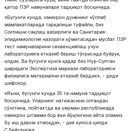
қатор ПЗР намуналари тадқиқот босқичида.
«Бугунги кунда, омикрон дунёнинг кўплаб
мамлакатларида тарқалиши туфайли, биз
Соғлиқни сақлаш вазирлиги ва Санитария-
эпидемиология назорати қўмитасидан мусбат ПЗР
тест намуналарини секвенциялаш учун
лабораторияга етказиб бериш тўғрисида буйруқ
олдик. Ва бугунги кунга қадар биз Нур-Султан
шаҳридаги Экспертиза маркази лабораторияси
филиалига материални етказиб бердик», - деди
шифокор.
«Яъни, бугунги кунда 35 та намуна тадқиқот
босқичида. Уларнинг натижасини олгандан
сўнггина, пойтахтда ва умуман республикада
омикрон штамми бор ёки йўқлигини айта оламиз.
Бу иш давом этмоқда», - дея хулоса қилди
С.Бейсенова.