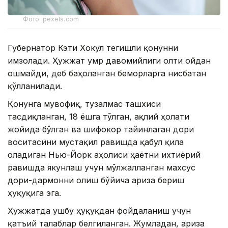
Фото: pexels.com
Губернатор Кэти Хокул тегишли қонунни
имзолади. Ҳужжат умр давомийлиги олти ойдан
ошмайди, деб баҳоланган беморларга нисбатан
қўлланилади.
Қонунга мувофиқ, тузалмас ташхиси
тасдиқланган, 18 ёшга тўлган, ақлий ҳолати
жойида бўлган ва шифокор тайинлаган дори
воситасини мустақил равишда қабул қила
оладиган Нью-Йорк аҳолиси ҳаётни ихтиёрий
равишда якунлаш учун мўлжалланган махсус
дори-дармонни олиш бўйича ариза бериш
ҳуқуқига эга.
Ҳужжатда ушбу ҳуқуқдан фойдаланиш учун
қатъий талаблар белгиланган. Жумладан, ариза