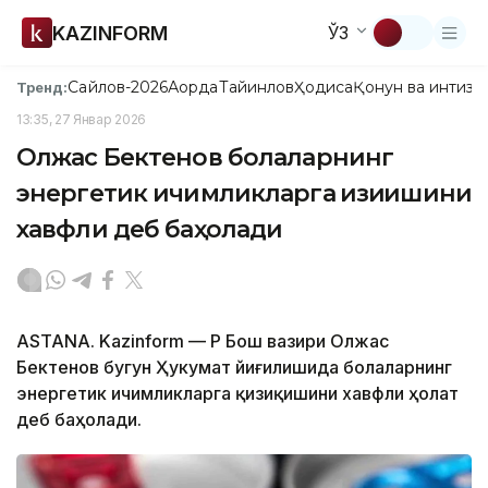
KAZINFORM
ЎЗ
Сайлов-2026
Ақорда
Тайинлов
Ҳодиса
Қонун ва интизо
Тренд:
13:35, 27 Январ 2026
Олжас Бектенов болаларнинг
энергетик ичимликларга қизиқишини
хавфли деб баҳолади
ASTANA. Kazinform — ҚР Бош вазири Олжас
Бектенов бугун Ҳукумат йиғилишида болаларнинг
энергетик ичимликларга қизиқишини хавфли ҳолат
деб баҳолади.