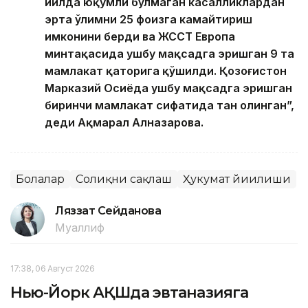
йилда юқумли бўлмаган касалликлардан
эрта ўлимни 25 фоизга камайтириш
имконини берди ва ЖССТ Европа
минтақасида ушбу мақсадга эришган 9 та
мамлакат қаторига қўшилди. Қозоғистон
Марказий Осиёда ушбу мақсадга эришган
биринчи мамлакат сифатида тан олинган”,
деди Ақмарал Алназарова.
Болалар
Соғлиқни сақлаш
Ҳукумат йиғилиши
Ляззат Сейданова
Муаллиф
17:38, 06 Август 2026
Нью-Йорк АҚШда эвтаназияга