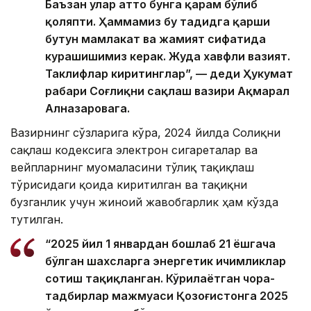
Баъзан улар ҳатто бунга қарам бўлиб
қоляпти. Ҳаммамиз бу таҳдидга қарши
бутун мамлакат ва жамият сифатида
курашишимиз керак. Жуда хавфли вазият.
Таклифлар киритинглар”, — деди Ҳукумат
раҳбари Соғлиқни сақлаш вазири Ақмарал
Алназаровага.
Вазирнинг сўзларига кўра, 2024 йилда Соғлиқни
сақлаш кодексига электрон сигареталар ва
вейпларнинг муомаласини тўлиқ тақиқлаш
тўғрисидаги қоида киритилган ва тақиқни
бузганлик учун жиноий жавобгарлик ҳам кўзда
тутилган.
“2025 йил 1 январдан бошлаб 21 ёшгача
бўлган шахсларга энергетик ичимликлар
сотиш тақиқланган. Кўрилаётган чора-
тадбирлар мажмуаси Қозоғистонга 2025