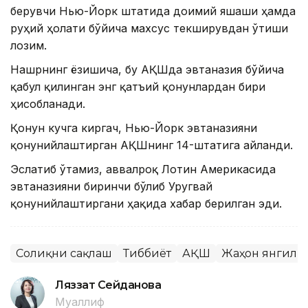
берувчи Нью-Йорк штатида доимий яшаши ҳамда
руҳий ҳолати бўйича махсус текширувдан ўтиши
лозим.
Нашрнинг ёзишича, бу АҚШда эвтаназия бўйича
қабул қилинган энг қатъий қонунлардан бири
ҳисобланади.
Қонун кучга киргач, Нью-Йорк эвтаназияни
қонунийлаштирган АҚШнинг 14-штатига айланди.
Эслатиб ўтамиз, аввалроқ Лотин Америкасида
эвтаназияни биринчи бўлиб Уругвай
қонунийлаштиргани ҳақида хабар берилган эди.
Соғлиқни сақлаш
Тиббиёт
АҚШ
Жаҳон янгили
Ляззат Сейданова
Муаллиф