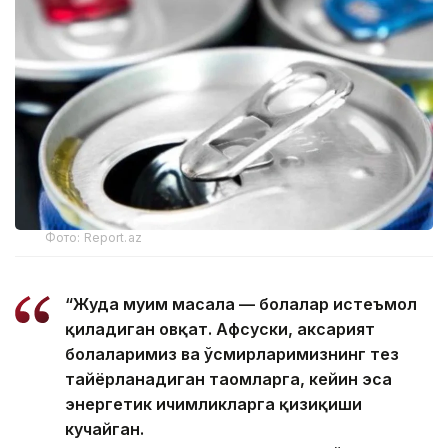
Фото: Report.az
“Жуда муҳим масала — болалар истеъмол
қиладиган овқат. Афсуски, аксарият
болаларимиз ва ўсмирларимизнинг тез
тайёрланадиган таомларга, кейин эса
энергетик ичимликларга қизиқиши
кучайган.