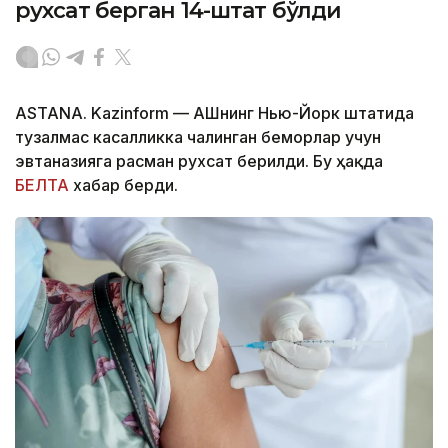
рухсат берган 14-штат бўлди
ASTANA. Kazinform — АҚШнинг Нью-Йорк штатида
тузалмас касалликка чалинган беморлар учун
эвтаназияга расман рухсат берилди. Бу ҳақда
БЕЛТА
хабар берди.