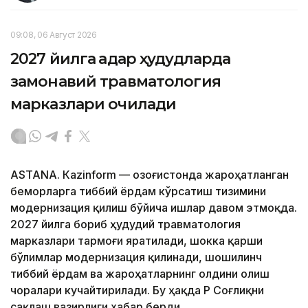
09:08, 06 Август 2026
2027 йилга қадар ҳудудларда
замонавий травматология
марказлари очилади
ASTANА. Кazinform — Қозоғистонда жароҳатланган
беморларга тиббий ёрдам кўрсатиш тизимини
модернизация қилиш бўйича ишлар давом этмоқда.
2027 йилга бориб ҳудудий травматология
марказлари тармоғи яратилади, шокка қарши
бўлимлар модернизация қилинади, шошилинч
тиббий ёрдам ва жароҳатларнинг олдини олиш
чоралари кучайтирилади. Бу ҳақда ҚР Соғлиқни
сақлаш вазирлиги хабар берди.