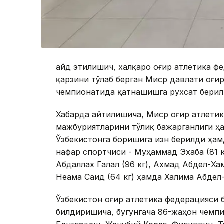
Қайд этилишич, халқаро оғир атлетика ф
қарзини тўлаб берган Миср давлати оғи
чемпионатида қатнашишга рухсат берил
Хабарда айтилишича, Миср оғир атлети
мажбуриятларини тўлиқ бажарганлиги ҳ
Ўзбекистонга боришига изн берилди ҳа
нафар спортчиси - Муҳаммад Эхаба (81 к
Абдаллах Галал (96 кг), Ахмад Абдел-Хам
Неама Саид (64 кг) ҳамда Халима Абдел-
Ўзбекистон оғир атлетика федерацияси
билдиришича, бугунгача 86-жаҳон чемп