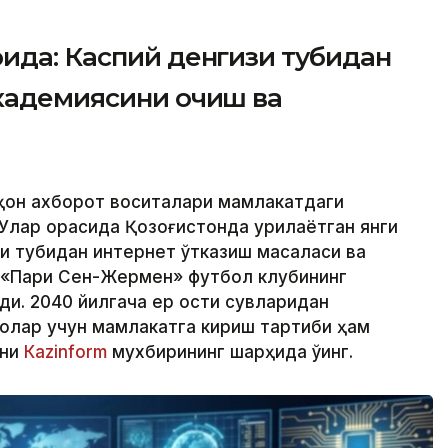
ида: Каспий денгизи тубидан
академиясини очиш ва
аҳон ахборот воситалари мамлакатдаги
Улар орасида Қозоғистонда қурилаётган янги
зи тубидан интернет ўтказиш масаласи ва
 «Пари Сен-Жермен» футбол клубининг
ди. 2040 йилгача ер ости сувларидан
олар учун мамлакатга кириш тартиби ҳам
тни
Кazinform
мухбирининг шарҳида ўқинг.