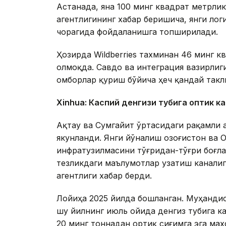
Астанада, яна 100 минг квадрат метрл
агентлигининг хабар беришича, янги ло
чорагида фойдаланишга топширилади.
Ҳозирда Wildberries тахминан 46 минг 
олмоқда. Савдо ва интеграция вазирлиги
омборлар қуриш бўйича ҳеч қандай такл
Xinhuа: Каспий денгизи тубига оптик к
Ақтау ва Сумгайит ўртасидаги рақамли 
якунланди. Янги йўналиш Қозоғистон ва
инфратузилмасини тўғридан-тўғри боғл
тезликдаги маълумотлар узатиш каналиг
агентлиги хабар берди.
Лойиҳа 2025 йилда бошланган. Муҳандис
шу йилнинг июль ойида денгиз тубига к
20 минг тоннадан ортиқ сиғимга эга ма