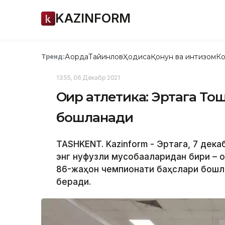
KAZINFORM
Ақорда
Тайинлов
Ҳодиса
Қонун ва интизом
Ко
Тренд:
13:55, 06 Декабр 2021
Оғир атлетика: Эртага Т
бошланади
TASHKENT. Kazinform - Эртага, 7 дек
энг нуфузли мусобақаларидан бири – 
86-жаҳон чемпионати баҳслари бошлан
беради.