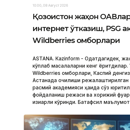
10:00, 08 Август 2026
Қозоғистон жаҳон ОАВлар
интернет ўтказиш, PSG 
Wildberries омборлари
ASTANА. Кazinform - Одатдагидек, ж
кўплаб масалаларни кенг ёритдилар. 
Wildberries омборлари, Каспий денги
Астанада очилиши режалаштирилган
расмий академияси ҳақида сўз юритил
фойдаланиш режаси ва хорижий фуқар
қизиқарли кўринди. Батафсил маълумо