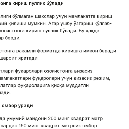
тонга кириш пуллик бўлади
олиги бўлмаган шахслар учун мамлакатга кириш
ий қилиши мумкин. Агар ушбу ўзгариш қўллаб-
зоғистонга кириш пуллик бўлади. Бу ҳақда
ар берди.
истонга рақамли форматда киришга имкон беради
 шароит яратади.
тлари фуқаролари Қозоғистонга визасиз
амлакатлари фуқаролари учун визасиз режим,
латлар фуқароларига қисқа муддатли
лади.
а омбор қуради
онда умумий майдони 260 минг квадрат метр
Улардан 160 минг квадрат метрлик омбор