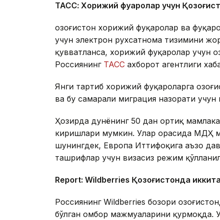
ТАСС: Хорижий фуқаролар учун Қозоғис
Қозоғистон хорижий фуқаролар ва фуқар
учун электрон рухсатнома тизимини жор
қувватланса, хорижий фуқаролар учун Қо
Россиянинг
ТАСС
ахборот агентлиги хаб
Янги тартиб хорижий фуқароларга Қозоғ
ва бу самарали миграция назорати учун
Ҳозирда дунёнинг 50 дан ортиқ мамлака
киришлари мумкин. Улар орасида МДҲ м
шунингдек, Европа Иттифоқига аъзо дав
ташрифлар учун визасиз режим қўллани
Report: Wildberries Қозоғистонда иккит
Россиянинг Wildberries бозори Қозоғист
бўлган омбор мажмуаларини қурмоқда. 