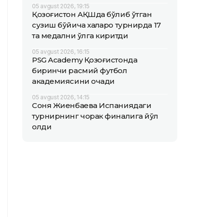
05 avgust 2026, 19:15
Қозоғистон АҚШда бўлиб ўтган
сузиш бўйича халқаро турнирда 17
та медални қўлга киритди
05 avgust 2026, 16:15
PSG Academy Қозоғистонда
биринчи расмий футбол
академиясини очади
05 avgust 2026, 14:15
Соня Жиенбаева Испаниядаги
турнирнинг чорак финалига йўл
олди