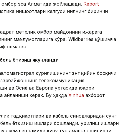
ик омбор эса Алматида жойлашади.
Report
гистика иншоотлари келгуси йилнинг биринчи
квадрат метрлик омбор майдонини ижарага
нинг маълумотларига кўра, Wildberries қўшимча
иф олмаган.
абель ётқизиш якунланди
автомагистрал қурилишининг энг қийин босқичи
 Озарбайжоннинг телекоммуникация
аши ва Осиё ва Европа ўртасида юқори
а айланиши керак. Бу ҳақда
Xinhua
ахборот
лик тадқиқотлари ва кабель синовларидан сўнг,
абель ётқизиш ишлари бошланди. Қурилиш ишлари
хсус кема ёрдамида куну тун амалга оширилди.