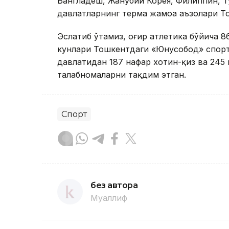
Бангладеш, Жанубий Корея, Филиппин, Т
давлатларнинг терма жамоа аъзолари Т
Эслатиб ўтамиз, оғир атлетика бўйича 
кунлари Тошкентдаги «Юнусобод» спорт
давлатидан 187 нафар хотин-қиз ва 245
талабномаларни тақдим этган.
Спорт
без автора
Муаллиф