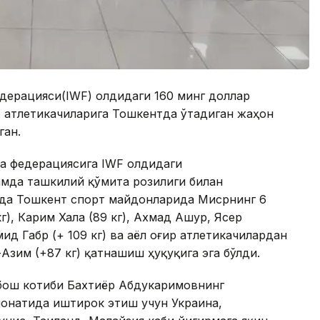
едерацияси(IWF) олдидаги 160 минг доллар
р атлетикачиларига Тошкентда ўтадиган жаҳон
ган.
ка федерациясига IWF олдидаги
амда ташкилий қўмита розилиги билан
мда Тошкент спорт майдонларида Мисрнинг 6
г), Карим Хала (89 кг), Ахмад Ашур, Ясер
ид Габр (+ 109 кг) ва аёл оғир атлетикачилардан
Азим (+87 кг) қатнашиш ҳуқуқига эга бўлди.
 бош котиби Бахтиёр Абдукаримовнинг
ионатида иштирок этиш учун Украина,