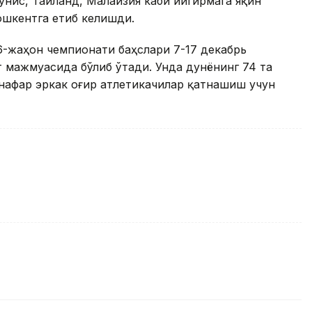
унис, Таиланд, Малайзия каби йигирмага яқин
ошкентга етиб келишди.
86-жаҳон чемпионати баҳслари 7-17 декабрь
 мажмуасида бўлиб ўтади. Унда дунёнинг 74 та
 нафар эркак оғир атлетикачилар қатнашиш учун