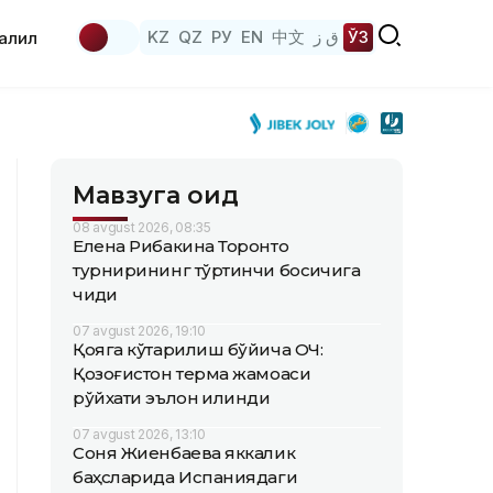
KZ
QZ
РУ
EN
中文
ق ز
ЎЗ
аҳлил
Мавзуга оид
08 avgust 2026, 08:35
Елена Рибакина Торонто
турнирининг тўртинчи босқичига
чиқди
07 avgust 2026, 19:10
Қояга кўтарилиш бўйича ОЧ:
Қозоғистон терма жамоаси
рўйхати эълон қилинди
07 avgust 2026, 13:10
Соня Жиенбаева яккалик
баҳсларида Испаниядаги