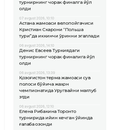
турнирнинг чорак финалга йўл
олди
07 avgust 2026, 10:10
Астана жамоаси велопойгачиси
Кристиан Скарони “Польша
тури”да иккинчи ўринни эгаллади
06 avgust 2026, 14:10
Денис Евсеев Туркиядаги
турнирнинг чорак финалига йўл
олди
06 avgust 2026, 13:39
Қозоғистон терма жамоаси сув
полоси бўйича жаҳон
чемпионатида Уругвайни мағлуб
этди
06 avgust 2026, 12:10
Елена Рибакина Торонто
турнирида қийин кечган ўйинда
ғалаба қозонди