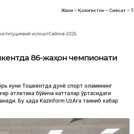
Жаҳон
Қозоғистон
Сиёсат
Т
нституциявий ислоҳот
Сайлов-2026
ошкентда 86-жаҳон чемпионати
абрь куни Тошкентда дунё спорт оламининг
оғир атлетика бўйича катталар ўртасидаги
ади. Бу ҳақда Kazinform UzAга таяниб хабар