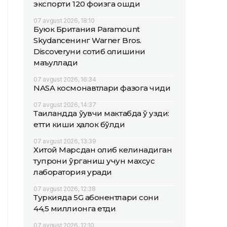
экспорти 120 фоизга ошди
07 avgust 2026, 18:10
Буюк Британия Paramount
Skydanceнинг Warner Bros.
Discoveryни сотиб олишини
маъқуллади
07 avgust 2026, 16:34
NASA космонавтлари фазога чиқди
07 avgust 2026, 14:37
Таиландда ўқувчи мактабда ўқ узди:
етти киши ҳалок бўлди
07 avgust 2026, 13:39
Хитой Марсдан олиб келинадиган
тупроқни ўрганиш учун махсус
лаборатория қуради
07 avgust 2026, 12:38
Туркияда 5G абонентлари сони
44,5 миллионга етди
07 avgust 2026, 12:10