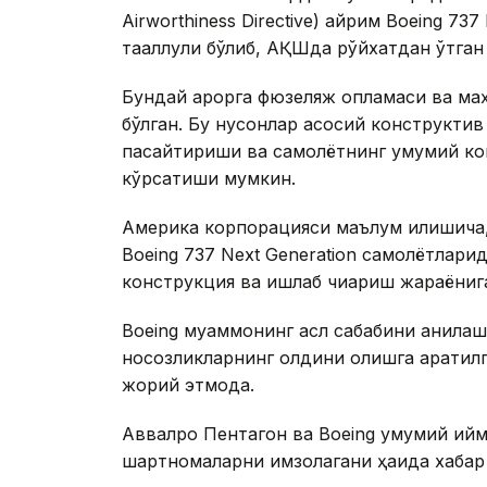
Airworthiness Directive) айрим Boeing 73
тааллуқли бўлиб, АҚШда рўйхатдан ўтган
Бундай қарорга фюзеляж қопламаси ва ма
бўлган. Бу нуқсонлар асосий конструкти
пасайтириши ва самолётнинг умумий ко
кўрсатиши мумкин.
Америка корпорацияси маълум қилишича,
Boeing 737 Next Generation самолётлари
конструкция ва ишлаб чиқариш жараёнига
Boeing муаммонинг асл сабабини аниқла
носозликларнинг олдини олишга қаратил
жорий этмоқда.
Аввалроқ Пентагон ва Boeing умумий қий
шартномаларни имзолагани ҳақида хабар