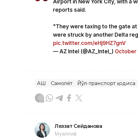
Airport in New York City, with a 
reports said.
"They were taxing to the gate at
were struck by another Delta reg
pic.twitter.com/eHj9HZ7gnV
— AZ Intel (@AZ_Intel_)
October 
АҚШ
Самолёт
Йўл-транспорт ҳодиса
Ляззат Сейданова
Муаллиф