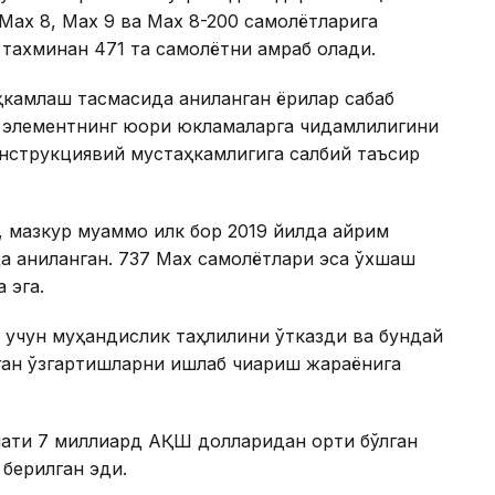
7 Max 8, Max 9 ва Max 8-200 самолётларига
 тахминан 471 та самолётни қамраб олади.
ҳкамлаш тасмасида аниқланган ёриқлар сабаб
в элементнинг юқори юкламаларга чидамлилигини
нструкциявий мустаҳкамлигига салбий таъсир
 мазкур муаммо илк бор 2019 йилда айрим
да аниқланган. 737 Max самолётлари эса ўхшаш
 эга.
ш учун муҳандислик таҳлилини ўтказди ва бундай
ган ўзгартишларни ишлаб чиқариш жараёнига
мати 7 миллиард АҚШ долларидан ортиқ бўлган
 берилган эди.