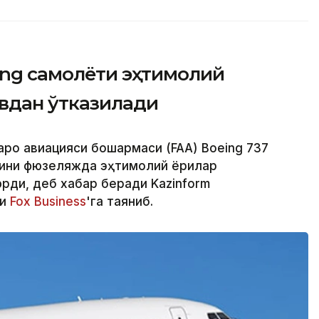
ing самолёти эҳтимолий
увдан ўтказилади
аро авиацияси бошқармаси (FAA) Boeing 737
ини фюзеляжда эҳтимолий ёриқлар
ди, деб хабар беради Kazinform
ри
Fox Business
'га таяниб.