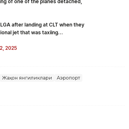
wing of one of the planes detached,
 LGA after landing at CLT when they
ional jet that was taxiing…
2, 2025
Жаҳон янгиликлари
Аэропорт