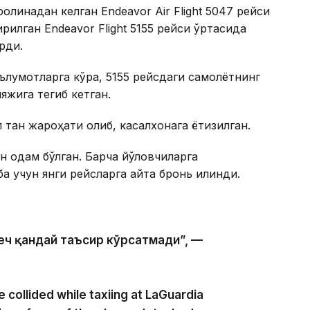
ролинадан келган Endeavor Air Flight 5047 рейси
илган Endeavor Flight 5155 рейси ўртасида
рди.
лумотларга кўра, 5155 рейсдаги самолётнинг
яжига тегиб кетган.
тан жароҳати олиб, касалхонага ётқизилган.
н одам бўлган. Барча йўловчиларга
учун янги рейсларга қайта бронь қилинди.
еч қандай таъсир кўрсатмади”, —
collided while taxiing at LaGuardia