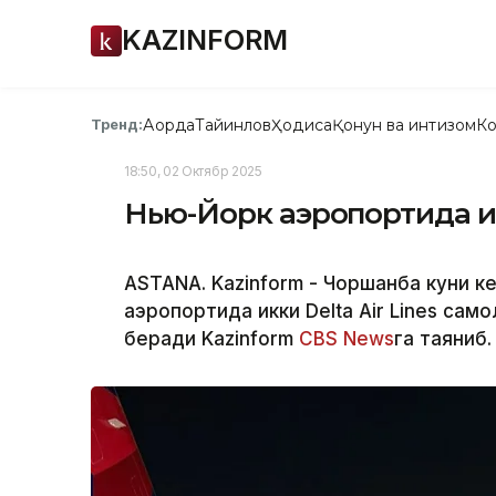
KAZINFORM
Ақорда
Тайинлов
Ҳодиса
Қонун ва интизом
Ко
Тренд:
18:50, 02 Октябр 2025
Нью-Йорк аэропортида и
ASTANA. Kazinform - Чоршанба куни к
аэропортида икки Delta Air Lines сам
беради Kazinform
CBS News
га таяниб.