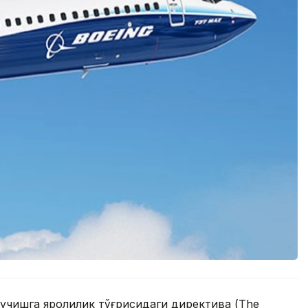
 учишга яроқлилик тўғрисидаги директива (The