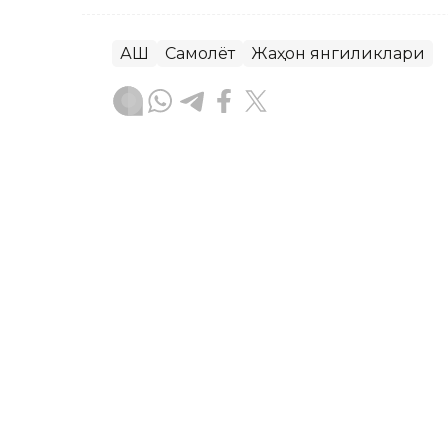
АҚШ
Самолёт
Жаҳон янгиликлари
Ляззат Сейданова
Муаллиф
17:15, 28 Июл 2026
Қозоғистондан Хитой ва 
авиарейслар очилади
ASTANА. Кazinform - Қозоғистонликл