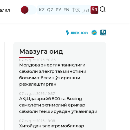
KZ
QZ
РУ
EN
中文
ق ز
ЎЗ
аҳлил
Мавзуга оид
07 avgust 2026, 20:36
Молдова энергия танқислиги
сабабли электр таъминотини
босқичма-босқич ўчиришни
режалаштирган
07 avgust 2026, 19:37
АҚШда қарийб 500 та Boeing
самолёти эҳтимолий ёриқлар
сабабли текширувдан ўтказилади
07 avgust 2026, 18:38
Хитойдан электромобиллар