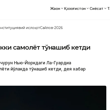
Жаҳон
Қозоғистон
Сиёсат
Т
нституциявий ислоҳот
Сайлов-2026
кки самолёт тўқнашиб кетди
ечқурун Нью-Йоркдаги Ла-Гуардиа
олёти йўлакда тўқнашиб кетди, дея хабар