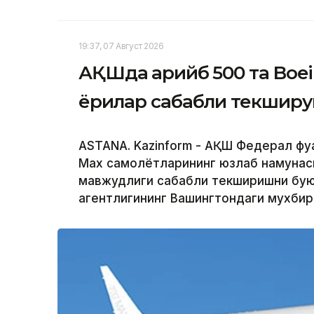
19:37, 07 Август 2026
АҚШда қарийб 500 та Boe
ёриқлар сабабли текшир
ASTANA. Kazinform - АҚШ Федерал фуқ
Max самолётларининг юзлаб намунас
мавжудлиги сабабли текширишни буюр
агентлигининг Вашингтондаги мухби