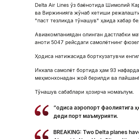
Delta Air Lines ўз баёнотида Шимолий Ка
ва Виржинияга жўнаб кетиши режалаштир
"паст тезликда тўқнашув" ҳақида хабар бе
Авиакомпаниядан олинган дастлабки маъ
қаноти 5047 рейсдаги самолётнинг фюзел
Ҳодиса натижасида борткузатувчи енгил 
Иккала самолёт бортида ҳам 93 нафарда
меҳмонхонадан жой берилди ва пайшанба 
Тўқнашув сабаблари ҳозирча номаълум.
“Ҳодиса аэропорт фаолиятига ҳ
деди порт маъмурияти.
BREAKING: Two Delta planes have 