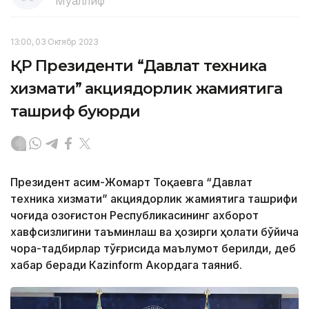
Муаллиф
13:00, 03 Октябр 2023
ҚР Президенти “Давлат техника
хизмати” акциядорлик жамиятига
ташриф буюрди
Президент Қасим-Жомарт Тоқаевга “Давлат
техника хизмати” акциядорлик жамиятига ташрифи
чоғида Қозоғистон Республикасининг ахборот
хавфсизлигини таъминлаш ва ҳозирги ҳолати бўйича
чора-тадбирлар тўғрисида маълумот берилди, деб
хабар беради Каzinform Акордага таяниб.