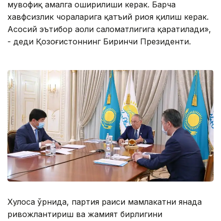
мувофиқ амалга оширилиши керак. Барча
хавфсизлик чораларига қатъий риоя қилиш керак.
Асосий эътибор аҳоли саломатлигига қаратилади»,
- деди Қозоғистоннинг Биринчи Президенти.
Хулоса ўрнида, партия раиси мамлакатни янада
ривожлантириш ва жамият бирлигини