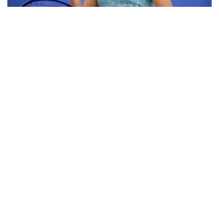
Фото: ktf.kz
Дунёнинг 829-ракеткаси, ушбу мусобақанинг 3-
ракеткаси А. Саөиндиыова финалда жаҳон
рейтингида 1253-ўринни эгаллаб турган
ҳиндистонлик Вайшнави Адкарга қарши
чемпионлик учун кураш олиб борди.
Биринчи партия кескин курашлар остида ўтди,
Аружан тай-брейкда муваффақиятли ўйнади - 7:6
(8:6).
Иккинчи сетда қозоғистонлик ёш теннисчи
рақибига ҳеч қандай имконият қолдирмади - 6:0.
Шу тариқа Аружан Сағиндиқова муҳим ғалабага