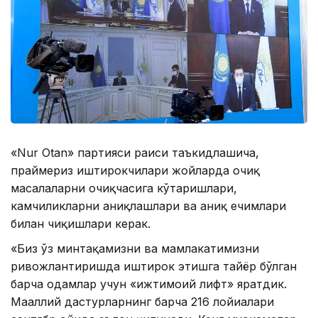
«Nur Otan» партияси раиси таъкидлашича,
праймериз иштирокчилари жойларда очиқ
масалаларни очиқчасига кўтаришлари,
камчиликларни аниқлашлари ва аниқ ечимлари
билан чиқишлари керак.
«Биз ўз минтақамизни ва мамлакатимизни
ривожлантиришда иштирок этишга тайёр бўлган
барча одамлар учун «ижтимоий лифт» яратдик.
Маҳаллий дастурларнинг барча 216 лойиҳалари