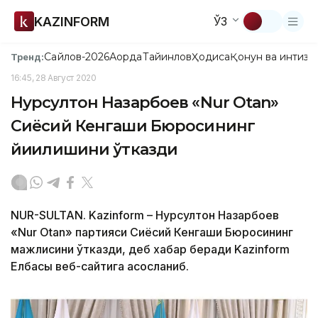
KAZINFORM
ЎЗ
Сайлов-2026
Ақорда
Тайинлов
Ҳодиса
Қонун ва интизо
Тренд:
16:45, 28 Август 2020
Нурсултон Назарбоев «Nur Otan»
Сиёсий Кенгаши Бюросининг
йиғилишини ўтказди
NUR-SULTAN. Kazinform – Нурсултон Назарбоев
«Nur Otan» партияси Сиёсий Кенгаши Бюросининг
мажлисини ўтказди, деб хабар беради Kazinform
Елбасы веб-сайтига асосланиб.