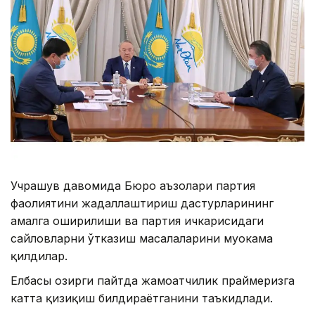
Учрашув давомида Бюро аъзолари партия
фаолиятини жадаллаштириш дастурларининг
амалга оширилиши ва партия ичкарисидаги
сайловларни ўтказиш масалаларини муҳокама
қилдилар.
Елбасы ҳозирги пайтда жамоатчилик праймеризга
катта қизиқиш билдираётганини таъкидлади.