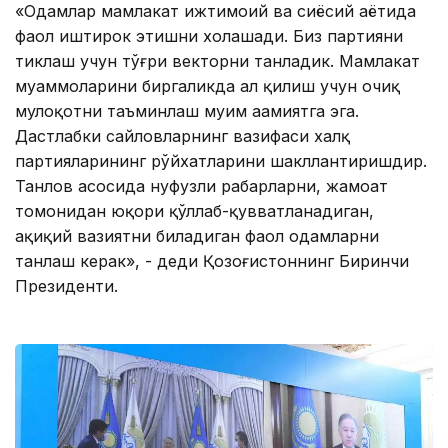
«Одамлар мамлакат ижтимоий ва сиёсий ҳаётида
фаол иштирок этишни хоҳлашади. Биз партияни
тиклаш учун тўғри векторни танладик. Мамлакат
муаммоларини биргаликда ҳал қилиш учун очиқ
мулоқотни таъминлаш муҳим аҳамиятга эга.
Дастлабки сайловларнинг вазифаси халқ
партияларининг рўйхатларини шакллантиришдир.
Танлов асосида нуфузли раҳбарларни, жамоат
томонидан юқори қўллаб-қувватланадиган,
ҳақиқий вазиятни биладиган фаол одамларни
танлаш керак», - деди Қозоғистоннинг Биринчи
Президенти.