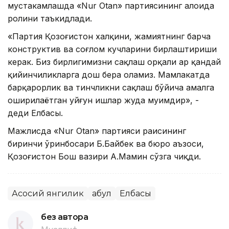
мустаҳкамлашда «Nur Otan» партиясининг алоҳида
ролини таъкидлади.
«Партия Қозоғистон халқини, жамиятнинг барча
конструктив ва соғлом кучларини бирлаштириши
керак. Биз бирлигимизни сақлаш орқали ҳар қандай
қийинчиликларга дош бера оламиз. Мамлакатда
барқарорлик ва тинчликни сақлаш бўйича амалга
оширилаётган уйғун ишлар жуда муҳимдир», -
деди Елбасы.
Мажлисда «Nur Otan» партияси раисининг
биринчи ўринбосари Б.Байбек ва бюро аъзоси,
Қозоғистон Бош вазири А.Мамин сўзга чиқди.
Асосий янгилик
Қабул
Елбасы
без автора