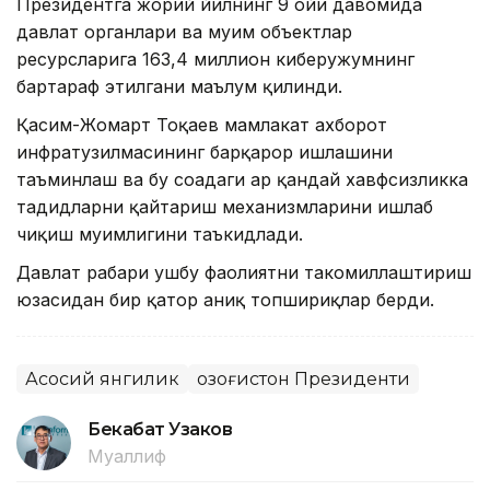
Президентга жорий йилнинг 9 ойи давомида
давлат органлари ва муҳим объектлар
ресурсларига 163,4 миллион киберҳужумнинг
бартараф этилгани маълум қилинди.
Қасим-Жомарт Тоқаев мамлакат ахборот
инфратузилмасининг барқарор ишлашини
таъминлаш ва бу соҳадаги ҳар қандай хавфсизликка
таҳдидларни қайтариш механизмларини ишлаб
чиқиш муҳимлигини таъкидлади.
Давлат раҳбари ушбу фаолиятни такомиллаштириш
юзасидан бир қатор аниқ топшириқлар берди.
Асосий янгилик
Қозоғистон Президенти
Бекабат Узаков
Муаллиф