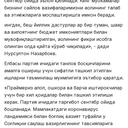
сентябр ойида эълон қилинади. Кенг муҳокамалар
бизнинг сайлов вазифаларимизни аҳолининг талаб
ва эҳтиёжларига мослаштиришга имкон беради.
ингдек, беш йиллик дастурлар ҳар бир туман, шаҳар
ва вилоятнинг бюджет имкониятлари билан
мувофиқлаштирилган, аҳолининг фикри ҳисобга
олинган ҳолда қайта кўриб чиқилади», - деди
Нурсултон Назарбоев.
Елбасы партия ичидаги танлов босқичларини
амалга ошириш учун сифатли ташкил этилган
ишларни таъминлаш муҳимлигига эътибор қаратди.
«Праймериз ҳалол, ошкора ва барча иштирокчилар
учун бир хил қоидалар билан ташкил этилиши
керак. Партия ичидаги тарғибот сентябр ойида
бошланади. Мамлакатдаги коронавирус
пандемияси билан боғлиқ вазият туфайли у
Соғлиқни сақлаш вазирлигининг тавсияларига