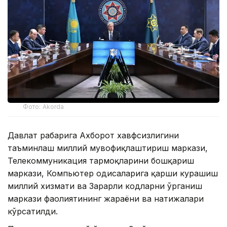
Фото: Akorda
Давлат раҳбарига Ахборот хавфсизлигини
таъминлаш миллий мувофиқлаштириш маркази,
Телекоммуникация тармоқларини бошқариш
маркази, Компьютер ҳодисаларига қарши курашиш
миллий хизмати ва Зарарли кодларни ўрганиш
маркази фаолиятининг жараёни ва натижалари
кўрсатилди.