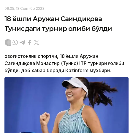
09:05, 18 Сентябр 2023
18 ёшли Аружан Сағиндиқова
Тунисдаги турнир ғолиби бўлди
Қозоғистонлик спортчи, 18 ёшли Аружан
Сағиндиқова Монастир (Тунис) ITF турнири ғолиби
бўлди, деб хабар беради Каzinform мухбири.