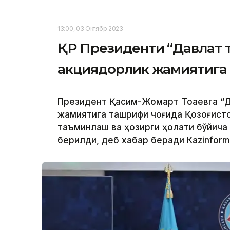
13:00, 03 Октябр 2023
ҚР Президенти “Давлат 
акциядорлик жамиятига
Президент Қасим-Жомарт Тоқаевга “Д
жамиятига ташрифи чоғида Қозоғисто
таъминлаш ва ҳозирги ҳолати бўйича
берилди, деб хабар беради Каzinform