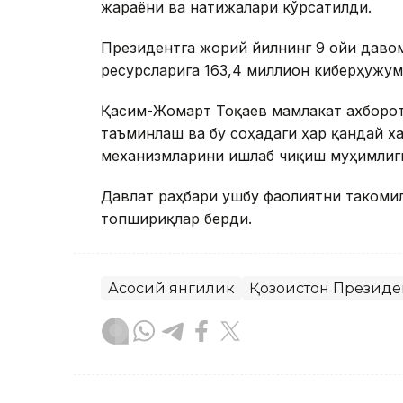
жараёни ва натижалари кўрсатилди.
Президентга жорий йилнинг 9 ойи даво
ресурсларига 163,4 миллион киберҳужум
Қасим-Жомарт Тоқаев мамлакат ахборо
таъминлаш ва бу соҳадаги ҳар қандай 
механизмларини ишлаб чиқиш муҳимлиг
Давлат раҳбари ушбу фаолиятни такоми
топшириқлар берди.
Асосий янгилик
Қозоғистон Президе