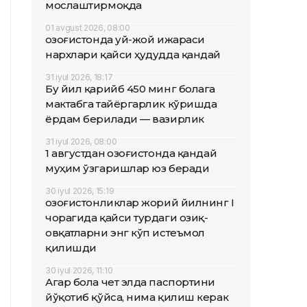
мослаштирмоқда
01 avgust 2026, 08:00
Қозоғистонда уй-жой ижараси
нархлари қайси ҳудудда қандай
31 iyul 2026, 18:17
Бу йил қарийб 450 минг болага
мактабга тайёргарлик кўришда
ёрдам берилади — вазирлик
31 iyul 2026, 08:00
1 августдан Қозоғистонда қандай
муҳим ўзгаришлар юз беради
30 iyul 2026, 15:19
Қозоғистонликлар жорий йилнинг I
чорагида қайси турдаги озиқ-
овқатларни энг кўп истеъмол
қилишди
30 iyul 2026, 11:10
Агар бола чет элда паспортини
йўқотиб қўйса, нима қилиш керак