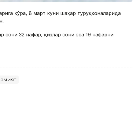
рига кўра, 8 март куни шаҳар туғруқхоналарида
н.
ар сони 32 нафар, қизлар сони эса 19 нафарни
амият