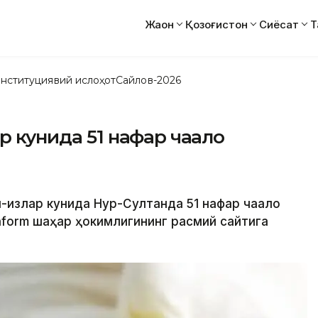
Жаҳон
Қозоғистон
Сиёсат
Т
нституциявий ислоҳот
Сайлов-2026
 кунида 51 нафар чақалоқ
-қизлар кунида Нур-Султанда 51 нафар чақалоқ
nform шаҳар ҳокимлигининг расмий сайтига