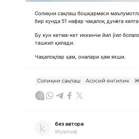
Соғлиқни сақлаш бошқармаси маълумотла
бир кунда 51 нафар чақалоқ дунёга келга
Бу кун кетма-кет иккинчи йил ўғил болал
ташкил қилади.
Чақалоқлар ҳам, оналари ҳам яхши.
Соғлиқни сақлаш
Асосий янгилик
Ж
без автора
Муаллиф