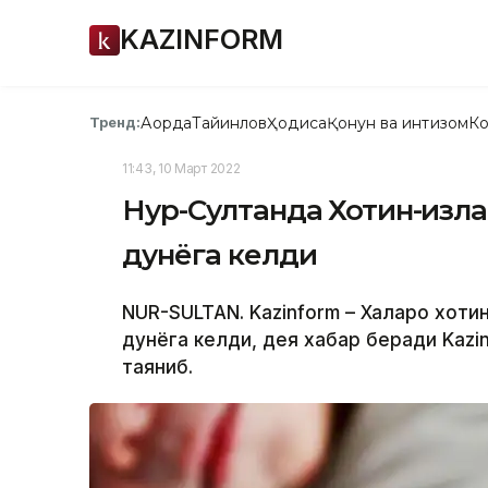
KAZINFORM
Ақорда
Тайинлов
Ҳодиса
Қонун ва интизом
Ко
Тренд:
11:43, 10 Март 2022
Нур-Султанда Хотин-қизлар
дунёга келди
NUR-SULTAN. Kazinform – Халқаро хотин
дунёга келди, дея хабар беради Kazi
таяниб.