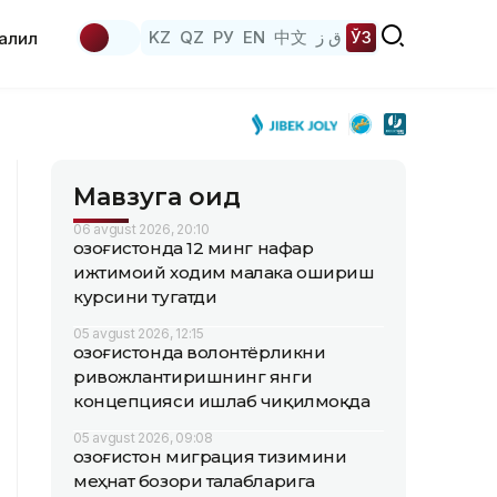
KZ
QZ
РУ
EN
中文
ق ز
ЎЗ
аҳлил
Мавзуга оид
06 avgust 2026, 20:10
Қозоғистонда 12 минг нафар
ижтимоий ходим малака ошириш
курсини тугатди
05 avgust 2026, 12:15
Қозоғистонда волонтёрликни
ривожлантиришнинг янги
концепцияси ишлаб чиқилмоқда
05 avgust 2026, 09:08
Қозоғистон миграция тизимини
меҳнат бозори талабларига