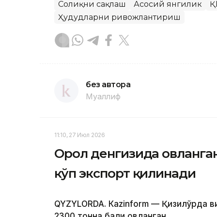
Соғлиқни сақлаш
Асосий янгилик
Қ
Ҳудудларни ривожлантириш
без автора
Муаллиф
11:10, 27 Июл 2026
Орол денгизида овланган
кўп экспорт қилинади
QYZYLORDA. Кazinform — Қизилўрда в
2300 тонна балиқ овланган.