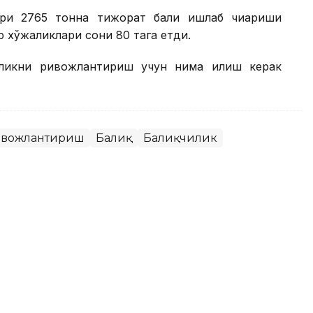
ри 2765 тонна тижорат балиқ ишлаб чиқариши
р хўжаликлари сони 80 тага етди.
иликни ривожлантириш учун нима қилиш керак
ивожлантириш
Балиқ
Балиқчилик