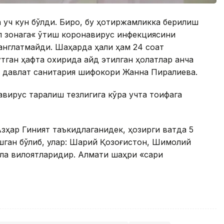
 уч кун бўлди. Бироқ, бу ҳотиржамликка берилиш
ил зонага« ўтиш коронавирус инфекциясини
англатмайди. Шаҳарда ҳали ҳам 24 соат
ўтган ҳафта охирида қайд этилган ҳолатлар анча
ш давлат санитария шифокори Жанна Пиралиева.
вирус тарқалиш тезлигига кўра учта тоифага
зҳар Гиният таъкидлаганидек, ҳозирги вақтда 5
шган бўлиб, улар: Шарқий Қозоғистон, Шимолий
ла вилоятларидир. Алмати шаҳри «сариқ