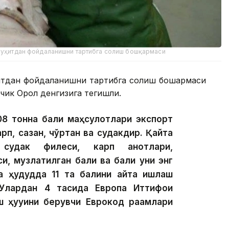
-муҳитдан фойдаланишни тартибга солиш бошқармаси
итдан фойдаланишни тартибга солиш бошқармаси
чик Орол денгизига тегишли.
08 тонна балиқ маҳсулотлари экспорт
арп, сазан, чўртан ва судакдир. Қайта
 судак филеси, карп қанотлари,
и, музлатилган балиқ ва балиқ уни энг
а ҳудудда 11 та балиқни қайта ишлаш
Улардан 4 тасида Европа Иттифоқи
 ҳуқуқини берувчи Еврокод рақамлари