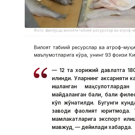
Фото: Қизилўрда вилояти табиий ресурслар ва атроф
Вилоят табиий ресурслар ва атроф-муҳ
маълумотларига кўра, унинг 93 фоизи Ки
— 12 та хорижий давлатга 18
қилинди. Уларнинг аксарияти к
ишланган маҳсулотлардан
майдаланган балиқ, балиқ филес
кўп жўнатилди. Бугунги кунд
заводи фаолият юритмоқда. 
мамлакатларига экспорт қилиш
мавжуд, — дейилади хабарда.