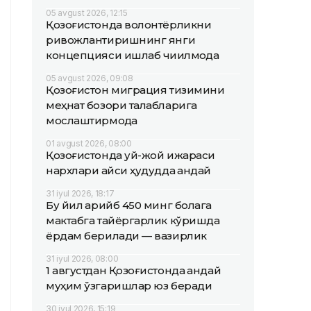
05 avgust 2026, 12:15
Қозоғистонда волонтёрликни
ривожлантиришнинг янги
концепцияси ишлаб чиқилмоқда
05 avgust 2026, 09:08
Қозоғистон миграция тизимини
меҳнат бозори талабларига
мослаштирмоқда
01 avgust 2026, 08:00
Қозоғистонда уй-жой ижараси
нархлари қайси ҳудудда қандай
31 iyul 2026, 18:17
Бу йил қарийб 450 минг болага
мактабга тайёргарлик кўришда
ёрдам берилади — вазирлик
31 iyul 2026, 08:00
1 августдан Қозоғистонда қандай
муҳим ўзгаришлар юз беради
30 iyul 2026, 15:19