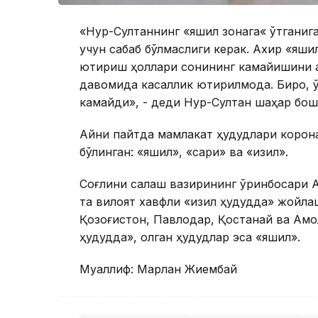
«Нур-Султаннинг «яшил зонага« ўтганига
учун сабаб бўлмаслиги керак. Ахир «яш
юқтириш ҳоллари сонининг камайишини 
давомида касаллик юқтирилмоқда. Бироқ, 
камайди», - деди Нур-Султан шаҳар бо
Айни пайтда мамлакат ҳудудлари корона
бўлинган: «яшил», «сариқ» ва «қизил».
Соғлиқни сақлаш вазирининг ўринбосари А
та вилоят хавфли «қизил ҳудудда» жойла
Қозоғистон, Павлодар, Қостанай ва Ақмо
ҳудудда», қолган ҳудудлар эса «яшил».
Муаллиф: Марлан Жиембай