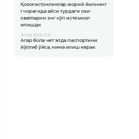
Қозоғистонликлар жорий йилнинг
I чорагида қайси турдаги озиқ-
овқатларни энг кўп истеъмол
қилишди
30 iyul 2026, 11:10
Агар бола чет элда паспортини
йўқотиб қўйса, нима қилиш керак