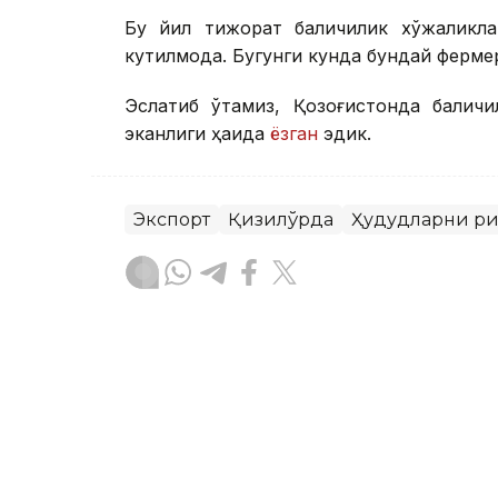
Бу йил тижорат балиқчилик хўжаликла
кутилмоқда. Бугунги кунда бундай ферме
Эслатиб ўтамиз, Қозоғистонда балиқч
эканлиги ҳақида
ёзган
эдик.
Экспорт
Қизилўрда
Ҳудудларни р
Бекабат Узаков
Муаллиф
17:50, 22 Июл 2026