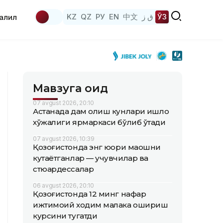
KZ
QZ
РУ
EN
中文
ق ز
ЎЗ
аҳлил
Мавзуга оид
07 avgust 2026, 20:10
Астанада дам олиш кунлари қишлоқ
хўжалиги ярмаркаси бўлиб ўтади
07 avgust 2026, 10:39
Қозоғистонда энг юқори маошни
кутаётганлар — учувчилар ва
стюардессалар
06 avgust 2026, 20:10
Қозоғистонда 12 минг нафар
ижтимоий ходим малака ошириш
курсини тугатди