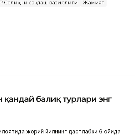
Р Соғлиқни сақлаш вазирлиги
Жамият
 қандай балиқ турлари энг
илоятида жорий йилнинг дастлабки 6 ойида