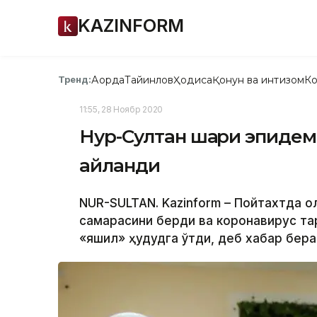
KAZINFORM
Ақорда
Тайинлов
Ҳодиса
Қонун ва интизом
Ко
Тренд:
11:55, 28 Ноябр 2020
Нур-Султан шаҳри эпидеми
айланди
NUR-SULTAN. Kazinform – Пойтахтда о
самарасини берди ва коронавирус тар
«яшил» ҳудудга ўтди, деб хабар бера