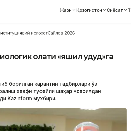
Жаҳон
Қозоғистон
Сиёсат
Т
нституциявий ислоҳот
Сайлов-2026
ологик ҳолати «яшил ҳудуд»га
либ борилган карантин тадбирлари ўз
қалиш хавфи туфайли шаҳар «сариқ»дан
ди Kazinform мухбири.