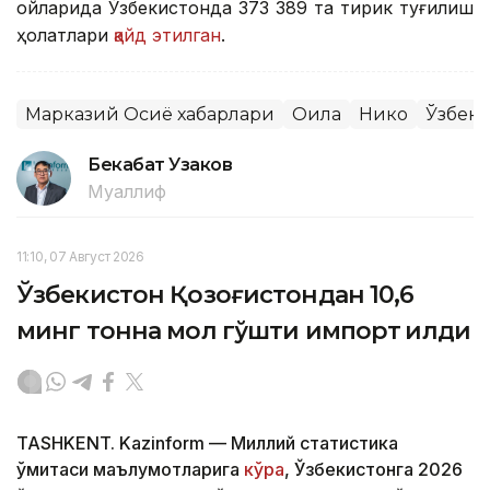
ойларида Ўзбекистонда 373 389 та тирик туғилиш
ҳолатлари
қайд этилган
.
Марказий Осиё хабарлари
Оила
Никоҳ
Ўзбеки
Бекабат Узаков
Муаллиф
11:10, 07 Август 2026
Ўзбекистон Қозоғистондан 10,6
минг тонна мол гўшти импорт қилди
TASHKENT. Kazinform — Миллий статистика
қўмитаси маълумотларига
кўра
, Ўзбекистонга 2026