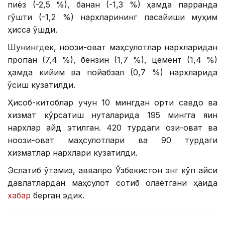
пиёз (-2,5 %), банан (-1,3 %) ҳамда парранда
гўшти (-1,2 %) нархларининг пасайиши муҳим
ҳисса қўшди.
Шунингдек, ноозиқ-овқат маҳсулотлар нархларидан
пропан (7,4 %), бензин (1,7 %), цемент (1,4 %)
ҳамда кийим ва пойабзал (0,7 %) нархларида
ўсиш кузатилди.
Ҳисоб-китоблар учун 10 мингдан ортиқ савдо ва
хизмат кўрсатиш нуқталарида 195 мингга яқин
нархлар қайд этилган. 420 турдаги озиқ-овқат ва
ноозиқ-овқат маҳсулотлари ва 90 турдаги
хизматлар нархлари кузатилди.
Эслатиб ўтамиз, аввалроқ Ўзбекистон энг кўп қайси
давлатлардан маҳсулот сотиб олаётгани ҳақида
хабар
берган эдик.