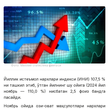
Фото: Миллий статистика қўмитаси
Йиллик истеъмол нархлари индекси (ИНИ) 107,5 %
ни ташкил этиб, ўтган йилнинг шу ойига (2024 йил
ноябрь — 110,0 %) нисбатан 2,5 фоиз бандга
пасайди.
Ноябрь ойида озиқ-овқат маҳсулотлари нархлари