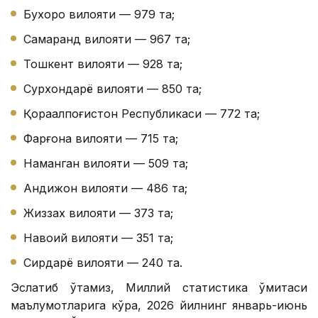
Бухоро вилояти — 979 та;
Самарқанд вилояти — 967 та;
Тошкент вилояти — 928 та;
Сурхондарё вилояти — 850 та;
Қорақалпоғистон Республикаси — 772 та;
Фарғона вилояти — 715 та;
Наманган вилояти — 509 та;
Андижон вилояти — 486 та;
Жиззах вилояти — 373 та;
Навоий вилояти — 351 та;
Сирдарё вилояти — 240 та.
Эслатиб ўтамиз, Миллий статистика қўмитаси
маълумотларига кўра, 2026 йилнинг январь-июнь