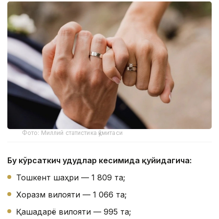
Фото: Миллий статистика қўмитаси
Бу кўрсаткич ҳудудлар кесимида қуйидагича:
Тошкент шаҳри — 1 809 та;
Хоразм вилояти — 1 066 та;
Қашқадарё вилояти — 995 та;