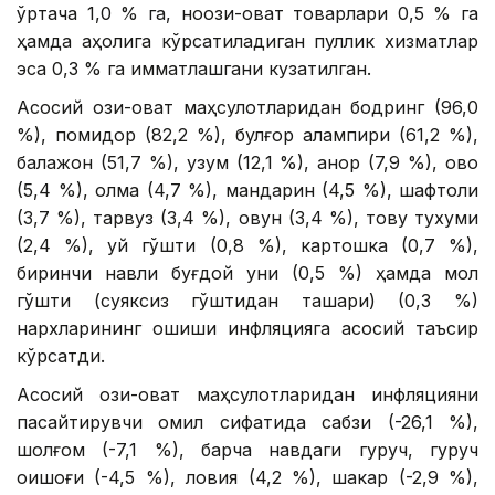
ўртача 1,0 % га, ноозиқ-овқат товарлари 0,5 % га
ҳамда аҳолига кўрсатиладиган пуллик хизматлар
эса 0,3 % га қимматлашгани кузатилган.
Асосий озиқ-овқат маҳсулотларидан бодринг (96,0
%), помидор (82,2 %), булғор қалампири (61,2 %),
бақлажон (51,7 %), узум (12,1 %), анор (7,9 %), қовоқ
(5,4 %), олма (4,7 %), мандарин (4,5 %), шафтоли
(3,7 %), тарвуз (3,4 %), қовун (3,4 %), товуқ тухуми
(2,4 %), қуй гўшти (0,8 %), картошка (0,7 %),
биринчи навли буғдой уни (0,5 %) ҳамда мол
гўшти (суяксиз гўштидан ташқари) (0,3 %)
нархларининг ошиши инфляцияга асосий таъсир
кўрсатди.
Асосий озиқ-овқат маҳсулотларидан инфляцияни
пасайтирувчи омил сифатида сабзи (-26,1 %),
шолғом (-7,1 %), барча навдаги гуруч, гуруч
оқишоғи (-4,5 %), ловия (4,2 %), шакар (-2,9 %),