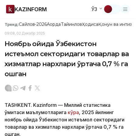
KAZINFORM
ЎЗ
Сайлов-2026
Ақорда
Тайинлов
Ҳодиса
Қонун ва интизо
Тренд:
09:08, 02 Декабр 2025
Ноябрь ойида Ўзбекистон
истеъмол секторидаги товарлар ва
хизматлар нархлари ўртача 0,7 % га
ошган
TASHKENT. Kazinform — Миллий статистика
қўмитаси маълумотларига
кўра
, 2025 йилнинг
ноябрь ойида Ўзбекистон истеъмол секторидаги
товарлар ва хизматлар нархлари ўртача 0,7 % га
ошган.