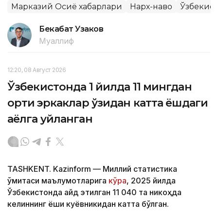
Марказий Осиё хабарлари
Нарх-наво
Ўзбекис
Бекабат Узаков
Муаллиф
12:20, 08 Август 2026
Ўзбекистонда 1 йилда 11 мингдан
ортиқ эркаклар ўзидан катта ёшдаги
аёлга уйланган
TASHKENT. Kazinform — Миллий статистика
қўмитаси маълумотларига
кўра
, 2025 йилда
Ўзбекистонда қайд этилган 11 040 та никоҳда
келиннинг ёши куёвникидан катта бўлган.