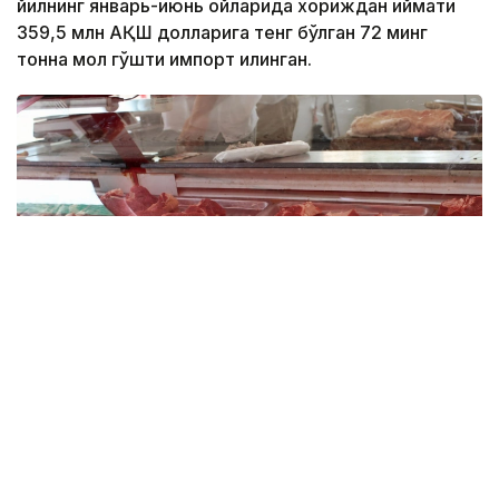
йилнинг январь-июнь ойларида хориждан қиймати
359,5 млн АҚШ долларига тенг бўлган 72 минг
тонна мол гўшти импорт қилинган.
Фото: Миллий статистика қўмитаси
Импорт ҳажми ўтган йилнинг мос даврига
нисбатан 6 минг тоннага ёки 9,1 фоизга ошган.