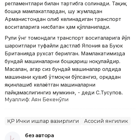
регламентлари билан тартибга солинади. Тақиқ
бошқа мамлакатлардан, шу жумладан
Арманистондан олиб келинадиган транспорт
воситаларига нисбатан ҳам қўлланилади.
Рули ўнг томондаги транспорт воситаларига йўл
шароитлари туфайли дастлаб Япония ва Буюк
Британияда рухсат берилган. Мамлакатимизда
бундай машиналарни бошқариш ноқулайдир.
Масалан, агар сиз бундай машиналар олдида
машинани қувиб ўтмоқчи бўлсангиз, орқадан
яқинлашиб келаётган машиналарни
пайқамаслигингиз мумкин», - деди С.Тусупов.
Муаллиф: Аян Бекенўғли
ҚР Ички ишлар вазирлиги
Асосий янгилик
без автора