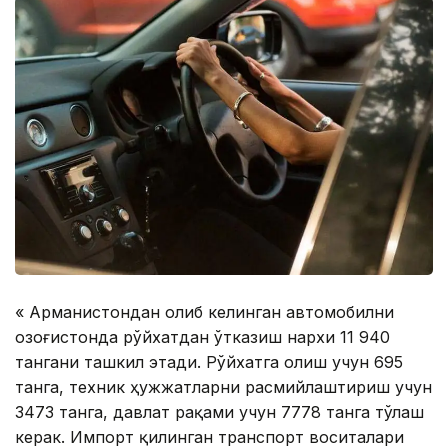
« Арманистондан олиб келинган автомобилни
Қозоғистонда рўйхатдан ўтказиш нархи 11 940
тангани ташкил этади. Рўйхатга олиш учун 695
танга, техник ҳужжатларни расмийлаштириш учун
3473 танга, давлат рақами учун 7778 танга тўлаш
керак. Импорт қилинган транспорт воситалари