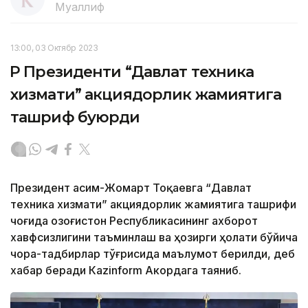
Муаллиф
13:00, 03 Октябр 2023
ҚР Президенти “Давлат техника
хизмати” акциядорлик жамиятига
ташриф буюрди
Президент Қасим-Жомарт Тоқаевга “Давлат
техника хизмати” акциядорлик жамиятига ташрифи
чоғида Қозоғистон Республикасининг ахборот
хавфсизлигини таъминлаш ва ҳозирги ҳолати бўйича
чора-тадбирлар тўғрисида маълумот берилди, деб
хабар беради Каzinform Акордага таяниб.