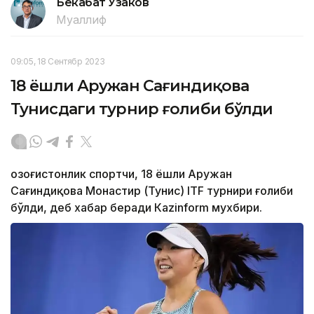
Бекабат Узаков
Муаллиф
09:05, 18 Сентябр 2023
18 ёшли Аружан Сағиндиқова
Тунисдаги турнир ғолиби бўлди
Қозоғистонлик спортчи, 18 ёшли Аружан
Сағиндиқова Монастир (Тунис) ITF турнири ғолиби
бўлди, деб хабар беради Каzinform мухбири.