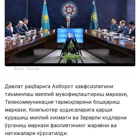
Фото: Akorda
Давлат раҳбарига Ахборот хавфсизлигини
таъминлаш миллий мувофиқлаштириш маркази,
Телекоммуникация тармоқларини бошқариш
маркази, Компьютер ҳодисаларига қарши
курашиш миллий хизмати ва Зарарли кодларни
ўрганиш маркази фаолиятининг жараёни ва
натижалари кўрсатилди.