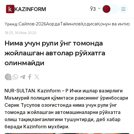
KAZINFORM
ЎЗ
Сайлов-2026
Ақорда
Тайинлов
Ҳодиса
Қонун ва интизо
Тренд:
18:25, 16 Июн 2020
Нима учун рули ўнг томонда
жойлашган автолар рўйхатга
олинмайди
NUR-SULTAN. Kazinform – ҚР Ички ишлар вазирлиги
Маъмурий полиция қўмитаси раисининг ўринбосари
Серик Тусупов Қозоғистонда нима учун рули ўнг
томонда жойлашган автомашиналарни рўйхатга
олиш тақиқланганлигини тушунтирди, деб хабар
беради Kazinform мухбири.