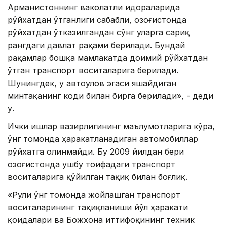
Арманистоннинг ваколатли идораларида
рўйхатдан ўтганлиги сабабли, Қозоғистонда
рўйхатдан ўтказилгандан сўнг уларга сариқ
рангдаги давлат рақами берилади. Бундай
рақамлар бошқа мамлакатда доимий рўйхатдан
ўтган транспорт воситаларига берилади.
Шунингдек, у автоулов эгаси яшайдиган
минтақанинг коди билан бирга берилади», - деди
у.
Ички ишлар вазирлигининг маълумотларига кўра,
ўнг томонда ҳаракатланадиган автомобиллар
рўйхатга олинмайди. Бу 2009 йилдан бери
Қозоғистонда ушбу тоифадаги транспорт
воситаларига қўйилган тақиқ билан боғлиқ.
«Рули ўнг томонда жойлашган транспорт
воситаларининг тақиқланиши йўл ҳаракати
қоидалари ва Божхона иттифоқининг техник