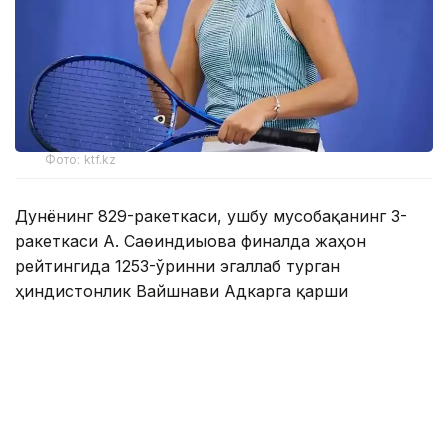
Фото: ktf.kz
Дунёнинг 829-ракеткаси, ушбу мусобақанинг 3-
ракеткаси А. Саөиндиыова финалда жаҳон
рейтингида 1253-ўринни эгаллаб турган
ҳиндистонлик Вайшнави Адкарга қарши
чемпионлик учун кураш олиб борди.
Биринчи партия кескин курашлар остида ўтди,
Аружан тай-брейкда муваффақиятли ўйнади - 7:6
(8:6).
Иккинчи сетда қозоғистонлик ёш теннисчи