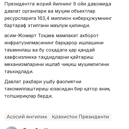
Президентга жорий йилнинг 9 ойи давомида
давлат органлари ва муҳим объектлар
ресурсларига 163,4 миллион киберҳужумнинг
бартараф этилгани маълум қилинди.
Қасим-Жомарт Тоқаев мамлакат ахборот
инфратузилмасининг барқарор ишлашини
таъминлаш ва бу соҳадаги ҳар қандай
хавфсизликка таҳдидларни қайтариш
механизмларини ишлаб чиқиш муҳимлигини
таъкидлади.
Давлат раҳбари ушбу фаолиятни
такомиллаштириш юзасидан бир қатор аниқ
топшириқлар берди.
Асосий янгилик
Қозоғистон Президенти