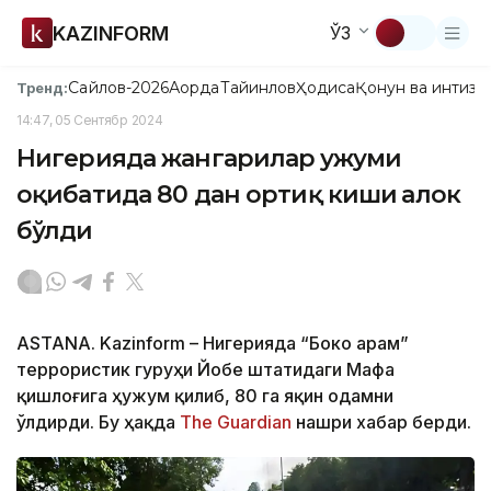
KAZINFORM
ЎЗ
Сайлов-2026
Ақорда
Тайинлов
Ҳодиса
Қонун ва интизо
Тренд:
14:47, 05 Сентябр 2024
Нигерияда жангарилар ҳужуми
оқибатида 80 дан ортиқ киши ҳалок
бўлди
ASTANA. Kazinform – Нигерияда “Боко Ҳарам”
террористик гуруҳи Йобе штатидаги Мафа
қишлоғига ҳужум қилиб, 80 га яқин одамни
ўлдирди. Бу ҳақда
The Guardian
нашри хабар берди.