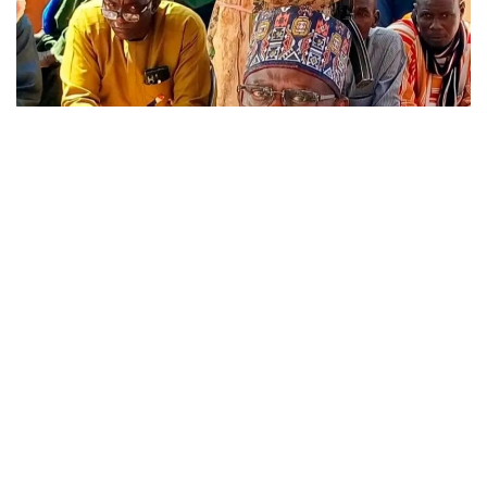
Фото: BILD
У ўзининг туғилган Нигерига қайтишни, айниқса
ҳукмдор сифатида, режалаштирмаган эди. Бу
Ғарбий Африкадаги энг қашшоқ мамлакатлардан
бири.
Жибей 1970 йилда тиббиётни ўрганиш учун
стипендия билан Германияга борган. Касбий
ютуқларидан ташқари, у зодагон оиладан чиққанлиги