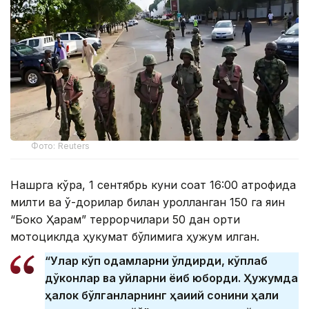
Фото: Reuters
Нашрга кўра, 1 сентябрь куни соат 16:00 атрофида
милтиқ ва ўқ-дорилар билан қуролланган 150 га яқин
“Боко Ҳарам” террорчилари 50 дан ортиқ
мотоциклда ҳукумат бўлимига ҳужум қилган.
“Улар кўп одамларни ўлдирди, кўплаб
дўконлар ва уйларни ёқиб юборди. Ҳужумда
ҳалок бўлганларнинг ҳақиқий сонини ҳали