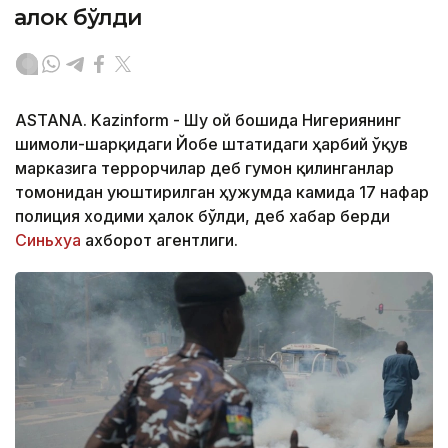
ҳалок бўлди
ASTANA. Kazinform - Шу ой бошида Нигериянинг
шимоли-шарқидаги Йобе штатидаги ҳарбий ўқув
марказига террорчилар деб гумон қилинганлар
томонидан уюштирилган ҳужумда камида 17 нафар
полиция ходими ҳалок бўлди, деб хабар берди
Синьхуа
ахборот агентлиги.