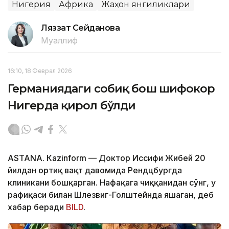
Нигерия
Африка
Жаҳон янгиликлари
Ляззат Сейданова
Муаллиф
16:10, 18 Феврал 2026
Германиядаги собиқ бош шифокор
Нигерда қирол бўлди
ASTANА. Кazinform — Доктор Иссифи Жибей 20
йилдан ортиқ вақт давомида Рендцбургда
клиникани бошқарган. Нафақага чиққанидан сўнг, у
рафиқаси билан Шлезвиг-Голштейнда яшаган, деб
хабар беради
BILD
.