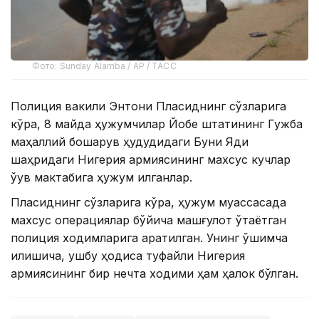
Фото: Sunday Alamba / AP / ТАСС
Полиция вакили Энтони Пласиднинг сўзларига
кўра, 8 майда ҳужумчилар Йобе штатининг Гужба
маҳаллий бошқарув ҳудудидаги Буни Яди
шаҳридаги Нигерия армиясининг махсус кучлар
ўқув мактабига ҳужум қилганлар.
Пласиднинг сўзларига кўра, ҳужум муассасада
махсус операциялар бўйича машғулот ўтаётган
полиция ходимларига қаратилган. Унинг қўшимча
қилишича, ушбу ҳодиса туфайли Нигерия
армиясининг бир нечта ходими ҳам ҳалок бўлган.