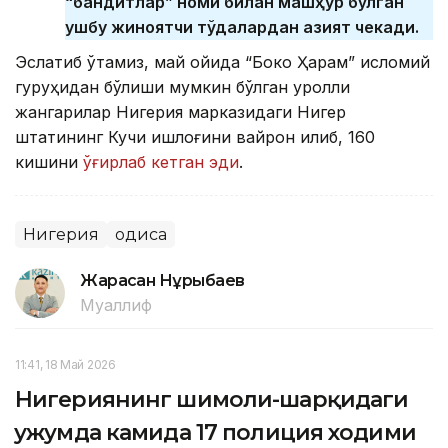
“бандитлар” номи билан машҳур бўлган
ушбу жиноятчи тўдалардан азият чекади.
Эслатиб ўтамиз, май ойида “Боко Ҳарам” исломий
гуруҳидан бўлиши мумкин бўлган қуролли
жангарилар Нигерия марказидаги Нигер
штатининг Кучи қишлоғини вайрон қилиб, 160
кишини
ўғирлаб кетган эди
.
Нигерия
Ҳодиса
Жарасқан Нұрыбаев
Муаллиф
11:41, 18 Май 2026
Нигериянинг шимоли-шарқидаги
ҳужумда камида 17 полиция ходими