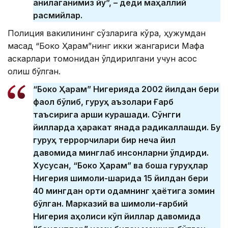
аниқлаганимиз йўқ”, – деди маҳаллий
расмийлар.
Полиция вакилининг сўзларига кўра, ҳужумдан
мақсад “Боко Ҳарам”нинг икки жангариси Мафа
аскарлари томонидан ўлдирилгани учун қасос
олиш бўлган.
“Боко Ҳарам” Нигерияда 2002 йилдан бери
фаол бўлиб, гуруҳ аъзолари Ғарб
таъсирига қарши курашади. Сўнгги
йилларда ҳаракат янада радикаллашди. Бу
гуруҳ террорчилари бир неча йил
давомида минглаб инсонларни ўлдирди.
Хусусан, “Боко Ҳарам” ва бошқа гуруҳлар
Нигерия шимоли-шарқида 15 йилдан бери
40 мингдан ортиқ одамнинг ҳаётига зомин
бўлган. Марказий ва шимоли-ғарбий
Нигерия аҳолиси кўп йиллар давомида