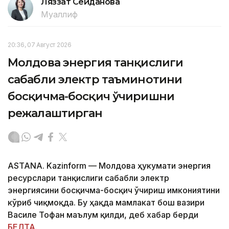
Ляззат Сейданова
Муаллиф
20:36, 07 Август 2026
Молдова энергия танқислиги
сабабли электр таъминотини
босқичма-босқич ўчиришни
режалаштирган
ASTANA. Kazinform — Молдова ҳукумати энергия
ресурслари танқислиги сабабли электр
энергиясини босқичма-босқич ўчириш имкониятини
кўриб чиқмоқда. Бу ҳақда мамлакат бош вазири
Василе Тофан маълум қилди, деб хабар берди
БЕЛТА
.