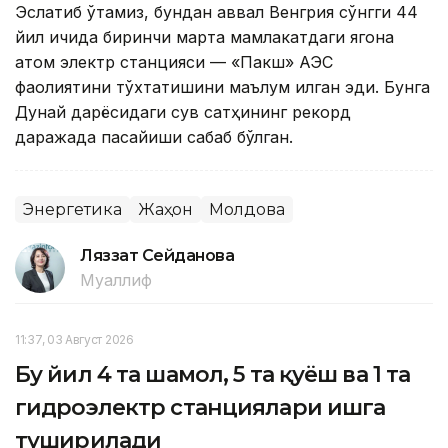
Эслатиб ўтамиз, бундан аввал Венгрия сўнгги 44
йил ичида биринчи марта мамлакатдаги ягона
атом электр станцияси — «Пакш» АЭС
фаолиятини тўхтатишини маълум қилган эди. Бунга
Дунай дарёсидаги сув сатҳининг рекорд
даражада пасайиши сабаб бўлган.
Энергетика
Жаҳон
Молдова
Ляззат Сейданова
Муаллиф
11:37, 03 Август 2026
Бу йил 4 та шамол, 5 та қуёш ва 1 та
гидроэлектр станциялари ишга
туширилади