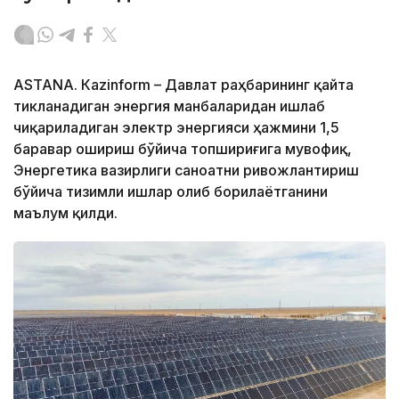
ASTANА. Кazinform – Давлат раҳбарининг қайта
тикланадиган энергия манбаларидан ишлаб
чиқариладиган электр энергияси ҳажмини 1,5
баравар ошириш бўйича топшириғига мувофиқ,
Энергетика вазирлиги саноатни ривожлантириш
бўйича тизимли ишлар олиб борилаётганини
маълум қилди.