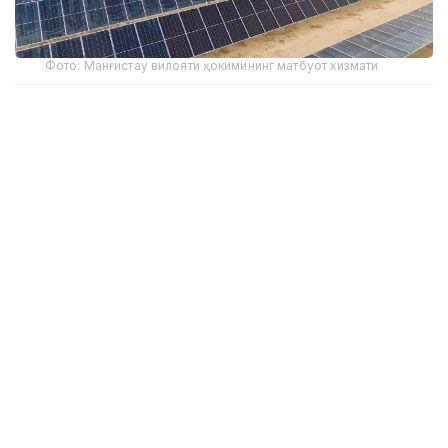
Фото: Манғистау вилояти ҳокимининг матбуот хизмати
2025 йил натижаларига кўра, қайта тикланадиган
энергия объектларида ишлаб чиқарилган электр
энергияси ҳажми 8,6 миллиард кВт/соатга етди,
бу мамлакатдаги электр энергияси ишлаб
чиқаришнинг умумий ҳажмининг 7 фоизини ташкил
этади.
Таққослаш учун, 2022 йилда қайта тикланадиган
энергия объектларида ишлаб чиқарилган электр
энергияси ҳажми 5,11 миллиард кВт/соатни
ташкил этди ва унинг мамлакат умумий энергия
балансидаги улуши 4,5 фоизни ташкил этди.
Шундай қилиб, Давлат раҳбарининг топшириғи
белгиланган лимитдан ташқари бажарилди. Қайта