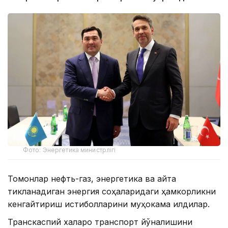
Фото: Энергетика министрлігі
Томонлар нефть-газ, энергетика ва қайта
тикланадиган энергия соҳаларидаги ҳамкорликни
кенгайтириш истиқболларини муҳокама қилдилар.
Транскаспий халқаро транспорт йўналишини