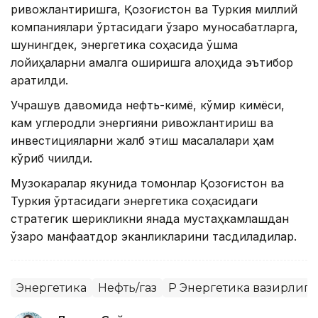
ривожлантиришга, Қозоғистон ва Туркия миллий
компаниялари ўртасидаги ўзаро муносабатларга,
шунингдек, энергетика соҳасида қўшма
лойиҳаларни амалга оширишга алоҳида эътибор
қаратилди.
Учрашув давомида нефть-кимё, кўмир кимёси,
кам углеродли энергияни ривожлантириш ва
инвестицияларни жалб этиш масалалари ҳам
кўриб чиқилди.
Музокаралар якунида томонлар Қозоғистон ва
Туркия ўртасидаги энергетика соҳасидаги
стратегик шерикликни янада мустаҳкамлашдан
ўзаро манфаатдор эканликларини тасдиқладилар.
Энергетика
Нефть/газ
ҚР Энергетика вазирлиги