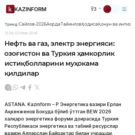
KAZINFORM
ЎЗ
Сайлов-2026
Ақорда
Тайинлов
Ҳодиса
Қонун ва интизо
Тренд:
12:39, 02 Июн 2026
Нефть ва газ, электр энергияси:
Қозоғистон ва Туркия ҳамкорлик
истиқболларини муҳокама
қилдилар
ASTANA. Kazinform – ҚР Энергетика вазири Ерлан
Ақкенженов Бокуда бўлиб ўттган BEW 2026
халқаро энергетика форуми доирасида Туркия
Республикаси энергетика ва табиий ресурслар
вазири Алпарслан Байрактар билан учрашди.