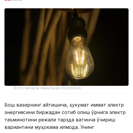
Фото: Айгерім Амантаева / Kazinform
Бош вазирнинг айтишича, ҳукумат қиммат электр
энергиясини биржадан сотиб олиш ўрнига электр
таъминотини режали тарзда вақтинча ўчириш
вариантини муҳокама қилмоқда. Унинг