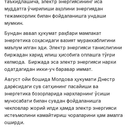
таъкидлашича, электр энергиясининг қисқа
муддатга ўчирилиши аҳолини энергиядан
тежамкорлик билан фойдаланишга ундаши
мумкин.
Бундан аввал ҳукумат раҳбари мамлакат
энергетика соҳасидаги вазият мураккаблигини
маълум қилган эди. Электр энергияси танқислигини
биржадан харид қилиш ҳисобига қоплашга тўғри
келмоқда. Биржада эса электр энергияси нархи
одатдагидан икки-уч баравар қиммат.
Август ойи бошида Молдова ҳукумати Днестр
дарёсидаги сув сатҳининг пасайиши ва
энергетика бозорларида нархларнинг ўсиши
муносабати билан сувдан фойдаланишга
чекловлар жорий қилди ҳамда электр энергияси
истеъмолини камайтириш чораларини ҳам амалга
оширди.