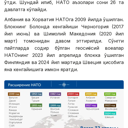
ўтди. Шундай қилиб, НАТО аъзолари сони 26 та
давлатга кўпайди.
Албания ва Хорватия НАТОга 2009 йилда қўшилган.
Блокнинг Болқонда кенгайиши Черногория (2017
йил июнь) ва Шимолий Македония (2020 йил
март) томонидан давом эттирилди. Сўнгги
пайтларда содир бўлган геосиёсий воқеалар
НАТОнинг 2023 йил апрелида блокка қўшилган
Финляндия ва 2024 йил мартида Швеция ҳисобига
яна кенгайишига имкон яратди.