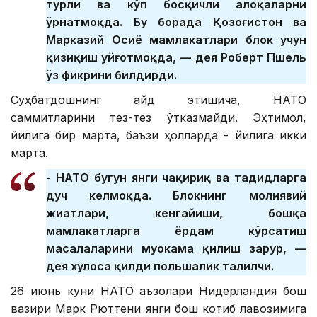
турли ва кўп босқичли алоқаларни
ўрнатмоқда. Бу борада Қозоғистон ва
Марказий Осиё мамлакатлари блок учун
қизиқиш уйғотмоқда, — дея Роберт Пшель
ўз фикрини билдирди.
Суҳбатдошнинг қайд этишича, НАТО
саммитларини тез-тез ўтказмайди. Эҳтимол,
йилига бир марта, баъзи ҳолларда - йилига икки
марта.
- НАТО бугун янги чақириқ ва таҳдидларга
дуч келмоқда. Блокнинг молиявий
жиҳатлари, кенгайиши, бошқа
мамлакатларга ёрдам кўрсатиш
масалаларини муҳокама қилиш зарур, —
дея хулоса қилди польшалик таҳлилчи.
26 июнь куни НАТО аъзолари Нидерландия бош
вазири Марк Рюттени янги бош котиб лавозимига