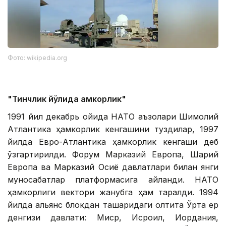
Фото: wikipedia.org
"Тинчлик йўлида ҳамкорлик"
1991 йил декабрь ойида НАТО аъзолари Шимолий
Атлантика ҳамкорлик кенгашини туздилар, 1997
йилда Евро-Атлантика ҳамкорлик кенгаши деб
ўзгартирилди. Форум Марказий Европа, Шарқий
Европа ва Марказий Осиё давлатлари билан янги
муносабатлар платформасига айланди. НАТО
ҳамкорлиги вектори жанубга ҳам тарқалди. 1994
йилда альянс блокдан ташқаридаги олтита Ўрта ер
денгизи давлати: Миср, Исроил, Иордания,