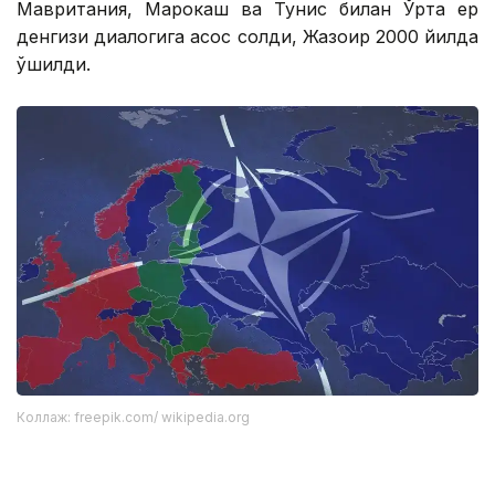
Мавритания, Марокаш ва Тунис билан Ўрта ер
денгизи диалогига асос солди, Жазоир 2000 йилда
қўшилди.
Коллаж: freepik.com/ wikipedia.org