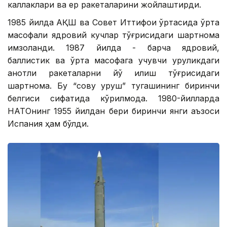
каллаклари ва ер ракеталарини жойлаштирди.
1985 йилда АҚШ ва Совет Иттифоқи ўртасида ўрта
масофали ядровий кучлар тўғрисидаги шартнома
имзоланди. 1987 йилда - барча ядровий,
баллистик ва ўрта масофага учувчи қуруқликдаги
қанотли ракеталарни йўқ қилиш тўғрисидаги
шартнома. Бу “совуқ уруш” тугашининг биринчи
белгиси сифатида кўрилмоқда. 1980-йилларда
НАТОнинг 1955 йилдан бери биринчи янги аъзоси
Испания ҳам бўлди.