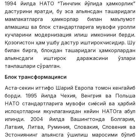
1994 йилда НАТО “Тинчлик йўлида ҳамкорлик”
дастурини яратди, бу эса альянсдан ташқаридаги
мамлакатларга ҳамкорлар билан маълумот
алмашиш ва блок стандартларига мувофиқ қуролли
кучларини модернизация қилиш имконини берди.
Қозоғистон ҳам ушбу дастур иштирокчисидир. Шу
билан бирга, блокдан ташқаридаги ҳамкорлардан
альянсдаги иштирок даражасини ўзлари
танлашлари сўралган.
Блок трансформацияси
Аста-секин иттифоқ Шарқий Европа томон кенгайиб
борди. 1995 йилда Чехия, Венгрия ва Польша
НАТО стандартларига мувофиқ сиёсий ва ҳарбий
ислоҳотларни якунлаганидан кейин НАТОга қабул
қилинди. 2004 йилда Вашингтонда Болгария,
Латвия, Литва, Руминия, Словакия, Словения ва
Эстониянинг альянсга қўшилиш маросими бўлиб