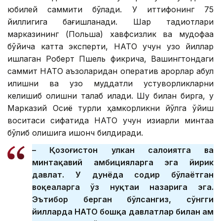
юбилей саммити бўлади. У иттифоқнинг 75
йиллигига бағишланади. Шарқ тадқиқотлари
марказининг (Польша) хавфсизлик ва мудофаа
бўйича катта эксперти, НАТО учун узоқ йиллар
ишлаган Роберт Пшель фикрича, Вашингтондаги
саммит НАТО аъзоларидан оператив қарорлар қабул
қилишни ва узоқ муддатли устуворликларни
келишиб олишни талаб қилади. Шу билан бирга, у
Марказий Осиё турли ҳамкорликни йўлга қўйиш
воситаси сифатида НАТО учун қизиқарли минтақа
бўлиб қолишига ишонч билдиради.
– Қозоғистон улкан салоҳиятга ва
минтақавий амбицияларга эга йирик
давлат. У дунёда содир бўлаётган
воқеаларга ўз нуқтаи назарига эга.
Эътибор берган бўлсангиз, сўнгги
йилларда НАТО бошқа давлатлар билан ҳам