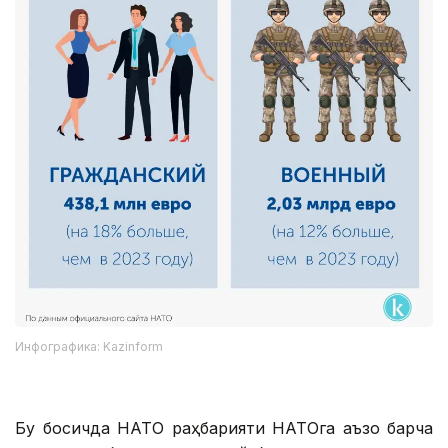
Инфографика: Kazinform
Бу босқичда НАТО раҳбарияти НАТОга аъзо барча