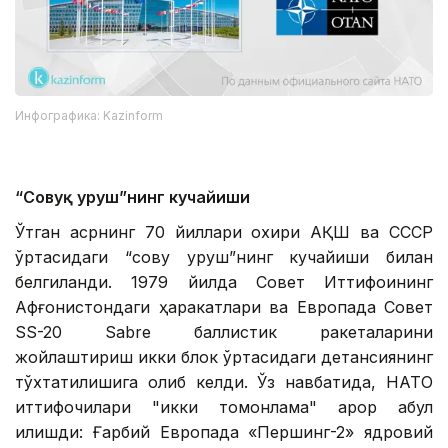
Инфографика: Kazinform
“Совуқ уруш”нинг кучайиши
Ўтган асрнинг 70 йиллари охири АҚШ ва СССР
ўртасидаги “совуқ уруш”нинг кучайиши билан
белгиланди. 1979 йилда Совет Иттифоқининг
Афғонистондаги ҳаракатлари ва Европада Совет
SS-20 Sabre баллистик ракеталарини
жойлаштириш икки блок ўртасидаги детансиянинг
тўхтатилишига олиб келди. Ўз навбатида, НАТО
иттифоқчилари "икки томонлама" қарор қабул
қилишди: Ғарбий Европада «Першинг-2» ядровий