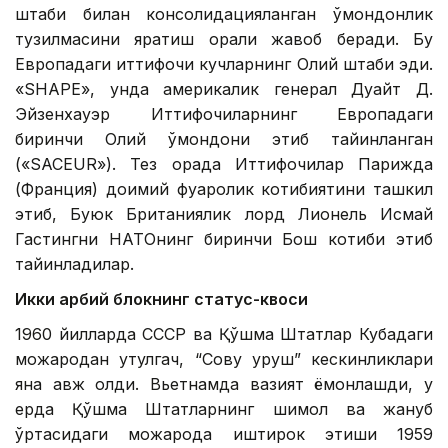
штаби билан консолидацияланган қўмондонлик
тузилмасини яратиш орқали жавоб беради. Бу
Европадаги иттифоқчи кучларнинг Олий штаби эди.
«SHAPE», унда америкалик генерал Дуайт Д.
Эйзенхауэр Иттифоқчиларнинг Европадаги
биринчи Олий қўмондони этиб тайинланган
(«SACEUR»). Тез орада Иттифоқчилар Парижда
(Франция) доимий фуқаролик котибиятини ташкил
этиб, Буюк Британиялик лорд Лионель Исмай
Гастингни НАТОнинг биринчи Бош котиби этиб
тайинладилар.
Икки ҳарбий блокнинг статус-квоси
1960 йилларда СССР ва Қўшма Штатлар Кубадаги
можародан қутулгач, “Совуқ уруш” кескинликлари
яна авж олди. Вьетнамда вазият ёмонлашди, у
ерда Қўшма Штатларнинг шимол ва жануб
ўртасидаги можарода иштирок этиши 1959