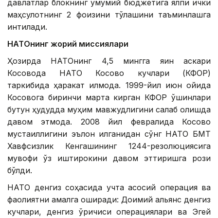
давлатлар блокнинг умумий бюджетига ялпи ички
маҳсулотнинг 2 фоизини тўлашини таъминлашга
интилади.
НАТОнинг жорий миссиялари
Ҳозирда НАТОнинг 4,5 мингга яқин аскари
Косовода НАТО Косово кучлари (КФОР)
таркибида ҳаракат қилмоқда. 1999-йил июн ойида
Косовога биринчи марта кирган КФОР қўшинлари
бутун ҳудудда муҳим мавжудлигини сақлаб қолишда
давом этмоқда. 2008 йил февралида Косово
мустақиллигини эълон қилганидан сўнг НАТО БМТ
Хавфсизлик Кенгашининг 1244-резолюциясига
мувофиқ ўз иштирокини давом эттиришга рози
бўлди.
НАТО денгиз соҳасида учта асосий операция ва
фаолиятни амалга оширади: Доимий альянс денгиз
кучлари, денгиз қўриқчиси операциялари ва Эгей