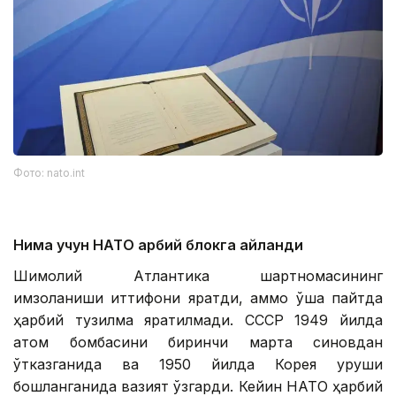
Фото: nato.int
Нима учун НАТО ҳарбий блокга айланди
Шимолий Атлантика шартномасининг
имзоланиши иттифоқни яратди, аммо ўша пайтда
ҳарбий тузилма яратилмади. СССР 1949 йилда
атом бомбасини биринчи марта синовдан
ўтказганида ва 1950 йилда Корея уруши
бошланганида вазият ўзгарди. Кейин НАТО ҳарбий