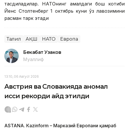
тасдиқладилар. НАТОнинг амалдаги бош котиби
Йенс Столтенберг 1 октябрь куни ўз лавозимини
расман тарк этади
Таҳлил
АҚШ
НАТО
Европа
Бекабат Узаков
Муаллиф
13:10, 06 Август 2026
Австрия ва Словакияда аномал
иссиқ рекорди қайд этилди
ASTANА. Кazinform – Марказий Европани қамраб