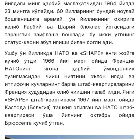
йилдаги минг ҳарбий маслаҳатчидан 1964 йилда
23 мингга кўпайди. 60 йилларнинг бундай ноқулай
бошланишига қарамай, ўн йилликнинг охирига
келиб Ғарбий ва Шарқий блоклар ўртасидаги
таранглик заифлаша бошлади, бу икки қутбнинг
статус-квони қабул қилиши билан боғлиқ эди.
Ушбу ўн йилликда НАТО ва «SHAPE» янги жойга
кўчиб ўтди. 1966 йил март ойида Франция
НАТОнинг ягона ҳарбий қўмондонлик
тузилмасидан чиқиш ниятини эълон қилди ва
иттифоқчи кучларнинг барча штаб-квартираларини
Франция ҳудудидан олиб чиқишни талаб қилди. Янги
«SHAPE» штаб-квартираси 1967 йил март ойида
Кастода (Бельгия) ташкил этилган ва НАТО штаб-
квартираси ўша йилнинг октябрь ойида
Брюсселга кўчиб ўтган.