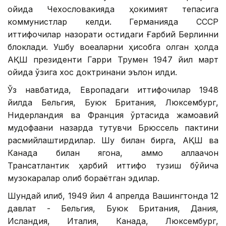
ойида Чехословакияда ҳокимият тепасига
коммунистлар келди. Германияда СССР
иттифоқчилар назорати остидаги Ғарбий Берлинни
блоклади. Ушбу воқеаларни ҳисобга олган ҳолда
АҚШ президенти Гарри Трумен 1947 йил март
ойида ўзига хос доктринани эълон қилди.
Ўз навбатида, Европадаги иттифоқчилар 1948
йилда Бельгия, Буюк Британия, Люксембург,
Нидерландия ва Франция ўртасида жамоавий
мудофаани назарда тутувчи Брюссель пактини
расмийлаштирдилар. Шу билан бирга, АҚШ ва
Канада билан ягона, аммо аллақачон
Трансатлантик ҳарбий иттифоқ тузиш бўйича
музокаралар олиб бораётган эдилар.
Шундай қилиб, 1949 йил 4 апрелда Вашингтонда 12
давлат - Бельгия, Буюк Британия, Дания,
Исландия, Италия, Канада, Люксембург,