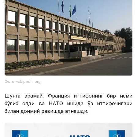
Фото: wikipedia.org
Шунга қарамай, Франция иттифоқнинг бир қисми
бўлиб қолди ва НАТО ишида ўз иттифоқчилари
билан доимий равишда қатнашди.