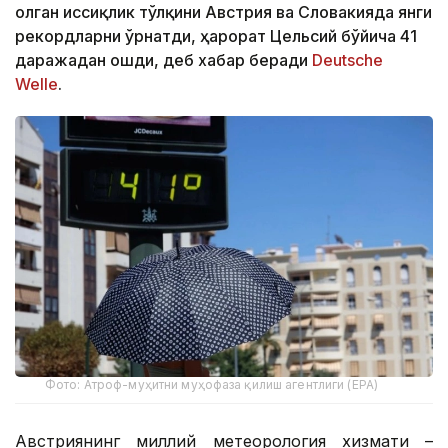
олган иссиқлик тўлқини Австрия ва Словакияда янги
рекордларни ўрнатди, ҳарорат Цельсий бўйича 41
даражадан ошди, деб хабар беради
Deutsche
Welle
.
Фото: Атроф-муҳитни муҳофаза қилиш агентлиги (EPA)
Австриянинг миллий метеорология хизмати –