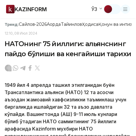
KAZINFORM
ЎЗ
Сайлов-2026
Ақорда
Тайинлов
Ҳодиса
Қонун ва интизо
Тренд:
12:10, 08 Июл 2024
НАТОнинг 75 йиллиги: альянснинг
пайдо бўлиши ва кенгайиши тарихи
1949 йил 4 апрелда ташкил этилганидан буён
Трансатлантика альянси (НАТО) 12 та асосчи
аъзодан жамоавий хавфсизликни таъминлаш учун
биргаликда ишлайдиган 32 та аъзо давлатга
кўпайди. Вашингтонда (АҚШ) 9-11 июль кунлари
бўлиб ўтадиган НАТО саммитининг 75 йиллиги
арафасида Kazinform мухбири НАТО