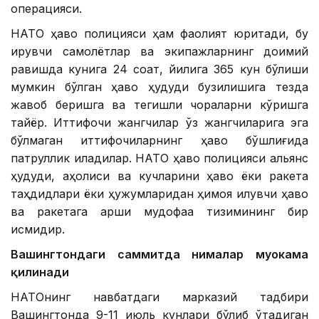
операцияси.
НАТО ҳаво полицияси ҳам фаолият юритади, бу
қирувчи самолётлар ва экипажларнинг доимий
равишда кунига 24 соат, йилига 365 кун бўлиши
мумкин бўлган ҳаво ҳудуди бузилишига тезда
жавоб беришга ва тегишли чораларни кўришга
тайёр. Иттифоқчи жангчилар ўз жангчиларига эга
бўлмаган иттифоқчиларнинг ҳаво бўшлиғида
патруллик қиладилар. НАТО ҳаво полицияси альянс
ҳудуди, аҳолиси ва кучларини ҳаво ёки ракета
таҳдидлари ёки ҳужумларидан ҳимоя қилувчи ҳаво
ва ракетага қарши мудофаа тизимининг бир
қисмидир.
Вашингтондаги саммитда нималар муҳокама
қилинади
НАТОнинг навбатдаги марказий тадбири
Вашингтонда 9-11 июль кунлари бўлиб ўтадиган