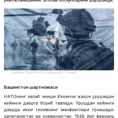
ривожланишининг асосий босқичларини шарҳлайди.
Коллаж: Kazinform / Midjourney / Freepik
Вашингтон шартномаси
НАТОнинг келиб чиқиши Иккинчи жаҳон урушидан
кейинги даврга бориб тақалади. Урушдан кейинги
даврда икки тизимнинг манфаатлари тўқнашади:
капиталистик ва коммунистик. 1948 йил февраль