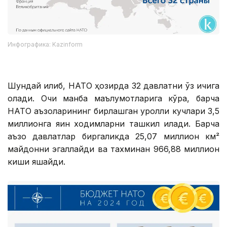
Инфографика: Kazinform
Шундай қилиб, НАТО ҳозирда 32 давлатни ўз ичига
олади. Очиқ манба маълумотларига кўра, барча
НАТО аъзоларининг бирлашган қуролли кучлари 3,5
миллионга яқин ходимларни ташкил қилади. Барча
аъзо давлатлар биргаликда 25,07 миллион км²
майдонни эгаллайди ва тахминан 966,88 миллион
киши яшайди.