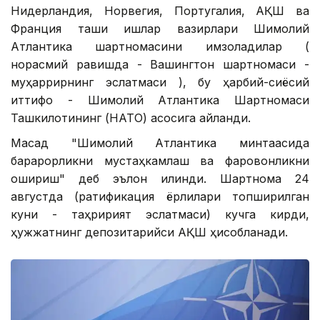
Нидерландия, Норвегия, Португалия, АҚШ ва
Франция ташқи ишлар вазирлари Шимолий
Атлантика шартномасини имзоладилар (
норасмий равишда - Вашингтон шартномаси -
муҳаррирнинг эслатмаси ), бу ҳарбий-сиёсий
иттифоқ - Шимолий Атлантика Шартномаси
Ташкилотининг (НАТО) асосига айланди.
Мақсад "Шимолий Атлантика минтақасида
барқарорликни мустаҳкамлаш ва фаровонликни
ошириш" деб эълон қилинди. Шартнома 24
августда (ратификация ёрлиқлари топширилган
куни - таҳририят эслатмаси) кучга кирди,
ҳужжатнинг депозитарийси АҚШ ҳисобланади.