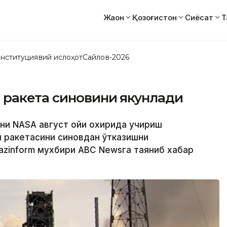
Жаҳон
Қозоғистон
Сиёсат
Т
нституциявий ислоҳот
Сайлов-2026
 ракета синовини якунлади
уни NАSА август ойи охирида учириш
 ракетасини синовдан ўтказишни
Kazinform мухбири АBC Newsга таяниб хабар