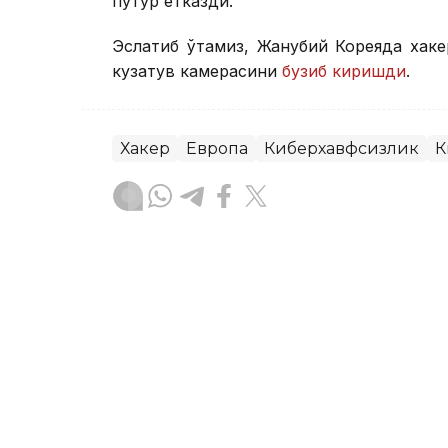
путур етказди.
Эслатиб ўтамиз, Жанубий Кореяда хак
кузатув камерасини
бузиб киришди
.
Хакер
Европа
Киберхавфсизлик
К
Бекабат Узаков
Муаллиф
15:15, 05 Август 2026
Павел Дуров Telegramнин