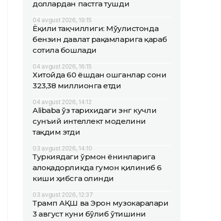
доллардан пастга тушди
04 avgust 2026, 19:15
Ёқилғи тақчиллиги: Мўғулистонда
бензин давлат рақамларига қараб
сотила бошлади
04 avgust 2026, 16:15
Хитойда 60 ёшдан ошганлар сони
323,38 миллионга етди
04 avgust 2026, 14:12
Alibaba ўз тарихидаги энг кучли
сунъий интеллект моделини
тақдим этди
03 avgust 2026, 14:10
Туркиядаги ўрмон ёнғинларига
алоқадорликда гумон қилиниб 6
киши ҳибсга олинди
03 avgust 2026, 12:37
Трамп АҚШ ва Эрон музокаралари
3 август куни бўлиб ўтишини