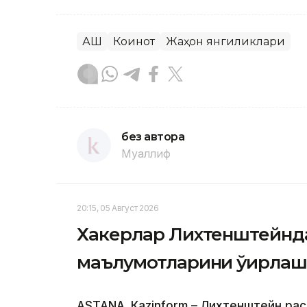
АҚШ
Коинот
Жаҳон янгиликлари
без автора
Муаллиф
20:15, 05 Август 2026
Хакерлар Лихтенштейнда
маълумотларини ўғирла
ASTANА. Кazinform – Лихтенштейн ра