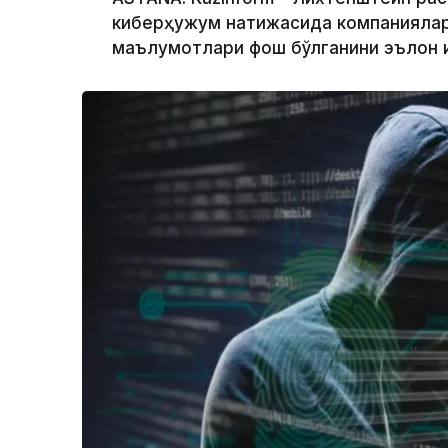
киберҳужум натижасида компаниялар,
маълумотлари фош бўлганини эълон 