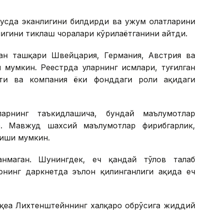
усда эканлигини билдирди ва ҳужум ҳолатларини
игини тиклаш чоралари кўрилаётганини айтди.
ан ташқари Швейцария, Германия, Австрия ва
 мумкин. Реестрда уларнинг исмлари, туғилган
ти ва компания ёки фонддаги роли ҳақидаги
ларнинг таъкидлашича, бундай маълумотлар
. Мавжуд шахсий маълумотлар фирибгарлик,
лиши мумкин.
нмаган. Шунингдек, ҳеч қандай тўлов талаб
нинг даркнетда эълон қилинганлиги ҳақида ҳеч
оқеа Лихтенштейннинг халқаро обрўсига жиддий