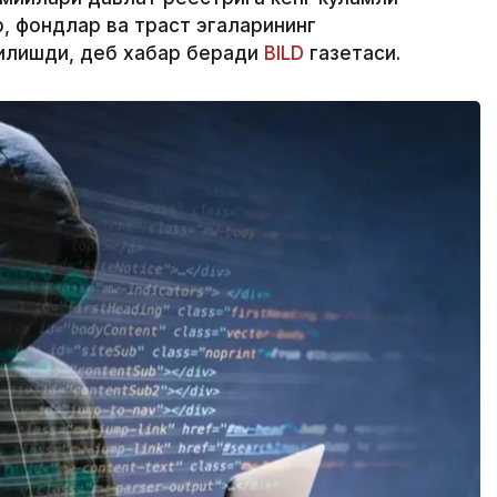
 фондлар ва траст эгаларининг
қилишди, деб хабар беради
BILD
газетаси.