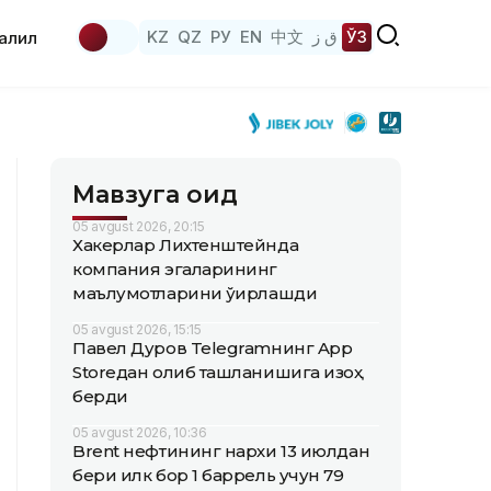
KZ
QZ
РУ
EN
中文
ق ز
ЎЗ
аҳлил
Мавзуга оид
05 avgust 2026, 20:15
Хакерлар Лихтенштейнда
компания эгаларининг
маълумотларини ўғирлашди
05 avgust 2026, 15:15
Павел Дуров Telegramнинг App
Storeдан олиб ташланишига изоҳ
берди
05 avgust 2026, 10:36
Brent нефтининг нархи 13 июлдан
бери илк бор 1 баррель учун 79