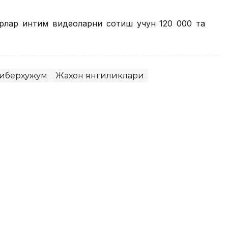
ерлар интим видеоларни сотиш учун 120 000 та
иберҳужум
Жаҳон янгиликлари
г App Storeдан олиб