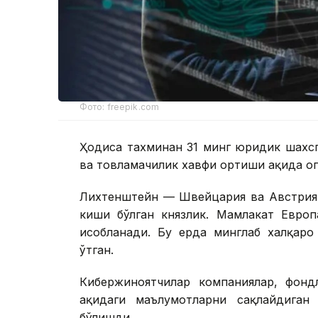
Фото: freepik.com
Ҳодиса тахминан 31 минг юридик шахсг
ва товламачилик хавфи ортиши ҳақида ог
Лихтенштейн — Швейцария ва Австрия 
киши бўлган князлик. Мамлакат Европ
ҳисобланади. Бу ерда минглаб халқар
ўтган.
Кибержиноятчилар компаниялар, фондл
ҳақидаги маълумотларни сақлайдиган
бўлишди.