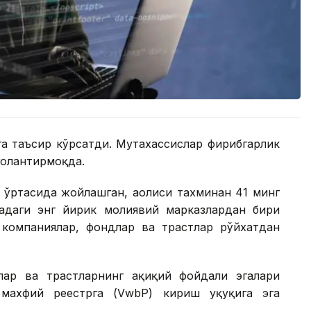
а таъсир кўрсатди. Мутахассислар фирибгарлик
оҳлантирмоқда.
ўртасида жойлашган, аҳолиси тахминан 41 минг
адаги энг йирик молиявий марказлардан бири
о компаниялар, фондлар ва трастлар рўйхатдан
ар ва трастларнинг ҳақиқий фойдали эгалари
 махфий реестрга (VwbP) кириш ҳуқуқига эга