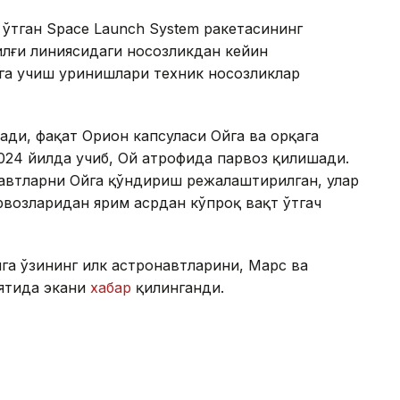
 ўтган Space Launch System ракетасининг
илғи линиясидаги носозликдан кейин
га учиш уринишлари техник носозликлар
ди, фақат Орион капсуласи Ойга ва орқага
024 йилда учиб, Ой атрофида парвоз қилишади.
автларни Ойга қўндириш режалаштирилган, улар
рвозларидан ярим асрдан кўпроқ вақт ўтгач
йга ўзининг илк астронавтларини, Марс ва
ятида экани
хабар
қилинганди.