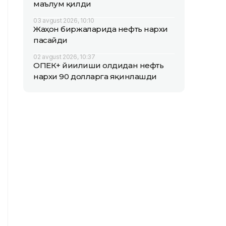
маълум қилди
03 avgust 2026, 10:10
Жаҳон биржаларида нефть нархи
пасайди
02 avgust 2026, 10:37
ОПEК+ йиғилиши олдидан нефть
нархи 90 долларга яқинлашди