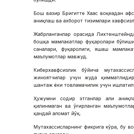
Бош вазир Бригитте Хаас воқеадан афс
аниқлаш ва ахборот тизимлари хавфсизл
Жабрланганлар орасида Лихтенштейнд
бошқа мамлакатлар фуқаролари бўлиши
саналари, фуқаролиги, яшаш мамлака
маълумотлар мавжуд.
Киберхавфсизлик бўйича мутахассис
жиноятчилар учун жуда қимматлидир
шантаж ёки товламачилик учун ишлати
Ҳужумни содир этганлар ҳали аниқла
қилинмаган ва ўғирланган маълумотлар
қандай аломат йўқ.
Мутахассисларнинг фикрига кўра, бу в