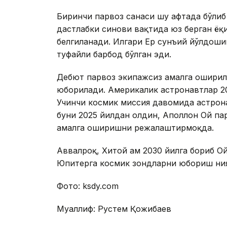
Биринчи парвоз санаси шу ҳафтада бўлиб
дастлабки синови вақтида юз берган ёқ
белгиланади. Илгари Ер сунъий йўлдоши
туфайли барбод бўлган эди.
Дебют парвоз экипажсиз амалга оширила
юборилади. Америкалик астронавтлар 2
Учинчи космик миссия давомида астрон
буни 2025 йилдан олдин, Аполлон Ой па
амалга оширишни режалаштирмоқда.
Аввалроқ, Хитой ҳам 2030 йилга бориб О
Юпитерга космик зондларни юбориш ни
Фото: ksdy.cоm
Муаллиф: Рустем Қожибаев