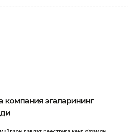
 компания эгаларининг
шди
смийлари давлат реестрига кенг кўламли