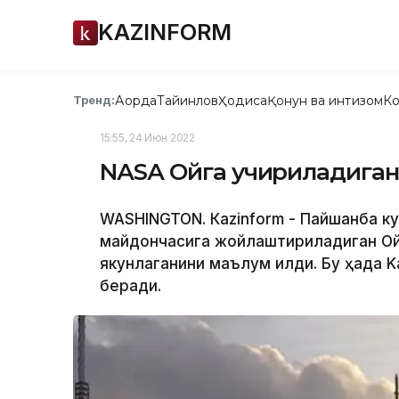
KAZINFORM
Ақорда
Тайинлов
Ҳодиса
Қонун ва интизом
Ко
Тренд:
15:55, 24 Июн 2022
NАSА Ойга учириладиган
WASHINGTON. Кazinform - Пайшанба к
майдончасига жойлаштириладиган Ой
якунлаганини маълум қилди. Бу ҳақда 
беради.