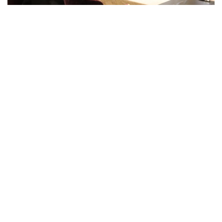
Фото: Министерство науки и высшего образования РК
Имзолаш маросимларида ҚР Бош вазири
ўринбосари - Сунъий интеллект ва рақамли
ривожланиш вазири Жаслан Мадиев ҳамда ҚР
Фан ва олий таълим вазири Саясат Нурбек
иштирок этди.
Ташрифнинг муҳим натижаларидан бири сифатида
Д. Серикбаев номидаги Шарқий Қозоғистон техник
университети, KU Leuven, SIM² KU Leuven
Барқарор металлар ва минераллар институти
ҳамда “Astana Hub” ўртасида ҳамкорлик
тўғрисида меморандум имзоланди.
Ҳужжат Шарқий Қозоғистон техник