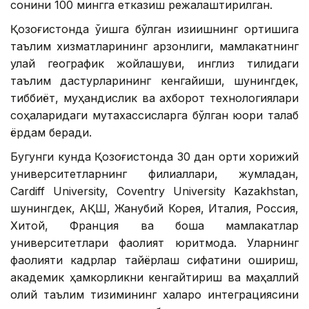
сонини 100 мингга етказиш режалаштирилган.
Қозоғистонда ўқишга бўлган қизиқишнинг ортишига
таълим хизматларининг арзонлиги, мамлакатнинг
қулай географик жойлашуви, инглиз тилидаги
таълим дастурларининг кенгайиши, шунингдек,
тиббиёт, муҳандислик ва ахборот технологиялари
соҳаларидаги мутахассисларга бўлган юқори талаб
ёрдам беради.
Бугунги кунда Қозоғистонда 30 дан ортиқ хорижий
университетларнинг филиаллари, жумладан,
Cardiff University, Coventry University Kazakhstan,
шунингдек, АҚШ, Жанубий Корея, Италия, Россия,
Хитой, Франция ва бошқа мамлакатлар
университетлари фаолият юритмоқда. Уларнинг
фаолияти кадрлар тайёрлаш сифатини ошириш,
академик ҳамкорликни кенгайтириш ва маҳаллий
олий таълим тизимининг халқаро интеграциясини