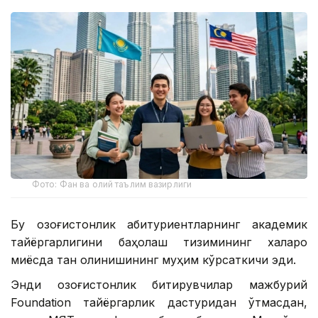
Фото: Фан ва олий таълим вазирлиги
Бу қозоғистонлик абитуриентларнинг академик
тайёргарлигини баҳолаш тизимининг халқаро
миқёсда тан олинишининг муҳим кўрсаткичи эди.
Энди қозоғистонлик битирувчилар мажбурий
Foundation тайёргарлик дастуридан ўтмасдан,