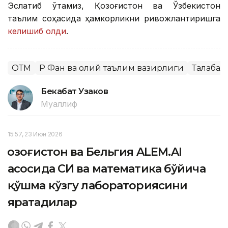
Эслатиб ўтамиз, Қозоғистон ва Ўзбекистон
таълим соҳасида ҳамкорликни ривожлантиришга
келишиб олди
.
ОТМ
ҚР Фан ва олий таълим вазирлиги
Талабал
Бекабат Узаков
Муаллиф
15:57, 23 Июн 2026
Қозоғистон ва Бельгия ALEM.AI
асосида СИ ва математика бўйича
қўшма кўзгу лабораториясини
яратадилар