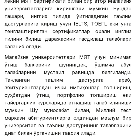
лекин МЯТ сертификати билан бир қатор Малайзия
университетларига киришлари мумкин. Бундан
ташқари, инглиз тилида ўқитиладиган таълим
дастурларига кириш учун IELTS, TOEFL ёки унга
тенглаштирилган сертификатлар орқали инглиз
тилини билиш даражасини тасдиқлаш талаблари
сақланиб қолади.
Малайзия университетлари МЯТ учун минимал
ўтиш балларини, шунингдек, қўшимча қабул
талабларини мустақил равишда белгилайди.
Танланган таълим дастурига қараб,
абитуриентлардан ички имтиҳонлар топшириш,
суҳбатдан ўтиш, портфолио топшириш ёки
тайёргарлик курсларида қатнашиш талаб қилиниши
мумкин. Шу муносабат билан, Миллий тест
маркази абитуриентларга олдиндан маълум бир
университет ва таълим дастурининг талабларини
диққат билан ўрганишни тавсия қилади.