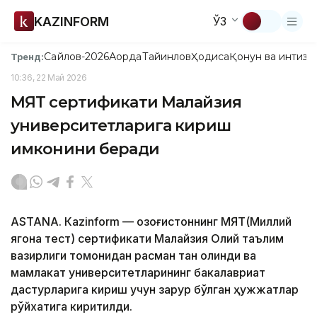
KAZINFORM
ЎЗ
Сайлов-2026
Ақорда
Тайинлов
Ҳодиса
Қонун ва интизо
Тренд:
10:36, 22 Май 2026
МЯТ сертификати Малайзия
университетларига кириш
имконини беради
ASTANА. Кazinform — Қозоғистоннинг МЯТ(Миллий
ягона тест) сертификати Малайзия Олий таълим
вазирлиги томонидан расман тан олинди ва
мамлакат университетларининг бакалавриат
дастурларига кириш учун зарур бўлган ҳужжатлар
рўйхатига киритилди.