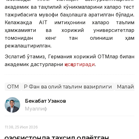
академик ва таҳлилий кўникмаларини халқаро тест
тажрибасига мувофиқ баҳолашга қаратилган бўлади.
Келажакда AIT имтиҳонини халқаро таълим
ҳамжамияти ва хорижий университетлар
томонидан кенг тан олиниши ҳам
режалаштирилган.
Эслатиб ўтамиз, Германия хорижий ОТМлар билан
академик дастурларни
қисқартиради
.
ОТМ
ҚР Фан ва олий таълим вазирлиги
Малайз
Бекабат Узаков
Муаллиф
11:38, 25 Июл 2026
Қозоғистонда таҳсил олаётган