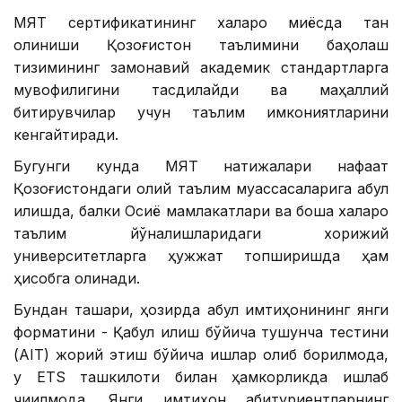
МЯТ сертификатининг халқаро миқёсда тан
олиниши Қозоғистон таълимини баҳолаш
тизимининг замонавий академик стандартларга
мувофиқлигини тасдиқлайди ва маҳаллий
битирувчилар учун таълим имкониятларини
кенгайтиради.
Бугунги кунда МЯТ натижалари нафақат
Қозоғистондаги олий таълим муассасаларига қабул
қилишда, балки Осиё мамлакатлари ва бошқа халқаро
таълим йўналишларидаги хорижий
университетларга ҳужжат топширишда ҳам
ҳисобга олинади.
Бундан ташқари, ҳозирда қабул имтиҳонининг янги
форматини - Қабул қилиш бўйича тушунча тестини
(AIT) жорий этиш бўйича ишлар олиб борилмоқда,
у ETS ташкилоти билан ҳамкорликда ишлаб
чиқилмоқда. Янги имтиҳон абитуриентларнинг