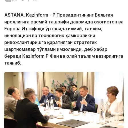
ASTANA. Kazinform - ҚР Президентининг Бельгия
Қироллигига расмий ташрифи давомида Қозоғистон ва
Европа Иттифоқи ўртасида илмий, таълим,
инновацион ва технологик ҳамкорликни
ривожлантиришга қаратилган стратегик
шартномалар тўплами имзоланди, деб хабар
беради Kazinform ҚР Фан ва олий таълим вазирлигига
таяниб.