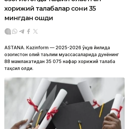
хорижий талабалар сони 35
мингдан ошди
ASTANА. Кazinform — 2025-2026 ўқув йилида
Қозоғистон олий таълим муассасаларида дунёнинг
88 мамлакатидан 35 075 нафар хорижий талаба
таҳсил олди.