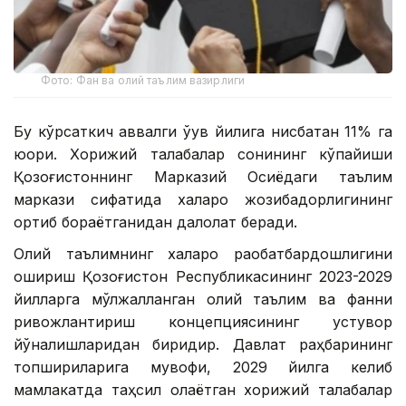
Фото: Фан ва олий таълим вазирлиги
Бу кўрсаткич аввалги ўқув йилига нисбатан 11% га
юқори. Хорижий талабалар сонининг кўпайиши
Қозоғистоннинг Марказий Осиёдаги таълим
маркази сифатида халқаро жозибадорлигининг
ортиб бораётганидан далолат беради.
Олий таълимнинг халқаро рақобатбардошлигини
ошириш Қозоғистон Республикасининг 2023-2029
йилларга мўлжалланган олий таълим ва фанни
ривожлантириш концепциясининг устувор
йўналишларидан биридир. Давлат раҳбарининг
топшириқларига мувофиқ, 2029 йилга келиб
мамлакатда таҳсил олаётган хорижий талабалар