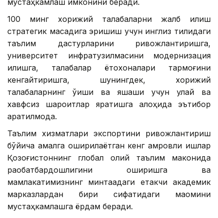
мустаҳкамлаш имконини беради.
100 минг хорижий талабаларни жалб қилиш
стратегик мақсадига эришиш учун инглиз тилидаги
таълим дастурларини ривожлантиришга,
университет инфратузилмасини модернизация
қилишга, талабалар ётоқхоналари тармоғини
кенгайтиришга, шунингдек, хорижий
талабаларнинг ўқиши ва яшаши учун қулай ва
хавфсиз шароитлар яратишга алоҳида эътибор
қаратилмоқда.
Таълим хизматлари экспортини ривожлантириш
бўйича амалга оширилаётган кенг қамровли ишлар
Қозоғистоннинг глобал олий таълим маконида
рақобатбардошлигини оширишга ва
мамлакатимизнинг минтақадаги етакчи академик
марказлардан бири сифатидаги мақомини
мустаҳкамлашга ёрдам беради.