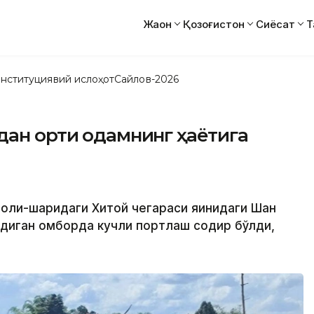
Жаҳон
Қозоғистон
Сиёсат
Т
нституциявий ислоҳот
Сайлов-2026
ан ортиқ одамнинг ҳаётига
оли-шарқидаги Хитой чегараси яқинидаги Шан
диган омборда кучли портлаш содир бўлди,