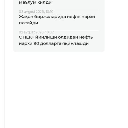
маълум қилди
03 avgust 2026, 10:10
Жаҳон биржаларида нефть нархи
пасайди
02 avgust 2026, 10:37
ОПEК+ йиғилиши олдидан нефть
нархи 90 долларга яқинлашди