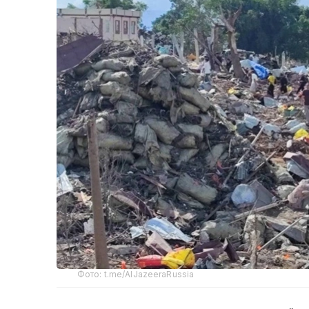
Фото: t.me/AlJazeeraRussia