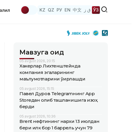
KZ
QZ
РУ
EN
中文
ق ز
ЎЗ
аҳлил
Мавзуга оид
05 avgust 2026, 20:15
Хакерлар Лихтенштейнда
компания эгаларининг
маълумотларини ўғирлашди
05 avgust 2026, 15:15
Павел Дуров Telegramнинг App
Storeдан олиб ташланишига изоҳ
берди
05 avgust 2026, 10:36
Brent нефтининг нархи 13 июлдан
бери илк бор 1 баррель учун 79