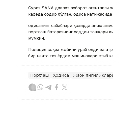
Сурия SANA давлат ахборот агентлиги х
кафеда содир бўлган. Ҳодиса натижасида
Ҳодисанинг сабаблари ҳозирда аниқланмо
портлаш батареянинг ҳаддан ташқари қ
мумкин.
Полиция воқеа жойини ўраб олди ва атр
бир нечта тез ёрдам машиналари етиб к
Портлаш
Ҳодиса
Жаҳон янгиликлар
Ляззат Сейданова