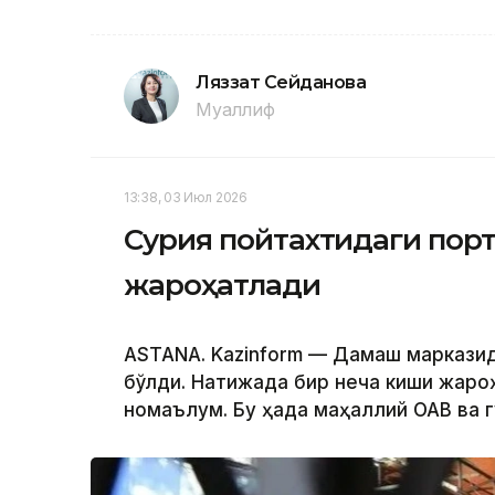
Ляззат Сейданова
Муаллиф
13:38, 03 Июл 2026
Сурия пойтахтидаги пор
жароҳатлади
ASTANA. Kazinform — Дамашқ маркази
бўлди. Натижада бир неча киши жароҳа
номаълум. Бу ҳақда маҳаллий ОАВ ва