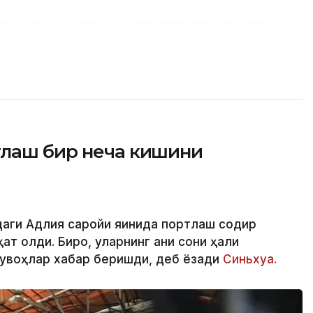
тлаш бир неча кишини
даги Адлия саройи яқинида портлаш содир
т олди. Бироқ, уларнинг аниқ сони ҳали
 гувоҳлар хабар беришди, деб ёзади
Синьхуа.