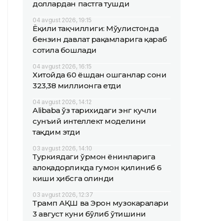
доллардан пастга тушди
04 avgust 2026, 19:15
Ёқилғи тақчиллиги: Мўғулистонда
бензин давлат рақамларига қараб
сотила бошлади
04 avgust 2026, 16:15
Хитойда 60 ёшдан ошганлар сони
323,38 миллионга етди
04 avgust 2026, 14:12
Alibaba ўз тарихидаги энг кучли
сунъий интеллект моделини
тақдим этди
03 avgust 2026, 14:10
Туркиядаги ўрмон ёнғинларига
алоқадорликда гумон қилиниб 6
киши ҳибсга олинди
03 avgust 2026, 12:37
Трамп АҚШ ва Эрон музокаралари
3 август куни бўлиб ўтишини