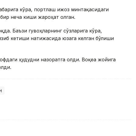
абарига кўра, портлаш Ҳижоз минтақасидаги
 бир неча киши жароҳат олган.
қда. Баъзи гувоҳларнинг сўзларига кўра,
изиб кетиши натижасида юзага келган бўлиши
офдаги ҳудудни назоратга олди. Воқеа жойига
елди.
и