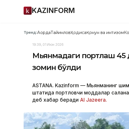
KAZINFORM
Ақорда
Тайинлов
Ҳодиса
Қонун ва интизом
Ко
Тренд:
19:39, 01 Июн 2026
Мьянмадаги портлаш 45 д
зомин бўлди
ASTANA. Kazinform — Мьянманинг шим
штатида портловчи моддалар сақлана
деб хабар беради
Al Jazeera.