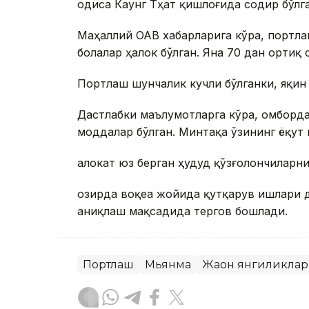
Ҳодиса Каунг Тҳат қишлоғида содир бўлга
Маҳаллий ОАВ хабарларига кўра, портла
болалар ҳалок бўлган. Яна 70 дан ортиқ
Портлаш шунчалик кучли бўлганки, яқин 
Дастлабки маълумотларга кўра, омборд
моддалар бўлган. Минтақа ўзининг ёқут
Ҳалокат юз берган ҳудуд қўзғолончиларн
Ҳозирда воқеа жойида қутқарув ишлари 
аниқлаш мақсадида тергов бошлади.
Портлаш
Мьянма
Жаҳон янгиликла