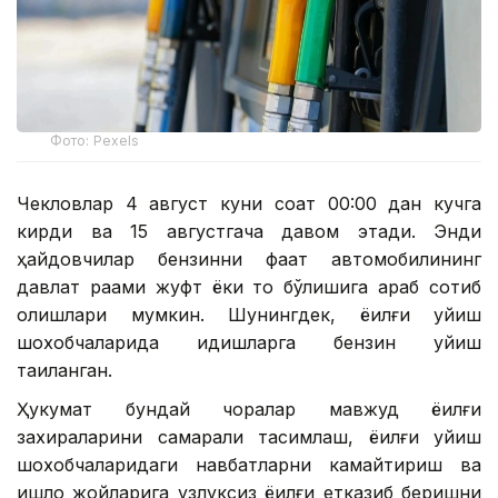
Фото: Pexels
Чекловлар 4 август куни соат 00:00 дан кучга
кирди ва 15 августгача давом этади. Энди
ҳайдовчилар бензинни фақат автомобилининг
давлат рақами жуфт ёки тоқ бўлишига қараб сотиб
олишлари мумкин. Шунингдек, ёқилғи қуйиш
шохобчаларида идишларга бензин қуйиш
тақиқланган.
Ҳукумат бундай чоралар мавжуд ёқилғи
захираларини самарали тақсимлаш, ёқилғи қуйиш
шохобчаларидаги навбатларни камайтириш ва
қишлоқ жойларига узлуксиз ёқилғи етказиб беришни