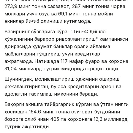
273,9 минг тонна сабзавот, 287 минг тонна чорва
моллари учун озуқа ва 69,1 минг тонна мойли
экинлар йиғиб олиниши кутилмоқда.
Вазирнинг сўзларига кўра, "Тин-4: Қишлоқ
хўжалигини барқарор ривожлантириш" кампанияси
доирасида ҳукумат банклар орқали айланма
маблағларни тўлдириш учун кредитлар
ажратмоқда. Натижада 117 нафар фуқаро ва корхона
31,04 миллиард тугрик миқдорида кредит олди.
Шунингдек, молиялаштириш ҳажмини ошириш
режалаштирилган, бу эса кредитларни арзон ва
адолатли тақсимлаш имконини беради.
Баҳорги экишга тайёргарлик кўрган ва ўтган йилги
ҳосилдан 154,6 минг тонна озиқ-овқат буғдойини
бозорга олиб чиққан 405 та корхонага 12,3 миллиард
тугрик ажратилди.