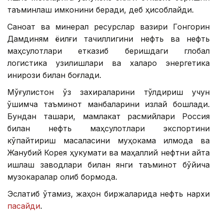
таъминлаш имконини беради, деб ҳисоблайди.
Саноат ва минерал ресурслар вазири Гонгорин
Дамдиням ёқилғи тақчиллигини нефть ва нефть
маҳсулотлари етказиб беришдаги глобал
логистика узилишлари ва халқаро энергетика
инқирози билан боғлади.
Мўғулистон ўз захираларини тўлдириш учун
қўшимча таъминот манбаларини излай бошлади.
Бундан ташқари, мамлакат расмийлари Россия
билан нефть маҳсулотлари экспортини
кўпайтириш масаласини муҳокама қилмоқда ва
Жанубий Корея ҳукумати ва маҳаллий нефтни қайта
ишлаш заводлари билан янги таъминот бўйича
музокаралар олиб бормоқда.
Эслатиб ўтамиз, жаҳон биржаларида нефть нархи
пасайди
.