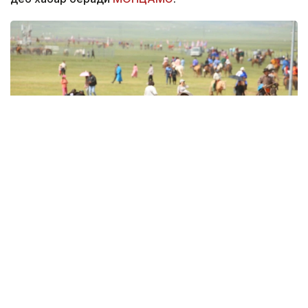
Фото: МОНЦАМЭ
Тантанали тадбир 13 июлда Хүй долоон худаг
ҳудудида бўлиб ўтди. Унда Мўғулистон
Президенти Ухнаагийн Хурэлсух иштирок этди.
Давлат раҳбари ўз нутқида мўғул оти инсоният