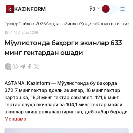
KAZINFORM
ЎЗ
Сайлов-2026
Ақорда
Тайинлов
Ҳодиса
Қонун ва интизо
Тренд:
15:41, 15 Апрел 2026
Мўғулистонда баҳорги экинлар 633
минг гектардан ошади
ASTANA. Kazinform — Мўғулистонда бу баҳорда
372,7 минг гектар донли экинлар, 16 минг гектар
картошка, 18,3 минг гектар сабзавот, 121,9 минг
гектар озуқа экинлари ва 104,1 минг гектар мойли
экинлар экиш режалаштирилган, деб хабар беради
Монцамэ
.