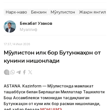
Нарх-наво
Бензин
Мўғулистон
Жаҳон янгили
Бекабат Узаков
Муаллиф
17:37, 14 Июл 2026
Мўғулистон илк бор Бутунжаҳон от
кунини нишонлади
ASTANA. Kazinform — Мўғулистонда мамлакат
ташаббуси билан Бирлашган Миллатлар Ташкилоти
Бош Ассамблеяси томонидан тасдиқланган
Бутунжаҳон от куни илк бор расман нишонланди,
деб хабар беради
МОНЦАМЭ
.