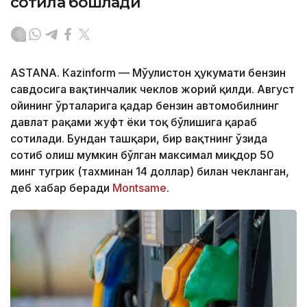
сотила бошлади
ASTANА. Кazinform — Мўғулистон ҳукумати бензин
савдосига вақтинчалик чеклов жорий қилди. Август
ойининг ўрталарига қадар бензин автомобилнинг
давлат рақами жуфт ёки тоқ бўлишига қараб
сотилади. Бундан ташқари, бир вақтнинг ўзида
сотиб олиш мумкин бўлган максимал миқдор 50
минг тугрик (тахминан 14 доллар) билан чекланган,
деб хабар беради
Montsame
.