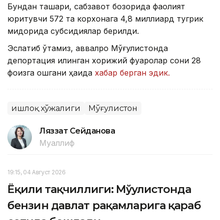
Бундан ташқари, сабзавот бозорида фаолият
юритувчи 572 та корхонага 4,8 миллиард тугрик
миқдорида субсидиялар берилди.
Эслатиб ўтамиз, аввалроқ Мўғулистонда
депортация қилинган хорижий фуқаролар сони 28
фоизга ошгани ҳақида
хабар берган эдик.
Қишлоқ хўжалиги
Мўғулистон
Ляззат Сейданова
Муаллиф
19:15, 04 Август 2026
Ёқилғи тақчиллиги: Мўғулистонда
бензин давлат рақамларига қараб