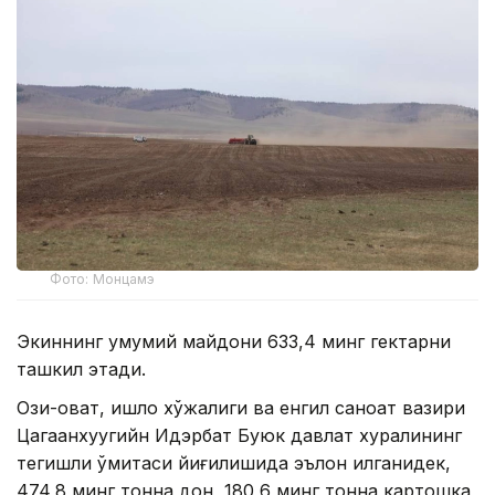
Фото: Монцамэ
Экиннинг умумий майдони 633,4 минг гектарни
ташкил этади.
Озиқ-овқат, қишлоқ хўжалиги ва енгил саноат вазири
Цагаанхуугийн Идэрбат Буюк давлат хуралининг
тегишли қўмитаси йиғилишида эълон қилганидек,
474,8 минг тонна дон, 180,6 минг тонна картошка,