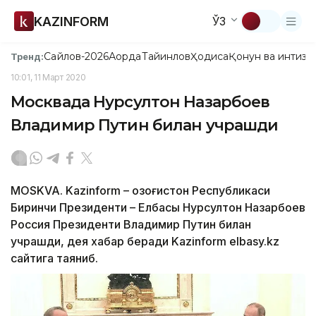
KAZINFORM
ЎЗ
Сайлов-2026
Ақорда
Тайинлов
Ҳодиса
Қонун ва интизо
Тренд:
10:01, 11 Март 2020
Москвада Нурсултон Назарбоев
Владимир Путин билан учрашди
MOSKVA. Kazinform – Қозоғистон Республикаси
Биринчи Президенти – Елбасы Нурсултон Назарбоев
Россия Президенти Владимир Путин билан
учрашди, дея хабар беради Kazinform elbasy.kz
сайтига таяниб.