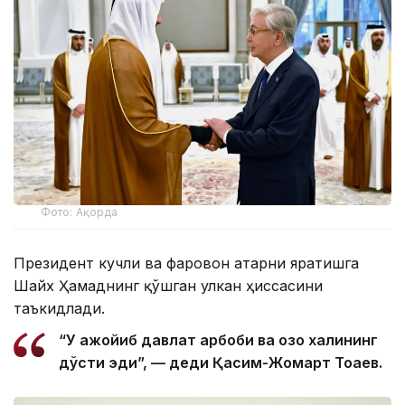
Фото: Ақорда
Президент кучли ва фаровон Қатарни яратишга
Шайх Ҳамаднинг қўшган улкан ҳиссасини
таъкидлади.
“У ажойиб давлат арбоби ва қозоқ халқининг
дўсти эди”, — деди Қасим-Жомарт Тоқаев.