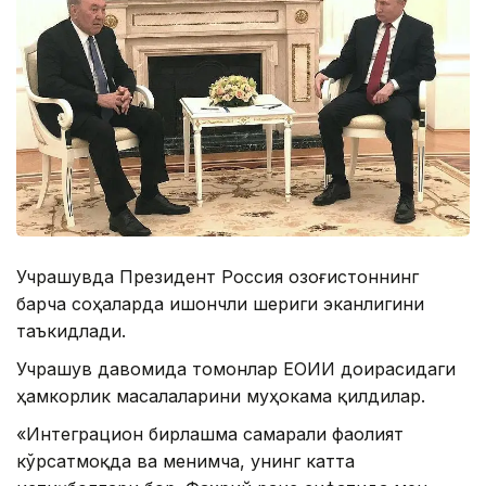
Учрашувда Президент Россия Қозоғистоннинг
барча соҳаларда ишончли шериги эканлигини
таъкидлади.
Учрашув давомида томонлар ЕОИИ доирасидаги
ҳамкорлик масалаларини муҳокама қилдилар.
«Интеграцион бирлашма самарали фаолият
кўрсатмоқда ва менимча, унинг катта