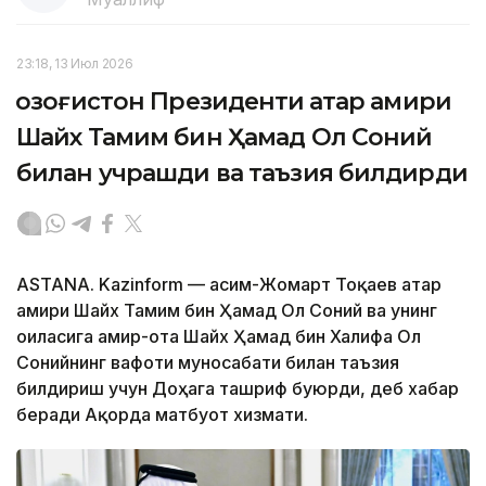
23:18, 13 Июл 2026
Қозоғистон Президенти Қатар амири
Шайх Тамим бин Ҳамад Ол Соний
билан учрашди ва таъзия билдирди
ASTANA. Kazinform — Қасим-Жомарт Тоқаев Қатар
амири Шайх Тамим бин Ҳамад Ол Соний ва унинг
оиласига амир-ота Шайх Ҳамад бин Халифа Ол
Сонийнинг вафоти муносабати билан таъзия
билдириш учун Доҳага ташриф буюрди, деб хабар
беради Ақорда матбуот хизмати.