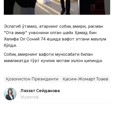
Эслатиб ўтамиз, Қатарнинг собиқ амири, расман
"Ота амир" унвонини олган шайх Ҳамад бин
Халифа Ол Соний 74 ёшида вафот этгани маълум
бўлди.
Собиқ амирнинг вафоти муносабати билан
мамлакатда тўрт кунлик мотам эълон қилинди.
Қозоғистон Президенти
Қасим-Жомарт Тоқаев
Ляззат Сейданова
Муаллиф