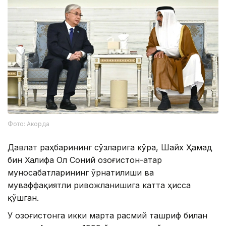
Фото: Акорда
Давлат раҳбарининг сўзларига кўра, Шайх Ҳамад
бин Халифа Ол Соний Қозоғистон-Қатар
муносабатларининг ўрнатилиши ва
муваффақиятли ривожланишига катта ҳисса
қўшган.
У Қозоғистонга икки марта расмий ташриф билан