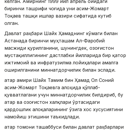
келган. Амирнинг 1999 йил апрель ойидаги
биринчи ташрифи чоғида уни Қасим-Жомарт
Тоқаев ташқи ишлар вазири сифатида кутиб
олган.
Давлат раҳбари Шайх Ҳамаднинг кўмаги билан
Астанада биринчи муҳташам Ал-Фаробий
масжиди қурилганини, шунингдек, Қозоғистон
мустақиллигининг дастлабки йилларида бир қатор
ижтимоий ва инфратузилма лойиҳалари амалга
оширилганини миннатдорчилик билан эслади.
Қатар амири Шайх Тамим бин Ҳамад Ол Соний
Қасим-Жомарт Тоқаевга алоҳида қўллаб-
қувватлагани учун миннатдорчилик билдириб, бу
Қатар ва Қозоғистон халқлари ўртасидаги
қардошлик алоқаларининг ўзига хос хусусиятини
намойиш этишини таъкидлади.
Қатар томони ташаббуси билан давлат раҳбарлари