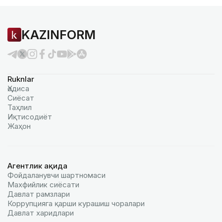
KAZINFORM
Ruknlar
Ҳодиса
Сиёсат
Таҳлил
Иқтисодиёт
Жаҳон
Агентлик ҳақида
Фойдаланувчи шартномаси
Махфийлик сиёсати
Давлат рамзлари
Коррупцияга қарши курашиш чоралари
Давлат харидлари