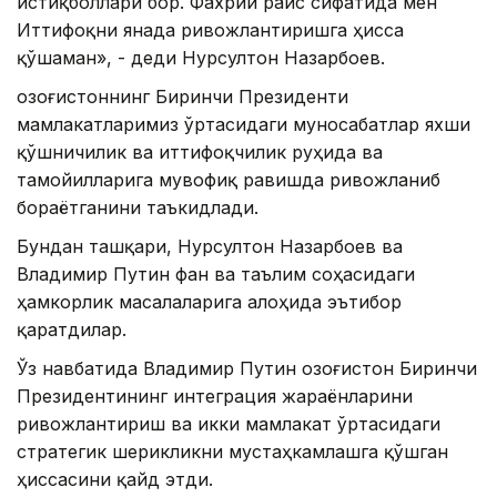
истиқболлари бор. Фахрий раис сифатида мен
Иттифоқни янада ривожлантиришга ҳисса
қўшаман», - деди Нурсултон Назарбоев.
Қозоғистоннинг Биринчи Президенти
мамлакатларимиз ўртасидаги муносабатлар яхши
қўшничилик ва иттифоқчилик руҳида ва
тамойилларига мувофиқ равишда ривожланиб
бораётганини таъкидлади.
Бундан ташқари, Нурсултон Назарбоев ва
Владимир Путин фан ва таълим соҳасидаги
ҳамкорлик масалаларига алоҳида эътибор
қаратдилар.
Ўз навбатида Владимир Путин Қозоғистон Биринчи
Президентининг интеграция жараёнларини
ривожлантириш ва икки мамлакат ўртасидаги
стратегик шерикликни мустаҳкамлашга қўшган
ҳиссасини қайд этди.