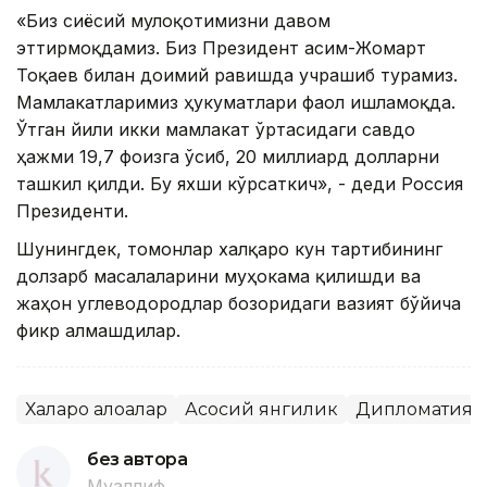
«Биз сиёсий мулоқотимизни давом
эттирмоқдамиз. Биз Президент Қасим-Жомарт
Тоқаев билан доимий равишда учрашиб турамиз.
Мамлакатларимиз ҳукуматлари фаол ишламоқда.
Ўтган йили икки мамлакат ўртасидаги савдо
ҳажми 19,7 фоизга ўсиб, 20 миллиард долларни
ташкил қилди. Бу яхши кўрсаткич», - деди Россия
Президенти.
Шунингдек, томонлар халқаро кун тартибининг
долзарб масалаларини муҳокама қилишди ва
жаҳон углеводородлар бозоридаги вазият бўйича
фикр алмашдилар.
Халқаро алоқалар
Асосий янгилик
Дипломатия
без автора
Муаллиф