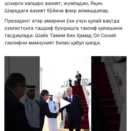
ҳозирги халқаро вазият, жумладан, Яқин
Шарқдаги вазият бўйича фикр алмашдилар.
Президент Қатар амирини ўзи учун қулай вақтда
Қозоғистонга ташриф буюришга таклиф қилишини
тасдиқлади. Шайх Тамим бин Ҳамад Ол Соний
таклифни мамнуният билан қабул қилди.