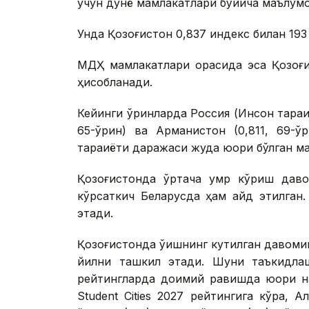
учун дунё мамлакатлари бўйича маълумо
Унда Қозоғистон 0,837 индекс билан 193
МДҲ мамлакатлари орасида эса Қозоғис
ҳисобланади.
Кейинги ўринларда Россия (Инсон тараққи
65-ўрин) ва Арманистон (0,811, 69-ў
тараққиёти даражаси жуда юқори бўлган 
Қозоғистонда ўртача умр кўриш даво
кўрсаткич Беларусда ҳам қайд этилган
этади.
Қозоғистонда ўқишнинг кутилган давомий
йилни ташкил этади. Шуни таъкидлаш
рейтингларда доимий равишда юқори на
Student Cities 2027 рейтингига кўра,