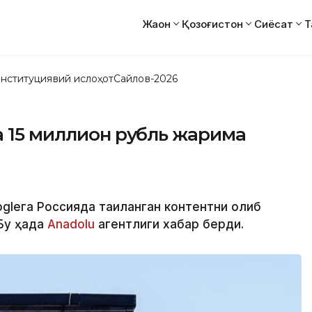
Жаҳон
Қозоғистон
Сиёсат
Т
нституциявий ислоҳот
Сайлов-2026
а 15 миллион рубль жарима
gleга Россияда тақиқланган контентни олиб
Бу ҳақда
Аnadolu
агентлиги хабар берди.