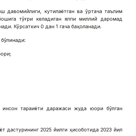
ш давомийлиги, кутилаётган ва ўртача таълим
бошига тўғри келадиган ялпи миллий даромад
ади. Кўрсаткич 0 дан 1 гача баҳоланади.
 бўлинади:
қори;
инсон тараққиёти даражаси жуда юқори бўлган
ёт дастурининг 2025 йилги ҳисоботида 2023 йил