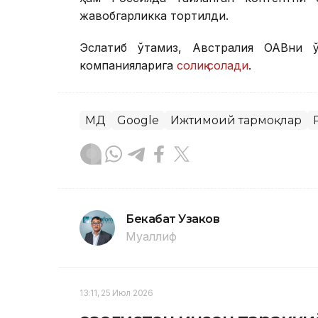
жавобгарликка тортилди.
Эслатиб ўтамиз, Австралия ОАВни қў
компанияларига
солиқ солади
.
МДҲ
Google
Ижтимоий тармоқлар
Бекабат Узаков
Муаллиф
13:11, 25 Июл 2026