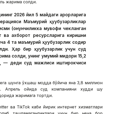
бль жарима солди.
ининг 2026 йил 5 майдаги қарорларига
ерацияси Маъмурий ҳуқуқбузарликлар
исми (қонунчиликка мувофиқ чекланган
т ва ахборот ресурсларига киришни
ча 4 та маъмурий ҳуқуқбузарлик содир
ди. Ҳар бир ҳуқуқбузарлик учун суд
ма солди, унинг умумий миқдори 15,2
, — деди суд мажлиси иштирокчиси
eга шунга ўхшаш модда бўйича яна 3,8 миллион
и. Апрель ойида суд компанияни худди шу
қдорида жаримага тортди.
itter ва TikTok каби йирик интернет хизматлари
 олиб ташламаганликлари учун бир неча бор