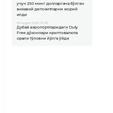
учун 250 минг долларгача бўлган
визавий депозитларни жорий
қилди
06 avgust 2026, 19:38
Дубай аэропортларидаги Duty
Free дўконлари криптовалюта
орқали тўловни йўлга қўйди