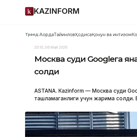
KAZINFORM
Ақорда
Тайинлов
Ҳодиса
Қонун ва интизом
Ко
Тренд:
20:10, 06 Май 2026
Москва суди Googleга ян
солди
ASTANА. Кazinform — Москва суди Goo
ташламаганлиги учун жарима солди. 