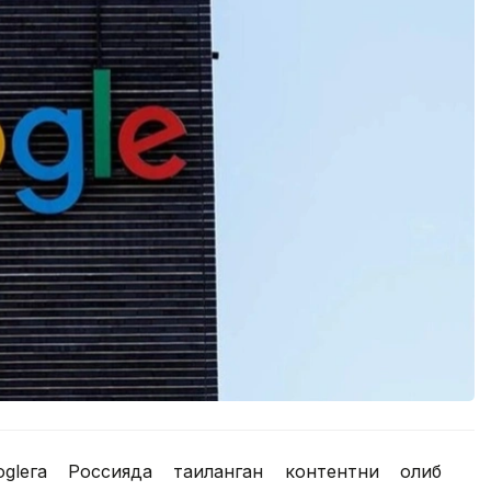
leга Россияда тақиқланган контентни олиб