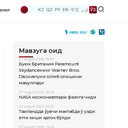
KZ
QZ
РУ
EN
中文
ق ز
ЎЗ
аҳлил
Мавзуга оид
07 avgust 2026, 18:10
Буюк Британия Paramount
Skydanceнинг Warner Bros.
Discoveryни сотиб олишини
маъқуллади
07 avgust 2026, 16:34
NASA космонавтлари фазога чиқди
07 avgust 2026, 14:37
Таиландда ўқувчи мактабда ўқ узди:
етти киши ҳалок бўлди
07 avgust 2026, 13:39