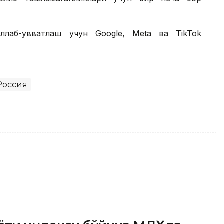
ллаб-қувватлаш учун Google, Меtа ва TikTok
Россия