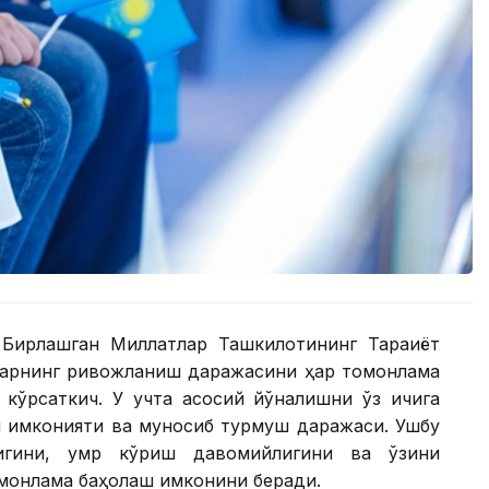
 Бирлашган Миллатлар Ташкилотининг Тараққиёт
арнинг ривожланиш даражасини ҳар томонлама
т кўрсаткич. У учта асосий йўналишни ўз ичига
иш имконияти ва муносиб турмуш даражаси. Ушбу
лигини, умр кўриш давомийлигини ва ўзини
монлама баҳолаш имконини беради.