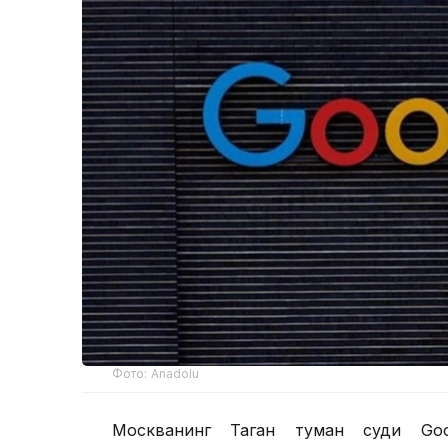
Фото: Аnadolu
Москванинг Таган туман суди Goog