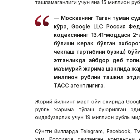
ташламаганлиги учун яна 15 миллион ру
— Москванинг Таган туман суд
кўра, Google LLC Россия Фед
кодексининг 13.41-моддаси 2-қ
бўлиши керак бўлган ахборо
чеклаш тартибини бузиш) бўйи
этганликда айбдор деб топил
маъмурий жарима шаклида жари
миллион рублни ташкил этди
ТАСС агентлигига.
Жорий йилнинг март ойи охирида Googl
рубль жарима тўлаш буюрилган эд
қоидабузарлик учун 19 миллион рубль ми
Сўнгги йилларда Telegram, Facebook, Tw
ҳам Россияда тақиқланган контентни