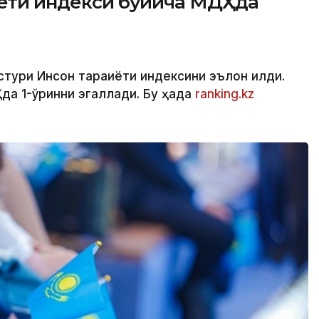
иёти индекси бўйича МДҲда
стури Инсон тараққиёти индексини эълон қилди.
а 1-ўринни эгаллади. Бу ҳақда
ranking.kz