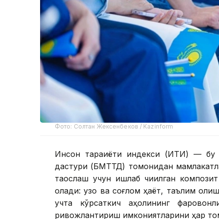
Фото: Солтан Жексенбеков / Kazinform
Инсон тараққиёти индекси (ИТИ) — бу
дастури (БМТТД) томонидан мамлакатл
таққослаш учун ишлаб чиқилган компози
олади: узоқ ва соғлом ҳаёт, таълим ол
учта кўрсаткич аҳолининг фаровон
ривожлантириш имкониятларини ҳар то