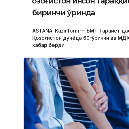
Қозоғистон инсон тараққ
биринчи ўринда
ASTANА. Кazinform — БМТ Тараққиёт да
Қозоғистон дунёда 60-ўринни ва МДҲд
хабар берди.