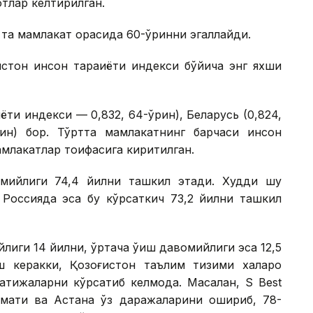
тлар келтирилган.
 та мамлакат орасида 60-ўринни эгаллайди.
тон инсон тараққиёти индекси бўйича энг яхши
ёти индекси — 0,832, 64-ўрин), Беларусь (0,824,
рин) бор. Тўртта мамлакатнинг барчаси инсон
мамлакатлар тоифасига киритилган.
мийлиги 74,4 йилни ташкил этади. Худди шу
. Россияда эса бу кўрсаткич 73,2 йилни ташкил
лиги 14 йилни, ўртача ўқиш давомийлиги эса 12,5
 керакки, Қозоғистон таълим тизими халқаро
тижаларни кўрсатиб келмоқда. Масалан, S Best
 Алмати ва Астана ўз даражаларини ошириб, 78-