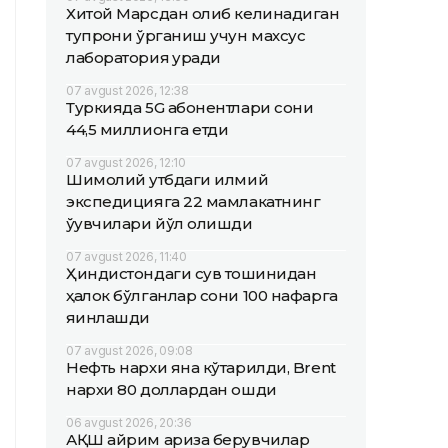
Хитой Марсдан олиб келинадиган
тупроқни ўрганиш учун махсус
лаборатория қуради
07 avgust 2026, 12:38
Туркияда 5G абонентлари сони
44,5 миллионга етди
07 avgust 2026, 12:10
Шимолий қутбдаги илмий
экспедицияга 22 мамлакатнинг
ўқувчилари йўл олишди
07 avgust 2026, 11:40
Ҳиндистондаги сув тошқинидан
ҳалок бўлганлар сони 100 нафарга
яқинлашди
07 avgust 2026, 09:08
Нефть нархи яна кўтарилди, Brent
нархи 80 доллардан ошди
06 avgust 2026, 20:36
АҚШ айрим ариза берувчилар