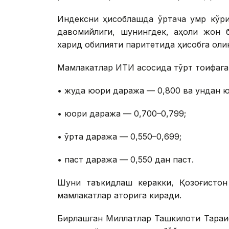
Индексни ҳисоблашда ўртача умр кўри
давомийлиги, шунингдек, аҳоли жон 
харид қобилияти паритетида ҳисобга олин
Мамлакатлар ИТИ асосида тўрт тоифага
• жуда юқори даража — 0,800 ва ундан ю
• юқори даража — 0,700–0,799;
• ўрта даража — 0,550–0,699;
• паст даража — 0,550 дан паст.
Шуни таъкидлаш керакки, Қозоғистон 
мамлакатлар қаторига киради.
Бирлашган Миллатлар Ташкилоти Тараққи