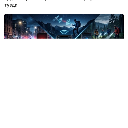
тузди.
Фото: СИ
Жанубий Корея: Илова таъқибчига яқинлашиш
ҳақида огоҳлантиради
2026 йил 24 июнда Жанубий Корея шахсий
хавфсизлик учун энг сўнгги рақамли воситалардан