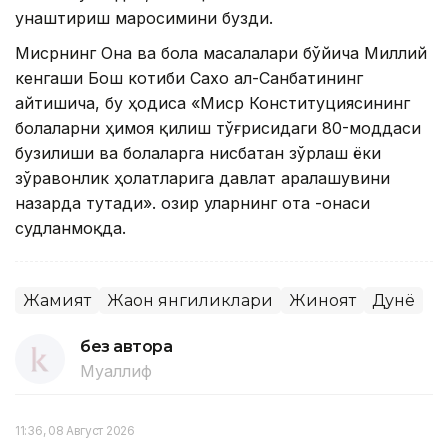
унаштириш маросимини бузди.
Мисрнинг Она ва бола масалалари бўйича Миллий
кенгаши Бош котиби Сахо ал-Санбатининг
айтишича, бу ҳодиса «Миср Конституциясининг
болаларни ҳимоя қилиш тўғрисидаги 80-моддаси
бузилиши ва болаларга нисбатан зўрлаш ёки
зўравонлик ҳолатларига давлат аралашувини
назарда тутади». Ҳозир уларнинг ота -онаси
судланмоқда.
Жамият
Жаҳон янгиликлари
Жиноят
Дунё
без автора
Муаллиф
11:36, 08 Август 2026