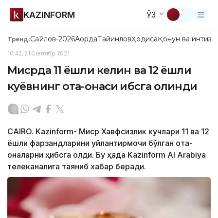
KAZINFORM
ЎЗ
Сайлов-2026
Ақорда
Тайинлов
Ҳодиса
Қонун ва интизо
Тренд:
10:42, 21 Сентябр 2021
Мисрда 11 ёшли келин ва 12 ёшли
куёвнинг ота-онаси ҳибсга олинди
CAIRO. Kazinform- Миср Хавфсизлик кучлари 11 ва 12
ёшли фарзандларини уйлантирмоқчи бўлган ота-
оналарни ҳибсга олди. Бу ҳақда Kazinform Al Arabiya
телеканалига таяниб хабар беради.