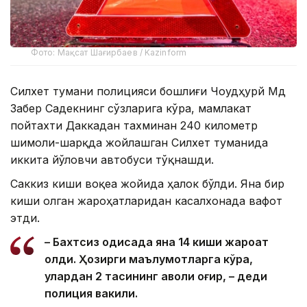
Фото: Мақсат Шағирбаев / Kazinform
Силхет тумани полицияси бошлиғи Чоудҳурй Мд
Забер Садекнинг сўзларига кўра, мамлакат
пойтахти Даккадан тахминан 240 километр
шимоли-шарқда жойлашган Силхет туманида
иккита йўловчи автобуси тўқнашди.
Саккиз киши воқеа жойида ҳалок бўлди. Яна бир
киши олган жароҳатларидан касалхонада вафот
этди.
– Бахтсиз ҳодисада яна 14 киши жароҳат
олди. Ҳозирги маълумотларга кўра,
улардан 2 тасининг аҳволи оғир, – деди
полиция вакили.