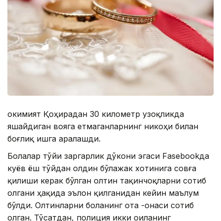
Ҳокимият Қоҳирадан 30 километр узоқликда
яшайдиган вояга етмаганларнинг никоҳи билан
боғлиқ ишга аралашди.
Болалар тўйи заргарлик дўкони эгаси Fasebookда
куёв ёш тўйдан олдин бўлажак хотинига совға
қилиши керак бўлган олтин тақинчоқларни сотиб
олгани ҳақида эълон қилганидан кейин маълум
бўлди. Олтинларни боланинг ота -онаси сотиб
олган. Тўсатдан, полиция икки оиланинг