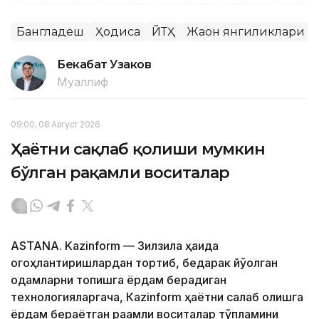
Бангладеш
Ҳодиса
ЙТҲ
Жаҳон янгиликлари
Бекабат Узаков
Муаллиф
09:00, 08 Август 2026
Ҳаётни сақлаб қолиши мумкин
бўлган рақамли воситалар
ASTANA. Kazinform — Зилзила ҳақида
огоҳлантиришлардан тортиб, бедарак йўқолган
одамларни топишга ёрдам берадиган
технологияларгача, Кazinform ҳаётни сақлаб қолишга
ёрдам бераётган рақамли воситалар тўпламини