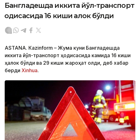
Бангладешда иккита йўл-транспорт
ҳодисасида 16 киши ҳалок бўлди
ASTANА. Кazinform – Жума куни Бангладешда
иккита йўл-транспорт ҳодисасида камида 16 киши
ҳалок бўлди ва 29 киши жароҳат олди, деб хабар
берди
Xinhua
.