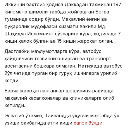
Иккинчи бахтсиз ҳодиса Даккадан тахминан 197
километр шимоли-ғарбда жойлашган Богра
туманида содир бўлди. Маҳаллий ёнғин ва
фуқаролик мудофааси хизмати вакили Мд.
Шаҳидул Исломнинг сўзларига кўра, ҳодисада 7
киши ҳалок бўлган ва 15 киши жароҳат олган.
Дастлабки маълумотларга кўра, автобус
ҳайдовчиси тезликни оширган ва транспорт
воситасини бошқара олмаган. Натижада автобус
йўл четида турган бир гуруҳ ишчиларга урилиб
кетди.
Барча жароҳатланганлар шошилинч равишда
маҳаллий касалхоналар ва клиникаларга олиб
кетилди.
Эслатиб ўтамиз, Таиландда ўқувчи мактабда ўқ
узиши оқибатида етти киши
ҳалок бўлди
.