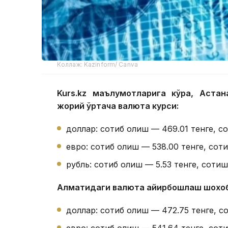
Коллаж: Kazinform/ Canva
Kurs.kz маълумотларига кўра, Аста
жорий ўртача валюта курси:
доллар: сотиб олиш — 469.01 тенге, с
евро: сотиб олиш — 538.00 тенге, соти
рубль: сотиб олиш — 5.53 тенге, сотиш
Алматидаги валюта айирбошлаш шохо
доллар: сотиб олиш — 472.75 тенге, с
евро: сотиб олиш — 541.64 тенге, соти