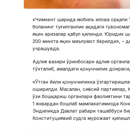
«Чимкент шаҳрида мобиль илова орқали 1
боланинг туғилганлик ҳақидаги гувоҳном
яқин аризалар қабул қилинди. Юридик ша
200 мингга яқин маълумот берилди», – д
учрашувда.
Адлия вазири ўринбосари адлия органл
тўхталиб, амалдаги қонунчилик доираси
«Ўтган йили қонунчиликка ўзгартиришл
оширилди. Масалан, сиёсий партиялар, Қ
ўзи бошқариш органлари фаолиятини тар
1 январдан бошлаб мамлакатимизда Кон
Эндиликда Давлат раҳбари ташаббуси б
Конституциявий судга мурожаат қилишла