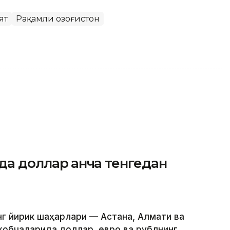
ят
Рақамли Қозоғистон
да доллар қанча тенгедан
нг йирик шаҳарлари — Астана, Алмати ва
обчаларида доллар, евро ва рублнинг