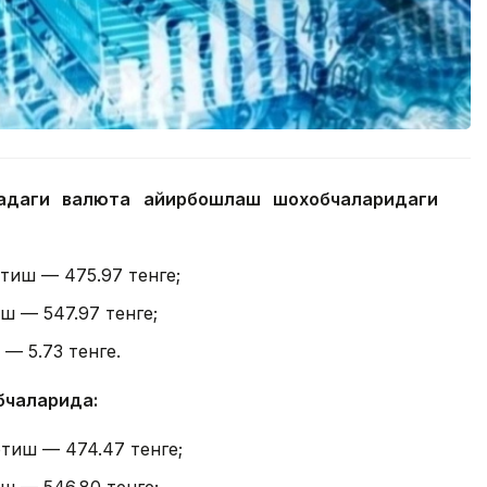
надаги валюта айирбошлаш шохобчаларидаги
отиш — 475.97 тенге;
ш — 547.97 тенге;
 — 5.73 тенге.
бчаларида:
отиш — 474.47 тенге;
ш — 546.80 тенге;