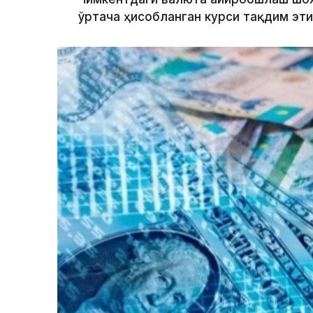
ўртача ҳисобланган курси тақдим эт