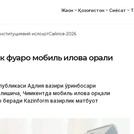
Жаҳон
Қозоғистон
Сиёсат
Т
нституциявий ислоҳот
Сайлов-2026
 фуқаро мобиль илова орқали
спубликаси Адлия вазири ўринбосари
лишича, Чимкентда мобиль илова орқали
ар беради Кazinform вазирлик матбуот