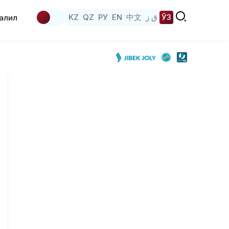
KZ
QZ
РУ
EN
中文
ق ز
ЎЗ
аҳлил