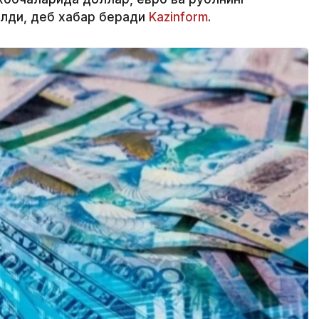
илди, деб хабар беради
Kazinform
.