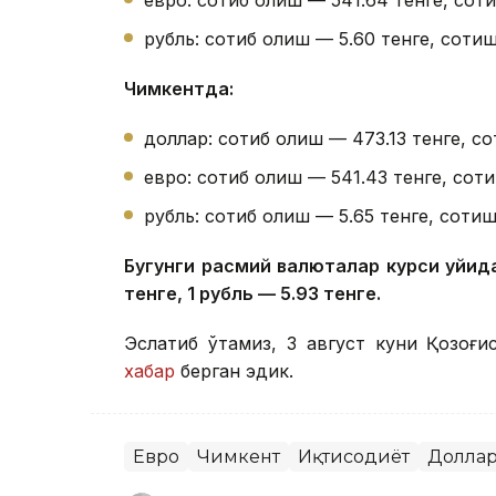
рубль: сотиб олиш — 5.60 тенге, сотиш
Чимкентда:
доллар: сотиб олиш — 473.13 тенге, со
евро: сотиб олиш — 541.43 тенге, соти
рубль: сотиб олиш — 5.65 тенге, сотиш
Бугунги расмий валюталар курси қуйида
тенге, 1 рубль — 5.93 тенге.
Эслатиб ўтамиз, 3 август куни Қозоғи
хабар
берган эдик.
Евро
Чимкент
Иқтисодиёт
Долла