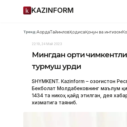
KAZINFORM
Ақорда
Тайинлов
Ҳодиса
Қонун ва интизом
Ко
Тренд:
22:19, 24 Май 2023
Мингдан ортиқ чимкентлик
турмуш қурди
SHYMKENT. Кazinform – Қозоғистон Ре
Бекболат Молдабековнинг маълум қи
1434 та никоҳ қайд этилган, дея хаб
хизматига таяниб.