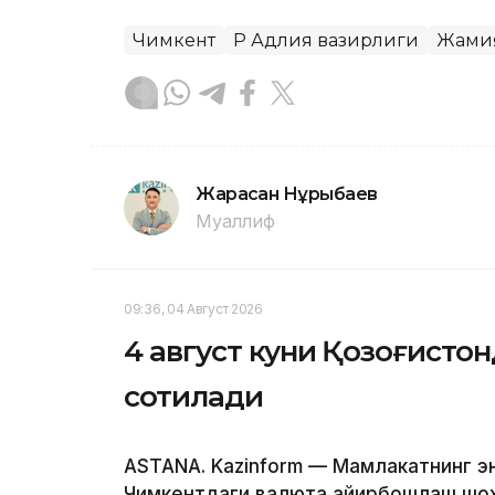
Чимкент
ҚР Адлия вазирлиги
Жами
Жарасқан Нұрыбаев
Муаллиф
09:36, 04 Август 2026
4 август куни Қозоғистон
сотилади
ASTANA. Kazinform — Мамлакатнинг э
Чимкентдаги валюта айирбошлаш шох