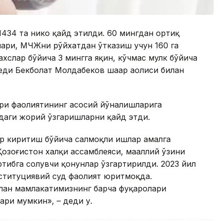
434 та никоҳ қайд этилди. 60 мингдан ортиқ
алари, МЧЖни рўйхатдан ўтказиш учун 160 га
хслар бўйича 3 мингга яқин, кўчмас мулк бўйича
еди Бекболат Молдабеков шаҳар аҳолиси билан
ари фаолиятининг асосий йўналишларига
даги жорий ўзгаришларни қайд этди.
ар киритиш бўйича салмоқли ишлар амалга
озоғистон халқи ассамблеяси, маҳаллий ўзини
тибга солувчи қонунлар ўзгартирилди. 2023 йил
ституциявий суд фаолият юритмоқда.
илан мамлакатимизнинг барча фуқаролари
ри мумкин», – деди у.