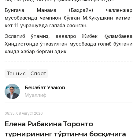
Бунгача Манама (Баҳрайн) челленжер
мусобақасида чемпион бўлган М.Кукушкин кетма-
кет 11 учрашувда ғалаба қозонган.
Эслатиб ўтамиз, аввалроқ Жибек Қуламбаева
Ҳиндистонда ўтказилган мусобақада ғолиб бўлгани
ҳақида хабар берган эдик.
Теннис
Спорт
Бекабат Узаков
Муаллиф
08:35, 08 Август 2026
Елена Рибакина Торонто
турнирининг тўртинчи босқичига