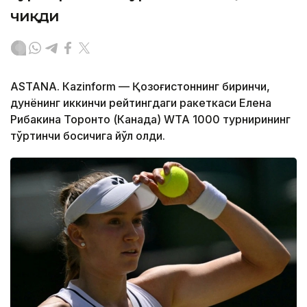
чиқди
ASTANА. Кazinform — Қозоғистоннинг биринчи,
дунёнинг иккинчи рейтингдаги ракеткаси Елена
Рибакина Торонто (Канада) WТА 1000 турнирининг
тўртинчи босқичига йўл олди.