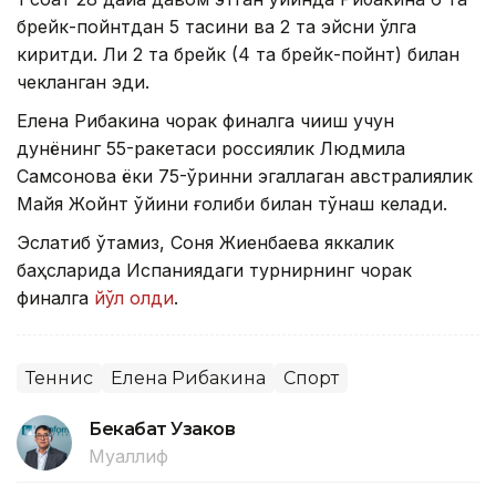
брейк-пойнтдан 5 тасини ва 2 та эйсни қўлга
киритди. Ли 2 та брейк (4 та брейк-пойнт) билан
чекланган эди.
Елена Рибакина чорак финалга чиқиш учун
дунёнинг 55-ракетаси россиялик Людмила
Самсонова ёки 75-ўринни эгаллаган австралиялик
Майя Жойнт ўйини ғолиби билан тўқнаш келади.
Эслатиб ўтамиз, Соня Жиенбаева яккалик
баҳсларида Испаниядаги турнирнинг чорак
финалга
йўл олди
.
Теннис
Елена Рибакина
Спорт
Бекабат Узаков
Муаллиф