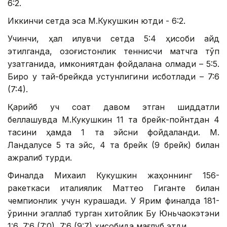
6:2.
Иккинчи сетда эса М.Кукушкин ютди - 6:2.
Учинчи, ҳал қилувчи сетда 5:4 ҳисоби қайд
этилганда, қозоғистонлик теннисчи матчга тўп
узатганида, имкониятдан фойдалана олмади – 5:5.
Бироқ у тай-брейкда устунлигини исботлади – 7:6
(7:4).
Қарийб уч соат давом этган шиддатли
беллашувда М.Кукушкин 11 та брейк-пойнтдан 4
тасини ҳамда 1 та эйсни фойдаланди. М.
Ландалусе 5 та эйс, 4 та брейк (9 брейк) билан
ажралиб турди.
Финалда Михаил Кукушкин жаҳоннинг 156-
ракеткаси италиялик Маттео Гиганте билан
чемпионлик учун курашади. У Ярим финалда 181-
ўринни эгаллаб турган хитойлик Бу Юньчаокэтэни
1:6, 7:6 (7:0), 7:6 (9:7) ҳисобида мағлуб этди.