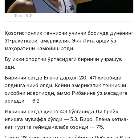
Фото: ҚТФ
Қозоғистонлик теннисчи учинчи босқичда дунёнинг
31-ракеткаси, америкалик Энн Лига қарши ўз
маҳоратини намойиш этди.
Бу икки спортчи ўртасидаги биринчи учрашув
эди.
Биринчи сетда Елена дарҳол 2:0, 4:1 ҳисобида
олдинга чиқиб олди. Кейин америкалик теннисчи
ҳисобни қисқартирди, аммо Рибакина ўз мақсадига
эришди — 6:2.
Иккинчи сетда ҳисоб 4:3 бўлганида Ли брейк
қилишга муваффақ бўлди — 5:3. Бироқ, Елена кетма-
кет тўртта геймда ғалаба қозонди — 7:5.
1 соат 28 дақиқа давом этган ўйинда Рибакина 6 та