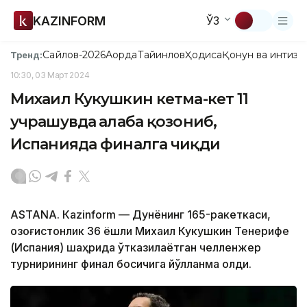
KAZINFORM
ЎЗ
Сайлов-2026
Ақорда
Тайинлов
Ҳодиса
Қонун ва интизо
Тренд:
10:30, 03 Март 2024
Михаил Кукушкин кетма-кет 11
учрашувда ғалаба қозониб,
Испанияда финалга чиқди
ASTANА. Кazinform — Дунёнинг 165-ракеткаси,
қозоғистонлик 36 ёшли Михаил Кукушкин Тенерифе
(Испания) шаҳрида ўтказилаётган челленжер
турнирининг финал босқичига йўлланма олди.