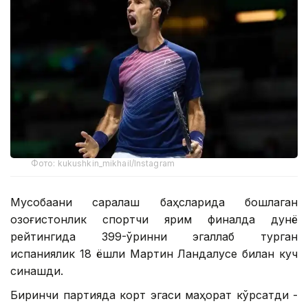
Фото: kukushkin_mikhail/Instagram
Мусобақани саралаш баҳсларида бошлаган
қозоғистонлик спортчи ярим финалда дунё
рейтингида 399-ўринни эгаллаб турган
испаниялик 18 ёшли Мартин Ландалусе билан куч
синашди.
Биринчи партияда корт эгаси маҳорат кўрсатди -