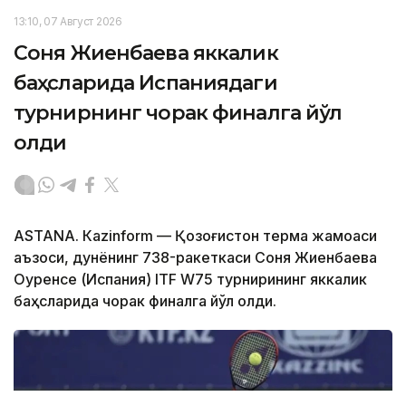
13:10, 07 Август 2026
Соня Жиенбаева яккалик
баҳсларида Испаниядаги
турнирнинг чорак финалга йўл
олди
ASTANА. Кazinform — Қозоғистон терма жамоаси
аъзоси, дунёнинг 738-ракеткаси Соня Жиенбаева
Оуренсе (Испания) ITF W75 турнирининг яккалик
баҳсларида чорак финалга йўл олди.